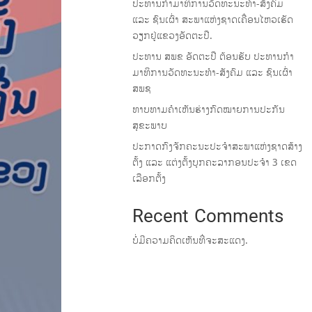
ປະທານກໍາມາທິການວັດທະນະທໍາ-ສັງຄົມ
ແລະ ຊົນເຜົ່າ ສະພາແຫ່ງຊາດເຄື່ອນໄຫວເຮັດ
ວຽກຢູ່ແຂວງອັດຕະປື.
ປະທານ ສພຂ ອັດຕະປື ຕ້ອນຮັບ ປະທານກໍາ
ມາທິການວັດທະນະທໍາ-ສັງຄົມ ແລະ ຊົນເຜົ່າ
ສພຊ
ທາບທາມຄໍາເຫັນຮ່າງກົດໝາຍການປະກັນ
ສຸຂະພາບ
ປະກາດກົງຈັກຄະນະປະຈໍາສະພາແຫ່ງຊາດສ້າງ
ຕັ້ງ ແລະ ແຕ່ງຕັ້ງບຸກຄະລາກອນປະຈໍາ 3 ເຂດ
ເລືອກຕັ້ງ
Recent Comments
ບໍ່ມີຄວາມຄິດເຫັນທີ່ຈະສະແດງ.