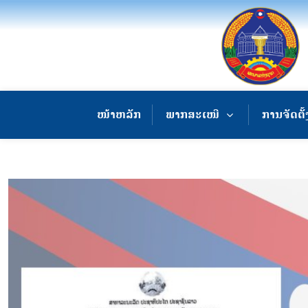
ໜ້າຫລັກ
ພາກສະເໜີ
ການຈັດຕັ້