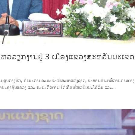
ໄຫວວຽກງານຢູ່ 3 ເມືອງແຂວງສະຫວັນນະເຂດ
ະການສູນກາງພັກ, ກຳມະການຄະນະປະຈໍາສະພາແຫ່ງຊາດ, ປະທານກຳມາທິການການຕ່າງ
ປະຊາຊົນແຂວງ ແລະ ຄະນະຕິດຕາມ ໄດ້ເຄື່ອນໄຫວພົບປະໂອ້ລົມ ແລະ...