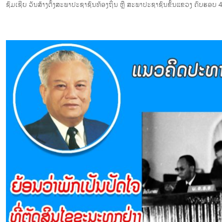
ຊົມເຊີຍ ວັນສ້າງຕັ້ງສະພາປະຊາຊົນທ້ອງຖິ່ນ ຫຼື ສະພາປະຊາຊົນຂັ້ນແຂວງ ຄົບຮອບ 48