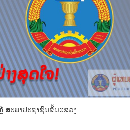
 ຫຼື ສະພາປະຊາຊົນຂັ້ນແຂວງ