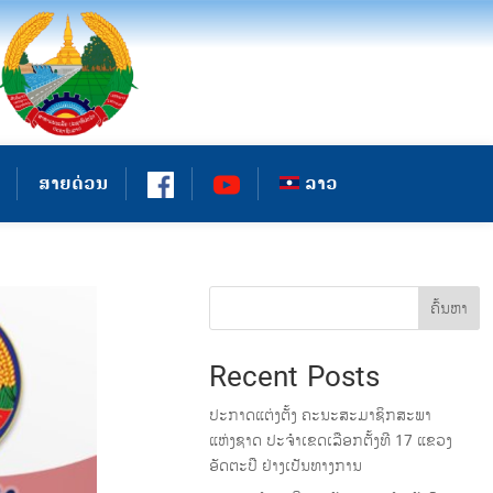
ສາຍດ່ວນ
ລາວ
ຄົ້ນຫາ
Recent Posts
ປະກາດແຕ່ງຕັ້ງ ຄະນະສະມາຊິກສະພາ
ແຫ່ງຊາດ ປະຈຳເຂດເລືອກຕັ້ງທີ 17 ແຂວງ
ອັດຕະປື ຢ່າງເປັນທາງການ