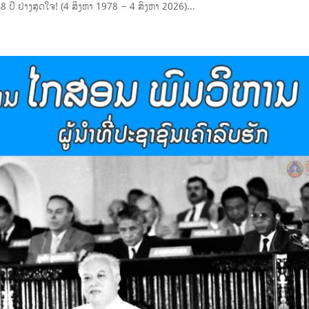
 ປີ ຢ່າງສຸດໃຈ! (4 ສິງຫາ 1978 – 4 ສິງຫາ 2026)...