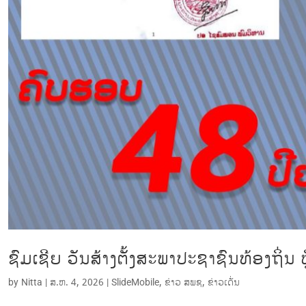
ຊົມເຊີຍ ວັນສ້າງຕັ້ງສະພາປະຊາຊົນທ້ອງຖິ່ນ
by
Nitta
|
ສ.ຫ. 4, 2026
|
SlideMobile
,
ຂ່າວ ສພຊ
,
ຂ່າວເດັ່ນ