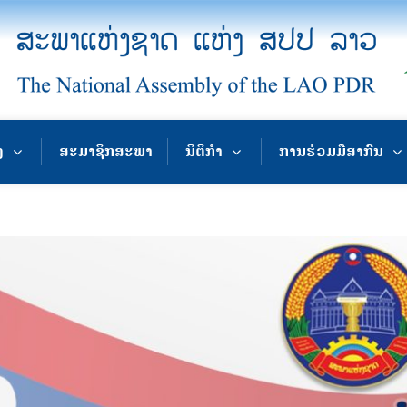
ງ
ສະມາຊິກສະພາ
ນິຕິກຳ
ການຮ່ວມມືສາກົນ