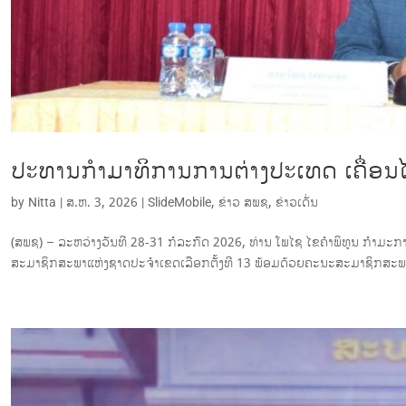
ປະທານກໍາມາທິການການຕ່າງປະເທດ ເຄື່ອນ
by
Nitta
|
ສ.ຫ. 3, 2026
|
SlideMobile
,
ຂ່າວ ສພຊ
,
ຂ່າວເດັ່ນ
(ສພຊ) – ລະຫວ່າງວັນທີ 28-31 ກໍລະກົດ 2026, ທ່ານ ໂພໄຊ ໄຂຄຳພິທູນ ກຳມ
ສະມາຊິກສະພາແຫ່ງຊາດປະຈຳເຂດເລືອກຕັ້ງທີ 13 ພ້ອມດ້ວຍຄະນະສະມາຊິກສະພາ