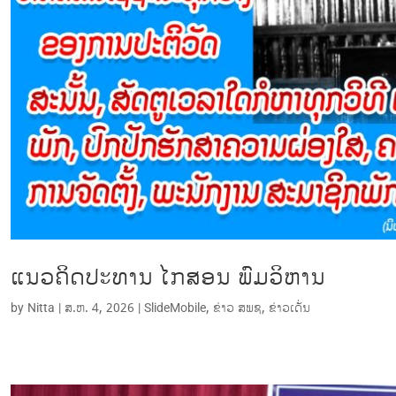
ແນວຄິດປະທານ ໄກສອນ ພົມວິຫານ
by
Nitta
|
ສ.ຫ. 4, 2026
|
SlideMobile
,
ຂ່າວ ສພຊ
,
ຂ່າວເດັ່ນ