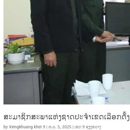
ສະມາຊິກສະພາແຫ່ງຊາດປະຈໍາເຂດເລືອກຕັ້
by
Xiengkhuang khet 9
|
ທ.ວ. 5, 2025
|
ເຂດ 9 ຊຽງ​ຂວາງ