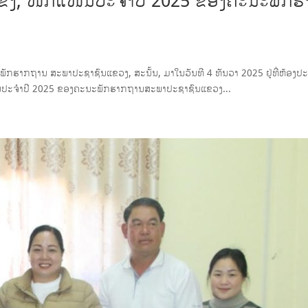
ແຂງ, ໜັກແໜ້ນປະຈໍາປີ 2025 ຂອງຄະນະພັກ
ະພັກຮາກຖານ ສະພາປະຊາຊົນແຂວງ, ສະນັ້ນ,​ ມາໃນວັນທີ 4 ທັນວາ 2025 ຢູ່ທີ່ຫ້ອງ
້ນປະຈໍາປີ 2025 ຂອງຄະນະພັກຮາກຖານສະພາປະຊາຊົນແຂວງ...