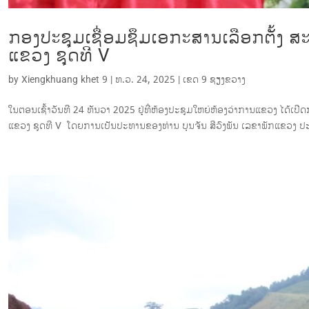
ກອງປະຊຸມເຊື່ອມຊຶມເອກະສານເລືອກຕັ້ງ 
ແຂວງ ຊຸດທີ V
by
Xiengkhuang khet 9
|
ທ.ວ. 24, 2025
|
ເຂດ 9 ຊຽງ​ຂວາງ
ໃນຕອນເຊົ້າວັນທີ 24 ທັນວາ 2025 ຢູ່ທີ່ຫ້ອງປະຊຸມໃຫຍ່ຫ້ອງວ່າການແຂວງ ໄດ້
ແຂວງ ຊຸດທີ V ໂດຍການເປັນປະທານຂອງທ່ານ ບຸນຈັນ ສີວົງພັນ ເລຂາພັກແຂວງ ປະ