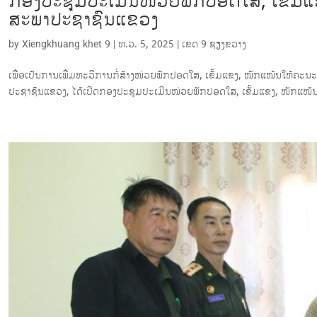
ກອງປະຊຸມປະເມີນໜ່ວຍພັກປອດໃສ, ເຂັ້ມ
ສະພາປະຊາຊົນແຂວງ
by
Xiengkhuang khet 9
|
ທ.ວ. 5, 2025
|
ເຂດ 9 ຊຽງ​ຂວາງ
ເພື່ອເປັນການເພີ່ມທະວີການກໍ່ສ້າງໜ່ວຍພັກປອດໃສ, ເຂັ້ມແຂງ, ໜັກແໜ້ນໃຫ້ຄະນ
ປະຊາຊົນແຂວງ, ໄດ້ເປີດກອງປະຊຸມປະເມີນໜ່ວຍພັກປອດໃສ, ເຂັ້ມແຂງ, ໜັກແໜ