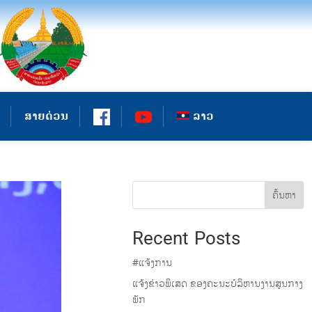
ສາຍດ່ວນ
ລາວ
ຄົ້ນຫາ
Recent Posts
#ແຈ້ງການ
ແຈ້ງຂ່າວພິເສດ ຂອງຄະນະບໍລິຫານງານສູນກາງ
ພັກ