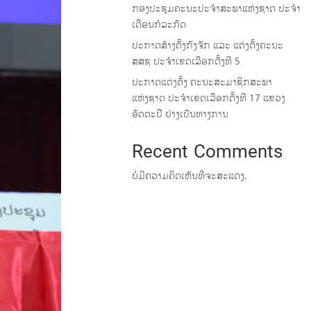
‎ກອງປະຊຸມຄະນະປະຈຳສະພາແຫ່ງຊາດ ປະຈຳ
ເດືອນກໍລະກົດ
ປະກາດສ້າງຕັ້ງກົງຈັກ ແລະ ແຕ່ງຕັ້ງຄະນະ
ສສຊ ປະຈໍາເຂດເລືອກຕັ້ງທີ 5
ປະກາດແຕ່ງຕັ້ງ ຄະນະສະມາຊິກສະພາ
ແຫ່ງຊາດ ປະຈຳເຂດເລືອກຕັ້ງທີ 17 ແຂວງ
ອັດຕະປື ຢ່າງເປັນທາງການ
Recent Comments
ບໍ່ມີຄວາມຄິດເຫັນທີ່ຈະສະແດງ.