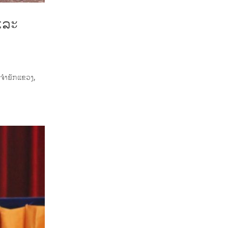
ແລະ
ປະຈຳພັກແຂວງ,