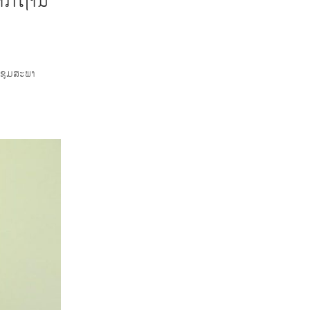
ຮາກຖານ
ປະຊຸມສະພາ