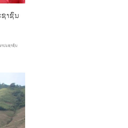
ະຊາຊົນ
ະພາປະຊາຊົນ