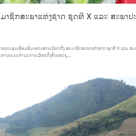
ສະມາຊິກສະພາແຫ່ງຊາດ ຊຸດທີ X ແລະ ສະພາປ
ເປີດກອງປະຊຸມເຊື່ອມຊຶມເອກະສານເລືອກຕັ້ງ ສະມາຊິກສະພາແຫ່ງຊາດ ຊຸດທີ X ແລະ ສ
ທານຄະນະກໍາມະການເລືອກຕັ້ງຂັ້ນແຂວງ,...