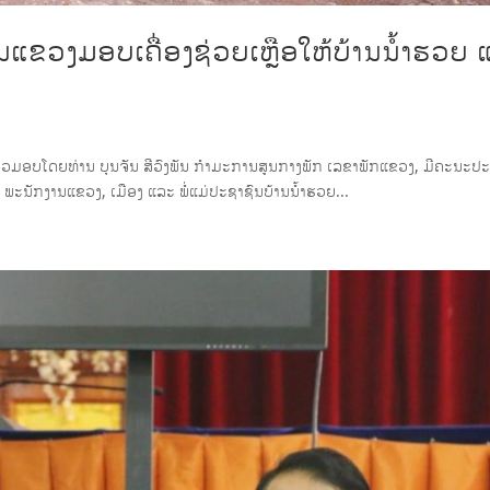
ຂວງມອບເຄື່ອງຊ່ວຍເຫຼືອໃຫ້ບ້ານນ້ຳຮວຍ 
ເຊິ່ງກ່າວມອບໂດຍທ່ານ ບຸນຈັນ ສີວົງພັນ ກຳມະການສູນກາງພັກ ເລຂາພັກແຂວງ, ມີຄະນະ
ະນັກງານແຂວງ, ເມືອງ ແລະ ພໍ່ແມ່ປະຊາຊົນບ້ານນ້ຳຮວຍ...