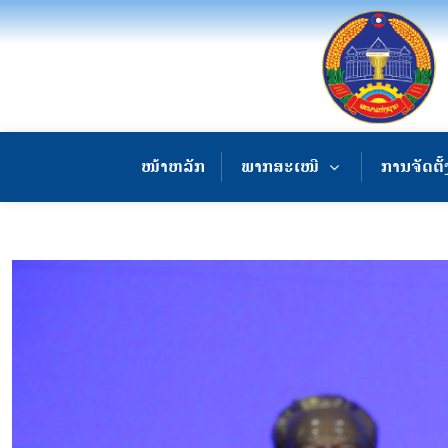
ໜ້າຫລັກ
ພາກສະເໜີ
ການຈັດຕັ້