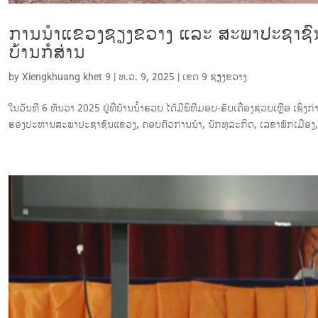
ການນຳແຂວງຊຽງຂວາງ ແລະ ສະພາປະຊາຊົນແ
ບ້ານກໍສ່ານ
by
Xiengkhuang khet 9
|
ທ.ວ. 9, 2025
|
ເຂດ 9 ຊຽງ​ຂວາງ
ໃນວັນທີ 6 ທັນວາ 2025 ຢູ່ທີ່ບ້ານນ້ຳຮວຍ ໄດ້ມີພິທີມອບ-ຮັບເຄື່ອງຊ່ວຍເຫຼືອ 
ຮອງປະທານສະພາປະຊາຊົນແຂວງ, ຄອບຄົວການນຳ, ນັກທຸລະກິດ, ເລຂາພັກເມືອງ, ພ