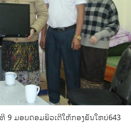
ງທີ 9 ມອບຄອມພິວເຕີໃຫ້ກອງພັນໃຫຍ່643