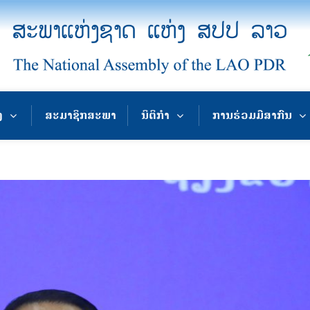
ງ
ສະມາຊິກສະພາ
ນິຕິກຳ
ການຮ່ວມມືສາກົນ