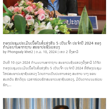
ກອງປະຊຸມປະເມີນເນື້ອໃນຂໍ້ແຂ່ງຂັນ 5 ເປັນເຈົ້າ ປະຈໍາປີ 2024 ຂອງ
ກໍາມະບານຮາກຖານ ສະພາປະຊົນແຂວງ
by
Phongsaly khet2
|
ຕ.ລ. 10, 2024
|
ເຂດ 2 ຜົ້ງສາລີ
ວັນທີ 10 ຕຸລາ 2024 ກໍາມະບານຮາກຖານ ສະພາປະຊົນແຂວງຜົ້ງສາລີ ໄດ້ຈັດ
ກອງປະຊຸມປະເມີນເນື້ອໃນຂໍ້ແຂ່ງຂັນ 5 ເປັນເຈົ້າ ປະຈໍາປີ 2024 ທີ່ຫ້ອງປະຊຸມ
ໃຫຍ່ສະພາປະຊາຊົນແຂວງ ໂດຍການເປັນປະທານຂອງ ສະຫາຍ ນາງ ພອນ
ສະຫວັນ ສັກຕິຄຸນ ເລຂາໜ່ວຍພັກສະພາປະຊາຊົນແຂວງ, ມີບັນດາຄະນະໜ່ວຍ
ພັກ,...