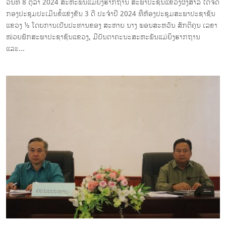
ວັນທີ 8 ຕຸລາ 2024 ສະຫະພັນແມ່ຍິງຮາກຖານ ສະພາປະຊົນແຂວງຜົ້ງສາລີ ໄດ້ຈັດ
ກອງປະຊຸມປະເມີນຂໍ້ແຂ່ງຂັນ 3 ດີ ປະຈໍາປີ 2024 ທີ່ຫ້ອງປະຊຸມສະພາປະຊາຊົນ
ແຂວງ ½ ໂດຍການເປັນປະທານຂອງ ສະຫາຍ ນາງ ພອນສະຫວັນ ສັກຕິຄຸນ ເລຂາ
ໜ່ວຍພັກສະພາປະຊາຊົນແຂວງ, ມີບັນດາຄະນະສະຫະພັນແມ່ຍິງຮາກຖານ
ແລະ...