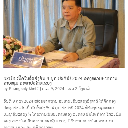
ປະເມີນເນື້ອໃນຂໍ້ແຂ່ງຂັນ 4 ບຸກ ປະຈໍາປີ 2024 ຂອງໜ່ວຍຮາກຖານ
ຊາວໜຸ່ມ ສະພາປະຊົນແຂວງ
by
Phongsaly khet2
|
ຕ.ລ. 9, 2024
|
ເຂດ 2 ຜົ້ງສາລີ
ວັນທີ 9 ຕຸລາ 2024 ໜ່ວຍຮາກຖານ ສະພາປະຊົນແຂວງຜົ້ງສາລີ ໄດ້ຈັດກອງ
ປະຊຸມປະເມີນເນື້ອໃນຂໍ້ແຂ່ງຂັນ 4 ບຸກ ປະຈໍາປີ 2024 ທີ່ຫ້ອງປະຊຸມສະພາ
ປະຊາຊົນແຂວງ ½ ໂດຍການເປັນປະທານຂອງ ສະຫາຍ ພັນໂທ ຄໍາດາ ໂສລະພົມ
ຮອງເລຂາໜ່ວຍພັກສະພາປະຊາຊົນແຂວງ, ມີບັນດາຄະນະໜ່ວຍຮາກຖານ
ຊາວໜຸ່ມ ແລະ ສະມາຊິກຊາວໜຸ່ມ...