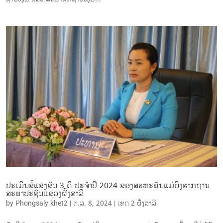
ປະເມີນຂໍ້ແຂ່ງຂັນ 3 ດີ ປະຈໍາປີ 2024 ຂອງສະຫະພັນແມ່ຍິງຮາກຖານ
ສະພາປະຊົນແຂວງຜົ້ງສາລີ
by
Phongsaly khet2
|
ຕ.ລ. 8, 2024
|
ເຂດ 2 ຜົ້ງສາລີ