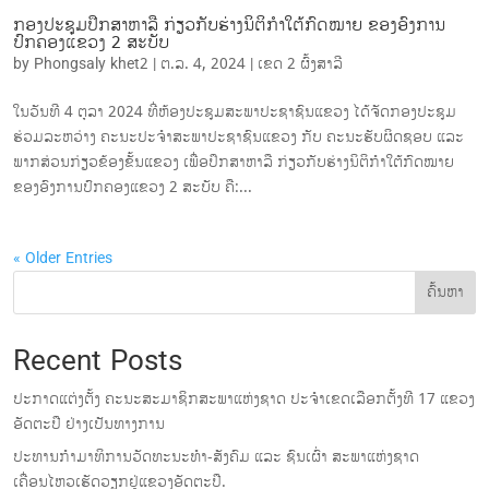
ກອງປະຊຸມປຶກສາຫາລື ກ່ຽວກັບຮ່າງນິຕິກໍາໃຕ້ກົດໝາຍ ຂອງອົງການ
ປົກຄອງແຂວງ 2 ສະບັບ
by
Phongsaly khet2
|
ຕ.ລ. 4, 2024
|
ເຂດ 2 ຜົ້ງສາລີ
ໃນວັນທີ 4 ຕຸລາ 2024 ທີ່ຫ້ອງປະຊຸມສະພາປະຊາຊົນແຂວງ ໄດ້ຈັດກອງປະຊຸມ
ຮ່ວມລະຫວ່າງ ຄະນະປະຈໍາສະພາປະຊາຊົນແຂວງ ກັບ ຄະນະຮັບຜິດຊອບ ແລະ
ພາກສ່ວນກ່ຽວຂ້ອງຂັ້ນແຂວງ ເພື່ອປຶກສາຫາລື ກ່ຽວກັບຮ່າງນິຕິກໍາໃຕ້ກົດໝາຍ
ຂອງອົງການປົກຄອງແຂວງ 2 ສະບັບ ຄື:...
« Older Entries
ຄົ້ນຫາ
Recent Posts
ປະກາດແຕ່ງຕັ້ງ ຄະນະສະມາຊິກສະພາແຫ່ງຊາດ ປະຈຳເຂດເລືອກຕັ້ງທີ 17 ແຂວງ
ອັດຕະປື ຢ່າງເປັນທາງການ
ປະທານກໍາມາທິການວັດທະນະທໍາ-ສັງຄົມ ແລະ ຊົນເຜົ່າ ສະພາແຫ່ງຊາດ
ເຄື່ອນໄຫວເຮັດວຽກຢູ່ແຂວງອັດຕະປື.