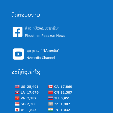
ຕິດຕໍ່ສອບຖາມ
ຂ່າວ "ຜູ້ແທນປະຊາຊົນ"

Phouthen Pasaxon News
ຊ່ອງຂ່າວ "NAmedia"

NAmedia Channel
ສະຖິຕິຜູ້ເຂົ້າໃຊ້