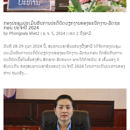
ກອງປະຊຸມປະເມີນຜົນການປະຕິບັດວຽກງານຂອງພະນັກງານ-ລັດຖະ
ກອນ ປະຈໍາປີ 2024
by
Phongsaly khet2
|
ພ.ຈ. 5, 2024
|
ເຂດ 2 ຜົ້ງສາລີ
ວັນທີ 28-29 ຕຸລາ 2024 ນີ້, ສະພາປະຊາຊົນແຂວງຜົົ້ງສາລີ ໄດ້ຈັດກອງປະຊຸມ
ປະເມີນຜົນການປະຕິບັດວຽກງານຂອງພະນັກງານ-ລັດຖະກອນ ຕິດພັນກັບການ
ປະຕິບັດເນື້ອໃນຂໍ້ແຂ່ງຂັນ ຮັກຊາດ ພັດທະນາ ພາຍໃຕ້ຄໍາຂວັນ: 4 ເຂັ້ມແຂງ 3
ຮັບປະກັນ ຂອງສະພາປະຊາຊົນແຂວງ ປະຈໍາປີ 2024 ໂດຍການເປັນປະທານຂອງ
ທ່ານ ຫຸມເພັງ...