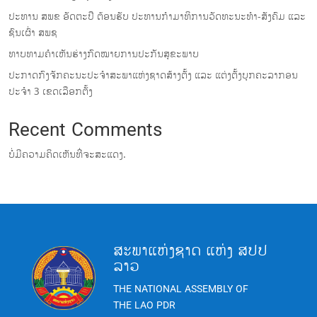
ປະທານ ສພຂ ອັດຕະປື ຕ້ອນຮັບ ປະທານກໍາມາທິການວັດທະນະທໍາ-ສັງຄົມ ແລະ
ຊົນເຜົ່າ ສພຊ
ທາບທາມຄໍາເຫັນຮ່າງກົດໝາຍການປະກັນສຸຂະພາບ
ປະກາດກົງຈັກຄະນະປະຈໍາສະພາແຫ່ງຊາດສ້າງຕັ້ງ ແລະ ແຕ່ງຕັ້ງບຸກຄະລາກອນ
ປະຈໍາ 3 ເຂດເລືອກຕັ້ງ
Recent Comments
ບໍ່ມີຄວາມຄິດເຫັນທີ່ຈະສະແດງ.
ສະພາແຫ່ງຊາດ ແຫ່ງ ສປປ
ລາວ
THE NATIONAL ASSEMBLY OF
THE LAO PDR