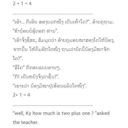
2 + 1 = 4
………………………………………………………………….
“ເອົາ… ກິເອີຍ ສອງບວກໜຶ່ງ ເປັນເທົ່າໃດ?”. ອ້າຍຄູຖາມ.
“ຂ້ານ້ອຍບໍ່ຮູ້ດອກ ທ່ານ”.
“ເອົາຈັ່ງຊີ້ສະ, ສົມມຸດວ່າ ອ້າຍຄູມອບໝາສອງໂຕໃຫ້ນ້ອງ,
ຈາກນັ້ນ ໃຫ້ຕື່ມອີກໂຕໜຶ່ງ ຖາມວ່າບັດນີ້ນ້ອງມີໝາຈັກ
ໂຕ?”.
“ສີ່ໂຕ” ກິຕອບແບບອາຍໆ.
“ກິ! ເປັນຫຍັງຈຶ່ງວ່າຊັ້ນ?”.
“ເພາະວ່າ ນ້ອງມີໝາຢູ່ເຮືອນແລ້ວໂຕໜຶ່ງ”.
2+ 1 = 4
………………………………………………………………….
“well, Ky how much is two plus one ? “asked
the teacher.