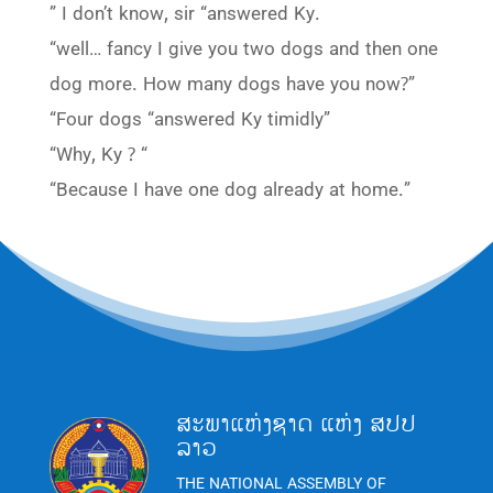
” I don’t know, sir “answered Ky.
“well… fancy I give you two dogs and then one
dog more. How many dogs have you now?”
“Four dogs “answered Ky timidly”
“Why, Ky ? “
“Because I have one dog already at home.”
ສະພາແຫ່ງຊາດ ແຫ່ງ ສປປ
ລາວ
THE NATIONAL ASSEMBLY OF