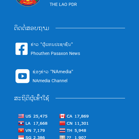
THE LAO PDR
ຕິດຕໍ່ສອບຖາມ
ຂ່າວ "ຜູ້ແທນປະຊາຊົນ"

Phouthen Pasaxon News
ຊ່ອງຂ່າວ "NAmedia"

NAmedia Channel
ສະຖິຕິຜູ້ເຂົ້າໃຊ້