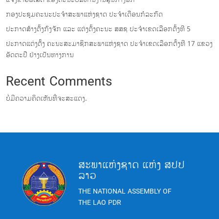
‎ກອງປະຊຸມຄະນະປະຈຳສະພາແຫ່ງຊາດ ປະຈຳເດືອນກໍລະກົດ
ປະກາດສ້າງຕັ້ງກົງຈັກ ແລະ ແຕ່ງຕັ້ງຄະນະ ສສຊ ປະຈໍາເຂດເລືອກຕັ້ງທີ 5
ປະກາດແຕ່ງຕັ້ງ ຄະນະສະມາຊິກສະພາແຫ່ງຊາດ ປະຈຳເຂດເລືອກຕັ້ງທີ 17 ແຂວງ
ອັດຕະປື ຢ່າງເປັນທາງການ
Recent Comments
ບໍ່ມີຄວາມຄິດເຫັນທີ່ຈະສະແດງ.
ສະພາແຫ່ງຊາດ ແຫ່ງ ສປປ
ລາວ
THE NATIONAL ASSEMBLY OF
THE LAO PDR