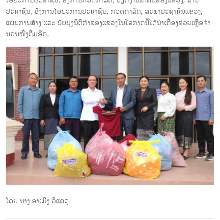
ໄອຍະການປະຊາຊົນ, ອົງການກວດກາລັດ, ວຽກງານສໍາຄັນຂອງແຂວງ, ສານ
ປະຊາຊົນ, ອົງການໄອຍະການປະຊາຊົນ, ກວດກາລັດ, ສະພາປະຊາຊົນແຂວງ,
ແຜນການສ້າງ ແລະ ປັບປຸງນິຕິກໍາຂອງແຂວງໃນໂອກາດນີ້ໄດ້ນໍາເຄື່ອງຊ່ວຍເຫຼືອຈໍາ
ນວນໜຶ່ງຕື່ມອີກ.
ໂດຍ ນາງ ອາເມີງ ວິແຄລູ