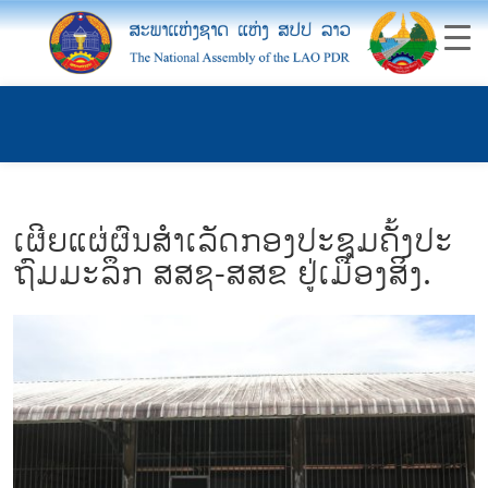
ເຜີຍແຜ່ຜົນສໍາເລັດກອງປະຊຸມຄັ້ງປະ
ຖົມມະລຶກ ສສຊ-ສສຂ ຢູ່ເມືອງສິງ.