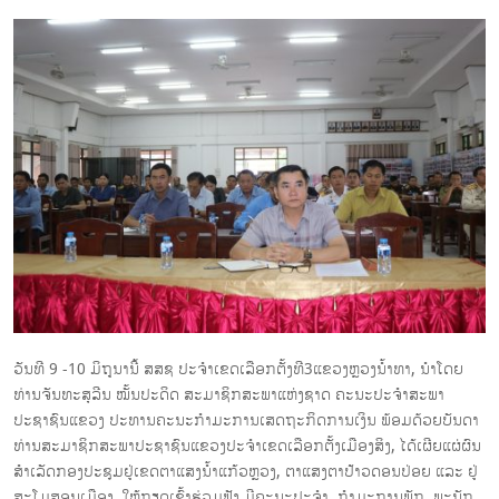
ວັນທີ 9 -10 ມິຖຸນານີ້ ສສຊ ປະຈໍາເຂດເລືອກຕັ້ງທີ3ແຂວງຫຼວງນໍ້າທາ, ນໍາໂດຍ
ທ່ານຈັນທະສຸລີນ ໝັ້ນປະດິດ ສະມາຊິກສະພາແຫ່ງຊາດ ຄະນະປະຈໍາສະພາ
ປະຊາຊົນແຂວງ ປະທານຄະນະກໍາມະການເສດຖະກິດການເງິນ ພ້ອມດ້ວຍບັນດາ
ທ່ານສະມາຊິກສະພາປະຊາຊົນແຂວງປະຈໍາເຂດເລືອກຕັ້ງເມືອງສິງ, ໄດ້ເຜີຍແຜ່ຜົນ
ສໍາເລັດກອງປະຊຸມຢູ່ເຂດຕາແສງນໍ້າແກ້ວຫຼວງ, ຕາແສງຕາປ້າວດອນປ່ອຍ ແລະ ຢູ່
ສະໂມສອນເມືອງ. ໃຫ້ກຽດເຂົ້າຮ່ວມຟັງ ມີຄະນະປະຈໍາ, ກໍາມະການພັກ, ພະນັກ