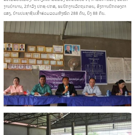
ງານບໍານານ, 2ກໍາລັງ ປກຊ-ປກສ, ພະນັກງານລັດຖະກອນ, ອົງການປົກຄອງຕາ
ແສງ, ບ້ານປະຊາຊົນເຂົ້າຮ່ວມລວມທັງໝົດ 288 ຄົນ, ຍິງ 88 ຄົນ.