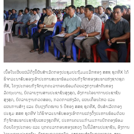
ເນື້ອໃນເຜີຍແຜ່ມີດັ່ງນີ້ຜົນສໍາເລັດກອງປະຊຸມປະຖົມມະລຶກຂອງ ສສຊ ຊຸດທີX ໄດ້
ພິຈາລະນາຮັບຮອງເອົາປະທານສະພາພ້ອມດວຍກົງຈັກຂອງສະພາແຫ່ງຊາດຊຸດ
ທີX, ໂຄງປະກອບກົງຈັກບຸກຄະລາກອນພ້ອມດ້ວຍວຽກງານສໍາຄັນຂອງ
ລັດຖະບານ, ບົດລາຍງານສານປະຊາຊົນສູງສຸດ, ອົງການໄອຍາການປະຊາຊົນ
ສູງສຸດ, ບົດລາຍງານກວດສອບ, ກວດກາແຫ່ງລັດ, ແຜນເຄື່ອນໄຫວ ແລະ
ແຜນການສ້າງ ແລະ ປັບປຸງກົດໝາຍ 5 ປີຂອງ ສສຊ ຊຸດທີX, ຜົນສໍາເລັດກອງ
ປະຊຸມ ສສຂ ຊຸດທີV ໄດ້ພິຈາລະນາຮັບຮອງເອົາການແຕ່ງຕັ້ງປະທານພ້ອມດ້ວຍ
ກົງຈັກສະພາປະຊາຊົນແຂວງຊູດທີV, ປະທານຄະນະກໍາມະການປົກຄອງພ້ອມ
ດ້ວຍໂຄງປະກອບ ແລະ ບຸກຄະລາກອນຂອງແຂວງ ໃນນີ້ມີສານປະຊາຊົນ, ອົງການ