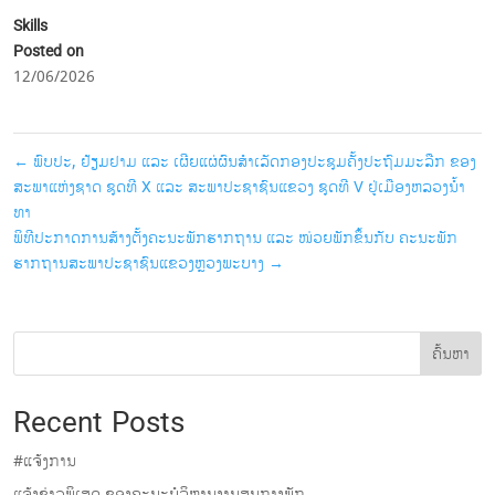
Skills
Posted on
12/06/2026
←
ພົບປະ, ຢ້ຽມຢາມ ແລະ ເຜີຍແຜ່ຜົນສໍາເລັດກອງປະຊຸມຄັ້ງປະຖົມມະລືກ ຂອງ
ສະພາແຫ່ງຊາດ ຊຸດທີ X ແລະ ສະພາປະຊາຊົນແຂວງ ຊຸດທີ V ຢູ່ເມືອງຫລວງນ້ຳ
ທາ
ພິທີປະກາດການສ້າງຕັ້ງຄະນະພັກຮາກຖານ ແລະ ໜ່ວຍພັກຂຶ້ນກັບ ຄະນະພັກ
ຮາກຖານສະພາປະຊາຊົນແຂວງຫຼວງພະບາງ
→
ຄົ້ນຫາ
Recent Posts
#ແຈ້ງການ
ແຈ້ງຂ່າວພິເສດ ຂອງຄະນະບໍລິຫານງານສູນກາງພັກ