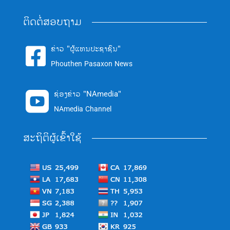
ຕິດຕໍ່ສອບຖາມ
ຂ່າວ "ຜູ້ແທນປະຊາຊົນ"

Phouthen Pasaxon News
ຊ່ອງຂ່າວ "NAmedia"

NAmedia Channel
ສະຖິຕິຜູ້ເຂົ້າໃຊ້