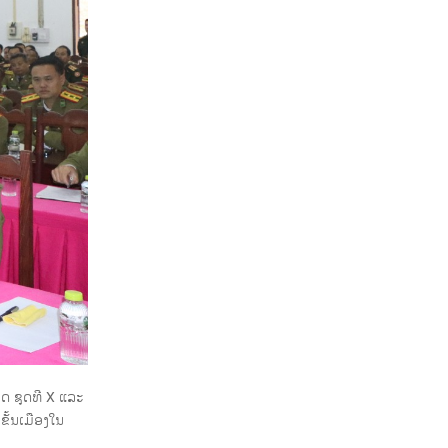
າດ ຊຸດທີ X ແລະ
ຂັ້ນເມືອງໃນ