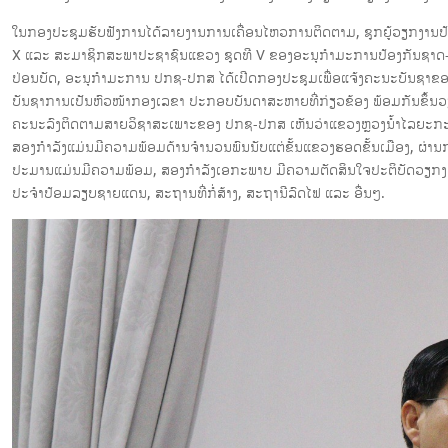
ໃນກອງປະຊຸມຮັບຟັງການໄດ້ລາຍງານການເຄື່ອນໄຫວການຕິດຕາມ, ຊຸກຍູ້ວຽກງານປ
X ແລະ ສະມາຊິກສະພາປະຊາຊົນແຂວງ ຊຸດທີ V ຂອງອະນຸກໍາມະການປ້ອງກັນຊາດ-ປ້ອ
ປ່ອນບັດ, ອະນຸກຳມະການ ປກຊ-ປກສ ໄດ້ເປີດກອງປະຊຸມເພື່ອແຈ້ງຄະນະບັນຊາຂ
ບັນຊາການເປັນຫົວໜ້າກອງເລຂາ ປະກອບບັນດາສະຫາຍທີ່ກ່ຽວຂ້ອງ ພ້ອມກັນຂຶ້ນວຽກ, 
ຄະນະລົງຕິດຕາມສາຍວິຊາສະເພາະຂອງ ປກຊ-ປກສ ເຫັນວ່າແຂວງຫຼວງນໍ້າໄລຍະກະ
ສອງກຳລັງແມ່ນມີຄວາມພ້ອມດ້ານຈຳນວນພົນນັບແຕ່ຂັ້ນແຂວງຮອດຂັ້ນເມືອງ, ຜ່ານ
ປະມານແມ່ນມີຄວາມພ້ອມ, ສອງກຳລັງເອກະພາບ ມີຄວາມຕັດສິນໃຈປະຕິບັດວຽກງານ ປກ
ປະຈໍາປ້ອມລຽບຊາຍແດນ, ສະຖານທີ່ກໍ່ສ້າງ, ສະຖານີລົດໄຟ ແລະ ອື່ນໆ.