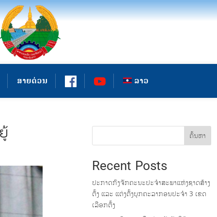
ສາຍດ່ວນ
ລາວ
ູ້
ຄົ້ນຫາ
Recent Posts
ປະກາດກົງຈັກຄະນະປະຈໍາສະພາແຫ່ງຊາດສ້າງ
ຕັ້ງ ແລະ ແຕ່ງຕັ້ງບຸກຄະລາກອນປະຈໍາ 3 ເຂດ
ເລືອກຕັ້ງ