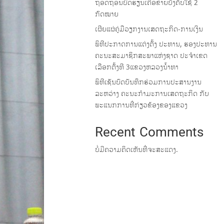
ຖອດຖອນບົດຮຽນເຄືອຂ່າຍບັງຄັບໃຊ້ 2
ກົດໝາຍ
ເຜີຍແຜ່ຄູ່ມືວຽກງານເສດຖະກິດ-ການເງິນ
ພິທີປະກາດການແຕ່ງຕັ້ງ ປະທານ, ຮອງປະທານ
ຄະນະສະມາຊິກສະພາແຫ່ງຊາດ ປະຈຳເຂດ
ເລືອກຕັ້ງທີ 3ແຂວງຫລວງນ້ຳທາ
ພິທີເຊັນບົດບັນທຶກຮ່ວມການປະສານງານ
ລະຫວ່າງ ຄະນະກຳມະການເສດຖະກິດ ກັບ
ພະແນກການທີ່ກ່ຽວຂ້ອງຂອງແຂວງ
Recent Comments
ບໍ່ມີຄວາມຄິດເຫັນທີ່ຈະສະແດງ.