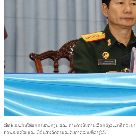
ເພື່ອຮັບປະກັນໃຫ້ແກ່ການກະກຽມ ແລະ ການດໍາເນີນການເລືອກຕັ້ງສະມາຊິກສະພາ
ຄວາມປອດໄພ ແລະ ມີຜົນສໍາເລັດຕາມລະດັບຄາດໝາຍທີ່ວາງໄວ້.