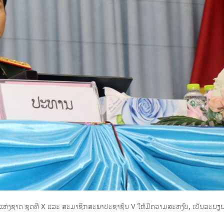
ແຫ່ງຊາດ ຊຸດທີ X ແລະ ສະມາຊິກສະພາປະຊາຊົນ V ໃຫ້ມີຄວາມສະຫງົບ, ເປັນລະບຽບ