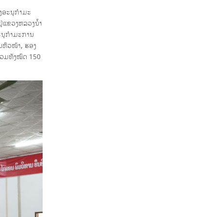
ງອະນຸກໍາມະ
ູ່ແຂວງຫລວງນ້ຳ
ະນຸກຳມະການ
ຫົວໜ້າ, ຮອງ
່ວມທັງໝົດ 150