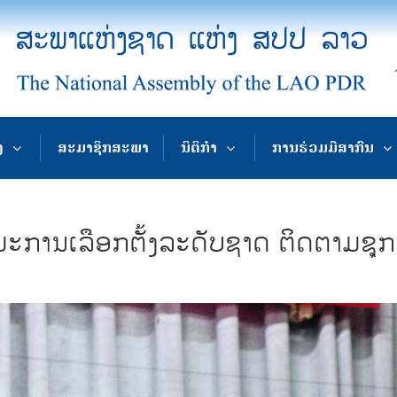
ງ
ສະມາຊິກສະພາ
ນິຕິກຳ
ການຮ່ວມມືສາກົນ
ານເລືອກຕັ້ງລະດັບຊາດ ຕິດຕາມຊຸກຍ