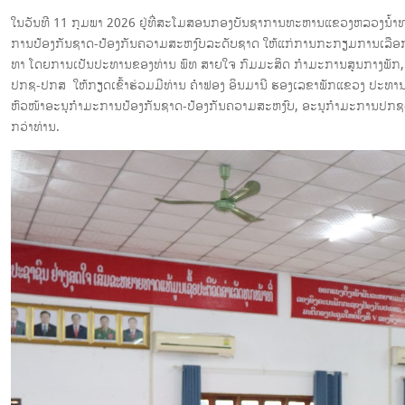
ໃນວັນທີ 11 ກຸມພາ 2026 ຢູ່ທີ່ສະໂມສອນກອງບັນຊາການທະຫານແຂວງຫລວງນ້ໍາທ
ການປ້ອງກັນຊາດ-ປ້ອງກັນຄວາມສະຫງົບລະດັບຊາດ ໃຫ້ແກ່ການກະກຽມການເລືອກຕ
ທາ ໂດຍການເປັນປະທານຂອງທ່ານ ພົທ ສາຍໃຈ ກົມມະສິດ ກຳມະການສູນກາງພັກ,
ປກຊ-ປກສ ໃຫ້ກຽດເຂົ້າຮ່ວມມີທ່ານ ຄຳຟອງ ອິນມານີ ຮອງເລຂາພັກແຂວງ ປະທາ
ຫົວໜ້າອະນຸກໍາມະການປ້ອງກັນຊາດ-ປ້ອງກັນຄວາມສະຫງົບ, ອະນຸກຳມະການປກຊ-ປ
ກວ່າທ່ານ.