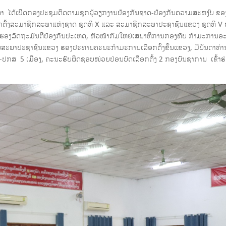
າ ໄດ້ເປີດກອງປະຊຸມຕິດຕາມຊຸກຍູ້ວຽກງານປ້ອງກັນຊາດ-ປ້ອງກັນຄວາມສະຫງົບ ຂອ
ັ້ງສະມາຊິກສະພາແຫ່ງຊາດ ຊຸດທີ X ແລະ ສະມາຊິກສະພາປະຊາຊົນແຂວງ ຊຸດທີ V ຢ
ຮອງລັດຖະມົນຕີປ້ອງກັນປະເທດ, ຫົວໜ້າກົມໃຫຍ່ເສນາທິການກອງທັບ ກຳມະການອ
ນສະພາປະຊາຊົນແຂວງ ຮອງປະທານຄະນະກຳມະການເລືອກຕັ້ງຂັ້ນແຂວງ, ມີບັນດາທ່ານ
ກສ 5 ເມືອງ, ຄະນະຮັບຜິດຊອບໜ່ວຍປ່ອນບັດເລືອກຕັ້ງ 2 ກອງບັນຊາການ ເຂົ້າຮ