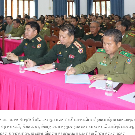
ັນຂະຫຍາຍແຜນການປ້ອງກັນໃນໄລຍະກຽມ ແລະ ດຳເນີນການເລືອກຕັ້ງສະມາຊິກສະພາແຫ່ງຊ
ຟັງຄໍາສະເໜີ, ຂໍ້ສະດວກ, ຂໍ້ຫຍຸ້ງຍາກຕ່າງໆຂອງຄະນະກຳມະການເລືອກຕັ້ງຂັ້ນແຂວງ, 
ກັນຊາດ-ປ້ອງກັນຄວາມສະຫງົບເພື່ອລາຍງານຄະນະກຳມະການເລືອກຕັ້ງລະດັບຊາດ