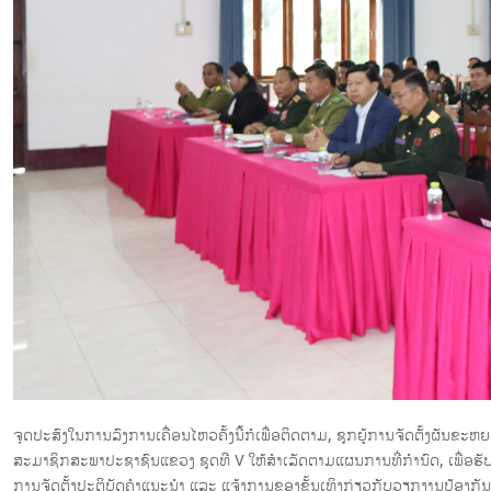
ຈຸດປະສົງໃນການລົງການເຄື່ອນໄຫວຄັ້ງນີ້ກໍເພື່ອຕິດຕາມ, ຊຸກຍູ້ການຈັດຕັ້ງຜ
ສະມາຊິກສະພາປະຊາຊົນແຂວງ ຊຸດທີ V ໃຫ້ສໍາເລັດຕາມແຜນການທີ່ກໍານົດ, ເພື່ອຮັບ
ການຈັດຕັ້ງປະຕິບັດຄຳແນະນຳ ແລະ ແຈ້ງການຂອງຂັ້ນເທິງກ່ຽວກັບວຽກງານປ້ອງ