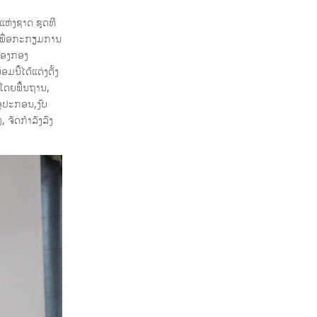
ຫ່ງຊາດ ຊຸດທີ
ໆເພື່ອກະກຽມການ
ສອງກອງ
ນີ້ໄດ້ແຕ່ງຕັ້ງ
ໂດຍພື້ນຖານ,
ອຸປະກອນ,ງົບ
ຈັດກໍາລັງລົງ