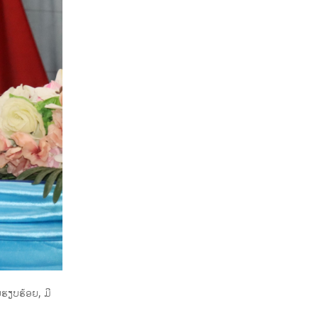
ຮຽບຮ້ອຍ, ມີ