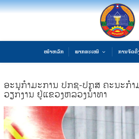
ໜ້າຫລັກ
ພາກສະເໜີ
ການຈັດຕັ້
ອະນຸກຳມະການ ປກຊ-ປກສ ຄະນະກຳມະກ
ວຽກງານ ຢູ່ແຂວງຫລວງນ້ຳທາ