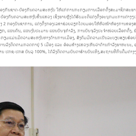
້ອງກັນຊາດ-ປ້ອງກັນຄວາມສະຫງົບ ໃຫ້ແກ່ການກະກຽມການເລືອກຕັ້ງສະມາຊິກສະພາແ
ງກັນຄວາມສະຫງົບຂັ້ນແຂວງ ເຊິ່ງພາຍຫຼັງໄດ້ຮັບມະຕິແຕ່ງຕັ້ງອະນູກມະການຕ່າງ
ອງ 2 ກອງບັນຊາການ, ແຕ່ງຕັ້ງກອງເລຂາຊ່ວຍວຽກໂດຍມອບໃຫ້ຫົວໜ້າຫ້ອງການຂອງ
ແຜນຄົນ, ແຜນງົບປະມານ ແຜນບັນຈຸກໍາລັງ, ການບັນຈຸລົງປະຈໍາໜ່ວຍເລືອກຕັ້ງ, ພ້ອມ
ກຽມແມ່ນມີຄວາມສະຫງົບທາງດ້ານການເມືອງ, ສັງຄົມມີຄວາມເປັນລະບຽບຮຽບຮ້ອຍ
ການລົງຕິດຕາມກວດກາຢູ່ 5 ເມືອງ ແລະ ອ້ອມຂ້າງແຂວງເຫັນວ່າດ້ານກຳລັງພາຫະນະ, 
ຊ-ປກສ ບັນລຸ 100%, ໄດ້ລົງຕິດຕາມບັນດາຮ້ານບັນເທິງ,ສະຖານທີ່ກິນດື່ມຕ່າງໆ, 