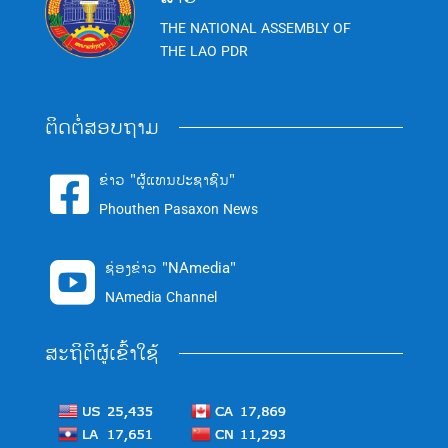
THE NATIONAL ASSEMBLY OF
THE LAO PDR
ຕິດຕໍ່ສອບຖາມ
ຂ່າວ "ຜູ້ແທນປະຊາຊົນ"

Phouthen Pasaxon News
ຊ່ອງຂ່າວ "NAmedia"

NAmedia Channel
ສະຖິຕິຜູ້ເຂົ້າໃຊ້