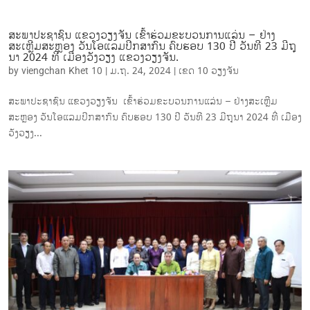
ສະພາປະຊາຊົນ ແຂວງວຽງຈັນ ເຂົ້າຮ່ວມຂະບວນການແລ່ນ – ຢ່າງ
ສະເຫຼີມສະຫຼອງ ວັນໂອແລມປິກສາກົນ ຄົບຮອບ 130 ປີ ວັນທີ 23 ມີຖຸ
ນາ 2024 ທີ່ ເມືອງວັງວຽງ ແຂວງວຽງຈັນ.
by
viengchan Khet 10
|
ມ.ຖ. 24, 2024
|
ເຂດ 10 ວຽງຈັນ
ສະພາປະຊາຊົນ ແຂວງວຽງຈັນ ເຂົ້າຮ່ວມຂະບວນການແລ່ນ – ຢ່າງສະເຫຼີມ
ສະຫຼອງ ວັນໂອແລມປິກສາກົນ ຄົບຮອບ 130 ປີ ວັນທີ 23 ມີຖຸນາ 2024 ທີ່ ເມືອງ
ວັງວຽງ...