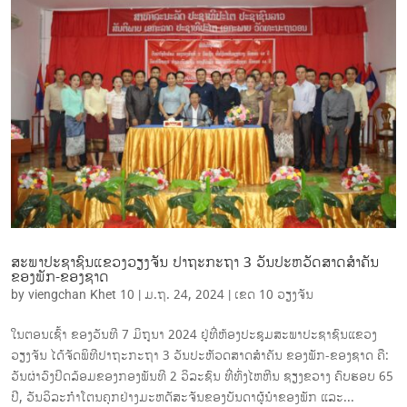
ສະພາປະຊາຊົນແຂວງວຽງຈັນ ປາຖະກະຖາ 3 ວັນປະຫວັດສາດສໍາຄັນ
ຂອງພັກ-ຂອງຊາດ
by
viengchan Khet 10
|
ມ.ຖ. 24, 2024
|
ເຂດ 10 ວຽງຈັນ
ໃນຕອນເຊົ້າ ຂອງວັນທີ 7 ມິຖຸນາ 2024 ຢູ່ທີ່ຫ້ອງປະຊຸມສະພາປະຊາຊົນແຂວງ
ວຽງຈັນ ໄດ້ຈັດພິທີປາຖະກະຖາ 3 ວັນປະຫັວດສາດສໍາຄັນ ຂອງພັກ-ຂອງຊາດ ຄື:
ວັນຜ່າວົງປິດລ້ອມຂອງກອງພັນທີ 2 ວິລະຊົນ ທີ່ທົ່ງໄຫຫີນ ຊຽງຂວາງ ຄົບຮອບ 65
ປີ, ວັນວິລະກໍາໂຕນຄຸກຢ່າງມະຫດັສະຈັນຂອງບັນດາຜູ້ນໍາຂອງພັກ ແລະ...