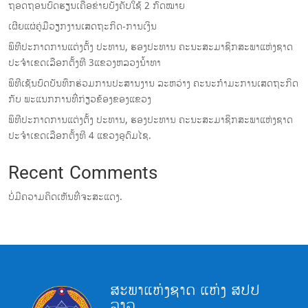
ຖອດຖອນບົດຮຽນເຄືອຂ່າຍບັງຄັບໃຊ້ 2 ກົດໝາຍ
ເຜີຍແຜ່ຄູ່ມືວຽກງານເສດຖະກິດ-ການເງິນ
ພິທີປະກາດການແຕ່ງຕັ້ງ ປະທານ, ຮອງປະທານ ຄະນະສະມາຊິກສະພາແຫ່ງຊາດ
ປະຈຳເຂດເລືອກຕັ້ງທີ 3ແຂວງຫລວງນ້ຳທາ
ພິທີເຊັນບົດບັນທຶກຮ່ວມການປະສານງານ ລະຫວ່າງ ຄະນະກຳມະການເສດຖະກິດ
ກັບ ພະແນກການທີ່ກ່ຽວຂ້ອງຂອງແຂວງ
ພິທີປະກາດການແຕ່ງຕັ້ງ ປະທານ, ຮອງປະທານ ຄະນະສະມາຊິກສະພາແຫ່ງຊາດ
ປະຈຳເຂດເລືອກຕັ້ງທີ 4 ແຂວງອຸດົມໄຊ.
Recent Comments
ບໍ່ມີຄວາມຄິດເຫັນທີ່ຈະສະແດງ.
ສະພາແຫ່ງຊາດ ແຫ່ງ ສປປ
ລາວ