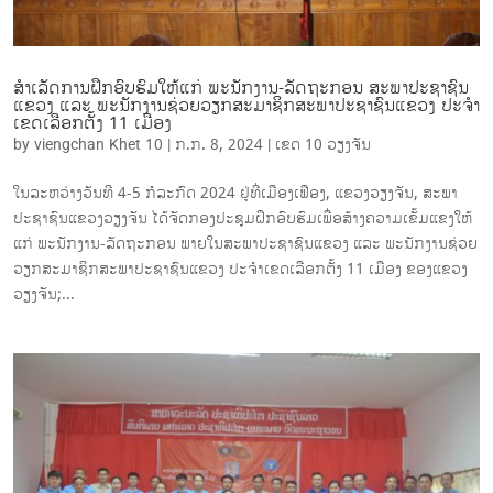
ສໍາເລັດການຝຶກອົບຮົມໃຫ້ແກ່ ພະນັກງານ-ລັດຖະກອນ ສະພາປະຊາຊົນ
ແຂວງ ແລະ ພະນັກງານຊ່ວຍວຽກສະມາຊິກສະພາປະຊາຊົນແຂວງ ປະຈໍາ
ເຂດເລືອກຕັ້ງ 11 ເມືອງ
by
viengchan Khet 10
|
ກ.ກ. 8, 2024
|
ເຂດ 10 ວຽງຈັນ
ໃນລະຫວ່າງວັນທີ 4-5 ກໍລະກົດ 2024 ຢູ່ທີ່ເມືອງເຟືອງ, ແຂວງວຽງຈັນ, ສະພາ
ປະຊາຊົນແຂວງວຽງຈັນ ໄດ້ຈັດກອງປະຊຸມຝຶກອົບຮົມເພື່ອສ້າງຄວາມເຂັ້ມແຂງໃຫ້
ແກ່ ພະນັກງານ-ລັດຖະກອນ ພາຍໃນສະພາປະຊາຊົນແຂວງ ແລະ ພະນັກງານຊ່ວຍ
ວຽກສະມາຊິກສະພາປະຊາຊົນແຂວງ ປະຈໍາເຂດເລືອກຕັ້ງ 11 ເມືອງ ຂອງແຂວງ
ວຽງຈັນ;...