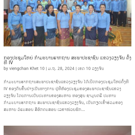
ກອງປະຊຸມໃຫຍ່ ກໍາມະບານຮາກຖານ ສະພາປະຊາຊົນ ແຂວງວຽງຈັນ ຄັ້ງ
ທີ IV
by
viengchan Khet 10
|
ມ.ຖ. 28, 2024
|
ເຂດ 10 ວຽງຈັນ
ກຳມະບານຮາກຖານສະພາປະຊາຊົນແຂວງວຽງຈັນ ໄດ້ເປີດກອງປະຊຸມໃຫຍ່ຄັ້ງທີ
IV ຂອງຕົນຂື້ນຢ່າງເປັນທາງການ ຢູ່ທີ່ຫ້ອງປະຊຸມຂອງສະພາປະຊາຊົນແຂວງ
ວຽງຈັນ ໂດຍການເປັນປະທານຂອງສະຫາຍ ທອງສູນ ຊາມູນຕຣີ ປະທານ
ກຳມະບານຮາກຖານ ສະພາປະຊາຊົນແຂວງວຽງຈັນ, ເປັນກຽດເຂົ້າຮ່ວມຂອງ
ສະຫາຍ ວໍຣະສອນ ສີອັກຄະສອນ ເລຂາໜ່ວຍພັກ...