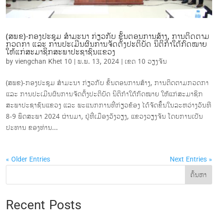
(ສພຂ)-ກອງປະຊຸມ ສຳມະນາ ກ່ຽວກັບ ຂັ້ນຕອນການສ້າງ, ການຕິດຕາມ
ກວດກາ ແລະ ການປະເມີນຜົນການຈັດຕັ້ງປະຕິບັດ ນິຕິກຳໃຕ້ກົດໝາຍ
ໃຫ້ແກ່ສະມາຊິກສະພາປະຊາຊົນແຂວງ
by
viengchan Khet 10
|
ພ.ພ. 13, 2024
|
ເຂດ 10 ວຽງຈັນ
(ສພຂ)-ກອງປະຊຸມ ສຳມະນາ ກ່ຽວກັບ ຂັ້ນຕອນການສ້າງ, ການຕິດຕາມກວດກາ
ແລະ ການປະເມີນຜົນການຈັດຕັ້ງປະຕິບັດ ນິຕິກຳໃຕ້ກົດໝາຍ ໃຫ້ແກ່ສະມາຊິກ
ສະພາປະຊາຊົນແຂວງ ແລະ ພະແນກການທີ່ກ່ຽວຂ້ອງ ໄດ້ຈັດຂຶ້ນໃນລະຫວ່າງວັນທີ
8-9 ພຶດສະພາ 2024 ຜ່ານມາ, ຢູ່ທີ່ເມືອງວັງວຽງ, ແຂວງວຽງຈັນ ໂດຍການເປັນ
ປະທານ ຂອງທ່ານ...
« Older Entries
Next Entries »
ຄົ້ນຫາ
Recent Posts