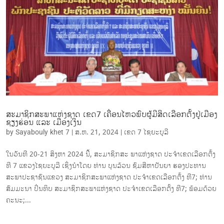
ສະມາຊິກສະພາແຫ່ງຊາດ ເຂດ7 ເຄື່ອນໄຫວພົບຜູ້ມີສິດເລືອກຕັ້ງຢູ່ເມືອງ
ຊຽງຮ່ອນ ແລະ ເມືອງເງິນ
by
Sayabouly khet 7
|
ສ.ຫ. 21, 2024
|
ເຂດ 7 ໄຊ​ຍະບູລີ
ໃນວັນທີ 20-21 ສິງຫາ 2024 ນີ້, ສະມາຊິກສະ ພາແຫ່ງຊາດ ປະຈໍາເຂດເລືອກຕັ້ງ
ທີ 7 ແຂວງໄຊຍະບູລີ ເຊິ່ງນຳໂດຍ ທ່ານ ບຸນລ້ວນ ຊົມສີຫາປັນຍາ ຮອງປະທານ
ສະພາປະຊາຊົນແຂວງ ສະມາຊິກສະພາແຫ່ງຊາດ ປະຈໍາເຂດເລືອກຕັ້ງ ທີ7; ທ່ານ
ສົມມະນາ ປິ່ນທິບ ສະມາຊິກສະພາແຫ່ງຊາດ ປະຈຳເຂດເລືອກຕັ້ງ ທີ7; ພ້ອມດ້ວຍ
ຄະນະ;...