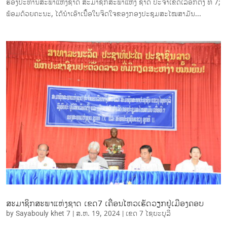
ຮອງປະທານສະພາແຫ່ງຊາດ ສະມາຊິກສະພາແຫ່ງ ຊາດ ປະ​ຈຳ​ເຂດເລືອກຕັ້ງ ທີ 7;
ພ້ອມດ້ວຍຄະນະ, ໄດ້ນຳ​ເອົາ​ເນື້ອ​ໃນ​ຈິດ​ໃຈຂອງກອງປະຊຸມສະ​ໄໝ​ສາ​ມັນ​...
ສະມາຊິກສະພາແຫ່ງຊາດ ເຂດ7 ເຄື່ອນໄຫວເຮັດວຽກຢູ່ເມືອງຄອບ
by
Sayabouly khet 7
|
ສ.ຫ. 19, 2024
|
ເຂດ 7 ໄຊ​ຍະບູລີ