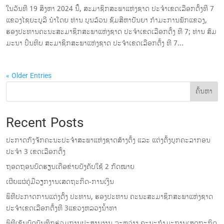
ໃນວັນທີ 19 ສິງຫາ 2024 ນີ້, ສະມາຊິກສະພາແຫ່ງຊາດ ປະ​ຈຳ​ເຂດເລືອກຕັ້ງທີ 7
ແຂວງໄຊຍະບູລີ ນໍາໂດຍ ທ່ານ ​​ບຸນລ້ວນ ຊົມສີຫາປັນຍາ ກໍາມະການພັກແຂວງ,
ຮອງ​ປະທານຄະ​ນະສະມາຊິກສະພາແຫ່ງຊາດ ປະ​ຈຳ​ເຂດເລືອກຕັ້ງ ທີ 7; ທ່ານ ສົມ
ມະນາ ປິ່ນທິບ ສະມາຊິກສະພາແຫ່ງຊາດ ປະ​ຈຳ​ເຂດເລືອກຕັ້ງ ທີ 7...
« Older Entries
ຄົ້ນຫາ
Recent Posts
ປະກາດກົງຈັກຄະນະປະຈໍາສະພາແຫ່ງຊາດສ້າງຕັ້ງ ແລະ ແຕ່ງຕັ້ງບຸກຄະລາກອນ
ປະຈໍາ 3 ເຂດເລືອກຕັ້ງ
ຖອດຖອນບົດຮຽນເຄືອຂ່າຍບັງຄັບໃຊ້ 2 ກົດໝາຍ
ເຜີຍແຜ່ຄູ່ມືວຽກງານເສດຖະກິດ-ການເງິນ
ພິທີປະກາດການແຕ່ງຕັ້ງ ປະທານ, ຮອງປະທານ ຄະນະສະມາຊິກສະພາແຫ່ງຊາດ
ປະຈຳເຂດເລືອກຕັ້ງທີ 3ແຂວງຫລວງນ້ຳທາ
ພິທີເຊັນບົດບັນທຶກຮ່ວມການປະສານງານ ລະຫວ່າງ ຄະນະກຳມະການເສດຖະກິດ