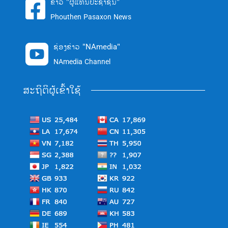
ຂ່າວ "ຜູ້ແທນປະຊາຊົນ"

Phouthen Pasaxon News
ຊ່ອງຂ່າວ "NAmedia"

NAmedia Channel
ສະຖິຕິຜູ້ເຂົ້າໃຊ້