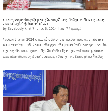
ປະທານສະພາປະຊາຊົນແຂວງໄຊຍະບູລີ ຕາງໜ້າອົງການປົກຄອງແຂວງ
ມອບເຄື່ອງໃຫ້ຜູ້ປະສົບນໍ້າຖ້ວມ
by
Sayabouly khet 7
|
ກ.ຍ. 6, 2024
|
ເຂດ 7 ໄຊ​ຍະບູລີ
ໃນວັນທີ 3 ສິງຫາ 2024 ຜ່ານມານີ້ ຢູ່ທີ່ຫ້ອງວ່າການເມືອງຄອບ ແລະ ເມືອງຊຽງ
ຮ່ອນ ແຂວງໄຊຍະບູລີ. ໄດ້ມອບເຄື່ອງຊ່ວຍເຫຼືອຜູ້ປະສົບໄພພິບັດນໍ້າຖ້ວມ ໂດຍໃຫ້
ກຽດຕາງໜ້າມອບຂອງທ່ານ ເພັງນິລັນ ຄໍາພັນເພັງ ຮອງເລຂາພັກແຂວງ, ປະທານ
ສະພາປະຊາຊົນແຂວງ ພ້ອມດ້ວຍຄະນະ, ເປັນກຽດກ່າວຮັບຂອງທ່ານເຈົ້າເມືອງ...