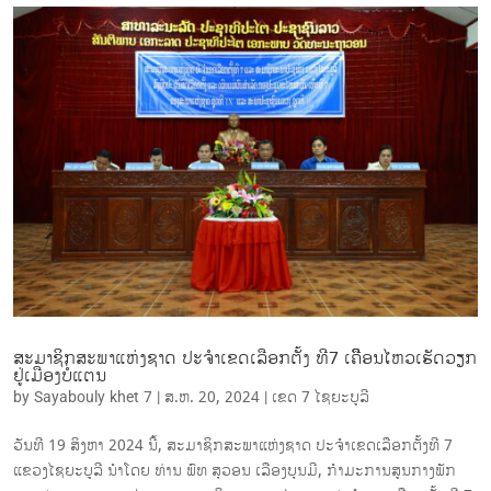
ສະມາຊິກສະພາແຫ່ງຊາດ ປະຈໍາເຂດເລືອກຕັ້ງ ທີ7 ເຄືີອນໄຫວເຮັດວຽກ
ຢູ່ເມືອງບໍ່ແຕນ
by
Sayabouly khet 7
|
ສ.ຫ. 20, 2024
|
ເຂດ 7 ໄຊ​ຍະບູລີ
ວັນທີ 19 ສິງຫາ 2024 ນີ້, ສະມາຊິກສະພາແຫ່ງຊາດ ປະ​ຈຳ​ເຂດເລືອກຕັ້ງທີ 7
ແຂວງໄຊຍະບູລີ ນໍາໂດຍ ທ່ານ ​ພົທ ສຸວອນ ເລືອງບຸນມີ, ກໍາມະການສູນກາງພັກ