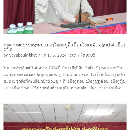
ປະທານສະພາປະຊາຊົນແຂວງໄຊຍະບູລີ ເຄື່ອນໄຫວເຮັດວຽກຢູ່ 4 ເມືອງ
ເໜືອ
by
Sayabouly khet 7
|
ກ.ຍ. 5, 2024
|
ເຂດ 7 ໄຊ​ຍະບູລີ
ໃນລະຫວ່າງວັນທີ 3-4 ສິງຫາ 2024ນີ້ ທ່ານ ເພັງນິລັນ ຄໍາພັນເພັງ ຮອງເລຂາພັກ
ແຂວງ ປະທານສະພາປະຊາ ຊົນແຂວງ, ພ້ອມດ້ວຍຄະນະ. ໄດ້ເຄື່ອນໄຫວຢຽມຢາມ
ສະຖານຈຸດທີ່ເກີດໄພພິບັດນໍ້າຖ້ວມຢູ່ 4 ຄື: ເມືອງຄອບ,ເມືອງຊຽງຮ່ອນ, ເມືອງເງິນ
ແລະ ເມືອງຫົງສາ. ໃຫ້ກຽດຕອ້ນຮັບຂອງບັນດາເລຂາພັກເມືອງ, ຄະນະນໍາເມືອງ...