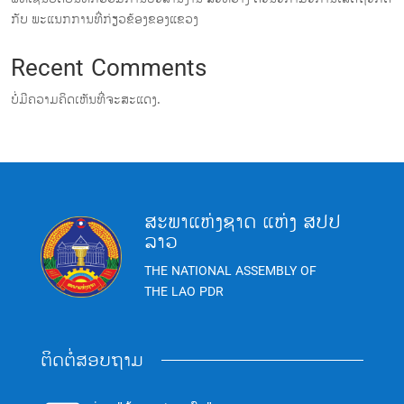
ກັບ ພະແນກການທີ່ກ່ຽວຂ້ອງຂອງແຂວງ
Recent Comments
ບໍ່ມີຄວາມຄິດເຫັນທີ່ຈະສະແດງ.
ສະພາແຫ່ງຊາດ ແຫ່ງ ສປປ
ລາວ
THE NATIONAL ASSEMBLY OF
THE LAO PDR
ຕິດຕໍ່ສອບຖາມ