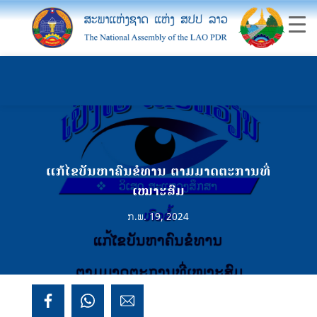
ແກ້ໄຂບັນຫາຄົນຂໍທານ ຕາມມາດຕະການທີ່
ເໝາະສົມ
ກ.ພ. 19, 2024