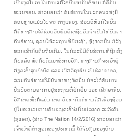
ເປັນຫູເປັນຕາ ໃນການແກ້ໄຂບັນຫາຄົນຂໍທານ ກໍຄືຄົນ
ພະເນຈອນ. ຂ່າວບອກວ່າ ຄົນຂໍທານໃນນະຄອນແຫ່ງນີ້
ສ່ວນຫຼາຍແມ່ນໄປຈາກຕ່າງແຂວງ. ສ່ວນວິທີແກ້ໄຂນັ້ນ
ກໍຄືທາງການໄດ້ຊ່ວຍອົບຮົມວິຊາຊີບອັນຈຳເປັນໃຫ້ບັນດາ
ຄົນຂໍທານ, ຊ່ວຍໃຫ້ສະຖານທີ່ພັກເຊົາ, ຫຼັງຈາກນັ້ນ ກໍສົ່ງ
ພວກເຂົາກັບຄືນຖິ່ນເດີມ. ໃນກໍລະນີມີຄົນຂໍທານທີ່ຖືກສົ່ງ
ກັບແລ້ວ ພັດກັບຄືນມາຂໍທານອີກ. ທາງການກໍຈະເອົາຜູ້
ກ່ຽວເຂົ້າສູນບຳບັດ ແລະ ເຝິກວິຊາຊີບ ເປັນໄລຍະຍາວ,
ສ່ວນຄົນຂໍທານທີ່ມີບັນຫາທາງຈິດນັ້ນ ກໍຈະໄດ້ຮັບການ
ປິ່ນປົວຕາມອາການຢູ່ສະຖານທີ່ຟັກຟື້ນ ແລະ ເຝິກອາຊີບ.
ອີກຂ່າວໜຶ່ງກໍແມ່ນ ຂ່າວ ບັນຫາຄົນຂໍທານຖືກເຊື່ອງຊ້ອນ
ຢູ່ໃນຂະບວນການຄ້າມະນຸດເຂົ້າໄປໃນປະເທດ ສະວີເດັນ
(ຊູແອດ), (ຂ່າວ The Nation 14/2/2016) ຂ່າວບອກວ່າ
ເຈົ້າໜ້າທີ່ຕຳຫຼວດຂອງປະເທດນີ້ ໄດ້ຈັບກຸມສອງອ້າຍ