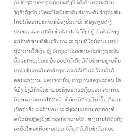
ວ່າ ທາງການຂອງນະຄອນແຫ່ງນີ້ ໄດ້ເອົາມາດຕະການ
ຈິງຈັງຕັ້ງໜ້າ ເພື່ອແກ້ໄຂບັນຫາຄົນຂໍທານ-ຄົນຂ້າງຖະໜົນ
ໂດຍໄດ້ອອກປະກາດຂໍຮ້ອງບັນດານັກທ່ອງທ່ຽວຕ່າງ
ປະເທດ ແລະ ບຸກຄົນທົ່ວໄປ ຢຸດໃຫ້ເງິນ ຫຼື ປັດໄຈຕ່າງໆ
ແກ່ຄົນຂໍທານທີ່ພົບເຫັນຕາມສະຖານທີ່ໃດກໍຕາມ ເພາະ
ຖືວ່າການໃຫ້ເງິນ ຫຼື ວັດຖຸແກ່ຄົນຂໍທານ-ຄົນຂ້າງຖະໜົນ
ນັ້ນຈະກາຍເປັນເຫຍື່ອອ່ອຍໃຫ້ເກີດມີຄົນຂໍທານຫຼາຍຂຶ້ນ
ເພາະເຫັນວ່າເປັນອາຊີບງ່າຍດາຍໄດ້ເປັນໄວ ໂດຍບໍ່ໄດ້
ອອກແຮງງານ. ນອກຈາກນັ້ນ, ທາງການຂອງນະຄອນ ໂຮ່
ຈີ່ມິງ ຍັງມີກຳນົດຫ້າມພະສົງອອກແຜ່ເງິນນອກຈາກການ
ບິນທະບາດຕາມປົກກະຕິ. ທີ່ຕ້ອງມີການຫ້າມນັ້ນ ກໍແມ່ນ
ເພື່ອກຳຈັດ ພະສົງປອມ-ພະສົງແຕກປອກນອກຄອງທີ່
ອາໄສຜ້າເຫຼືອງບັງໜ້າຊອກຫາລາຍໄດ້. ທາງການໄດ້ຕິດຕັ້ງ
ລະບົບໂທລະສັບສາຍດ່ວນ ໃຫ້ທຸກຄົນໃນສັງຄົມຊ່ວຍ