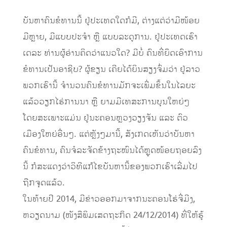
ບັນຫາຄົນຂໍທານນີ້ ຢູ່ປະເທດໃດກໍມີ, ຕ່າງແຕ່ວ່າມີໜ້ອຍ
ມີຫຼາຍ, ມີແບບປະຈຳ ຫຼື ແບບລະດູການ. ຢູ່ປະເທດເຮົາ
ເດລະ ທ່ານຜູ້ອ່ານຄິດວ່າແນວໃດ? ມີບໍ່ ຄົນທີ່ຍຶດເອົາການ
ຂໍທານເປັນອາຊີບ? ຜູ້ຂຽນ ເຄີຍໄດ້ຍິນສຽງຈົ່ມວ່າ ຢູ່ລາວ
ພວກເຮົານີ້ ຈຳນວນຄົນຂໍທານມັກຈະເພີ່ມຂຶ້ນໃນໄລຍະ
ແລ້ວວຽກໄຮ່ການນາ ຫຼື ຍາມມີເທສະການບຸນໃຫຍ່ໆ
ໂດຍສະເພາະແມ່ນ ຢູ່ນະຄອນຫຼວງວຽງຈັນ ແລະ ຕົວ
ເມືອງໃຫຍ່ອື່ນໆ. ແຕ່ຫຼັງໆມານີ້, ສັງເກດເຫັນວ່າບັນຫາ
ຄົນຂໍທານ, ຄົນຈໍລະຈັດຂ້າງຖະໜົນໄດ້ຫຼຸດໜ້ອຍຖອຍລົງ
ນີ້ ກໍສະແດງວ່າວິທີແກ້ໄຂບັນຫານີ້ຂອງພວກເຮົາເລີ່ມໄປ
ຖືກຈຸດແລ້ວ.
ໃນທ້າຍປີ 2014, ມີຂ່າວອອກມາຈາກນະຄອນໂຮ່ຈີ່ມີງ,
ຫວຽດນາມ (ໜັງສືພິມເສດຖະກິດ 24/12/2014) ທີ່ໃຫ້ຮູ້