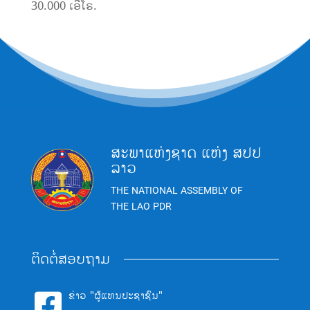
30.000 ເອີໂຣ.
ສະພາແຫ່ງຊາດ ແຫ່ງ ສປປ
ລາວ
THE NATIONAL ASSEMBLY OF
THE LAO PDR
ຕິດຕໍ່ສອບຖາມ
ຂ່າວ "ຜູ້ແທນປະຊາຊົນ"
