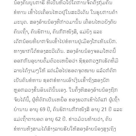
ນ້ອງຄົນບູນກາຣີ ທີ່ເປັນຫົວໂປ່ໂຕການຈັດຕັ້ງກຸ່ມຄົນ
ຂໍທານ ເຂົ້າໄປເຄື່ອນໄຫວຢູ່ໃນສະວີເດັນ ໃນຮູບການຄ້າ
ມະນຸດ. ສອງອ້າຍນ້ອງທີ່ກ່າວມານັ້ນ ເຄື່ອນໄຫວບັງຄັບ
ຄົນເຖົ້າ, ຄົນພິການ, ຄົນກືກໜັງສື, ແມ່ຍິງ ແລະ
ເດັກນ້ອຍທີ່ຍາກຈົນເຂົ້າໄປຂໍທານຢູ່ເມືອງໂກເທັນເບິກ.
ທາງພາກໃຕ້ຂອງສະວີເດັນ. ສອງອ້າຍນ້ອງຈອມໂຫດນີ້
ອອກກົນອຸບາຍຕົ້ມຕົວະເຫຍື່ອວ່າ ຊິຊອກວຽກເຮັດທີ່ມີ
ລາຍໄດ້ງາມໆໃຫ້ ແຕ່ເມື່ອໄປຮອດຈຸດໝາຍ ແລ້ວກໍຕົກ
ເປັນຄົນຂໍທານ ຊອກຂໍທານເອົາເງິນເຂົ້າຖົງສອງນັກ
ຫຼອກລວງຂັ້ນອິນເຕີນັ້ນເອງ. ໃນຄັ້ງທີສອງອ້າຍນ້ອງຖືກ
ຈັບໄດ້ນີ້, ຜູ້ທີ່ຕົກເປັນເຫຍື່ອ ຂອງພວກເຂົາໄດ້ແກ່ ຜູ້ເຖົ້າ
ບຳນານ ອາຍຸ 69 ປີ, ຄົນພິການກືກໜັງສື ອາຍຸ 21 ປີ ແລະ
ແມ່ເຖົ້າຕາບອດ ອາຍຸ 62 ປີ. ຂ່າວມ້ວນທ້າຍວ່າ, ຄົນ
ຂໍທານທັງສາມໄດ້ສ້າງລາຍຮັບໃຫ້ສອງອ້າຍນ້ອງສູງເຖິງ