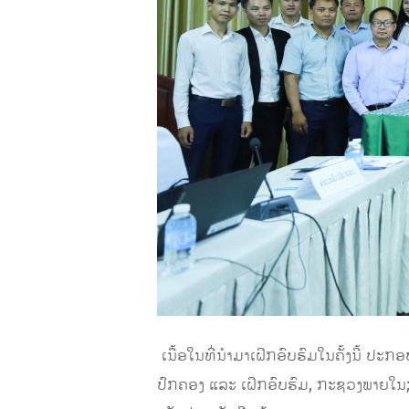
​ ເນື້ອໃນທີ່ນໍາມາເຝິກອົບຮົມໃນຄັ້ງນີ້ 
ປົກຄອງ ແລະ ເຝິກອົບຮົມ, ກະຊວງພາຍໃນ; 