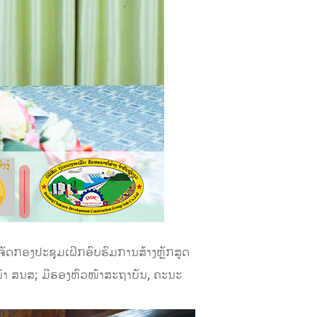
້ຈັດກອງປະຊຸມເຝິກອົບຮົມການສ້າງຫຼັກສູດ
ໜ້າ ສນສ; ມີຮອງຫົວໜ້າສະຖາບັນ, ຄະນະ