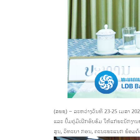
​(ສພຊ) – ລະຫວ່າງວັນທີ 23-25 ເມສາ 202
ແລະ ປຶ້ມຄູ່ມືເຝິກອົບຮົມ ໃຫ້ແກ່ພະນັ
ສູນ, ວິທະຍາ ກອນ, ຄະນະພະແນກ ພ້ອມດ້