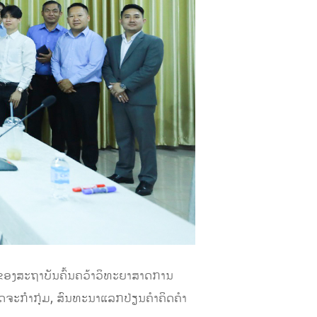
 ສູດຂອງສະຖາບັນຄົ້ນຄວ້າວິທະຍາສາດການ
ດຈະກໍາກຸ່ມ, ສົນທະນາແລກປ່ຽນຄໍາຄິດຄໍາ