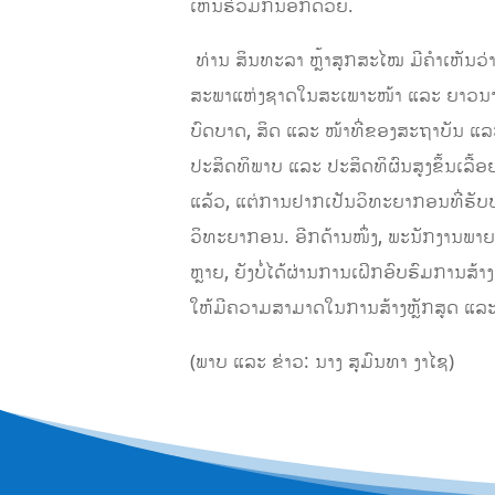
ເຫັນຮ່ວມກັນອີກດ້ວຍ.
​ ທ່ານ ສິນທະລາ ຫຼ້າສຸກສະໄໝ ມີຄໍາເຫັ
ສະພາແຫ່ງຊາດໃນສະເພາະໜ້າ ແລະ ຍາວນານ; 
ບົດບາດ, ສິດ ແລະ ໜ້າທີ່ຂອງສະຖາບັນ ແລະ 
ປະສິດທິພາບ ແລະ ປະສິດທິຜົນສູງຂຶ້ນເລື້
ແລ້ວ, ແຕ່ການຢາກເປັນວິທະຍາກອນທີ່ຮັບປະ
ວິທະຍາກອນ. ອີກດ້ານໜຶ່ງ, ພະນັກງານພາຍ
ຫຼາຍ, ຍັງບໍ່ໄດ້ຜ່ານການເຝິກອົບຮົມການສ້າ
ໃຫ້ມີຄວາມສາມາດໃນການສ້າງຫຼັກສູດ ແລະ ປ
​(ພາບ ແລະ ຂ່າວ: ນາງ ສຸມົນທາ ງາໄຊ)