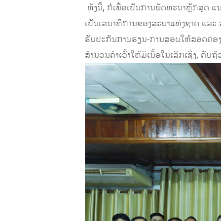
​ ທັງນີ້, ກໍເພື່ອເປັນການພັດທະນາຫຼັກ
ເປັນເສນາທິການຂອງສະພາແຫ່ງຊາດ ແລະ ສະ
ຮັບປະກັນການຮຽນ-ການສອນໃຫ້ສອດຄ່ອງກ
ສຳນວນຄຳເວົ້າໃຫ້ມີເນື້ອໃນເລິກເຊິ່ງ, ຄົ