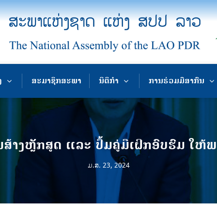
ງ
ສະມາຊິກສະພາ
ນິຕິກຳ
ການຮ່ວມມືສາກົນ
ສ້າງຫຼັກສູດ ແລະ ປຶ້ມຄູ່ມືເຝິກອົບຮົມ ໃ
ມ.ສ. 23, 2024