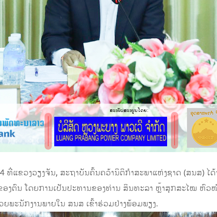
4 ທີ່ແຂວງວຽງຈັນ, ສະຖາບັນຄົ້ນຄວ້ານິຕິກໍາສະພາແຫ່ງຊາດ (ສນສ) ໄດ
ກງານຂອງຕົນ ໂດຍການເປັນປະທານຂອງທ່ານ ສິນທະລາ ຫຼ້າສຸກສະໄໝ ຫົວ
ວຍພະນັກງານພາຍໃນ ສນສ ເຂົ້າຮ່ວມຢ່າງພ້ອມພຽງ.