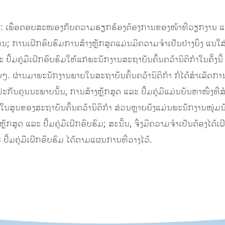
ນວ່າ: ເພື່ອຕອບສະໜອງກັບຄວາມຮຽກຮ້ອງຕ້ອງການຂອງໜ້າທີ່ວຽກງານ ແລ
ການເຝິກອົບຮົມການສ້າງຫຼັກສູດແມ່ນມີຄວາມຈໍາເປັນຢ່າງຍິ່ງ ແນໃສ
ປຶ້ມຄູ່ມືເຝິກອົບຮົມໃຫ້ແກ່ພະນັກງານສະຖາບັນຄົ້ນຄວ້ານິຕິກຳໃນຄັ້ງນີ
ອຍໆ. ຜ່ານມາພະນັກງານພາຍໃນສະຖາບັນຄົ້ນຄວ້ານິຕິກຳ ກໍໄດ້ສຳເລັດກ
ກັນຄຸນນະພາບນັ້ນ, ການສ້າງຫຼັກສູດ ແລະ ປຶ້ມຄູ່ມືແມ່ນບັນຫາໜຶ່ງທີ
ໃນສູນຂອງສະຖາບັນຄົ້ນຄວ້ານິຕິກຳ ສ່ວນຫຼາຍຍັງແມ່ນພະນັກງານໜຸ່ມນ
ງຫຼັກສູດ ແລະ ປຶ້ມຄູ່ມືເຝິກອົບຮົມ; ສະນັ້ນ, ຈຶ່ງມີຄວາມຈຳເປັນຕ້ອງໄ
ຶ້ມຄູ່ມືເຝິກອົບຮົມ ໄດ້ຕາມແຜນການທີ່ວາງໄວ້.