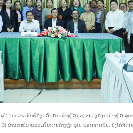
ປະກອບມີ: 1) ຄວາມຮັບຮູ້ກ່ຽວກັບການສ້າງຫຼັກສູດ; 2) ວຽກງານສ້າງຫຼັກ
3) ນໍາສະເໜີພາບລວມໃນການສ້າງຫຼັກສູດ. ນອກຈາກນັ້ນ, ຍັງໄດ້ຈັດກິ