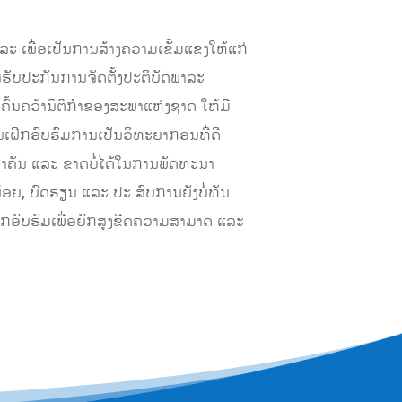
ະ ເພື່ອເປັນການສ້າງຄວາມເຂັ້ມແຂງໃຫ້ແກ່
່ຮັບປະກັນການຈັດຕັ້ງປະຕິບັດພາລະ
້ ຄົ້ນຄວ້ານິຕິກຳຂອງສະພາແຫ່ງຊາດ ໃຫ້ມີ
ານເຝິກອົບຮົມການເປັນວິທະຍາກອນທີ່ດີ
່ສຳຄັນ ແລະ ຂາດບໍ່ໄດ້ໃນການພັດທະນາ
້ອຍ, ບົດຮຽນ ແລະ ປະ ສົບການຍັງບໍ່ທັນ
ດ້ເຝິກອົບຮົມເພື່ອຍົກສູງຂີດຄວາມສາມາດ ແລະ