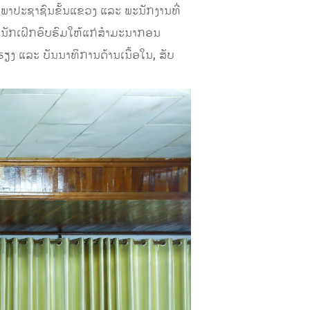
ະພາປະຊາຊົນຂັ້ນແຂວງ ແລະ ພະນັກງານທີ່
ນນັກເຝິກອົບຮົມໃຫ້ແກ່ສຳມະນາກອນ
ແລະ ບັນນາທິການດ້ານເນື້ອໃນ, ສັບ