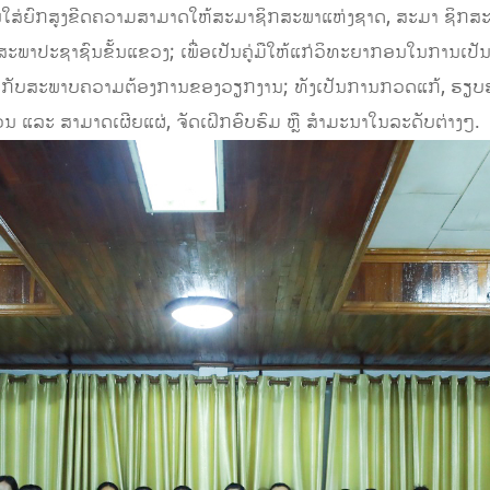
ສູດ ແນໃສ່ຍົກສູງຂີດຄວາມສາມາດໃຫ້ສະມາຊິກສະພາແຫ່ງຊາດ, ສະມາ ຊິກສ
ພາປະຊາຊົນຂັ້ນແຂວງ; ເພື່ອເປັນຄູ່ມືໃຫ້ແກ່ວິທະຍາກອນໃນການເປັ
ັບສະພາບຄວາມຕ້ອງການຂອງວຽກງານ; ທັງເປັນການກວດແກ້, ຮຽບຮຽງ 
ບຖ້ວນ ແລະ ສາມາດເຜີຍແຜ່, ຈັດເຝິກອົບຮົມ ຫຼື ສຳມະນາໃນລະດັບຕ່າງໆ.