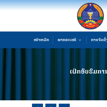
ໜ້າຫລັກ
ພາກສະເໜີ
ການຈັດຕັ້
ເຝິກອົບຮົມການ