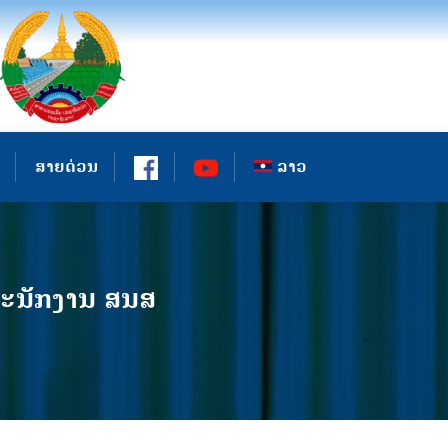
ສາຍດ່ວນ
ລາວ
ຫ້ພະນັກງານ ສນສ