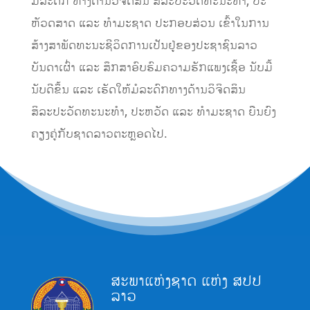
ມໍລະດົກ ທາງດ້ານວິຈິດສິນ ສິລະປະວັດທະນະທຳ, ປະ
ຫັວດສາດ ແລະ ທຳມະຊາດ ປະກອບສ່ວນ ເຂົ້າໃນການ
ສ້າງສາພັດທະນະຊີວິດການເປັນຢູ່ຂອງປະຊາຊົນລາວ
ບັນດາເຜົ່າ ແລະ ສຶກສາອົບຮົມຄວາມຮັກແພງເຊື້ອ ນັບມື້
ນັບດີຂຶ້ນ ແລະ ເຮັດໃຫ້ມໍລະດົກທາງດ້ານວິຈິດສິນ
ສິລະປະວັດທະນະທຳ, ປະຫວັດ ແລະ ທຳມະຊາດ ຍືນຍົງ
ຄຽງຄູ່ກັບຊາດລາວຕະຫຼອດໄປ.
ສະພາແຫ່ງຊາດ ແຫ່ງ ສປປ
ລາວ