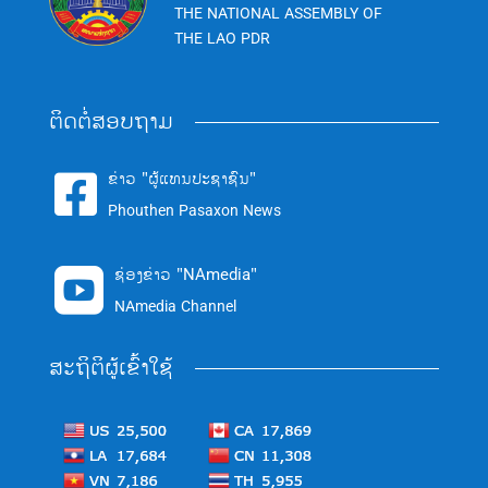
THE NATIONAL ASSEMBLY OF
THE LAO PDR
ຕິດຕໍ່ສອບຖາມ
ຂ່າວ "ຜູ້ແທນປະຊາຊົນ"

Phouthen Pasaxon News
ຊ່ອງຂ່າວ "NAmedia"

NAmedia Channel
ສະຖິຕິຜູ້ເຂົ້າໃຊ້