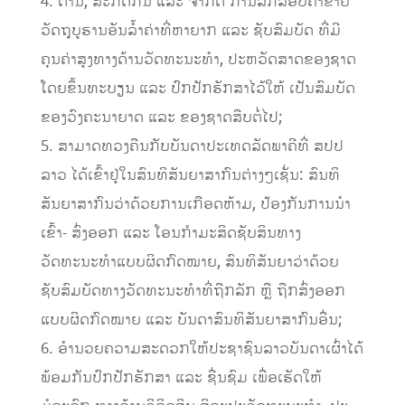
4. ຕ້ານ, ສະກັດກັ້ນ ແລະ ຈຳກັດ ການລັກລອບຄ້າຂາຍ
ວັດຖຸບູຮານອັນລ້ຳຄ່າທີ່ຫາຍາກ ແລະ ຊັບສົມບັດ ທີ່ມີ
ຄຸນຄ່າສູງທາງດ້ານວັດທະນະທຳ, ປະຫວັດສາດຂອງຊາດ
ໂດຍຂຶ້ນທະບຽນ ແລະ ປົກປັກຮັກສາໄວ້ໃຫ້ ເປັນສົມບັດ
ຂອງວົງຄະນາຍາດ ແລະ ຂອງຊາດສືບຕໍ່ໄປ;
5. ສາມາດທວງຄືນກັບບັນດາປະເທດລັດພາຄີທີ່ ສປປ
ລາວ ໄດ້ເຂົ້າຢູ່ໃນສົນທິສັນຍາສາກົນຕ່າງໆເຊັ່ນ: ສົນທິ
ສັນຍາສາກົນວ່າດ້ວຍການເກືອດຫ້າມ, ປ້ອງກັນການນຳ
ເຂົ້າ- ສົ່ງອອກ ແລະ ໂອນກຳມະສິດຊັບສິນທາງ
ວັດທະນະທຳແບບຜິດກົດໝາຍ, ສົນທິສັນຍາວ່າດ້ວຍ
ຊັບສົມບັດທາງວັດທະນະທຳທີ່ຖືກລັກ ຫຼື ຖືກສົ່ງອອກ
ແບບຜິດກົດໝາຍ ແລະ ບັນດາສົນທິສັນຍາສາກົນອື່ນ;
6. ອໍານວຍຄວາມສະດວກໃຫ້ປະຊາຊົນລາວບັນດາເຜົ່າໄດ້
ພ້ອມກັນປົກປັກຮັກສາ ແລະ ຊື່ນຊົມ ເພື່ອເຮັດໃຫ້