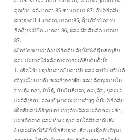
ພາກທີ XI ປະກອບມີ 3 ມາດຕາ, ໄດ້ເວົ້າເຖິງບົດບັນຍັດ
ສຸດທ້າຍ ແຕ່ມາດຕາ 85 ຫາ ມາດຕາ 87; ວັນວິຈິດສິນ
ແຫ່ງຊາດມີ 1 ມາດຕາ,ມາດຕາ85, ຊຶ່ງໄດ້ກຳນົດການ
ຈັດຕັ້ງປະຕິບັດ ມາດຕາ 86, ແລະ ຜົກສັກສິດ ມາດຕາ
87.
ເມື່ອກົດໝາຍວ່າດ້ວຍວິຈິດສິນ ສ້າງໃໝ່ໄດ້ຖືກຮອງຮັບ
ແລະ ປະກາດໃຊ້ແລ້ວຄາດວ່າຈະໄດ້ຮັບຜົນດັ່ງນີ້:
1. ເຮັດໃຫ້ປະຊາຊົນລາວບັນດາເຜົ່າ ແລະ ສາກົນ ເຫັນໄດ້
ເຖິງນະໂຍບາຍອັນຈະແຈ້ງຂອງພັກ ແລະ ລັດຖະບານໃນ
ການຄຸ້ມຄອງ, ນຳໃຊ້, ປົກປັກຮັກສາ, ອະນຸລັກ, ບູລະນະ
ປະຕິສັງຂອນ ລວມທັງມາດຕະການຕ່າງໆ ຕໍ່ກັບວິຈິດສິນ
ເພື່ອຮັກສາໄວ້ຊຶ່ງຄຸນຄ່າ ທາງດ້ານສິລະປະວັດທະນະທຳ,
ປະຫວັດສາດ ແລະ ທຳມະຊາດ ແນ່ໃສ່ສຶກສາອົບຮົມ
ພົນລະເມືອງໃຫ້ມີນ້ຳໃຈຮັກຊາດ, ຮັກມູນເຊື້ອອັນດີງາມ