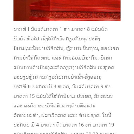
ພາກທີ I ນັບແຕ່ມາດຕາ 1 ຫາ ມາດຕາ 8 ແມ່ນບົດ
ບັນຍັດທົ່ວໄປ ເຊິ່ງໄດ້ກໍານົດກ່ຽວກັບຈຸດປະສົງ
ນິຍາມ,ນະໂຍບາຍວິຈິດສິນ, ຫຼັກການພື້ນຖານ, ຂອບເຂດ
ການນໍາໃຊ້ກົດໝາຍ ແລະ ການຮ່ວມມືສາກົນ. ພິເສດ
ແມ່ນການດຳເນີນທຸລະກິດວຽກງານວິຈິດສິນ ຕະຫຼອດ
ລະບຽບຫຼັກການກ່ຽວກັບການນຳເຂົ້າ-ສົ່ງອອກ;
ພາກທີ II ປະກອບມີ 3 ໝວດ, ນັບແຕ່ມາດຕາ 9 ຫາ
ມາດຕາ 15 ແມ່ນໄດ້ໃຫ້ຄຳນິຍາມ ປະເພດ, ລັກສະນະ
ແລະ ລະດັບ ຂອງວິຈິດສິນທາງດ້ານສິລະປະ
ວັດທະນະທຳ, ປະຫວັດສາດ ແລະ ທຳມະຊາດ. ໃນນີ້
ປະກອບ ມີ 4 ມາດຕາ ຄື: ມາດຕາ 16 ຫາ ມາດຕາ 19