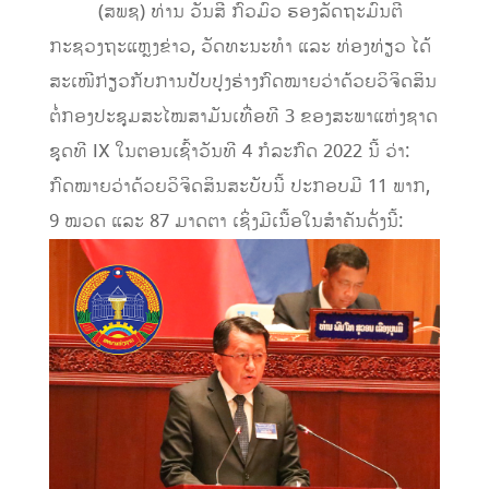
(ສພຊ) ທ່ານ ວັນສີ ກົວມົວ ຮອງລັດຖະມົນຕີ
ກະຊວງຖະແຫຼງຂ່າວ, ວັດທະນະທຳ ແລະ ທ່ອງທ່ຽວ ໄດ້
ສະເໜີກ່ຽວກັບການປັບປຸງຮ່າງກົດໝາຍວ່າດ້ວຍວິຈິດສິນ
ຕໍ່ກອງປະຊຸມສະໄໝສາມັນເທື່ອທີ 3 ຂອງສະພາແຫ່ງຊາດ
ຊຸດທີ IX ໃນຕອນເຊົ້າວັນທີ 4 ກໍລະກົດ 2022 ນີ້ ວ່າ:
ກົດໝາຍວ່າດ້ວຍວິຈິດສິນສະບັບນີ້ ປະກອບມີ 11 ພາກ,
9 ໝວດ ແລະ 87 ມາດຕາ ເຊິ່ງມີເນື້ອໃນສຳຄັນດັ່ງນີ້: