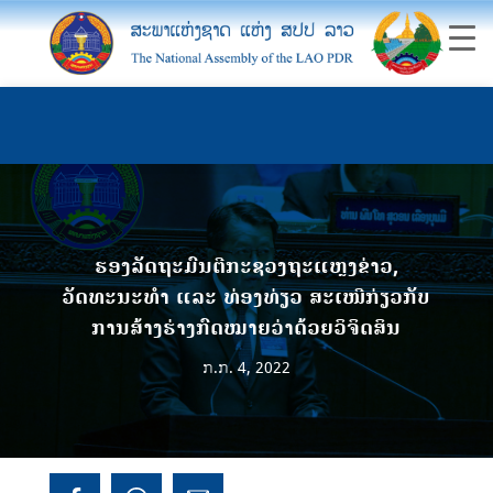
ຮອງລັດຖະມົນຕີກະຊວງຖະແຫຼງຂ່າວ,
ວັດທະນະທຳ ແລະ ທ່ອງທ່ຽວ ສະເໜີກ່ຽວກັບ
ການສ້າງຮ່າງກົດໝາຍວ່າດ້ວຍວິຈິດສິນ
ກ.ກ. 4, 2022