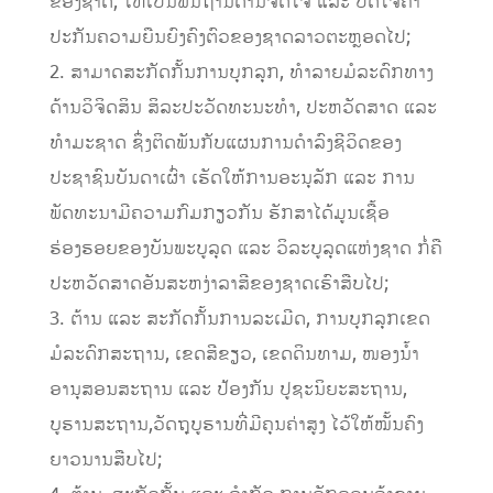
ຂອງຊາດ, ໃຫ້ເປັນພື້ນຖານດ້ານຈິດໃຈ ແລະ ປັດໃຈຄໍ້າ
ປະກັນຄວາມຍືນຍົງຄົງຕົວຂອງຊາດລາວຕະຫຼອດໄປ;
2. ສາມາດສະກັດກັ້ນການບຸກລຸກ, ທຳລາຍມໍລະດົກທາງ
ດ້ານວິຈິດສິນ ສິລະປະວັດທະນະທຳ, ປະຫວັດສາດ ແລະ
ທໍາມະຊາດ ຊຶ່ງຕິດພັນກັບແຜນການດໍາລົງຊີວິດຂອງ
ປະຊາຊົນບັນດາເຜົ່າ ເຮັດໃຫ້ການອະນຸລັກ ແລະ ການ
ພັດທະນາມີຄວາມກົມກຽວກັນ ຮັກສາໄດ້ມູນເຊື້ອ
ຮ່ອງຮອຍຂອງບັນພະບູລຸດ ແລະ ວິລະບູລຸດແຫ່ງຊາດ ກໍ່ຄື
ປະຫວັດສາດອັນສະຫງ່າລາສີຂອງຊາດເຮົາສືບໄປ;
3. ຕ້ານ ແລະ ສະກັດກັ້ນການລະເມີດ, ການບຸກລຸກເຂດ
ມໍລະດົກສະຖານ, ເຂດສີຂຽວ, ເຂດດິນທາມ, ໜອງນໍ້າ
ອານຸສອນສະຖານ ແລະ ປ້ອງກັນ ປູຊະນິຍະສະຖານ,
ບູຮານສະຖານ,ວັດຖຸບູຮານທີ່ມີຄຸນຄ່າສູງ ໄວ້ໃຫ້ໝັ້ນຄົງ
ຍາວນານສືບໄປ;