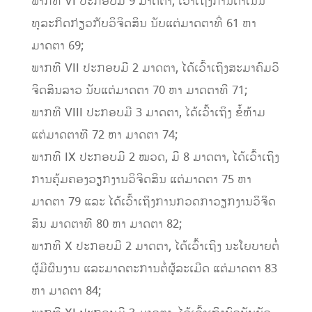
ພາກທີ VI ປະກອບມີ 9 ມາດຕາ, ເວົ້າເຖິງການດໍາເນີນ
ທຸລະກິດກ່ຽວກັບວິຈິດສິນ ນັບແຕ່ມາດຕາທີ່ 61 ຫາ
ມາດຕາ 69;
ພາກທີ VII ປະກອບມີ 2 ມາດຕາ, ໄດ້ເວົ້າເຖິງສະມາຄົມວິ
ຈິດສິນລາວ ນັບແຕ່ມາດຕາ 70 ຫາ ມາດຕາທີ 71;
ພາກທີ VIII ປະກອບມີ 3 ມາດຕາ, ໄດ້ເວົ້າເຖິງ ຂໍ້ຫ້າມ
ແຕ່ມາດຕາທີ 72 ຫາ ມາດຕາ 74;
ພາກທີ IX ປະກອບມີ 2 ໝວດ, ມີ 8 ມາດຕາ, ໄດ້ເວົ້າເຖິງ
ການຄຸ້ມຄອງວຽກງານວິຈິດສິນ ແຕ່ມາດຕາ 75 ຫາ
ມາດຕາ 79 ແລະ ໄດ້ເວົ້າເຖິງການກວດກາວຽກງານວິຈິດ
ສິນ ມາດຕາທີ 80 ຫາ ມາດຕາ 82;
ພາກທີ X ປະກອບມີ 2 ມາດຕາ, ໄດ້ເວົ້າເຖິງ ນະໂຍບາຍຕໍ່
ຜູ້ມີຜົນງານ ແລະມາດຕະການຕໍ່ຜູ້ລະເມີດ ແຕ່ມາດຕາ 83
ຫາ ມາດຕາ 84;