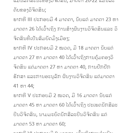
ແມ່ນລັກສະນະຂອງວິຈິດສິນ, ມາດຕາ 20-22 ແມ່ນລະ
ດັບຂອງວິຈິດສິນ;
ພາກທີ III ປະກອບມີ 4 ມາດຕາ, ນັບແຕ່ ມາດຕາ 23 ຫາ
ມາດຕາ 26 ໄດ້ເວົ້າເຖິງ ການສ້າງຜົນງານວິຈິດສິນແລະ ວິ
ຈິດສິນທີ່ເປັນສົມບັດມິ່ງເມືອງ;
ພາກທີ IV ປະກອບມີ 2 ໝວດ, ມີ 18 ມາດຕາ ນັບແຕ່
ມາດຕາ 27 ຫາ ມາດຕາ 40 ໄດ້ເວົ້າເຖິງການຄຸ້ມຄອງວິ
ຈິດສິນ ແຕ່ມາດຕາ 27 ຫາ ມາດຕາ 40, ການປົກປັກ
ຮັກສາ ແລະການອະນຸລັກ ຜົນງານວິຈິດສິນ ແຕ່ມາດຕາ
41 ຫາ 44;
ພາກທີ V ປະກອບມີ 2 ໝວດ, ມີ 16 ມາດຕາ ນັບແຕ່
ມາດຕາ 45 ຫາ ມາດຕາ 60 ໄດ້ເວົ້າເຖິງ ປະເພດນັກສີລະ
ປິນວິຈິດສິນ, ນາມມະຍົດນັກສີລະປິນວິຈິດສິນ ແຕ່
ມາດຕາ 53 ຫາ ມາດຕາ 60;