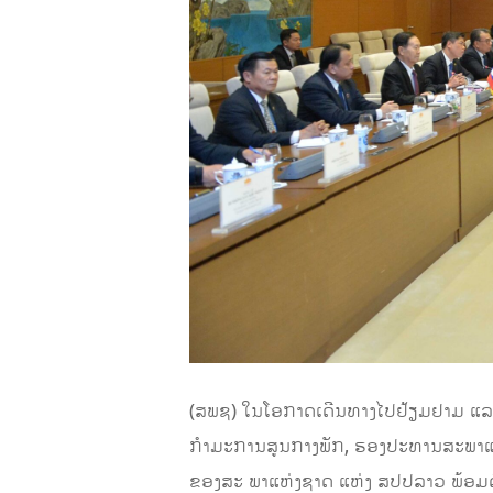
(ສພຊ) ໃນ​ໂອກາດເດີນທາງໄປ​ຢ້ຽມຢາມ ແລ
ກຳມະການສູນກາງພັກ, ຮອງ​ປະທານ​ສະພາ​
ຂອງສະ ພາແຫ່ງຊາດ ແຫ່ງ ສປປລາວ ພ້ອມດ້ວ