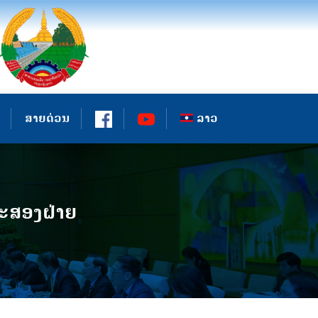
ສາຍດ່ວນ
ລາວ
ປະສອງຝ່າຍ