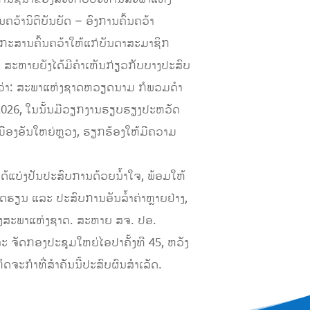
້າ​ນິຕິບັນຍັດ – ອົງການ​ຄົ້ນຄວ້າ​
ອກະສານຄົ້ນຄວ້າໃຫ້ແກ່ບັນດາສະມາຊິກ
ຍຍັງໄດ້ມີ​ຄຳ​ເຫັນ​ກ່ຽວ​ກັບ​ບາງ​ປະສົບ​
ດ ​ວ່າ: ສະພາ​ແຫ່ງ​ຊາດຫວຽດນາມ ກໍພວມ​ດຳ​
ກອນ 2026, ໃນນັ້ນມີວຽກງານ​ຮຽບຮຽງ​ປະ​ຫວັດ​
ມືອງ​ອັນ​ໃຫຍ່​ຫຼວງ, ຮຽກຮ້ອງ​ໃຫ້​ມີ​ຄວາມ​
ແບ່ງປັນປະສົບການດ້ວຍ​ນ້ຳ​ໃຈ,​ ພ້ອມໃຫ້
ຮຽນ ​ແລະ ປະສົບ​ການ​ອັນ​ລ້ຳ​ຄ່າ​ຫຼາຍ​ຢ່າງ, ​
​ຂອງ​ສະພາ​ແຫ່ງ​ຊາດ. ສະຫາຍ ສຈ. ປອ.
 ຈັດ​ກອງ​ປະຊຸມ​ໃຫຍ່ໄອປາຄັ້ງ​ທີ 45, ​ຫວັງ​
​ທີ່​ສໍາ​ຄັນ​ນີ້​ປະສົບ​ຜົນ​ສໍາ​ເລັດ​.