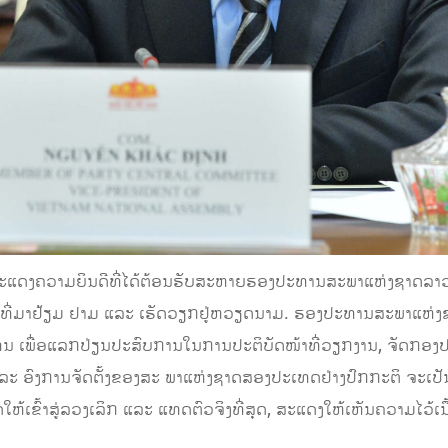
ດງຄວາມຍິນດີທີ່ໄດ້​ຕ້ອນຮັບ​ສະຫາຍ​ຮອງ​ປະທານ​ສະພາ​ແຫ່ງ​ຊາດລາວ ​ເຊ
ມາ​ຢ້ຽມ ຢາມ ​ແລະ ​ເຮັດ​ວຽກຢູ່ຫວຽດນາມ. ຮອງ​ປະທານ​ສະພາ​ແຫ່ງ​ຊາດ 
​ແທນ ​ເພື່ອ​ແລກປ່ຽນ​ປະສົບການໃນ​ການປະຕິບັດໜ້າທີ່​ວຽກງານ, ຈັດ​ກອງ​ປະ
ະ ​ອົງການ​ຈັດ​ຕັ້ງຂອງ​ສະ ພາ​ແຫ່ງ​ຊາດສອງປະ​ເທດຢ່າງປົກກະຕິ ຈະເປັ
ຫ້ເຂົ້າສູ່ລວງ​ເລິກ ​ແລະ ແທດຕົວ​ຈິງ​ທີ່​ສຸດ, ສະ​ແດງ​ໃຫ້​ເຫັນ​ຄວາມ​ໄວ້​ເ