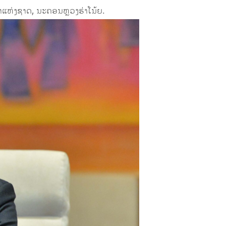
ແຫ່ງ​ຊາດ, ນະຄອນຫຼວງຮ່າ​ໂນ້ຍ.