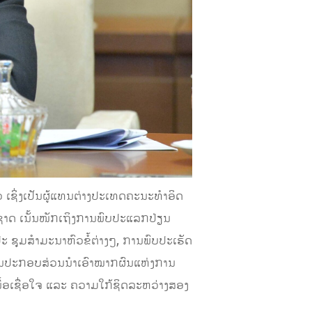
ິ່ງເປັນ​ຜູ້​ແທນຕ່າງປະເທດ​ຄະນະທຳ​ອິດ​
​ເນັ້ນ​ໜັກ​ເຖິງ​ການ​ພົບ​ປະ​ແລກປ່ຽນ​
 ຊຸມ​ສຳ​ມະ​ນາຫົວຂໍ້ຕ່າງໆ, ການ​ພົບ​ປະ​ເຮັດ​
ນປະກອບສ່ວນ​ນຳ​ເອົາ​ໝາກຜົນ​ແຫ່ງ​ການ​
ນື້ອ​ເຊື່ອ​ໃຈ ​ແລະ ຄວາມ​ໃກ້ຊິດລະຫວ່າງ​ສອງ​