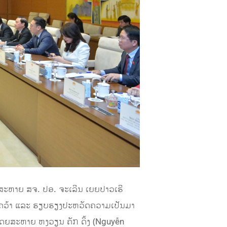
 ສະຫາຍ ສຈ. ປອ. ຈະເລີນ ເຍຍປາວເຮີ
ນຄວ້າ ແລະ ຮຽບຮຽງປະຫວັດຄວາມເປັນມາ
ໂດຍສະຫາຍ ​ຫງວຽນ ຄັກ ດິ້ງ (Nguyễn