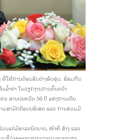
​ການ​ຕ້ອນ​ຮັບ​​ຢ່າງ​ອົບ​ອຸ່ນ. ພ້ອມ​ກັນ​
ັນ​ລ້ຳ​ຄ່າ ​ໃນ​ວຽກງານການ​ຄົ້ນ​ຄວ້າ​
ງ​ເອກະ ສານປະຫວັດ 50 ປີ ແຫ່ງ​ການ​ເຕີບ
ມ​ສາມັກຄີ​ແບບ​ພິ​ເສດ ​ແລະ ການ​ຮ່ວມ​ມື​
​ແຕ່​ມີ​ພາລະບົດບາດ, ໜ້າ​ທີ່ ສ້າງ ​ແລະ
ານ​ຊີ້​ນຳ​ຂອງ​ສະຫາຍປະທານ​ສະພາ​ແຫ່ງ​