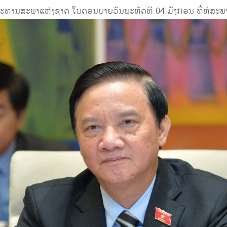
ານ​ສະພາ​ແຫ່ງ​ຊາດ ໃນຕອນ​ບາຍວັນ​ພະຫັດທີ 04 ມັງກອນ ທີ່ຫໍສະພາ​