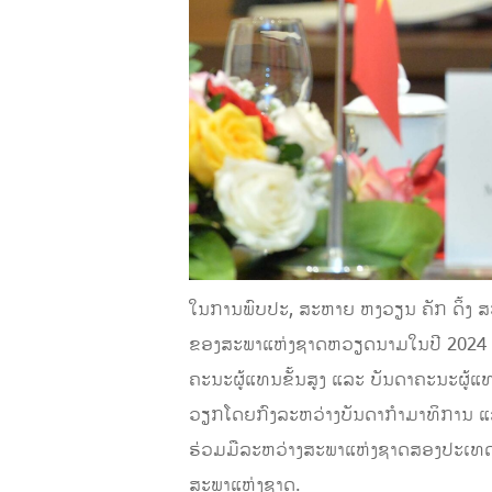
ໃນການພົບປະ, ສະຫາຍ ​ຫງວຽນ ຄັກ ດິ້ງ ສະແ
ຂອງ​ສະພາ​ແຫ່ງ​ຊາດຫວຽດນາມໃນ​ປີ 2024 ທີ່
ຄະນະ​ຜູ້​ແທນ​ຂັ້ນ​ສູງ ​ແລະ ​ບັນດາ​ຄະນະຜູ້
ວຽກໂດຍ​ກົງ​ລະຫວ່າງ​ບັນດາ​ກຳມາທິການ ​ແລ
ຮ່ວມ​ມື​ລະຫວ່າງ​ສະພາ​ແຫ່ງ​ຊາດ​ສອງ​ປະ​ເທດ​ໃ
ສະພາ​ແຫ່ງ​ຊາດ.