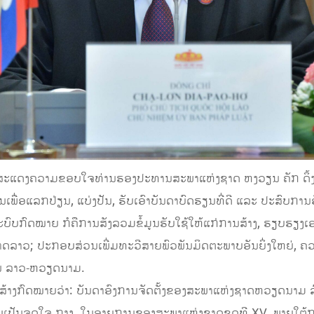
ຄວາມຂອບ​ໃຈ​ທ່ານ​ຮອງ​ປະ​ທານ​ສະ​ພາ​ແຫ່ງ​ຊາດ ຫງວຽນ ຄັກ ດິ້ງ ທີ່​​ໃຫ້
ເພື່ອ​ແລກປ່ຽນ, ​ແບ່ງປັນ, ​ຮັບເອົາ​ບັນດາ​​ບົດຮຽນ​ທີ່​ດີ​ ​ແລະ ປະສົບ​ການອ
ບົບ​ກົດໝາຍ ກໍຄື​ການ​ສັງລວມ​ຂໍ້​ມູນ​ຮັບ​ໃຊ້​ໃຫ້​ແກ່​ການສ້າງ, ຮຽບຮຽ
ລາວ; ປະກອບສ່ວນ​ເພີ່ມ​ທະວີ​ສາຍ​ພົວພັນ​ມິດຕະພາບ​ອັນ​ຍິ່ງ​ໃຫຍ່, ຄວາ
ົນ​ ລາວ-ຫວຽດນາມ.
້າງ​ກົດໝາຍວ່າ: ບັນດາ​ອົງການຈັດຕັ້ງ​ຂອງ​ສະພາ​ແຫ່ງ​ຊາດຫວຽດນາມ ລ້ວນ
ັນຈຸດໃຈ ກາງ. ​ໃນ​ອາຍຸ​ການ​ຂອງ​ສະພາ​ແຫ່ງ​ຊາດ​ຊຸດ​ທີ XV, ພາຍໃຕ້​ກ