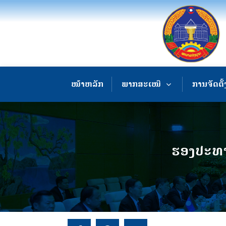
ໜ້າຫລັກ
ພາກສະເໜີ
ການຈັດຕັ້
ຮອງ​ປະ​ທ