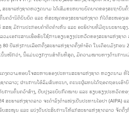
ະພາ​ແຫ່ງ​ຊາດຫວຽດນາມ ​ໄດ້​ເສີມ​ຂະຫຍາຍ​ບົດບາດ​ຂອງ​ສະ​ຖາ​ບັນ​ຄົ້ນຄວ
ບັນຄົ້ນຄວ້ານິຕິບັນຍັດ ແລະ ຫໍສະໝຸດຂອງສະພາແຫ່ງຊາດ ກໍໄດ້ສະໜອງເ
ສສຊ ມີການປະກອບຄຳຄິດຄຳເຫັນ ແລະ ອະພິປາຍທີ່ມີຄຸນນະພາບສູງ. ສະຫາ
ັງ​ລວມ​ເອກະສານ​ເພື່ອ​ຮັບ​ໃຊ້​ການ​ຮຽບຮຽງ​ປະຫວັດ​ຂອງ​ສະພາ​ແຫ່ງ​ຊາ
0 ປີ​ແຫ່ງ​ການ​​ເລືອກ​ຕັ້ງສະ​ພາ​ແຫ່ງ​ຊາດ​​ຄັ້ງ​ທຳ​ອິດ ​ໃນ​ເດືອນ​ມັງ​
ັ້ນ​ໜັກ​ວ່າ, ນີ້​ແມ່ນ​ວຽກ​ງານ​ສຳຄັນ​ທີ່​ສຸດ, ມີ​ຄວາມ​ໝາຍ​ທາງດ້ານ​ການ​ເ
ດງຄວາມຂອບ​ໃຈ​ສະຫາຍຮອງ​ປະທານ​ສະພາ​ແຫ່ງ​ຊາດ ຫວຽດນາມ ທີ່​ໄດ້​
​ຊາດ​ລາວ; ຜ່ານ​ການ​ໂອ້​ລົມ​ສົນທະນາ, ຄະນະ​ຜູ້​ແທນ​ໄດ້​ຖອດ​ຖອນ​ເອົາ​ບົດ
ກ່ຽວ​ກັບ​ການ​ຄົ້ນຄວ້າສ້າງ, ປັບປຸງ​ລະບົບ​ກົດໝາຍ ​ແລະ ຮຽບຮຽງ​ປະຫວັດ
2024 ສະພາ​ແຫ່ງ​ຊາດ​ລາວ ຈະ​ດຳລົງ​ຕຳ​ແໜ່​ງ​ເປັນ​ປະທານໄອປາ (AIPA) ​ແລະ
ໜູນ​ ​ແລະ ​ແບ່ງປັນ​ປະສົບການ​ໃຫ້​ແກ່ສະພາ​ແຫ່ງ​ຊາດ​ລາວ ຈັດ​ຕັ້ງ​ກິດ​ຈະກໍາ