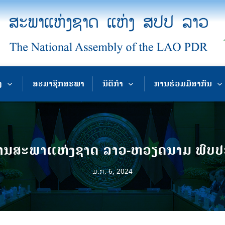
ງ
ສະມາຊິກສະພາ
ນິຕິກຳ
ການຮ່ວມມືສາກົນ
ານ​ສະ​ພາ​ແຫ່ງ​ຊາດ ​ລາວ-ຫວຽດນາມ ພົບ
ມ.ກ. 6, 2024