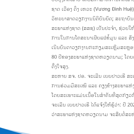
ຊາດ ເວືອງ ດິ່ງ ເຫວະ (Vương Đình Huệ), ສ
ວິທະຍາສາດ​​ວຽກ​ງານ​ນິຕິບັນຍັດ; ສະຖາ
ສະພາແຫ່ງຊາດ (ສສຊ) ເປັນປະຈຳ, ຊ່ວຍໃຫ້ 
ການ​ໃນ​ການ​ໂຄສະນາ​ເຜີຍ​ແຜ່ຂໍ້ມູນ ​ແລະ ສ
ເນີນ​ບັນດາ​ວຽກ​ງານ​ກະກຽມ​ສະ​ເຫຼີມສະຫຼອງ 8
80 ປີ​ຂອງ​ສະ​ພາ​ແຫ່ງ​ຊາດ​ຫວຽດ​ນາມ; ​ໂດຍ​ເນ
ຕັ້ງໃຈສູງ.
ສະຫາຍ ສຈ. ປອ. ຈະເລີນ ເຍຍປາວເຮີ ​​ສະແ
ການຮ່ວມ​ມືສະ​ເໝີ​​ ​ແລະ ຄຽງ​ຂ້າງ​ສະພາ​ແຫ່ງ
ໂດຍ​ສະ​ເພາະ​ແມ່ນ​ເນື້ອ​ໃນ​ສຳຄັນ​ທີ່​ສຸດ​
ຈະເລີນ ເຍຍປາວເຮີ ​ໄດ້ແຈ້ງໃຫ້​ຮູ້​ວ່າ: ປີ 
ວ່າ​ສະພາ​ແຫ່ງ​ຊາດຫວຽດນາມ ຈະ​ສືບ​ຕໍ່ສະໜັບສະ​