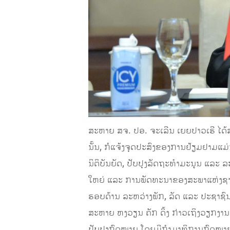
ສະຫາຍ ສຈ. ປອ. ຈະເລີນ ເຍຍປາວເຮີ ໄດ້​ສະແດງ
ນັ້ນ, ກໍ​ແຈ້ງຈຸດປະສົງ​ຂອງ​ການ​ຢ້ຽມຢາມ​ແມ່ນ​
ນິຕິບັນຍັດ, ປັບປຸງ​ລັດຖະທຳ​ມະນູນ ​ແລະ ລະ
ໃຫຍ່ ​ແລະ ການພັດທະນາ​ຂອງ​ສະພາ​ແຫ່ງ​ຊາດ​
ຮອບດ້ານ​ ລະຫວ່າງ​ພັກ, ລັດ ​ແລະ ປະຊາຊ
ສະຫາຍ ​ຫງວຽນ ຄັກ ດິ້ງ ກ່າວເຖິງວຽກ​ງານ​ສ
ປັບປຸງ​ກົດໝາຍ ໂດຍມີກຳມາທິການ​ກົດໝາຍ​ເປ