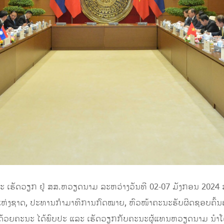
ະ ເຮັດວຽກ ຢູ່ ສສ.​ຫວຽດນາມ ລະຫວ່າງວັນທີ 02-07 ມັງກອນ 2024
ແຫ່ງ​ຊາດ, ປະທານກຳມາທິການກົດໝາຍ, ຫົວໜ້າຄະນະຮັບຜິດຊອບຄົ້
ຍຄະນະ ​ໄດ້​ພົບປະ ​ແລະ ​ເຮັດ​ວຽກ​ກັບຄະນະຜູ້ແທນຫວຽດນາມ ນໍາ