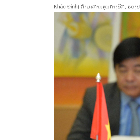
Khắc Định) ກໍາມະການສູນກາງພັກ, ຮອງປະທ