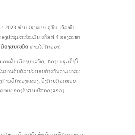
ພາ 2023 ທ່ານ ໄຊນຸພາບ ສຸຈັນ ຫົວໜ້າ
ງກອງປະຊຸມສະໄໝມັນ ເທື່ອທີ 4 ຂອງສະພາ
ເມືອງບຸນເໜືອ
ທ່ານໄດ້ກ່າວວ່າ:
ເຜົ່າ ເມືອງບຸນເໜືອ; ກອງປະຊຸມຄັ້ງນີ້
່ໃນການຄົ້ນຄ້ວາປະກອບຄໍາເຫັນຕາມພາລະ
ງອົງການປົກຂອງແຂວງ, ອົງການກວດສອບ
ກົດໝາຍຂອງອົງການປົກຄອງແຂວງ.
່ອນໄຫວ ເຜີຍແຜ່ຜົນສໍາເລັດມະຕິກອງປະຊຸມ