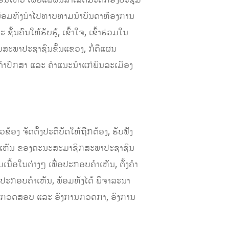
 ພ້ອມທັງນໍາໄປທາບທາມນໍາບັນດາຫ້ອງການ
ຄົນໃຫ້ຮັບຮູ້, ເຂົ້າໃຈ, ເຂົ້າຮ່ວມໃນ
ະພາປະຊາຊົນຂັ້ນແຂວງ, ກໍ່ຄືແຜນ
ໍາປຶກສາ ແລະ ຄໍາແນະນໍາແກ່ພົນລະເມືອງ
ຽວຂ້ອງ ຈັດຕັ້ງປະຕິບັດໃຫ້ຖືກຕ້ອງ, ຮັບຟັງ
ຄໍາເຫັນ ຂອງຄະນະສະມາຊິກສະພາປະຊາຊົນ
ື້ອໃນຕ່າງໆ ເພື່ອປະກອບຄໍາເຫັນ, ຕັ້ງຄໍາ
ປະກອບຄໍາເຫັນ, ພ້ອມທັງໄດ້ ພິຈາລະນາ
ານກວດສອບ ແລະ ອົງການກວດກາ, ອົງການ