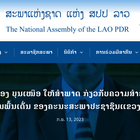
ງ
ສະມາຊິກສະພາ
ນິຕິກຳ
ການຮ່ວມມືສາກົນ
ອງ ບຸນເໜືອ ໃຫ້ສໍາພາດ ກ່ຽວກັບຄວາມສ
ານພົ້ນເດັ່ນ ຂອງຄະນະສະພາປະຊາຊົນແຂວງ
ກ.ພ. 13, 2023