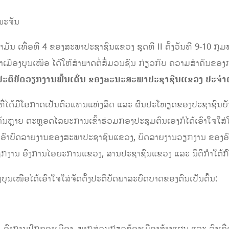
ພະຈັນ
ນ ເທື່ອທີ 4 ຂອງສະພາປະຊາຊົນແຂວງ ຊຸດທີ II ຄັ້ງວັນທີ 9-10 ກຸມ
ອງບຸນເໜືອ ໄດ້ໃຫ້ສໍາພາດຕໍ່ສື່ມວນຊົນ ກ່ຽວກັບ ຄວາມສໍາຄັນຂອ
ປະຕິບັດ
ວຽກງານພົ້ນເດັ່ນ
ຂອງຄະນະສະພາປະຊາຊົນແຂວງ
ປະຈໍາ
 ທີ່ໄດ້ມີໂອກາດເປັນຕົວແທນແຫ່ງສິດ ແລະ ຜົນປະໂຫຽດຂອງປະຊາຊົນບັນດາ
ນຫຼາຍ ຕະຫຼອດໄລຍະການເຂົ້າຮ່ວມກອງປະຊຸມຕົນເອງກໍໄດ້ເອົາໃຈໃສ
ຮອງເອົາບົດລາຍງານຂອງສະພາປະຊາຊົນແຂວງ, ບົດລາຍງານວຽກງານ ຂອ
ຽກງານ ອົງການໄອຍະການແຂວງ, ສານປະຊາຊົນແຂວງ ແລະ ນິຕິກໍາໃຕ້
ນເໜືອໄດ້ເອົາໃຈໃສ່ຈັດຕັ້ງປະຕິບັດພາລະບົດບາດຂອງຕົນເປັນຕົ້ນ:
ົງການປົກຄອງເມືອງ, ພາກສ່ວນກ່ຽວຂ້ອງເມືອງສ້າງແຜນ ແລະ ລົງເຄື