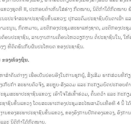
ຂວງຊຸດທີ II, ປະກອບຄໍາເຫັນໃສ່ຮ່າງ ກົດໝາຍ, ນິຕິກໍາໃຕ້ກົດໝາຍ
ະປະຈໍາສະພາປະຊາຊົນຂັ້ນແຂວງ; ປຸກລະດົມປະຊາຊົນບັນດາເຜົ່າ ແລະ ຊັ້ນ
າມະນູນ, ກົດຫມາຍ, ມະຕິກອງປະຊຸມສະພາແຫ່ງຊາດ, ມະຕິກອງປະຊຸມສ
ັບຕ້ອນປະຊາຊົນ, ລາຍງານການເຄື່ອນໄຫວວຽກງານ ຕໍ່ປະຊາຊົນໃນ, ໃຫ້ຄ
່າງໆ ທີ່ຕິດພັນກັບຜົນປະໂຫຍດ ຂອງປະຊາຊົນ.
ນ
ຂອງທ້ອງຖິ່ນ
.
ນຫາສໍາຄັນຕ່າງໆ ເພື່ອເປັນບ່ອນອີງໃນການຊຸກຍູ້, ສົ່ງເສີມ ພາກສ່ວນທີ່ກ່
ລົງເກັບກໍາ ສະພາບຕົວຈິງ, ສະຫຼຸບ-ສັງລວມ ແລະ ກະກຽມບົດປະກອບ
ປະຊຸມສະພາປະຊາຊົນແຂວງ; ເອົາໃຈໃສ່ເຂົ້າຮ່ວມ, ຄົ້ນຄວ້າ ແລະ ກະກຽມເນ
ຊາຊົນຂັ້ນແຂວງ ໂດຍສະເພາະກອງປະຊຸມສະໄໝສາມັນເທື່ອທີ 4 ນີ້ ໄດ້
ຽກງານຂອງສະພາປະຊາຊົນຂັ້ນແຂວງ, ຂອງອົງການປົກຄອງແຂວງ, ອົງກ
ລະ ນິຕິກໍາໃຕ້ກົດໝາຍ.