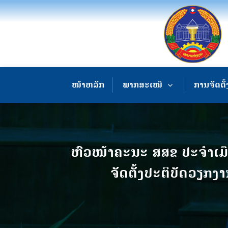
ໜ້າຫລັກ
ພາກສະເໜີ
ການຈັດຕັ້
ຫົວໜ້າຄະນະ ສສຂ ປະຈໍາເມື
ຈັດຕັ້ງປະຕິບັດວຽກງ