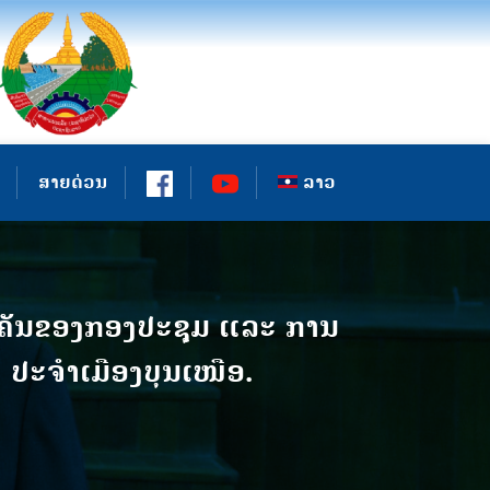
ສາຍດ່ວນ
ລາວ
ໍາຄັນຂອງກອງປະຊຸມ ແລະ ການ
 ປະຈໍາເມືອງບຸນເໜືອ.