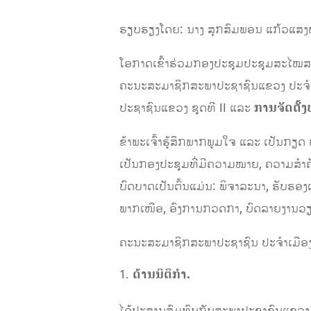
ຮຽບຮຽງໂດຍ: ນາງ ສຸກສົມພອນ ແກ້ວແສງ
ໂອກາດເຂົ້າຮ່ວມກອງປະຊຸມປະຊຸມສະໄໝສາມັ
ຄະນະສະມາຊິກສະພາປະຊາຊົນແຂວງ ປະຈຳເມື
ປະຊາຊົນແຂວງ ຊຸດທີ II ແລະ
ການຈັດຕັ້ງ
ຂ້າພະເຈົ້າຮູ້ສຶກພາກພູມໃຈ ແລະ ເປັນກຽດ
ເປັນກອງປະຊຸມທີ່ມີຄວາມໝາຍ, ຄວາມສຳຄັ
ບົດບາດເປັນຕົ້ນແມ່ນ: ພິຈາລະນາ, ຮັບ
ພາກເໜືອ, ອົງການກວດກາ, ບົດລາຍງານວ
ຄະນະສະມາຊິກສະພາປະຊາຊົນ ປະຈໍາເມືອງບຸ
ດ້ານນິຕິກໍາ.
ໄດ້ປະສານສົມທົບກັບສະພາປະຊາຊົນແຂວງ, ອ