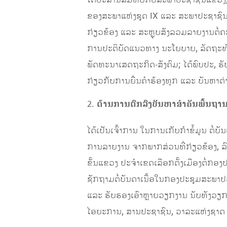
ຂອງສະພາແຫ່ງຊຸດ IX ແລະ ສະພາປະຊາຊົນແ
ກ່ຽວຂ້ອງ ແລະ ສະຫຼຸບສັງລວມລາຍງານຕໍ່ຄະນ
ການປະຕິບັດແນວທາງ ນະໂຍບາຍ, ລັດຖະທໍ
ພັດທະນາເສດຖະກິດ-ສັງຄົມ; ໄດ້ພົບປະ, ຮ
ກ່ຽວກັບການຍື່ນຄໍາຮ້ອງທຸກ ແລະ ບັນຫາຕ
ດ້ານການຕົກລົງບັນຫາສໍາຄັນພື້ນຖາ
ໄດ້ເປັນເຈົ້າການ ໃນການເກັບກໍາຂໍ້ມູນ ຕໍ່ບັ
ການລາຍງານ ຈາກພາກສ່ວນທີ່ກ່ຽວຂ້ອງ, 
ຂັ້ນແຂວງ ປະຈໍາເຂດເລືອກຕັ້ງເມືອງຕໍ່ກອງ
ຊັກຖາມຕໍ່ບັນດາເນື້ອໃນກອງປະຊຸມສະພາປະ
ແລະ ຮັບຮອງເອົາຫຼາຍວຽກງານ ນັບທັງວ
ໄອຍະການ, ສານປະຊາຊົນ, ວາລະແຫ່ງຊາດ ແ