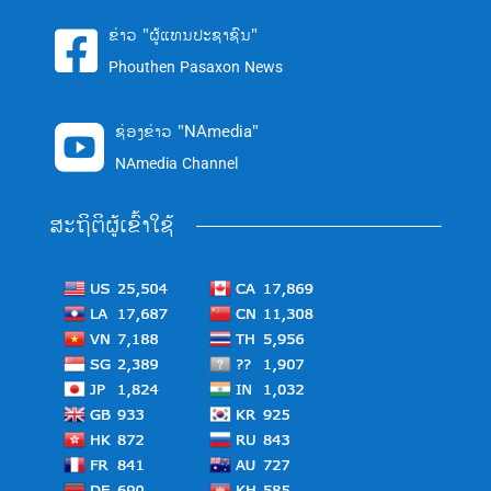
ຂ່າວ "ຜູ້ແທນປະຊາຊົນ"

Phouthen Pasaxon News
ຊ່ອງຂ່າວ "NAmedia"

NAmedia Channel
ສະຖິຕິຜູ້ເຂົ້າໃຊ້