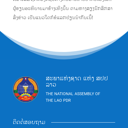
ຜູ້ຂຽນອະທິບາຍມາຂ້າງເທິງນັ້ນ ຕາມຫາງສຽງນັກສຶກສາ
ສົ່ງຂ່າວ ເປັນແນວໃດກໍຂໍແລກປ່ຽນນໍາກັນເນີ້!
ສະພາແຫ່ງຊາດ ແຫ່ງ ສປປ
ລາວ
THE NATIONAL ASSEMBLY OF
THE LAO PDR
ຕິດຕໍ່ສອບຖາມ