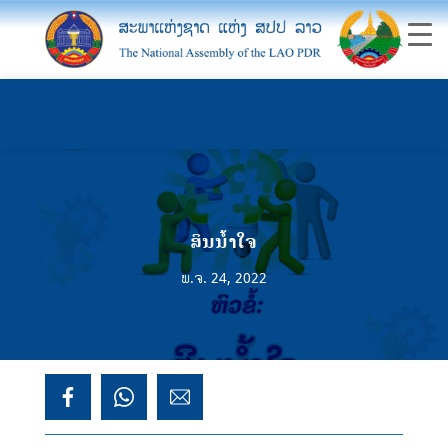
ສິນນໍ້າໃຈ
ພ.ຈ. 24, 2022