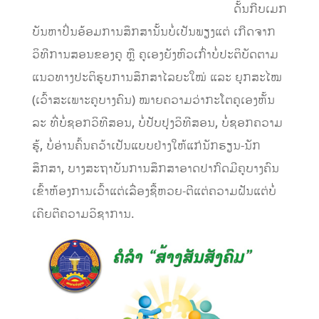
ດັ້ນກີບເມກ
ບັນຫາປິ່ນອ້ອມການສຶກສານັ້ນບໍ່ເປັນພຽງແຕ່ ເກີດຈາກ
ວິທີການສອນຂອງຄູ ຫຼື ຄູເອງຍັງຫົວເກົ່າບໍ່ປະຕິບັດຕາມ
ແນວທາງປະຕິຮູບການສຶກສາໄລຍະໃໝ່ ແລະ ຍຸກສະໄໝ
(ເວົ້າສະເພາະຄູບາງຄົນ) ໝາຍຄວາມວ່າກະໂຕຄູເອງຫັ້ນ
ລະ ທີ່ບໍ່ຊອກວິທີສອນ, ບໍ່ປັບປຸງວິທີສອນ, ບໍ່ຊອກຄວາມ
ຮູ້, ບໍ່ອ່ານຄົ້ນຄວ້າເປັນແບບຢ່າງໃຫ້ແກ່ນັກຮຽນ-ນັກ
ສຶກສາ, ບາງສະຖາບັນການສຶກສາອາດປາກົດມີຄູບາງຄົນ
ເຂົ້າຫ້ອງການເວົ້າແຕ່ເລື່ອງຊື້ຫວຍ-ຕີແຕ່ຄວາມຝັນແຕ່ບໍ່
ເຄີຍຕີຄວາມວິຊາການ.