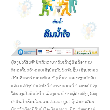
ຜູ້ຂຽນໄດ້ຮັບຟັງນັກສຶກສາບາງຄົນເລົ່າສູ່ຟັງເລື່ອງການ
ສຶກສາຄົ້ນຄວ້າ-ສອບເສັງປ້ອງກັນບົດຈົບຊັ້ນ ເຊິ່ງປະກອບ
ມີນັກສຶກສາຈໍານວນໜ້ອຍໜຶ່ງເວົ້າວ່າ ເວລາຂຽນບົດຈົບ
ແລ້ວ ແຕ່ຍັງບໍ່ກ້າເອົາໄປໃຫ້ອາຈານກວດໃຫ້ ເພາະບໍ່ມີເງິນ
ໃສ່ຊອງເປັນສິນນໍ້າໃຈ ເລື່ອງແບບນີ້ທ່ານຜູ້ອ່ານຟັງຫູໄວ້ຫູ
ຢ່າຟ້າວໃຈຮ້ອນໂວຍວາຍດ່ວນສະຫຼຸບ! ຖ້າວ່າອ່ານກວດ
ບົດແລ້ວຕ້ອງມີສິນນໍ້າໃຈ-ມີຊອງຂາວ, ມີກະຕ່າໝາກໄມ້