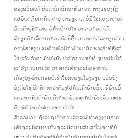
ຂອງຂວັນແທ້ ບັນດານັກສຶກສາທີ່ມາຈາກຕ່າງແຂວງຖົງ
ແປມີແຕ່ເງິນຄ່າກິນ-ຄ່າຢູ່-ຄ່າຮຽນ ແຕ່ບໍ່ມີໃສ່ຊອງຄ່າກວດ
ບົດເຂົາຮູ້ສຶກອາຍ ບໍ່ກ້າເອົາໄປໃຫ້ອາຈານກວດໃຫ້.
ຜູ້ຂຽນຍົກເລື່ອງຄ່າກວດບົດນີ້ຂຶ້ນມາອາດບໍ່ມີລະບຽບວິໄນ
ຂອງໂຮງຮຽນ ແຕ່ດ້ານພຶດຕິກໍາມັນປາກົດຈະແຈ້ງທີ່ຮູ້ແກ່
ໃຈ-ເຫັນຕໍາຕາ ມັນກໍເປັນປາກົດການຫຍໍ້ທໍ້ ຫຼາຍເຕີບໃຫ້
ແກ່ວົງການການສຶກສາ ອາດເອົາທຸລະກິດອາຫານ,
ເຄື່ອງນຸ່ງ-ຮ້ານກອບປີເຂົ້າໃນລະບຽບໂຮງຮຽນ ແລ້ວຍັງ
ບັງຄັບໃຫ້ນັກສຶກສາວ່າຕ້ອງໄປກິນເຂົ້າຮ້ານນັ້ນ, ຊື້ຮ້ານນີ້
ແຕ່ລາຄາສິນຄ້າຮ້ານດັ່ງກ່າວ ພັດແພງກວ່າຮ້ານອື່ນ ເພາະ
ຕ້ອງໄດ້ຈ່າຍຄ່າສໍາປະທານນໍານໍ!
ສັງລວມວ່າ: ຖ້າສະຖາບັນການສຶກສາມີທ່າອ່ຽງຜູກຂາດ
ເອົາທຸລະກິດກາຍເປັນທຸລະກິດການສຶກສາໃນທາງທີ່ບໍ່
ເໝາະສົມຖືກຕ້ອງຄືຊິບໍ່ຕ່າງກັບຮ້ານຂາຍຢາກັບໂຮງໝໍ…