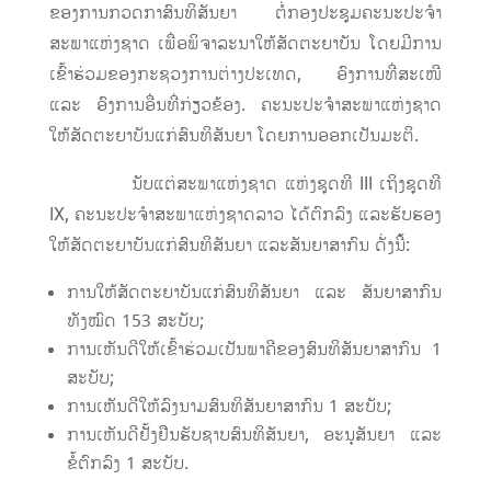
ຂອງການກວດກາສົນທິສັນຍາ ຕໍ່ກອງປະຊຸມຄະນະປະຈຳ
ສະພາແຫ່ງຊາດ ເພື່ອພິຈາລະນາໃຫ້ສັດຕະຍາບັນ ໂດຍມີການ
ເຂົ້າຮ່ວມຂອງກະຊວງການຕ່າງປະເທດ, ອົງການທີ່ສະເໜີ
ແລະ ອົງການອື່ນທີ່ກ່ຽວຂ້ອງ. ຄະນະປະຈຳສະພາແຫ່ງຊາດ
ໃຫ້ສັດຕະຍາບັນແກ່ສົນທິສັນຍາ ໂດຍການອອກເປັນມະຕິ.
ນັບແຕ່ສະພາແຫ່ງຊາດ ແຫ່ງຊຸດທີ III ເຖິງຊຸດທີ
IX, ຄະນະປະຈຳສະພາແຫ່ງຊາດລາວ ໄດ້ຕົກລົງ ແລະຮັບຮອງ
ໃຫ້ສັດຕະຍາບັນແກ່ສົນທິສັນຍາ ແລະສັນຍາສາກົນ ດັ່ງນີ້:
ການໃຫ້ສັດຕະຍາບັນແກ່ສົນທິສັນຍາ ແລະ ສັນຍາສາກົນ
ທັງໝົດ 153 ສະບັບ;
ການເຫັນດີໃຫ້ເຂົ້າຮ່ວມເປັນພາຄີຂອງສົນທິສັນຍາສາກົນ 1
ສະບັບ;
ການເຫັນດີໃຫ້ລົງນາມສົນທິສັນຍາສາກົນ 1 ສະບັບ;
ການເຫັນດີຢັ້ງຢືນຮັບຊາບສົນທິສັນຍາ, ອະນຸສັນຍາ ແລະ
ຂໍ້ຕົກລົງ 1 ສະບັບ.