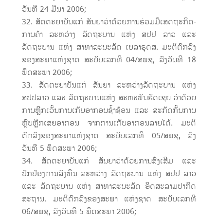
ວັນທີ 24 ມີນາ 2006;
ສັດຕະຍາບັນແກ່ ສັນຍາວ່າດ້ວຍການຮ່ວມມືເສດຖະກິດ-
ການຄ້າ ລະຫວ່າງ ລັດຖະບານ ແຫ່ງ ສປປ ລາວ ແລະ
ລັດຖະບານ ແຫ່ງ ສາທາລະນະລັດ ເບລາຣຸດສ. ມະຕິຕົກລົງ
ຂອງສະພາແຫ່ງຊາດ ສະບັບເລກທີ 04/ສພຊ, ລົງວັນທີ 18
ພຶດສະພາ 2006;
ສັດຕະຍາບັນແກ່ ສັນຍາ ລະຫວ່າງລັດຖະບານ ແຫ່ງ
ສປປລາວ ແລະ ລັດຖະບານແຫ່ງ ສະຫະພັນຣັດເຊຍ ວ່າດ້ວຍ
ການຫຼີກເວັ້ນການເກັບອາກອນຊ້ຳຊ້ອນ ແລະ ສະກັດກັ້ນການ
ຫຼົບຫຼີກເສຍອາກອນ ຈາກການເກັບອາກອນລາຍໄດ້. ມະຕິ
ຕົກລົງຂອງສະພາແຫ່ງຊາດ ສະບັບເລກທີ 05/ສພຊ, ລົງ
ວັນທີ 5 ພຶດສະພາ 2006;
ສັດຕະຍາບັນແກ່ ສັນຍາວ່າດ້ວຍການສົ່ງເສີມ ແລະ
ປົກປ້ອງການລົງທຶນ ລະຫວ່າງ ລັດຖະບານ ແຫ່ງ ສປປ ລາວ
ແລະ ລັດຖະບານ ແຫ່ງ ສາທາລະນະລັດ ອິດສະລາມປາກິດ
ສະຖານ. ມະຕິຕົກລົງຂອງສະພາ ແຫ່ງຊາດ ສະບັບເລກທີ
06/ສພຊ, ລົງວັນທີ 5 ພຶດສະພາ 2006;