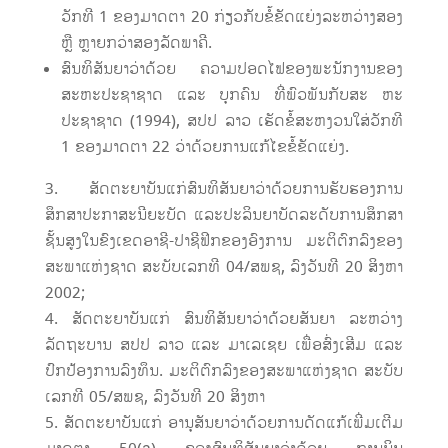
ວັກທີ 1 ຂອງມາດຕາ 20 ກ່ຽວກັບຂໍ້ຂັດແຍ່ງລະຫວ່າງສອງ
ຫຼື ຫຼາຍກວ່າສອງລັດພາຄີ.
ສົນທິສັນຍາວ່າດ້ວຍ ຄວາມປອດໄຟຂອງພະນັກງານຂອງ
ສະຫະປະຊາຊາດ ແລະ ບຸກຄົນ ທີ່ພົວພັນກັບສະ ຫະ
ປະຊາຊາດ (1994), ສປປ ລາວ ເຮັດຂໍ້ສະຫງວນໃສ່ວັກທີ
1 ຂອງມາດຕາ 22 ວ່າດ້ວຍການແກ້ໄຂຂໍ້ຂັດແຍ່ງ.
ສັດຕະຍາບັນແກ່ສົນທິສັນຍາວ່າດ້ວຍການຮັບຮອງການ
ສຶກສາປະກາສະນີຍະບັດ ແລະປະລິນຍາບັດລະດັບການສຶກສາ
ຊັ້ນສູງໃນຂົງເຂດອາຊີ-ປາຊີຟິກຂອງອົງການ ມະຕິຕົກລົງຂອງ
ສະພາແຫ່ງຊາດ ສະບັບເລກທີ 04/ສພຊ, ລົງວັນທີ 20 ສິງຫາ
2002;
ສັດຕະຍາບັນແກ່ ສົນທິສັນຍາວ່າດ້ວຍສັນຍາ ລະຫວ່າງ
ລັດຖະບານ ສປປ ລາວ ແລະ ມາເລເຊຍ ເພື່ອສົ່ງເສີມ ແລະ
ປົກປ້ອງການລົງທຶນ. ມະຕິຕົກລົງຂອງສະພາແຫ່ງຊາດ ສະບັບ
ເລກທີ 05/ສພຊ, ລົງວັນທີ 20 ສິງຫາ
ສັດຕະຍາບັນແກ່ ອານຸສັນຍາວ່າດ້ວຍການດັດແກ້ເພີ່ມເຕີມ