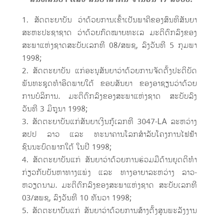
ສັດຕະຍາບັນ ວ່າດ້ວຍການເຂົ້າເປັນພາຄີຂອງສົນທິສັນຍາ
ສະຫະປະຊາຊາດ ວ່າດ້ວຍກົດໝາຍທະເລ ມະຕິຕົກລົງຂອງ
ສະພາແຫ່ງຊາດສະບັບເລກທີ 08/ສພຊ, ລົງວັນທີ 5 ກຸມພາ
1998;
ສັດຕະຍາບັນ ແກ່ອະນຸສັນຍາວ່າດ້ວຍການຈັດຕັ້ງປະຕິບັດ
ພັນທະຊຸດທຳອິດພາຍໃຕ້ ຂອບສັນຍາ ຂອງອາຊຽນວ່າດ້ວຍ
ການບໍລິການ. ມະຕິຕົກລົງຂອງສະພາແຫ່ງຊາດ ສະບັບລົງ
ວັນທີ 3 ມິຖຸນາ 1998;
ສັດຕະຍາບັນແກ່ສັນຍາເງິນກູ້ເລກທີ 3047-LA ລະຫວ່າງ
ສປປ ລາວ ແລະ ທະນາຄານໂລກສຳລັບໂຄງການໄຟຟ້າ
ຊົນນະບົດພາກໃຕ້ ໃນປີ 1998;
ສັດຕະຍາບັນແກ່ ສັນຍາວ່າດ້ວຍການຮ່ວມມືດ້ານຍຸດຕິທຳ
ກ່ຽວກັບບັນຫາທາງແພ່ງ ແລະ ທາງອາຍາລະຫວ່າງ ລາວ-
ຫວຽດນາມ. ມະຕິຕົກລົງຂອງສະພາແຫ່ງຊາດ ສະບັບເລກທີ
03/ສພຊ, ລົງວັນທີ 10 ທັນວາ 1998;
ສັດຕະຍາບັນແກ່ ສັນຍາວ່າດ້ວຍການສ້າງຕັ້ງສູນພະລັງງານ