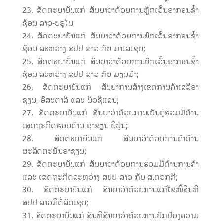
ສັດຕະຍາບັນແກ່ ສັນຍາວ່າດ້ວຍການຫຼີກເວັ້ນອາກອນຊ້ຳ
ຊ້ອນ ລາວ-ບຣູໄນ;
ສັດຕະຍາບັນແກ່ ສັນຍາວ່າດ້ວຍການຍົກເວັ້ນອາກອນຊ້ຳ
ຊ້ອນ ລະຫວ່າງ ສປປ ລາວ ກັບ ມາເລເຊຍ;
ສັດຕະຍາບັນແກ່ ສັນຍາວ່າດ້ວຍການຍົກເວັ້ນອາກອນຊ້ຳ
ຊ້ອນ ລະຫວ່າງ ສປປ ລາວ ກັບ ມຽນມ້າ;
ສັດຕະຍາບັນແກ່ ສັນຍາການສ້າງເຂດການຄ້າເສລີອາ
ຊຽນ, ອົສະຕາລີ ແລະ ນິວຊີແລນ;
ສັດຕະຍາບັນແກ່ ສັນຍາວ່າດ້ວຍການເປັນຄູ່ຮ່ວມມືດ້ານ
ເສດຖະກິດຮອບດ້ານ ອາຊຽນ-ຍີ່ປຸ່ນ;
ສັດຕະຍາບັນແກ່ ສັນຍາວ່າດ້ວຍການຄ້າດ້ານ
ຜະລິດຕະພັນອາຊຽນ;
ສັດຕະຍາບັນແກ່ ສັນຍາວ່າດ້ວຍການຮ່ວມມືດ້ານການຄ້າ
ແລະ ເສດຖະກິດລະຫວ່າງ ສປປ ລາວ ກັບ ສ.ຕວກກີ;
ສັດຕະຍາບັນແກ່ ສັນຍາວ່າດ້ວຍການແກ້ໄຂໜີ້ສິນທີ່
ສປປ ລາວມີຕໍ່ລັດເຊຍ;
ສັດຕະຍາບັນແກ່ ສົນທິສັນຍາວ່າດ້ວຍການປົກປ້ອງຄວາມ