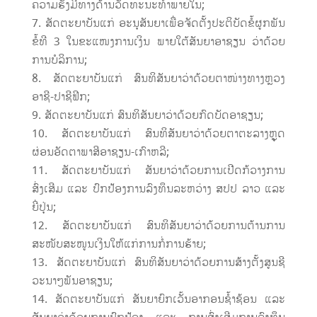
ຄວາມຮັ່ງມີທາງດ້ານວັດທະນະທຳພາຍໃນ;
ສັດຕະຍາບັນແກ່ ອະນຸສັນຍາເພື່ອຈັດຕັ້ງປະຕິບັດຂໍ້ຜູກພັນ
ຂໍ້ທີ 3 ໃນຂະແໜງການເງິນ ພາຍໃຕ້ສັນຍາອາຊຽນ ວ່າດ້ວຍ
ການບໍລິການ;
ສັດຕະຍາບັນແກ່ ສົນທິສັນຍາວ່າດ້ວຍຕາໜ່າງທາງຫຼວງ
ອາຊີ-ປາຊີຟິກ;
ສັດຕະຍາບັນແກ່ ສົນທິສັນຍາວ່າດ້ວຍກົດບັດອາຊຽນ;
ສັດຕະຍາບັນແກ່ ສົນທິສັນຍາວ່າດ້ວຍຕາຕະລາງຫຼຸດ
ຜ່ອນອັດຕາພາສີອາຊຽນ-ເກົາຫລີ;
ສັດຕະຍາບັນແກ່ ສັນຍາວ່າດ້ວຍການເປີດກ້ວາງການ
ສົ່ງເສີມ ແລະ ປົກປ້ອງການລົງທຶນລະຫວ່າງ ສປປ ລາວ ແລະ
ຍີ່ປຸ່ນ;
ສັດຕະຍາບັນແກ່ ສົນທິສັນຍາວ່າດ້ວຍການຕ້ານການ
ສະໜັບສະໜູນເງິນໃຫ້ແກ່ການກໍ່ການຮ້າຍ;
ສັດຕະຍາບັນແກ່ ສົນທິສັນຍາວ່າດ້ວຍການສ້າງຕັ້ງສູນຊີ
ວະນາໆພັນອາຊຽນ;
ສັດຕະຍາບັນແກ່ ສັນຍາຍົກເວັ້ນອາກອນຊ້ຳຊ້ອນ ແລະ