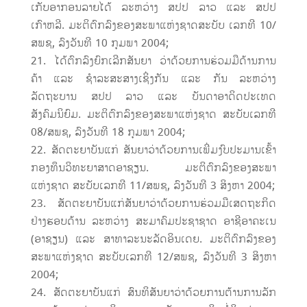
ເກັບອາກອນລາຍໄດ້ ລະຫວ່າງ ສປປ ລາວ ແລະ ສປປ
ເກົາຫລີ. ມະຕິຕົກລົງຂອງສະພາແຫ່ງຊາດສະບັບ ເລກທີ 10/
ສພຊ, ລົງວັນທີ 10 ກຸມພາ 2004;
ໄດ້ຕົກລົງຍົກເລີກສັນຍາ ວ່າດ້ວຍການຮ່ວມມືດ້ານການ
ຄ້າ ແລະ ຊຳລະສະສາງເຊິ່ງກັນ ແລະ ກັນ ລະຫວ່າງ
ລັດຖະບານ ສປປ ລາວ ແລະ ບັນດາອາດິດປະເທດ
ສັງຄົມນິຍົມ. ມະຕິຕົກລົງຂອງສະພາແຫ່ງຊາດ ສະບັບເລກທີ
08/ສພຊ, ລົງວັນທີ 18 ກຸມພາ 2004;
ສັດຕະຍາບັນແກ່ ສັນຍາວ່າດ້ວຍການເພີ່ມງົບປະມານເຂົ້າ
ກອງທຶນວິທະຍາສາດອາຊຽນ. ມະຕິຕົກລົງຂອງສະພາ
ແຫ່ງຊາດ ສະບັບເລກທີ 11/ສພຊ, ລົງວັນທີ 3 ສິງຫາ 2004;
ສັດຕະຍາບັນແກ່ສັນຍາວ່າດ້ວຍການຮ່ວມມືເສດຖະກິດ
ຢ່າງຮອບດ້ານ ລະຫວ່າງ ສະມາຄົມປະຊາຊາດ ອາຊີອາຄະເນ
(ອາຊຽນ) ແລະ ສາທາລະນະລັດອິນເດຍ. ມະຕິຕົກລົງຂອງ
ສະພາແຫ່ງຊາດ ສະບັບເລກທີ 12/ສພຊ, ລົງວັນທີ 3 ສິງຫາ
2004;
ສັດຕະຍາບັນແກ່ ສົນທິສັນຍາວ່າດ້ວຍການຕ້ານການລັກ