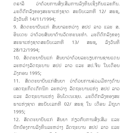
ຕຣາລີ ວ່າດ້ວຍການສົ່ງເສີມການລົງທຶນເຊິ່ງກັນແລະກັນ.
ມະຕິຕົກລົງຂອງສະພາແຫ່ງຊາດ ສະບັບເລກທີ 12/ ສພຊ,
ລົງວັນທີ 14/11/1994;
ສັດຕະຍາບັນແກ່ ສັນຍາລະຫວ່າງ ສປປ ລາວ ແລະ ສ.
ອິນເດຍ ວ່າດ້ວຍສັນຍາດ້ານວັດທະນະທຳ. ມະຕິຕົກລົງຂອງ
ສະພາແຫ່ງຊາດສະບັບເລກທີ 13/ ສພຊ, ລົງວັນທີ
28/12/1994;
ສັດຕະຍາບັນແກ່ ສັນຍາວ່າດ້ວຍລະບຽບການຊາຍແດນ
ລະຫວ່າງລັດຖະບານ ສປປ ລາວ ແລະ ສປ.ຈີນ ໃນເດືອນ
ມັງກອນ 1995;
ສັດຕະຍາບັນແກ່ສັນຍາ ວ່າດ້ວຍການຮ່ວມມືທາງດ້ານ
ເສດຖະກິດເຕັກນິກ ລະຫວ່າງ ລັດຖະບານແຫ່ງ ສປປ ລາວ
ແລະ ລັດຖະບານແຫ່ງ ອິນໂດເນເຊຍ. ມະຕິຕົກລົງຂອງສະ
ພາແຫ່ງຊາດ ສະບັບເລກທີ 02/ ສພຊ ໃນ ເດືອນ ມິຖຸນາ
1995;
ສັດຕະຍາບັນແກ່ ສັນຍາ ກ່ຽວກັບການສົ່ງເສີມ ແລະ
ປົກປ້ອງການລົງທຶນລະຫວ່າງ ລັດຖະບານ ສປປ ລາວ ແລະ