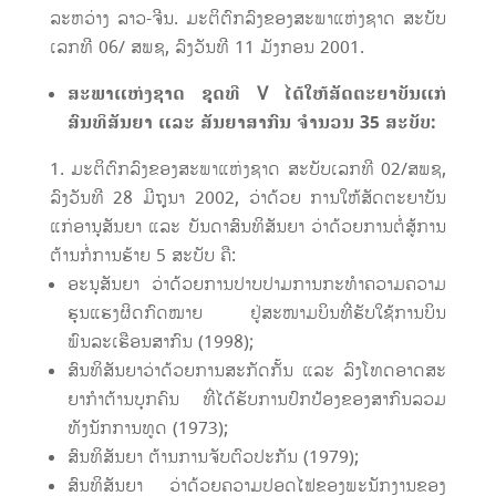
ລະຫວ່າງ ລາວ-ຈີນ. ມະຕິຕົກລົງຂອງສະພາແຫ່ງຊາດ ສະບັບ
ເລກທີ 06/ ສພຊ, ລົງວັນທີ 11 ມັງກອນ 2001.
ສະພາແຫ່ງຊາດ ຊຸດທີ
V
ໄດ້ໃຫ້ສັດຕະຍາບັນແກ່
ສົນທິສັນຍາ
ແລະ
ສັນຍາສາກົນ ຈໍານວນ
3
5
ສະບັບ
:
ມະຕິຕົກລົງຂອງສະພາແຫ່ງຊາດ ສະບັບເລກທີ 02/ສພຊ,
ລົງວັນທີ 28 ມີຖຸນາ 2002, ວ່າດ້ວຍ ການໃຫ້ສັດຕະຍາບັນ
ແກ່ອານຸສັນຍາ ແລະ ບັນດາສົນທິສັນຍາ ວ່າດ້ວຍການຕໍ່ສູ້ການ
ຕ້ານກໍ່ການຮ້າຍ 5 ສະບັບ ຄື:
ອະນຸສັນຍາ ວ່າດ້ວຍການປາບປາມການກະທຳຄວາມຄວາມ
ຮຸນແຮງຜິດກົດໝາຍ ຢູ່ສະໜາມບິນທີ່ຮັບໃຊ້ການບິນ
ພົນລະເຮືອນສາກົນ (1998);
ສົນທິສັນຍາວ່າດ້ວຍການສະກັດກັ້ນ ແລະ ລົງໂທດອາດສະ
ຍາກຳຕ້ານບຸກຄົນ ທີ່ໄດ້ຮັບການປົກປ້ອງຂອງສາກົນລວມ
ທັງນັກການທູດ (1973);
ສົນທິສັນຍາ ຕ້ານການຈັບຕົວປະກັນ (1979);
ສົນທິສັນຍາ ວ່າດ້ວຍຄວາມປອດໄຟຂອງພະນັກງານຂອງ