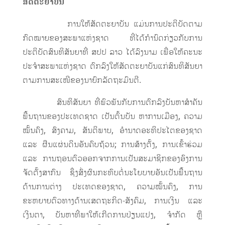
ສັດຕະຍາບັນ
ການໃຫ້ສັດຕະຍາບັນ ແມ່ນການປະຕິບັດຕາມ
ກົດໝາຍຂອງສະພາແຫ່ງຊາດ ທີ່ໄດ້ກຳນົດກ່ຽວກັບການ
ປະຕິບັດສົນທິສັນຍາທີ່ ສປປ ລາວ ໄດ້ລົງນາມ ເພື່ອໃຫ້ຄະນະ
ປະຈຳສະພາແຫ່ງຊາດ ຕົກລົງໃຫ້ສັດຕະຍາບັນແກ່ສົນທິສັນຍາ
ຕາມການສະເໜີຂອງນາຍົກລັດຖະມົນຕີ.
ສົນທິສັນຍາ ທີ່ພົວພັນກັບການຕົກລົງບັນຫາສຳຄັນ
ພື້ນຖານຂອງປະເທດຊາດ ເປັນຕົ້ນບັນ ຫາການເມືອງ, ຄວາມ
ໝັ້ນຄົງ, ສົງຄາມ, ສັນຕິພາບ, ອຳນາດອະທິປະໄຕຂອງຊາດ
ແລະ ຜືນແຜ່ນດິນອັນຄົບຖ້ວນ; ການສ້າງຕັ້ງ, ການເຂົ້າຮ່ວມ
ແລະ ການຖອນຕົວອອກຈາກການເປັນສະມາຊິກຂອງອົງການ
ຈັດຕັ້ງສາກົນ ຊຶ່ງສົ່ງຜົນກະທົບຕໍ່ນະໂຍບາຍອັນເປັນພື້ນຖານ
ດ້ານການຕ່າງ ປະເທດຂອງຊາດ, ຄວາມໝັ້ນຄົງ, ການ
ຂະຫຍາຍຕົວທາງດ້ານເສດຖະກິດ-ສັງຄົມ, ການເງິນ ແລະ
ເງິນຕາ, ບັນຫາທີ່ພາໃຫ້ເກີດການປ່ຽນແປງ, ຈຳກັດ ຫຼື