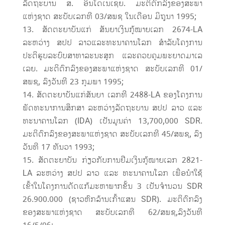
ລັດຖະບານ ສ. ອິນໂດເນເຊຍ. ມະຕິຕົກລົງຂອງສະພາ
ແຫ່ງຊາດ ສະບັບເລກທີ 03/ສພຊ ໃນເດືອນ ມິຖຸນາ 1995;
ສັດຕະຍາບັນແກ່ ສັນຍາເງິນກູ້ໝາຍເລກ 2674-LA
ລະຫວ່າງ ສປປ ລາວແລະທະນາຄານໂລກ ສຳລັບໂຄງການ
ປະຕິຮູບລະບົບສາທາລະນະສຸກ ແລະຄວບຄຸມພະຍາດມາເລ
ເລຍ. ມະຕິຕົກລົງຂອງສະພາແຫ່ງຊາດ ສະບັບເລກທີ 01/
ສພຊ, ລົງວັນທີ 23 ກຸມພາ 1995;
ສັດຕະຍາບັນແກ່ສັນຍາ ເລກທີ 2488-LA ຂອງໂຄງການ
ພັດທະນາການສຶກສາ ລະຫວ່າງລັດຖະບານ ສປປ ລາວ ແລະ
ທະນາຄານໂລກ (IDA) ເປັນມູນຄ່າ 13,700,000 SDR.
ມະຕິຕົກລົງຂອງສະພາແຫ່ງຊາດ ສະບັບເລກທີ 45/ສພຊ, ລົງ
ວັນທີ 17 ທັນວາ 1993;
ສັດຕະຍາບັນ ກ່ຽວກັບການຢືມເງິນກູ້ໝາຍເລກ 2821-
LA ລະຫວ່າງ ສປປ ລາວ ແລະ ທະນາຄານໂລກ ເພື່ອນຳໃຊ້
ເຂົ້າໃນໂຄງການດັດແກ້ມະຫາພາກຂັ້ນ 3 ເປັນຈຳນວນ SDR
26.900.000 (ຊາວຫົກລ້ານເກົ້າແສນ SDR). ມະຕິຕົກລົງ
ຂອງສະພາແຫ່ງຊາດ ສະບັບເລກທີ 62/ສພຊ,ລົງວັນທີ