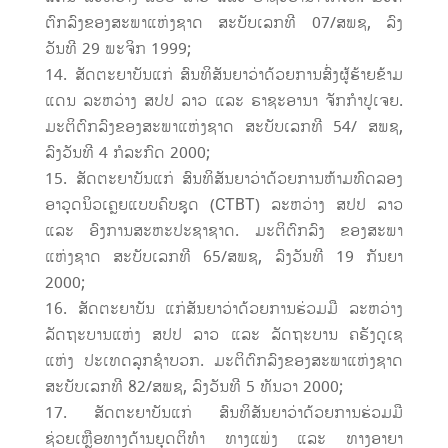
ຕົກລົງຂອງສະພາແຫ່ງຊາດ ສະບັບເລກທີ 07/ສພຊ, ລົງ
ວັນທີ 29 ພະຈິກ 1999;
ສັດຕະຍາບັນແກ່ ສົນທິສັນຍາວ່າດ້ວຍການສົ່ງຜູ້ຮ້າຍຂ້າມ
ແດນ ລະຫວ່າງ ສປປ ລາວ ແລະ ຣາຊະອານາ ຈັກກຳປູເຈຍ.
ມະຕິຕົກລົງຂອງສະພາແຫ່ງຊາດ ສະບັບເລກທີ 54/ ສພຊ,
ລົງວັນທີ 4 ກໍລະກົດ 2000;
ສັດຕະຍາບັນແກ່ ສົນທິສັນຍາວ່າດ້ວຍການຫ້າມທົດລອງ
ອາວຸດນິວເຄຼຍແບບຄົບຊຸດ (CTBT) ລະຫວ່າງ ສປປ ລາວ
ແລະ ອົງການສະຫະປະຊາຊາດ. ມະຕິຕົກລົງ ຂອງສະພາ
ແຫ່ງຊາດ ສະບັບເລກທີ 65/ສພຊ, ລົງວັນທີ 19 ກັນຍາ
2000;
ສັດຕະຍາບັນ ແກ່ສັນຍາວ່າດ້ວຍການຮ່ວມມື ລະຫວ່າງ
ລັດຖະບານແຫ່ງ ສປປ ລາວ ແລະ ລັດຖະບານ ຄຣັງດູເຊ
ແຫ່ງ ປະເທດລຸກຊຳບວກ. ມະຕິຕົກລົງຂອງສະພາແຫ່ງຊາດ
ສະບັບເລກທີ 82/ສພຊ, ລົງວັນທີ 5 ທັນວາ 2000;
ສັດຕະຍາບັນແກ່ ສົນທິສັນຍາວ່າດ້ວຍການຮ່ວມມື
ຊ່ວຍເຫຼືອທາງດ້ານຍຸດຕິທຳ ທາງແພ່ງ ແລະ ທາງອາຍາ