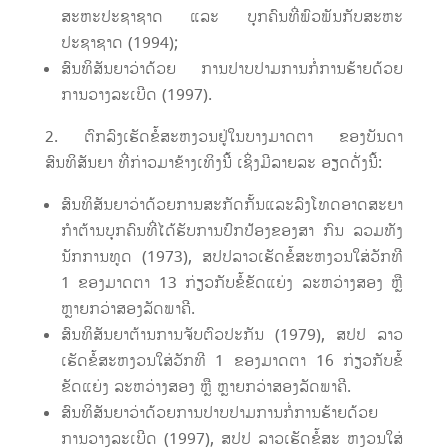
ສະຫະປະຊາຊາດ ແລະ ບຸກຄົນທີ່ພົວພັນກັບສະຫະ
ປະຊາຊາດ (1994);
ສົນທິສັນຍາວ່າດ້ວຍ ການປາບປາມການກໍ່ການຮ້າຍດ້ວຍ
ການວາງລະເບີດ (1997).
ຕົກລົງເຮັດຂໍ້ສະຫງວນຢູ່ໃນບາງມາດຕາ ຂອງບັນດາ
ສົນທິສັນຍາ ທີ່ກ່າວມາຂ້າງເທິງນີ້ ເຊິ່ງມີລາຍລະ ອຽດດັ່ງນີ້:
ສົນທິສັນຍາວ່າດ້ວຍການສະກັດກັ້ນແລະລົງໂທດອາດສະຍາ
ກຳຕ້ານບຸກຄົນທີ່ໄດ້ຮັບການປົກປ້ອງຂອງສາ ກົນ ລວມທັງ
ນັກການທູດ (1973), ສປປລາວເຮັດຂໍ້ສະຫງວນໃສ່ວັກທີ
1 ຂອງມາດຕາ 13 ກ່ຽວກັບຂໍ້ຂັດແຍ່ງ ລະຫວ່າງສອງ ຫຼື
ຫຼາຍກວ່າສອງລັດພາຄີ.
ສົນທິສັນຍາຕ້ານການຈັບຕົວປະກັນ (1979), ສປປ ລາວ
ເຮັດຂໍ້ສະຫງວນໃສ່ວັກທີ 1 ຂອງມາດຕາ 16 ກ່ຽວກັບຂໍ້
ຂັດແຍ່ງ ລະຫວ່າງສອງ ຫຼື ຫຼາຍກວ່າສອງລັດພາຄີ.
ສົນທິສັນຍາວ່າດ້ວຍການປາບປາມການກໍ່ການຮ້າຍດ້ວຍ
ການວາງລະເບີດ (1997), ສປປ ລາວເຮັດຂໍ້ສະ ຫງວນໃສ່