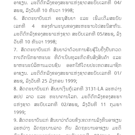
ອາຊຽນ. ມະຕິຕົກລົງຂອງສະພາແຫ່ງຊາດສະບັບເລກທີ 04/
ສພຊ, ລົງວັນທີ 10 ທັນວາ 1998;
ສັດຕະຍາບັນແກ່ ອະນຸສັນຍາ ແລະ ເພີ່ມເຕີມສະບັບ
ເລກທີ 4 ຂອງທຳມະນູນຂອງສະຫະພາບໄປສະນີສາກົນ.
ມະຕິຕົກລົງຂອງສະພາແຫ່ງຊາດ ສະບັບເລກທີ 05/ສພຊ, ລົງ
ວັນທີ 10 ທັນວາ 1998;
ສັດຕະຍາບັນແກ່ ສັນຍາວ່າດ້ວຍການຮັບຮູ້ໃບຢັ້ງຢືນກວດ
ກາເຕັກນິກພາຫະນະ ທີ່ດຳເນີນທຸລະກິດຂົນສົ່ງສິນຄ້າ ແລະ
ພາຫະນະບໍລິຫານມວນຊົນ ອອກໃຫ້ໂດຍປະເທດສະມາຊິກ
ອາຊຽນ. ມະຕິຕົກລົງຂອງສະພາແຫ່ງຊາດສະບັບເລກທີ 01/
ສພຊ, ລົງວັນທີ 25 ມັງກອນ 1999;
ສັດຕະຍາບັນແກ່ ສັນຍາເງິນກູ້ເລກທີ 3131-LA ລະຫວ່າງ
ສປປ ລາວ ແລະ ທະນາຄານໂລກ. ມະຕິຕົກລົງຂອງສະພາ
ແຫ່ງຊາດ ສະບັບເລກທີ 02/ສພຊ, ລົງວັນທີ 11 ກຸມພາ
1999;
ສັດຕະຍາບັນແກ່ ສັນຍາວ່າດ້ວຍຂົງເຂດການລົງທຶນອາຊຽນ
ລະຫວ່າງ ລັດຖະບານລາວ ກັບ ລັດຖະບານອາຊຽນ ມະຕິ