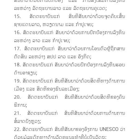
ສັນຍາວ່າດ້ວຍການປົກປ້ອງ ແລະ ການສົ່ງເສີມການລົງທຶນ
ລະຫວ່າງ ລັດຖະບານລາວ ແລະ ລັດຖະບານຄູເວດ;
ສັດຕະຍາບັນແກ່ ສົນທິສັນຍາວ່າດ້ວຍຈຸດຄົບເສັ້ນ
ຊາຍແດນລາວ, ຫວຽດນາມ ແລະ ກຳປູເຈຍ;
ສັດຕະຍາບັນແກ່ ສັນຍາວ່າດ້ວຍການປົກປ້ອງການລົງທຶນ
ລະຫວ່າງ ລາວ ແລະ ກຳປູເຈຍ;
ສັດຕະຍາບັນແກ່ ສັນຍາວ່າດ້ວຍການໂອນຕົວຜູ້ຖືກສານ
ຕັດສິນ ລະຫວ່າງ ສປປ ລາວ ແລະ ອັງກິດ;
ສັດຕະຍາບັນແກ່ ສັນຍາວ່າດ້ວຍປົກປ້ອງການລົງທຶນຮອບ
ດ້ານອາຊຽນ;
ສັດຕະຍາບັນແກ່ ສົນທິສັນຍາວ່າດ້ວຍສິດທິທາງດ້ານການ
ເມືອງ ແລະ ສິດທິຂອງພົນລະເມືອງ;
ສັດຕະຍາບັນແກ່ ສົນທິສັນຍາວ່າດ້ວຍສິດທິຂອງຄົນ
ພິການ;
ສັດຕະຍາບັນແກ່ ສົນທິສັນຍາວ່າດ້ວຍການຕ້ານການ
ສໍ້ລາດບັງຫຼວງ;
ສັດຕະຍາບັນແກ່ ສົນທິສັນຍາຂອງອົງການ UNESCO ວ່າ
ດ້ວຍມໍລະດົກທາງດ້ານວັດທະນະທຳທີ່ບໍ່ເປັນວັດຖຸ;