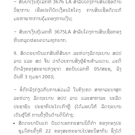
– ສັນຍາເງິນກູ້ເລກທີ່ 3676 LA ສຳລັບໂຄງການສິນເຊື່ອດ້ານ
ວິຊາການ ເພື່ອປະຕິບັດເງື່ອນໄຂໂຄງ ການສິນເຊື່ອດັດແກ້
ມະຫາພາກການຄຸ້ມຄອງການເງິນ;
– ສັນຍາເງິນກູ້ເລກທີ່ 3675LA ສຳລັບໂຄງການສິນເຊື່ອກອງ
ທຶນຫລຸດຜ່ອນຄວາມທຸກຍາກ.
ສັດຕະຍາບັນແກ່ສົນທິສັນຍາ ລະຫ່ວາງລັດຖະບານ ສປປ
ລາວ ແລະ ສປ ຈີນ ວ່າດ້ວຍການສົ່ງຜູ້ຮ້າຍຂ້າມແດນ. ມະຕິ
ຕົກລົງຂອງສະພາແຫ່ງຊາດ ສະບັບເລກທີ 05/ສພຊ, ລົງ
ວັນທີ 3 ກຸມພາ 2003;
– ຂໍ້ຕົກລົງກ່ຽວກັບການຮ່ວມມື ໃນຂົງເຂດ ສາທາລະນາສຸກ
ລະຫ່ວາງ ລັດຖະບານ ສປປ ລາວ ແລະສາທາລະ ນະລັດ
ປະຊາຊົນ ປະຊາທິປະໄຕເກົາຫຼີ (ໄດ້ມອບໃຫ້ ລັດຖະບານ
ເປັນຜູ້ໃຫ້ ການຢັ້ງຢືນດ້ານຕິນິກຳ);
ສັດຕະຍາບັນແກ່ ບັນດາເອກກະສານນິຕິກຳ ຂອງກອງປະ
ຊຸມໃຫ່ຍຄັ້ງທີ 22 ຂອງສະຫະພາບໄປສະນີສາກົນ ຊຶ່ງໄດ້