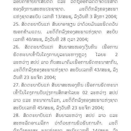
ລອບຄ້າຂາຍຢາເສບຕິດ ແລະ ວັດຖຸອອກລິດຕໍ່ຈິດປະສາດ
ຂອງອົງການສະຫະປະຊາຊາດ. ມະຕິຕົກລົງຂອງສະພາ
ແຫ່ງຊາດສະບັບ ເລກທີ 13/ສພຊ, ລົງວັນທີ 3 ສິງຫາ 2004;
ສັດຕະຍາບັນແກ່ ສັນຍາອາຊຽນ ວ່າດ້ວຍມົນລະພິດຄວັນ
ໝອກຂ້າມແດນ. ມະຕິຕົກລົງຂອງສະພາແຫ່ງຊາດ ສະບັບ
ເລກທີ 40/ສພຊ, ລົງວັນທີ 28 ຕຸລາ 2004;
ສັດຕະຍາບັນແກ່ ສັນຍາສະໜອງເງີນທຶນ ເພື່ອການ
ພັດທະນາເຂົ້າໃນໂຄງການບູລະນະທາງຫຼວງ ໄລຍະ 2
ລະຫວ່າງ ສປປ ລາວ ກັບສະມາຄົມເພື່ອການພັດທະນາສາກົນ,
ມະຕິຕົກລົງຂອງສະພາແຫ່ງຊາດ ສະບັບເລກທີ 43/ສພຊ, ລົງ
ວັນທີ 23 ພະຈິກ 2004;
ສັດຕະຍາບັນແກ່ ສັນຍາສະໜອງທຶນ ເພື່ອການພັດທະນາ
ເຂົ້າໃນໂຄງການປັບປຸງການສຶກສາໄລຍະ 02 ລະຫວ່າງ ສປປ
ລາວ ແລະ ທະນາຄານໂລກ, ມະຕິຕົກລົງຂອງສະພາແຫ່ງຊາດ
ສະບັບເລກທີ 45/ສພຊ, ລົງວັນທີ 23 ພະຈິກ 2004;
ສັດຕະຍາບັນແກ່ ສັນຍາລະຫວ່າງ ສປປ ລາວ ແລະ
ສະຫະລັດອາເມລິກາ ວ່າດ້ວຍການພົວພັນການຄ້າ. ມະຕິ
ຕົກລົງຂອງສະ ພາແຫ່ງຊາດ ສະບັບເລກທີ 14/ສພຊ, ລົງ