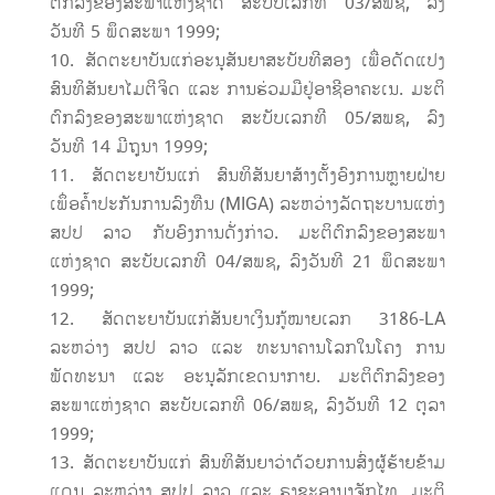
ຕົກລົງຂອງສະພາແຫ່ງຊາດ ສະບັບເລກທີ 03/ສພຊ, ລົງ
ວັນທີ 5 ພຶດສະພາ 1999;
ສັດຕະຍາບັນແກ່ອະນຸສັນຍາສະບັບທີສອງ ເພື່ອດັດແປງ
ສົນທິສັນຍາໄມຕີຈິດ ແລະ ການຮ່ວມມືຢູ່ອາຊີອາຄະເນ. ມະຕິ
ຕົກລົງຂອງສະພາແຫ່ງຊາດ ສະບັບເລກທີ 05/ສພຊ, ລົງ
ວັນທີ 14 ມີຖຸນາ 1999;
ສັດຕະຍາບັນແກ່ ສົນທິສັນຍາສ້າງຕັ້ງອົງການຫຼາຍຝ່າຍ
ເພຶ່ອຄ້ຳປະກັນການລົງທືນ (MIGA) ລະຫວ່າງລັດຖະບານແຫ່ງ
ສປປ ລາວ ກັບອົງການດັ່ງກ່າວ. ມະຕິຕົກລົງຂອງສະພາ
ແຫ່ງຊາດ ສະບັບເລກທີ 04/ສພຊ, ລົງວັນທີ 21 ພຶດສະພາ
1999;
ສັດຕະຍາບັນແກ່ສັນຍາເງິນກູ້ໝາຍເລກ 3186-LA
ລະຫວ່າງ ສປປ ລາວ ແລະ ທະນາຄານໂລກໃນໂຄງ ການ
ພັດທະນາ ແລະ ອະນຸລັກເຂດນາກາຍ. ມະຕິຕົກລົງຂອງ
ສະພາແຫ່ງຊາດ ສະບັບເລກທີ 06/ສພຊ, ລົງວັນທີ 12 ຕຸລາ
1999;
ສັດຕະຍາບັນແກ່ ສົນທິສັນຍາວ່າດ້ວຍການສົ່ງຜູ້ຮ້າຍຂ້າມ
ແດນ ລະຫວ່າງ ສປປ ລາວ ແລະ ຣາຊະອານາຈັກໄທ. ມະຕິ