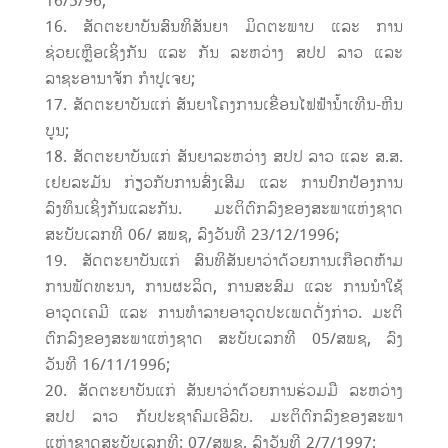
16/5/96;
ສັດຕະຍາບັນສົນທິສັນຍາ ມິດຕະພາບ ແລະ ການ
ຊ່ວຍເຫຼືອເຊິ່ງກັນ ແລະ ກັນ ລະຫວ່າງ ສປປ ລາວ ແລະ
ລາຊະອານາຈັກ ກຳປູເຈຍ;
ສັດຕະຍາບັນແກ່ ສັນຍາໂຄງການເຂື່ອນໄຟຟ້ານ້ຳເທີນ-ຫີນ
ບູນ;
ສັດຕະຍາບັນແກ່ ສັນຍາລະຫວ່າງ ສປປ ລາວ ແລະ ສ.ສ.
ເຢຍລະມັນ ກ່ຽວກັບການສົ່ງເສີມ ແລະ ການປົກປ້ອງການ
ລົງທຶນເຊິ່ງກັນແລະກັນ. ມະຕິຕົກລົງຂອງສະພາແຫ່ງຊາດ
ສະບັບເລກທີ 06/ ສພຊ, ລົງວັນທີ 23/12/1996;
ສັດຕະຍາບັນແກ່ ສົນທິສັນຍາວ່າດ້ວຍການເກືອດຫ້າມ
ການພັດທະນາ, ການຜະລິດ, ການສະສົມ ແລະ ການນຳໃຊ້
ອາວຸດເຄມີ ແລະ ການທຳລາຍອາວຸດປະເພດດັ່ງກ່າວ. ມະຕິ
ຕົກລົງຂອງສະພາແຫ່ງຊາດ ສະບັບເລກທີ 05/ສພຊ, ລົງ
ວັນທີ 16/11/1996;
ສັດຕະຍາບັນແກ່ ສັນຍາວ່າດ້ວຍການຮ່ວມມື ລະຫວ່າງ
ສປປ ລາວ ກັບປະຊາຄົມເອີລົບ. ມະຕິຕົກລົງຂອງສະພາ
ແຫ່ງຊາດສະບັບເລກທີ: 07/ສພຊ, ລົງວັນທີ 2/7/1997;