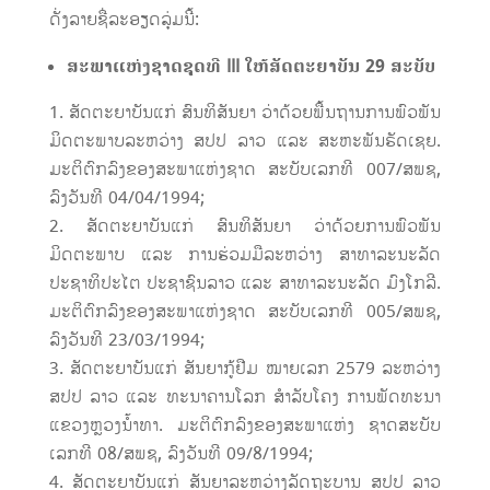
ດັ່ງລາຍຊື່ລະອຽດລຸ່ມນີ້:
ສະພາແຫ່ງຊາດຊຸດທີ
III
ໃຫ້ສັດຕະຍາບັນ
29
ສະບັບ
ສັດຕະຍາບັນແກ່ ສົນທິສັນຍາ ວ່າດ້ວຍພື້ນຖານການພົວພັນ
ມິດຕະພາບລະຫວ່າງ ສປປ ລາວ ແລະ ສະຫະພັນຣັດເຊຍ.
ມະຕິຕົກລົງຂອງສະພາແຫ່ງຊາດ ສະບັບເລກທີ 007/ສພຊ,
ລົງວັນທີ 04/04/1994;
ສັດຕະຍາບັນແກ່ ສົນທິສັນຍາ ວ່າດ້ວຍການພົວພັນ
ມິດຕະພາບ ແລະ ການຮ່ວມມືລະຫວ່າງ ສາທາລະນະລັດ
ປະຊາທິປະໄຕ ປະຊາຊົນລາວ ແລະ ສາທາລະນະລັດ ມົງໂກລີ.
ມະຕິຕົກລົງຂອງສະພາແຫ່ງຊາດ ສະບັບເລກທີ 005/ສພຊ,
ລົງວັນທີ 23/03/1994;
ສັດຕະຍາບັນແກ່ ສັນຍາກູ້ຢືມ ໝາຍເລກ 2579 ລະຫວ່າງ
ສປປ ລາວ ແລະ ທະນາຄານໂລກ ສຳລັບໂຄງ ການພັດທະນາ
ແຂວງຫຼວງນ້ຳທາ. ມະຕິຕົກລົງຂອງສະພາແຫ່ງ ຊາດສະບັບ
ເລກທີ 08/ສພຊ, ລົງວັນທີ 09/8/1994;
ສັດຕະຍາບັນແກ່ ສັນຍາລະຫວ່າງລັດຖະບານ ສປປ ລາວ