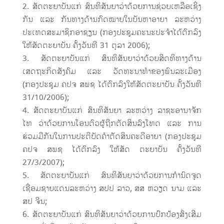
ສັດຕະຍາບັນແກ່ ສົນທິສັນຍາວ່າດ້ວຍການຊ່ວຍເຫລືອເຊິ່ງ
ກັນ ແລະ ກັນທາງດ້ານກົດໝາຍໃນບັນຫາອາຍາ ລະຫວ່າງ
ປະເທດສະມາຊິກອາຊຽນ (ກອງປະຊຸມຄະນະປະຈຳໄດ້ຕົກລົງ
ໃຫ້ສັດຕະຍາບັນ ຄັ້ງວັນທີ 31 ຕຸລາ 2006);
ສັດຕະຍາບັນແກ່ ສົນທິສັນຍາວ່າດ້ວຍສິດທິທາງດ້ານ
ເສດຖະກິດສັງຄົມ ແລະ ວັດທະນາທຳຂອງພົນລະເມືອງ
(ກອງປະຊຸມ ຄປຈ ສພຊ ໄດ້ຕົກລົງໃຫ້ສັດຕະຍາບັນ ຄັ້ງວັນທີ
31/10/2006);
ສັດຕະຍາບັນແກ່ ສົນທິສັນຍາ ລະຫວ່າງ ລາຊະອານາຈັກ
ໄທ ວ່າດ້ວຍການໂອນຕົວຜູ້ຖືກຕັດສິນລົງໂທດ ແລະ ການ
ຮ່ວມມືກັນໃນການປະຕິບັດຄຳຕັດສິນຄະດີອາຍາ (ກອງປະຊຸມ
ຄປຈ ສພຊ ໄດ້ຕົກລົງ ໃຫ້ສັດ ຕະຍາບັນ ຄັ້ງວັນທີ
27/3/2007);
ສັດຕະຍາບັນແກ່ ສົນທິສັນຍາວ່າດ້ວຍການກຳນົດຈຸດ
ເຊື່ອມຊາຍແດນລະຫວ່າງ ສປປ ລາວ, ສສ ຫວຽດ ນາມ ແລະ
ສປ ຈີນ;
ສັດຕະຍາບັນແກ່ ສົນທິສັນຍາວ່າດ້ວຍການປົກປ້ອງສົ່ງເສີມ