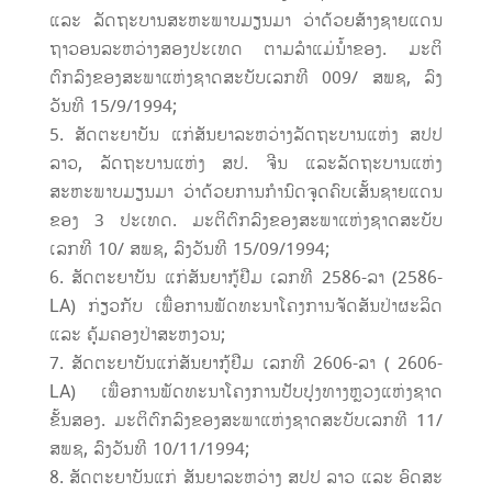
ແລະ ລັດຖະບານສະຫະພາບມຽນມາ ວ່າດ້ວຍສ້າງຊາຍແດນ
ຖາວອນລະຫວ່າງສອງປະເທດ ຕາມລຳແມ່ນ້ຳຂອງ. ມະຕິ
ຕົກລົງຂອງສະພາແຫ່ງຊາດສະບັບເລກທີ 009/ ສພຊ, ລົງ
ວັນທີ 15/9/1994;
ສັດຕະຍາບັນ ແກ່ສັນຍາລະຫວ່າງລັດຖະບານແຫ່ງ ສປປ
ລາວ, ລັດຖະບານແຫ່ງ ສປ. ຈີນ ແລະລັດຖະບານແຫ່ງ
ສະຫະພາບມຽນມາ ວ່າດ້ວຍການກຳນົດຈຸດຄົບເສັ້ນຊາຍແດນ
ຂອງ 3 ປະເທດ. ມະຕິຕົກລົງຂອງສະພາແຫ່ງຊາດສະບັບ
ເລກທີ 10/ ສພຊ, ລົງວັນທີ 15/09/1994;
ສັດຕະຍາບັນ ແກ່ສັນຍາກູ້ຢືມ ເລກທີ 2586-ລາ (2586-
LA) ກ່ຽວກັບ ເພື່ອການພັດທະນາໂຄງການຈັດສັນປ່າຜະລິດ
ແລະ ຄຸ້ມຄອງປ່າສະຫງວນ;
ສັດຕະຍາບັນແກ່ສັນຍາກູ້ຢືມ ເລກທີ 2606-ລາ ( 2606-
LA) ເພື່ອການພັດທະນາໂຄງການປັບປຸງທາງຫຼວງແຫ່ງຊາດ
ຂັ້ນສອງ. ມະຕິຕົກລົງຂອງສະພາແຫ່ງຊາດສະບັບເລກທີ 11/
ສພຊ, ລົງວັນທີ 10/11/1994;
ສັດຕະຍາບັນແກ່ ສັນຍາລະຫວ່າງ ສປປ ລາວ ແລະ ອົດສະ