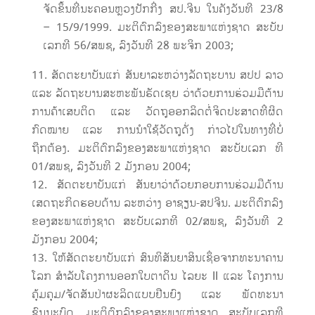
ຈັດຂຶ້ນທີ່ນະຄອນຫຼວງປັກກີ່ງ ສປ.ຈີນ ໃນຄັງວັນທີ 23/8
– 15/9/1999. ມະຕິຕົກລົງຂອງສະພາແຫ່ງຊາດ ສະບັບ
ເລກທີ 56/ສພຊ, ລົງວັນທີ 28 ພະຈິກ 2003;
ສັດຕະຍາບັນແກ່ ສັນຍາລະຫວ່າງລັດຖະບານ ສປປ ລາວ
ແລະ ລັດຖະບານສະຫະພັນຣັດເຊຍ ວ່າດ້ວຍການຮ່ວມມືຕ້ານ
ການຄ້າເສບຕິດ ແລະ ວັດຖຸອອກລິດຕໍ່ຈິດປະສາດທີ່ຜິດ
ກົດໝາຍ ແລະ ການນຳໃຊ້ວັດຖຸດັ່ງ ກ່າວໄປໃນທາງທີ່ບໍ່
ຖືກຕ້ອງ. ມະຕິຕົກລົງຂອງສະພາແຫ່ງຊາດ ສະບັບເລກ ທີ
01/ສພຊ, ລົງວັນທີ 2 ມັງກອນ 2004;
ສັດຕະຍາບັນແກ່ ສັນຍາວ່າດ້ວຍກອບການຮ່ວມມືດ້ານ
ເສດຖະກິດຮອບດ້ານ ລະຫວ່າງ ອາຊຽນ-ສປຈີນ. ມະຕິຕົກລົງ
ຂອງສະພາແຫ່ງຊາດ ສະບັບເລກທີ 02/ສພຊ, ລົງວັນທີ 2
ມັງກອນ 2004;
ໃຫ້ສັດຕະຍາບັນແກ່ ສົນທິສັນຍາສິນເຊຶ່ອຈາກທະນາຄານ
ໂລກ ສຳລັບໂຄງການອອກໃບຕາດິນ ໄລຍະ II ແລະ ໂຄງການ
ຄຸ້ມຄຸມ/ຈັດສັນປ່າຜະລິດແບບຢືນຍົງ ແລະ ພັດທະນາ
ຊົນນະບົດ. ມະຕິຕົກລົງຂອງສະພາແຫ່ງຊາດ ສະບັບເລກທີ