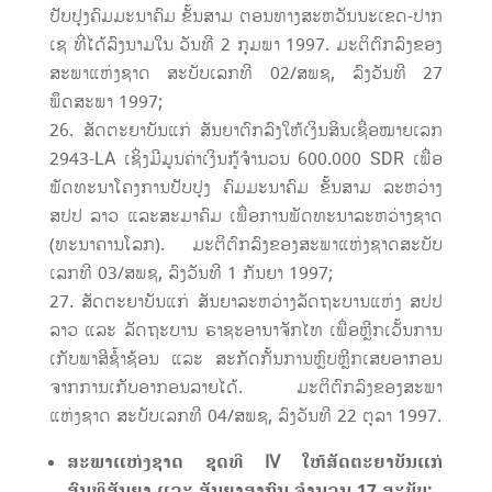
ປັບປຸງຄົມມະນາຄົມ ຂັ້ນສາມ ຕອນທາງສະຫວັນນະເຂດ-ປາກ
ເຊ ທີ່ໄດ້ລົງນາມໃນ ວັນທີ 2 ກຸມພາ 1997. ມະຕິຕົກລົງຂອງ
ສະພາແຫ່ງຊາດ ສະບັບເລກທີ 02/ສພຊ, ລົງວັນທີ 27
ພຶດສະພາ 1997;
ສັດຕະຍາບັນແກ່ ສັນຍາຕົກລົງໃຫ້ເງິນສິນເຊື່ອໝາຍເລກ
2943-LA ເຊິ່ງມີມູນຄ່າເງິນກູ້ຈຳນວນ 600.000 SDR ເພື່ອ
ພັດທະນາໂຄງການປັບປຸງ ຄົມມະນາຄົມ ຂັ້ນສາມ ລະຫວ່າງ
ສປປ ລາວ ແລະສະມາຄົມ ເພື່ອການພັດທະນາລະຫວ່າງຊາດ
(ທະນາຄານໂລກ). ມະຕິຕົກລົງຂອງສະພາແຫ່ງຊາດສະບັບ
ເລກທີ 03/ສພຊ, ລົງວັນທີ 1 ກັນຍາ 1997;
ສັດຕະຍາບັນແກ່ ສັນຍາລະຫວ່າງລັດຖະບານແຫ່ງ ສປປ
ລາວ ແລະ ລັດຖະບານ ຣາຊະອານາຈັກໄທ ເພື່ອຫຼີກເວັ້ນການ
ເກັບພາສີຊ້ຳຊ້ອນ ແລະ ສະກັດກັ້ນການຫຼົບຫຼີກເສຍອາກອນ
ຈາກການເກັບອາກອນລາຍໄດ້. ມະຕິຕົກລົງຂອງສະພາ
ແຫ່ງຊາດ ສະບັບເລກທີ 04/ສພຊ, ລົງວັນທີ 22 ຕຸລາ 1997.
ສະພາແຫ່ງຊາດ ຊຸດທີ
IV
ໃຫ້ສັດຕະຍາບັນແກ່
ສົນທິສັນຍາ
ແລະ
ສັນຍາສາກົນ ຈໍານວນ
17
ສະບັບ
: