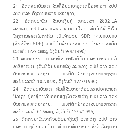
ສັດຕະຍາບັນແກ່ ສົນທິສັນຍາອາວຸດເຄມີລະຫ່ວາງ ສປປ
ລາວ ແລະ ອົງການສະຫະປະຊາຊາດ;
ສັດຕະຍາບັນ ສັນຍາເງິນກູ້ ໝາຍເລກ 2832-LA
ລະຫວ່າງ ສປປ ລາວ ແລະ ທະນາຄານໂລກ ເພື່ອນຳໃຊ້ເຂົ້າໃນ
ໂຄງການອອກໃບຕາດິນ ເປັນຈຳນວນ SDR 14.000.000
(ສິບສີ່ລ້ານ SDR). ມະຕິຕົກລົງຂອງສະ ພາແຫ່ງຊາດ ສະບັບ
ເລກທີ: 122/ ສພຊ, ລົງວັນທີ 9/9/1996;
ສັດຕະຍາບັນແກ່ ສົນທິສັນຍາໄມຕີຈິດ ແລະ ການຮ່ວມມື
ອາຊີອາຄະເນ (ສົນທິສັນຍາບາຫລີ) ລະຫວ່າງ ສປປ ລາວ ແລະ
ບັນດາປະເທດອາຊຽນ. ມະຕິຕົກລົງຂອງສະພາແຫ່ງຊາດ
ສະບັບເລກທີ 102/ສພຊ, ລົງວັນທີ 17/7/1996;
ສັດຕະຍາບັນແກ່ ສົນທິສັນຍາວ່າດ້ວຍເຂດປອດອາວຸດ
ນິວເຄຼຍ ຢູ່ອາຊີຕາເວັນອອກສຽງໃຕ້ລະຫວ່າງ ສປປ ລາວ ແລະ
ບັນດາປະເທດອາຊຽນ. ມະຕິຕົກລົງຂອງສະພາແຫ່ງຊາດ
ສະບັບເລກທີ 61/ສພຊ, ລົງວັນທີ 15/5/1996;
ສັດຕະຍາບັນວ່າດ້ວຍສັນຍາເງິນກູ້ ລະຫວ່າງ ສປປ ລາວ
ແລະ ກອງທຶນນອກດິກ ເພື່ອການພັດທະນາ ສຳລັບໂຄງການ