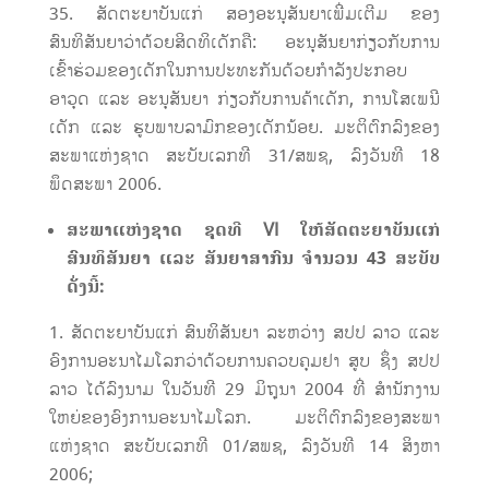
ສັດຕະຍາບັນແກ່ ສອງອະນຸສັນຍາເພີ່ມເຕີມ ຂອງ
ສົນທິສັນຍາວ່າດ້ວຍສິດທິເດັກຄື: ອະນຸສັນຍາກ່ຽວກັບການ
ເຂົ້າຮ່ວມຂອງເດັກໃນການປະທະກັນດ້ວຍກຳລັງປະກອບ
ອາວຸດ ແລະ ອະນຸສັນຍາ ກ່ຽວກັບການຄ້າເດັກ, ການໂສເພນີ
ເດັກ ແລະ ຮູບພາບລາມົກຂອງເດັກນ້ອຍ. ມະຕິຕົກລົງຂອງ
ສະພາແຫ່ງຊາດ ສະບັບເລກທີ 31/ສພຊ, ລົງວັນທີ 18
ພຶດສະພາ 2006.
ສະພາແຫ່ງຊາດ ຊຸດທີ
VI
ໃຫ້ສັດຕະຍາບັນແກ່
ສົນທິສັນຍາ
ແລະ
ສັນຍາສາກົນ ຈໍານວນ
43
ສະບັບ
ດັ່ງນີ້
:
ສັດຕະຍາບັນແກ່ ສົນທິສັນຍາ ລະຫວ່າງ ສປປ ລາວ ແລະ
ອົງການອະນາໄມໂລກວ່າດ້ວຍການຄວບຄຸມຢາ ສູບ ຊຶ່ງ ສປປ
ລາວ ໄດ້ລົງນາມ ໃນວັນທີ 29 ມິຖຸນາ 2004 ທີ່ ສຳນັກງານ
ໃຫຍ່ຂອງອົງການອະນາໄມໂລກ. ມະຕິຕົກລົງຂອງສະພາ
ແຫ່ງຊາດ ສະບັບເລກທີ 01/ສພຊ, ລົງວັນທີ 14 ສິງຫາ
2006;