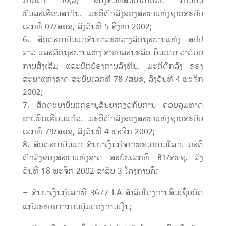
ມາດຕາ 50(a) ຂອງສົນທິສັນຍາວ່າດ້ວຍ ການບິນ
ພົນລະເຮືອນສາກົນ. ມະຕິຕົກລົງຂອງສະພາແຫ່ງຊາດສະບັບ
ເລກທີ 07/ສພຊ, ລົງວັນທີ 5 ສິງຫາ 2002;
ສັດຕະຍາບັນແກ່ສັນຍາລະຫວ່າງລັດຖະບານແຫ່ງ ສປປ
ລາວ ແລະລັດຖະບານແຫ່ງ ສາທາລະນະລັດ ອິນເດຍ ວ່າດ້ວຍ
ການສົ່ງເສີມ ແລະປົກປ້ອງການລົງທຶນ. ມະຕິຕົກລົງ ຂອງ
ສະພາແຫ່ງຊາດ ສະບັບເລກທີ 78 /ສພຊ, ລົງວັນທີ 4 ພະຈິກ
2002;
ສັດຕະຍາບັນແກ່ອານຸສັນຍາກ່ຽວກັບການ ຄວບຄຸມທາດ
ອາຍພິດເຮືອນແກ້ວ. ມະຕິຕົກລົງຂອງສະພາແຫ່ງຊາດສະບັບ
ເລກທີ 79/ສພຊ, ລົງວັນທີ 4 ພະຈິກ 2002;
ສັດຕະຍາບັນແກ່ ສັນຍາເງິນກູ້ຈາກທະນາຄານໂລກ. ມະຕິ
ຕົກລົງຂອງສະພາແຫ່ງຊາດ ສະບັບເລກທີ 81/ສພຊ, ລົງ
ວັນທີ 18 ພະຈິກ 2002 ສຳລັບ 3 ໂຄງການຄື:
– ສັນຍາເງິນກູ້ເລກທີ່ 3677 LA ສຳລັບໂຄງການສິນເຊື່ອດັດ
ແກ້ມະຫາພາກການຄຸ້ມຄອງການເງິນ;