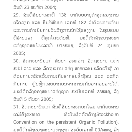
ວັນທີ 23 ພະຈິກ 2004;
ສົນທິສັນຍາເລກທີ 138 ວ່າດ້ວຍອາຍຸຕ່ຳສຸດຂອງການ
ເຮັດວຽກ ແລະ ສົນທິສັນຍາ ເລກທີ 182 ວ່າດ້ວຍການຫ້າມ
ແລະການດຳເນີນການລົບລ້າງການນຳໃຊ້ແຮງງານ ໃນຮູບແບບ
ທີ່ຮ້າຍແຮງ ທີ່ສຸດໂດຍທັນທີ. ມະຕິຕົກລົງຂອງສະພາ
ແຫ່ງຊາດສະບັບເລກທີ 01/ສພຊ, ລົງວັນທີ 24 ກຸມພາ
2005;
ສັດຕະຍາບັນແກ່ ສັນຍາ ລະຫວ່າງ ລັດຖະບານ ແຫ່ງ
ສປປ ລາວ ແລະ ລັດຖະບານ ແຫ່ງ ສາທາລະນະລັດເກົາຫຼີ ວ່າ
ດ້ວຍການຫລີກເວັ້ນການເກັບອາກອນຊ້ຳຊ້ອນ ແລະ ສະກັດ
ກັ້ນການ ຫຼົບຫຼີກເສຍອາກອນຈາກການເກັບອາກອນລາຍໄດ້.
ມະຕິຕົກລົງຂອງສະພາແຫ່ງຊາດ ສະບັບເລກທີ 2/ສພຊ, ລົງ
ວັນທີ 5 ທັນວາ 2005;
ສັດຕະຍາບັນແກ່ ສົນທິສັນຍາສະຕອກໂຮມ ວ່າດ້ວຍສານ
ເຄມີອົງຄະທາດ ທີ່ເປັນຜິດຕົກຄ້າງ(Stockholm
Convention on the persistent Organic Pollution).
ມະຕິຕົກລົງຂອງສະພາແຫ່ງຊາດ ສະບັບເລກທີ 03/ສພຊ, ລົງ