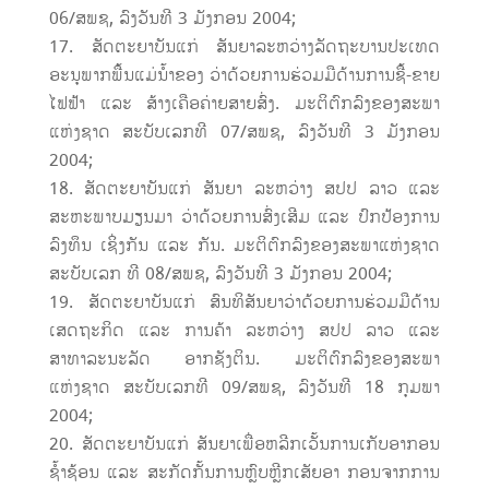
06/ສພຊ, ລົງວັນທີ 3 ມັງກອນ 2004;
ສັດຕະຍາບັນແກ່ ສັນຍາລະຫວ່າງລັດຖະບານປະເທດ
ອະນຸພາກພື້ນແມ່ນ້ຳຂອງ ວ່າດ້ວຍການຮ່ວມມືດ້ານການຊື້-ຂາຍ
ໄຟຟ້າ ແລະ ສ້າງເຄືອຄ່າຍສາຍສົ່ງ. ມະຕິຕົກລົງຂອງສະພາ
ແຫ່ງຊາດ ສະບັບເລກທີ 07/ສພຊ, ລົງວັນທີ 3 ມັງກອນ
2004;
ສັດຕະຍາບັນແກ່ ສັນຍາ ລະຫວ່າງ ສປປ ລາວ ແລະ
ສະຫະພາບມຽນມາ ວ່າດ້ວຍການສົ່ງເສີມ ແລະ ປົກປ້ອງການ
ລົງທຶນ ເຊິ່ງກັນ ແລະ ກັນ. ມະຕິຕົກລົງຂອງສະພາແຫ່ງຊາດ
ສະບັບເລກ ທີ 08/ສພຊ, ລົງວັນທີ 3 ມັງກອນ 2004;
ສັດຕະຍາບັນແກ່ ສົນທິສັນຍາວ່າດ້ວຍການຮ່ວມມືດ້ານ
ເສດຖະກິດ ແລະ ການຄ້າ ລະຫວ່າງ ສປປ ລາວ ແລະ
ສາທາລະນະລັດ ອາກຊັງຕິນ. ມະຕິຕົກລົງຂອງສະພາ
ແຫ່ງຊາດ ສະບັບເລກທີ 09/ສພຊ, ລົງວັນທີ 18 ກຸມພາ
2004;
ສັດຕະຍາບັນແກ່ ສັນຍາເພື່ອຫລີກເວັ້ນການເກັບອາກອນ
ຊ້ຳຊ້ອນ ແລະ ສະກັດກັ້ນການຫຼົບຫຼີກເສັຍອາ ກອນຈາກການ