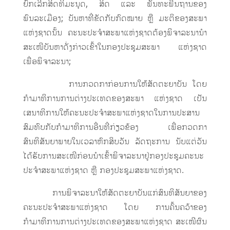
ຍົກເລີກສິດທິມະນຸດ, ສິດ ແລະ ພັນທະພື້ນຖານຂອງ
ພົນລະເມືອງ; ບັນຫາທີ່ຂັດກັບກົດໝາຍ ຫຼື ມະຕິຂອງສະພາ
ແຫ່ງຊາດນັ້ນ ຄະນະປະຈຳສະພາແຫ່ງຊາດຕ້ອງພິຈາລະນານຳ
ສະເໜີບັນຫາດັ່ງກ່າວເຂົ້າໃນກອງປະຊຸມສະພາ ແຫ່ງຊາດ
ເພື່ອພິຈາລະນາ;
ການກວດກາກ່ອນການໃຫ້ສັດຕະຍາບັນ ໂດຍ
ກຳມາທິການການຕ່າງປະເທດຂອງສະພາ ແຫ່ງຊາດ ເປັນ
ເສນາທິການໃຫ້ຄະນະປະຈຳສະພາແຫ່ງຊາດໃນການປະສານ
ສົມທົບກັບກຳມາທິການອື່ນທີ່ກ່ຽວຂ້ອງ ເພື່ອກວດກາ
ສົນທິສັນຍາພາຍໃນເວລາຫົກສິບວັນ ລັດຖະການ ນັບແຕ່ວັນ
ໄດ້ຮັບການສະເໜີກ່ອນນຳເຂົ້າພິຈາລະນາຢູ່ກອງປະຊຸມຄະນະ
ປະຈຳສະພາແຫ່ງຊາດ ຫຼື ກອງປະຊຸມສະພາແຫ່ງຊາດ.
ການພິຈາລະນາໃຫ້ສັດຕະຍາບັນແກ່ສົນທິສັນຍາຂອງ
ຄະນະປະຈຳສະພາແຫ່ງຊາດ ໂດຍ ການຄົ້ນຄວ້າຂອງ
ກຳມາທິການການຕ່າງປະເທດຂອງສະພາແຫ່ງຊາດ ສະເໜີຜົນ