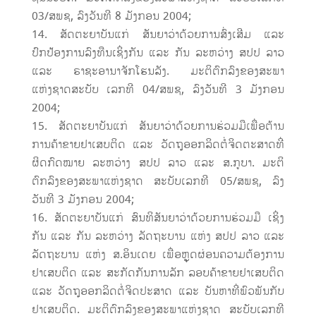
03/ສພຊ, ລົງວັນທີ 8 ມັງກອນ 2004;
ສັດຕະຍາບັນແກ່ ສັນຍາວ່າດ້ວຍການສົ່ງເສີມ ແລະ
ປົກປ້ອງການລົງທືນເຊິ່ງກັນ ແລະ ກັນ ລະຫວ່າງ ສປປ ລາວ
ແລະ ຣາຊະອານາຈັກໂຮນລັງ. ມະຕິຕົກລົງຂອງສະພາ
ແຫ່ງຊາດສະບັບ ເລກທີ 04/ສພຊ, ລົງວັນທີ 3 ມັງກອນ
2004;
ສັດຕະຍາບັນແກ່ ສັນຍາວ່າດ້ວຍການຮ່ວມມືເພື່ອຕ້ານ
ການຄ້າຂາຍຢາເສບຕິດ ແລະ ວັດຖຸອອກລິດຕໍ່ຈິດຕະສາດທີ່
ຜິດກົດໝາຍ ລະຫວ່າງ ສປປ ລາວ ແລະ ສ.ກູບາ. ມະຕິ
ຕົກລົງຂອງສະພາແຫ່ງຊາດ ສະບັບເລກທີ 05/ສພຊ, ລົງ
ວັນທີ 3 ມັງກອນ 2004;
ສັດຕະຍາບັນແກ່ ສົນທິສັນຍາວ່າດ້ວຍການຮ່ວມມື ເຊິ່ງ
ກັນ ແລະ ກັນ ລະຫວ່າງ ລັດຖະບານ ແຫ່ງ ສປປ ລາວ ແລະ
ລັດຖະບານ ແຫ່ງ ສ.ອິນເດຍ ເພື່ອຫຼຸດຜ່ອນຄວາມຕ້ອງການ
ຢາເສບຕິດ ແລະ ສະກັດກັນການລັກ ລອບຄ້າຂາຍຢາເສບຕິດ
ແລະ ວັດຖຸອອກລິດຕໍ່ຈິດປະສາດ ແລະ ບັນຫາທີ່ພົວພັນກັບ
ຢາເສບຕິດ. ມະຕິຕົກລົງຂອງສະພາແຫ່ງຊາດ ສະບັບເລກທີ