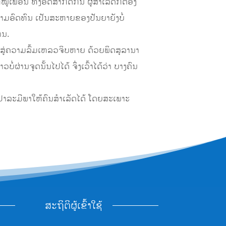
ູ່ເພື່ອນ ທັງອິດສາກີດກັນ ຜູ້ສຳເລັດກໍຕ້ອງ
ວາມອົດທົນ ເປັນສະຫາຍຂອງປັນຍາຍັງບໍ່
ານ.
ສູ່ຄວາມລົ້ມເຫລວຈິບຫາຍ ດ້ວຍພິດສຸລານາ
ວບໍ່ຜ່ານຈຸດນັ້ນໄປໄດ້ ຈຶ່ງເວົ້າໄດ້ວ່າ ບາງຄົນ
ຕິ ປາລະມີພາໃຫ້ຄົນສຳເລັດໄດ້ ໂດຍສະເພາະ
ສະຖິຕິຜູ້ເຂົ້າໃຊ້