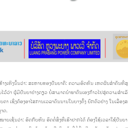
ຫົວຂໍ້ຂ້າງເທິງນັ້ນວ່າ: ສະຫາຍຂອງປັນຍາຄື: ຄວາມອົດທົນ ເຫດຜົນສຳຄັນທີ່
ືນໄວ້ວ່າ ຜູ້ມີປັນຍາຢ່າງດຽວ ບໍ່ສາມາດນຳພາຕົນເອງກ້າວໄປສູ່ຄວາມສຳເ
ຕາ ເຊິ່ງຕ້ອງອາໄສການເວລາດົນນານໃນບາງຄັ້ງ ຍົກຕົວຢ່າງ ໃນເລື່ອງສາມກ
ຼາດ.
ຍເຊັ່ນວ່າ: ອົດກັບທົນ ອົດຕໍ່ສິ່ງທີ່ເຮົາຢາກໄດ້ ຕ້ອງໃຊ້ເວລາໃຊ້ປັນຍາ ບໍ