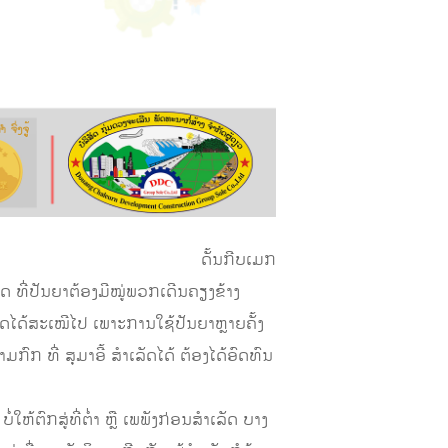
ດັ້ນກີບເມກ
ສຸດ ທີ່ປັນຍາຕ້ອງມີໝູ່ພວກເດີນຄຽງຂ້າງ
ລັດໄດ້ສະເໝີໄປ ເພາະການໃຊ້ປັນຍາຫຼາຍຄັ້ງ
ົກ ທີ່ ສຸມາອີ້ ສຳເລັດໄດ້ ຕ້ອງໄດ້ອົດທົນ
່ໃຫ້ຕົກສູ່ທີ່ຕໍ່າ ຫຼື ເພພັງກ່ອນສຳເລັດ ບາງ