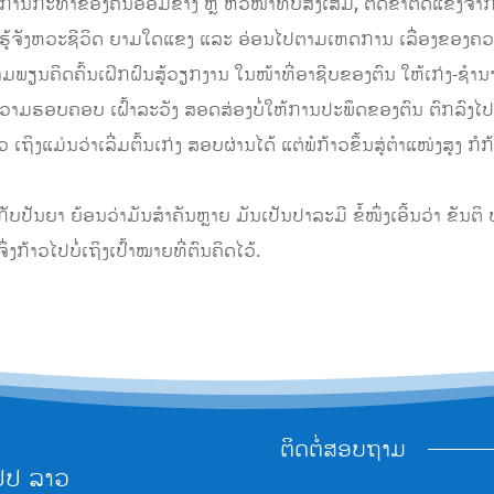
ການກະທຳຂອງຄົນອ້ອມຂ້າງ ຫຼື ຫົວໜ້າທີ່ບໍ່ສົ່ງເສີມ, ຕັດຂາຕັດແຂ່ງຈາກໝ
ນຍາ ຮູ້ຈັງຫວະຊີວິດ ຍາມໃດແຂງ ແລະ ອ່ອນໄປຕາມເຫດການ ເລື່ອງຂອງຄ
າມພຽນຄິດຄົ້ນເຝິກຝົນສູ້ວຽກງານ ໃນໜ້າທີ່ອາຊີບຂອງຕົນ ໃຫ້ເກ່ງ-ຊຳນ
ວາມຮອບຄອບ ເຝົ້າລະວັງ ສອດສ່ອງບໍ່ໃຫ້ການປະພຶດຂອງຕົນ ຕົກລົງໄປ
ວ ເຖິງແມ່ນວ່າເລີ່ມຕົ້ນເກ່ງ ສອບຜ່ານໄດ້ ແຕ່ພໍກ້າວຂຶ້ນສູ່ຕຳແໜ່ງສູງ ກໍກ້າ
ັບປັນຍາ ຍ້ອນວ່າມັນສຳຄັນຫຼາຍ ມັນເປັນປາລະມີ ຂໍ້ໜຶ່ງເອີ້ນວ່າ ຂັນ
ກ້າວໄປບໍ່ເຖິງເປົ້າໝາຍທີ່ຕົນຄິດໄວ້.
ຕິດຕໍ່ສອບຖາມ
ປປ ລາວ