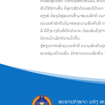
ຄົນພົບອຸປະສັກ ກໍຜ່າຍແພ້ຫົວທີໂລດ, ທົນຕໍ່
ທົນໃຫ້ຜ່ານພົ້ນ ຕໍ່ອຸປະສັກດ້ວຍສະຕິປັ
ພຽງພໍ ຕ້ອງມີໝູ່ພວກເຂົ້າມາຊ່ວຍອີກຄື ຄວ
ຄຸນນະທຳສຳຄັນຕໍ່ມາຂອງຄວາມອົດທົນຄື ຄ
ລີ ຄືດັ່ງບາງຄົນທີ່ຕົກມ້າຕາຍ ຍ້ອນພິດດັ່ງກ່າ
ບໍ່ຕາຍນໍ້າເລິກກໍຕາຍນໍ້າຕື້ນ.
ຜູ້ຂຽນຢາກເອົາຄຸນນະທຳຄື ຄວາມອົດທົນຄູ່ກ
ຊາວໜຸ່ມເຍົາວະຊົນ ມັກຂາດຄວາມອົດທົນ ຈຶ່ງ
ສະພາແຫ່ງຊາດ ແຫ່ງ ສ