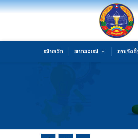
ໜ້າຫລັກ
ພາກສະເໜີ
ການຈັດຕັ້