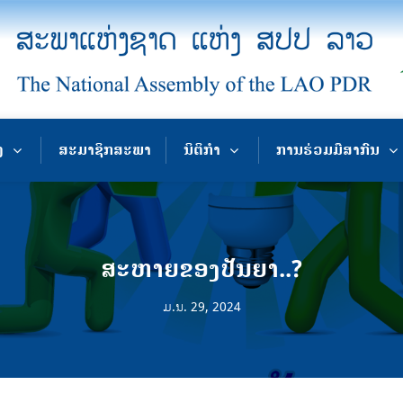
ງ
ສະມາຊິກສະພາ
ນິຕິກຳ
ການຮ່ວມມືສາກົນ
ສະຫາຍຂອງປັນຍາ..?
ມ.ນ. 29, 2024