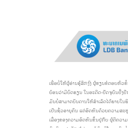
ເພື່ອບໍ່ໃຫ້ຜູ້ອ່ານຮູ້ສຶກງົງ ຜູ້ຂຽນຂໍຕອບ
ຍ້ອນວ່າມີບົດຮຽນ ໃນອະດີດ-ປັດຈຸບັນຢັ້ງຢ
ມັນບໍ່ສາມາດບັນດານໃຫ້ສຳເລັດໄດ້ພາຍໃນພິບ
ເປັນຊົ່ວອາຍຸຄົນ ແຕ່ອົດທົນດ້ວຍຄວາມສະຫ
ເລື່ອງຂອງຄວາມອົດທົນຂຶ້ນຢູ່ກັບ ຜູ້ຕີຄວາມໝາ