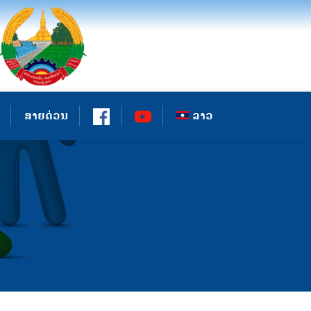
ສາຍດ່ວນ
ລາວ