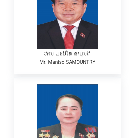
ທ່ານ ມະນີໂສ ຊາມຸນຕີ
Mr. Maniso SAMOUNTRY