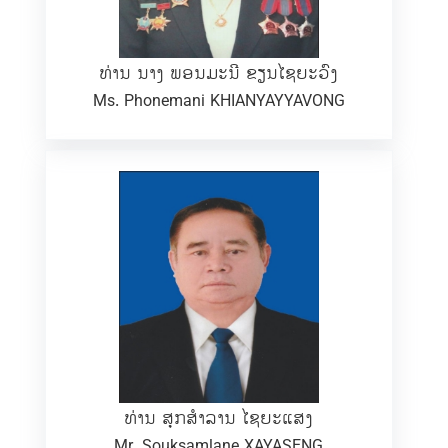
ທ່ານ ນາງ ພອນມະນີ ຂຽນໄຊຍະວົງ
Ms. Phonemani KHIANYAYYAVONG
ທ່ານ ສຸກສຳລານ ໄຊຍະແສງ
Mr. Souksamlane XAYASENG