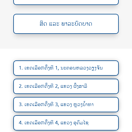
ສິດ ແລະ ພາລະບົດບາດ
1. ເຂດເລືອກຕັ້ງທີ 1, ນະຄອນຫລວງວຽງຈັນ
2. ເຂດເລືອກຕັ້ງທີ 2, ແຂວງ ຜົ້ງສາລີ
3. ເຂດເລືອກຕັ້ງທີ 3, ແຂວງ ຫຼວງນ້ຳທາ
4. ເຂດເລືອກຕັ້ງທີ 4, ແຂວງ ອຸດົມໄຊ