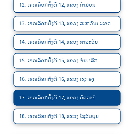
12. ເຂດເລືອກຕັ້ງທີ 12, ແຂວງ ຄຳມ່ວນ
13. ເຂດເລືອກຕັ້ງທີ 13, ແຂວງ ສະຫວັນນະເຂດ
14. ເຂດເລືອກຕັ້ງທີ 14, ແຂວງ ສາລະວັນ
15. ເຂດເລືອກຕັ້ງທີ 15, ແຂວງ ຈຳປາສັກ
16. ເຂດເລືອກຕັ້ງທີ 16, ແຂວງ ເຊກອງ
17. ເຂດເລືອກຕັ້ງທີ 17, ແຂວງ ອັດຕະປື
18. ເຂດເລືອກຕັ້ງທີ 18, ແຂວງ ໄຊສົມບູນ