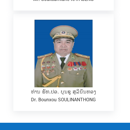
ທ່ານ ພັທ.ປອ. ບຸນຊູ ສຸລິນັນທອງ
Dr. Bounxou SOULINANTHONG