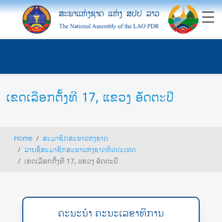
ເຂດເລືອກຕັ້ງທີ 17, ແຂວງ ອັດຕະປື
Home
ສະມາຊິກສະພາແຫ່ງຊາດ
ລາຍຊື່ສະມາຊິກສະພາແຫ່ງຊາດທົ່ວປະເທດ
ເຂດເລືອກຕັ້ງທີ 17, ແຂວງ ອັດຕະປື
ຄະນະນຳ ຄະນະເລຂາທິການ