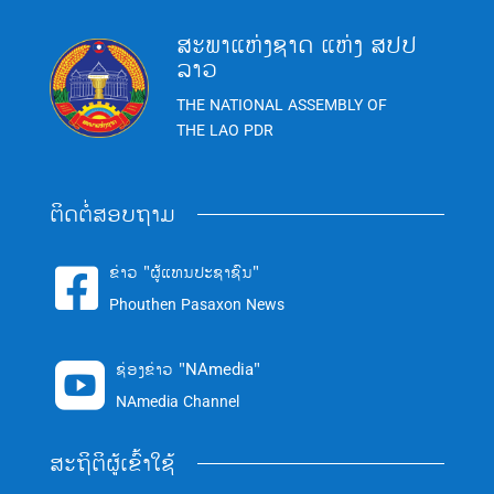
ສະພາແຫ່ງຊາດ ແຫ່ງ ສປປ
ລາວ
THE NATIONAL ASSEMBLY OF
THE LAO PDR
ຕິດຕໍ່ສອບຖາມ
ຂ່າວ "ຜູ້ແທນປະຊາຊົນ"

Phouthen Pasaxon News
ຊ່ອງຂ່າວ "NAmedia"

NAmedia Channel
ສະຖິຕິຜູ້ເຂົ້າໃຊ້