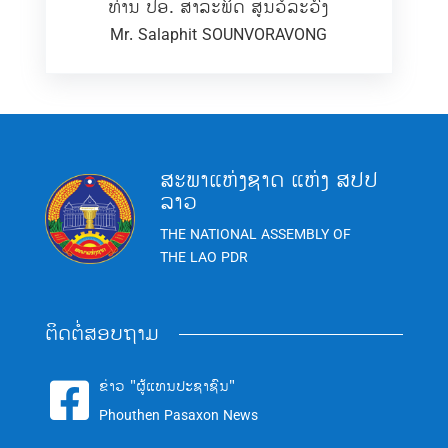
ທ່ານ ປອ. ສາລະພິດ ສູນວໍລະວົງ
Mr. Salaphit SOUNVORAVONG
ສະພາແຫ່ງຊາດ ແຫ່ງ ສປປ
ລາວ
THE NATIONAL ASSEMBLY OF
THE LAO PDR
ຕິດຕໍ່ສອບຖາມ
ຂ່າວ "ຜູ້ແທນປະຊາຊົນ"

Phouthen Pasaxon News