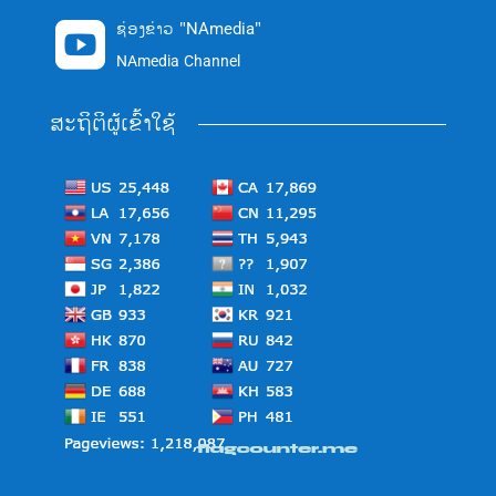
ຊ່ອງຂ່າວ "NAmedia"

NAmedia Channel
ສະຖິຕິຜູ້ເຂົ້າໃຊ້