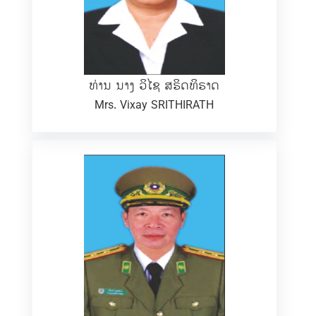
ທ່ານ ນາງ ວິໄຊ ສຣິດທິຣາດ
Mrs. Vixay SRITHIRATH