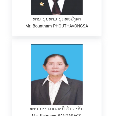
ທ່ານ ບຸນທາມ ພຸດທະວົງສາ
Mr. Bountham PHOUTHAVONGSA
ທ່ານ ນາງ ເກດມະນີ ບັນດາສັກ