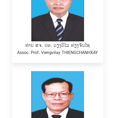
ທ່ານ ສຈ. ປອ. ວຽງວິໄລ ທ່ຽງຈັນໄຊ
Assoc. Prof. Viengvilay THIENGCHANHXAY