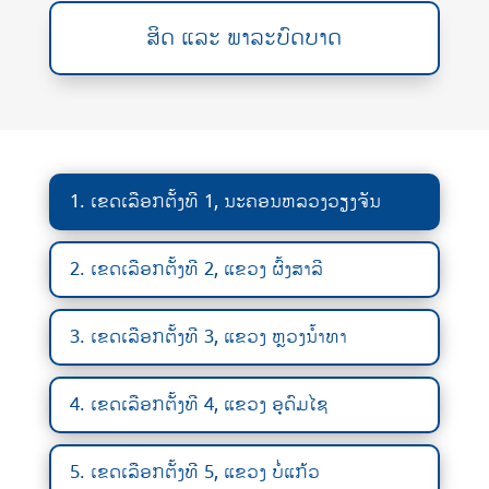
ສິດ ແລະ ພາລະບົດບາດ
1. ເຂດເລືອກຕັ້ງທີ 1, ນະຄອນຫລວງວຽງຈັນ
2. ເຂດເລືອກຕັ້ງທີ 2, ແຂວງ ຜົ້ງສາລີ
3. ເຂດເລືອກຕັ້ງທີ 3, ແຂວງ ຫຼວງນ້ຳທາ
4. ເຂດເລືອກຕັ້ງທີ 4, ແຂວງ ອຸດົມໄຊ
5. ເຂດເລືອກຕັ້ງທີ 5, ແຂວງ ບໍ່ແກ້ວ