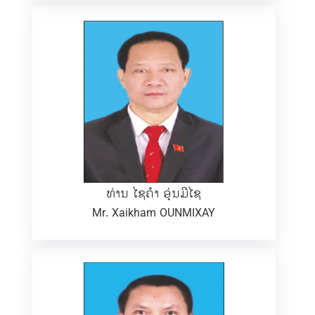
ທ່ານ ໄຊຄຳ ອຸ່ນມີໄຊ
Mr. Xaikham OUNMIXAY