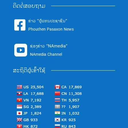
ຕິດຕໍ່ສອບຖາມ
ຂ່າວ "ຜູ້ແທນປະຊາຊົນ"

Phouthen Pasaxon News
ຊ່ອງຂ່າວ "NAmedia"

NAmedia Channel
ສະຖິຕິຜູ້ເຂົ້າໃຊ້