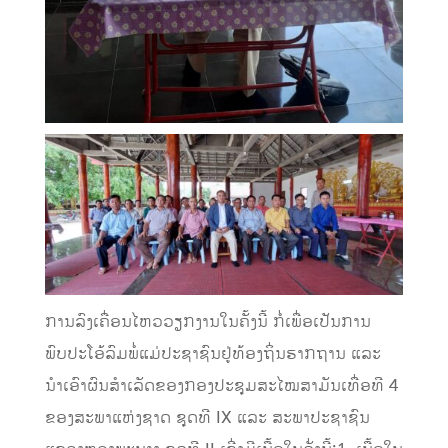
ການລົງເຄື່ອນໄຫວວຽກງານໃນຄັ້ງນີ
້
ກໍ່ເພື່ອເປັນການ
ພົບປະໂອ້ລົມພໍ່ແມ່ປະຊາຊົນຢູ່ທ້ອງຖິ່ນຮາກຖານ
ແລະ
ນໍາເອົາຜົນສໍາເລັດຂອງກອງປະຊຸມສະໄໝສາມັນເທື່ອທີ
4
ຂອງສະພາແຫ່ງຊາດ
ຊຸດທີ
IX
ແລະ
ສະພາປະຊາຊົນ