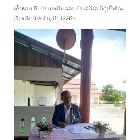
ເຂົ້າຮ່ວມ
ຄື
:
ບ້ານນາເຄີນ
ແລະ
ບ້ານສີວິໄລ
ມີຜູ້ເຂົ້າຮ່ວມ
ທັງຫມົດ
339
ຄົນ
,
ຍິງ
122ຄົນ.