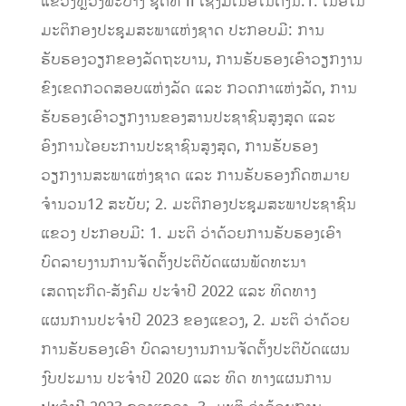
ແຂວງຫຼວງພະບາງ
ຊຸດທີ
II
ເຊີ່ງມີເນື້ອໃນດັ່ງນີ
້:1.
ເນື້ອໃນ
ມະຕິກອງປະຊຸມສະພາແຫ່ງຊາດ
ປະກອບມີ
:
ການ
ຮັບຮອງວຽກຂອງລັດຖະບານ
,
ການຮັບຮອງເອົາວຽກງານ
ຂົງເຂດກວດສອບແຫ່ງລັດ
ແລະ
ກວດກາແຫ່ງລັດ
,
ການ
ຮັບຮອງເອົາວຽກງານຂອງສານປະຊາຊົນສູງສຸດ
ແລະ
ອົງການໄອຍະການປະຊາຊົນສູງສຸດ
,
ການຮັບຮອງ
ວຽກງານສະພາແຫ່ງຊາດ
ແລະ
ການຮັບຮອງກົດຫມາຍ
ຈໍານວນ
12
ສະບັບ
; 2.
ມະຕິກອງປະຊຸມສະພາປະຊາຊົນ
ແຂວງ
ປະກອບມີ
:
1.
ມະຕິ
ວ່າດ້ວຍການຮັບຮອງເອົາ
ບົດລາຍງານການຈັດຕັ້ງປະຕິບັດແຜນພັດທະນາ
ເສດຖະກິດ-ສັງຄົມ
ປະຈຳປີ
2022
ແລະ
ທິດທາງ
ແຜນການ
ປະຈໍາປີ
2023
ຂອງແຂວງ
,
2.
ມະຕິ
ວ່າດ້ວຍ
ການຮັບຮອງເອົາ
ບົດລາຍງານການຈັດຕັ້ງປະຕິບັດແຜນ
ງົບປະມານ
ປະຈໍາປີ
2020
ແລະ
ທິດ
ທາງແຜນການ