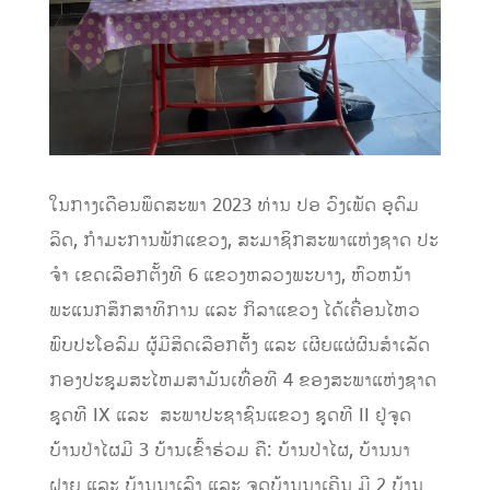
ໃນກາງເດືອນພຶດສະພາ
2023
ທ່ານ
ປອ
ວົງເພັດ
ອຸດົມ
ລິດ
,
ກຳມະການພັກແຂວງ
,
ສະມາຊິກສະພາແຫ່ງຊາດ
ປະ
ຈໍາ
ເຂດເລືອກຕັ້ງທີ
6
ແຂວງຫລວງພະບາງ
,
ຫົວຫນ້າ
ພະແນກສຶກສາທິການ
ແລະ
ກິລາແຂວງ
ໄດ້ເຄື່ອນໄຫວ
ພົບປະໂອລົມ
ຜູ້ມີສິດເລືອກຕ້ັ້ງ
ແລະ
ເຜີຍແຜ່ຜົນສຳເລັດ
ກອງປະຊຸມສະໄຫມສາມັນເທື່ອທີ
4
ຂອງສະພາແຫ່ງຊາດ
ຊຸດທີ
IX
ແລະ
ສະພາປະຊາຊົນແຂວງ
ຊຸດທີ
II
ຢູ່ຈຸດ
ບ້ານປ່າໄຜມີ
3
ບ້ານເຂົ້າຮ່ວມ
ຄື
:
ບ້ານປ່າໄຜ
,
ບ້ານນາ
ຝາຍ
ແລະ
ບ້ານນາເລົາ
ແລະ
ຈຸດບ້ານນາເຄີນ
ມີ
2
ບ້ານ