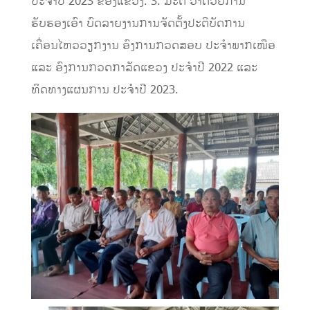
ປະຈຳປີ
2023
ຂອງແຂວງ
.
3.
ມະຕິ
ວ່າດ້ວຍການ
ຮັບຮອງເອົາ
ບົດລາຍງານການຈັດຕັ້ງປະຕິບັດການ
ເຄື່ອນໄຫວວຽກງານ
ອົງການກວດສອບ
ປະຈຳພາກເໜືອ
ແລະ
ອົງການກວດກາລັດແຂວງ
ປະຈໍາປີ
2022
ແລະ
ທິດທາງແຜນການ
ປະຈໍາປີ
2023.