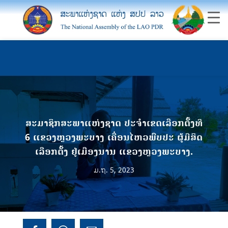
ສະມາຊິກສະພາແຫ່ງຊາດ ປະຈໍາເຂດເລືອກຕັ້ງທີ
6 ແຂວງຫຼວງພະບາງ ເຄື່ອນໄຫວພົບປະ ຜູ້ມີສິດ
ເລືອກຕັ້ງ ຢູ່ເມືອງນານ ແຂວງຫຼວງພະບາງ.
ມ.ຖ. 5, 2023