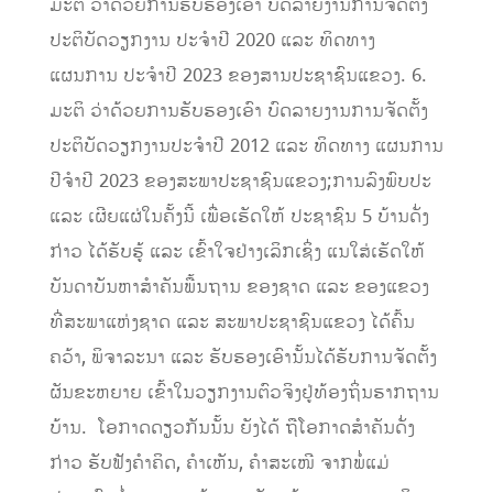
ມະຕິ
ວ່າດ້ວຍການຮັບຮອງເອົາ
ບົດລາຍງານການຈັດຕັ້ງ
ປະຕິບັດວຽກງານ
ປະຈໍາປີ
2020
ແລະ
ທິດທາງ
ແຜນການ
ປະຈຳປີ
2023
ຂອງສານປະຊາຊົນແຂວງ
.
6.
ມະຕິ
ວ່າດ້ວຍການຮັບຮອງເອົາ
ບົດລາຍງານການຈັດຕັ້ງ
ປະຕິບັດວຽກງານ
ປະຈຳປີ
2012
ແລະ
ທິດທາງ
ແຜນການ
ປີຈໍາປີ
2023
ຂອງສະພາປະຊາຊົນແຂວງ
;
ການລົງພົບປະ
ແລະ
ເຜີຍແຜ່ໃນຄັ້ງນີ
້
ເພື່ອ
ເຮັດໃຫ
້
ປະຊາຊົນ
5
ບ້ານດັ່ງ
ກ່າວ
ໄດ້ຮັບຮູ
້
ແລະ
ເຂົ້າໃຈຢ່າງເລິກເຊິ່ງ
ແນໃສ່ເຮັດໃຫ້
ບັນດາບັນຫາສໍາຄັນພື້ນຖານ
ຂອງຊາດ
ແລະ
ຂອງແຂວງ
ທີ່ສະພາແຫ່ງຊາດ
ແລະ
ສະພາປະຊາຊົນແຂວງ
ໄດ້ຄົ້ນ
ຄວ້າ
,
ພິຈາລະນາ
ແລະ
ຮັບຮອງເອົານັ້ນໄດ້ຮັບການຈັດຕັ້ງ
ຜັນຂະຫຍາຍ
ເຂົ້າໃນວຽກງານຕົວຈິງຢູ່ທ້ອງຖິ່ນຮາກຖານ
ບ້ານ
.
ໂອກາດດຽວກັນນັ້ນ
ຍັງໄດ
້
ຖືໂອກາດສໍາຄັນດັ່ງ
ກ່າວ
ຮັບຟັງຄໍາຄິດ
,
ຄໍາເຫັນ
,
ຄໍາສະເໜີ
ຈາກພໍ່ແມ່