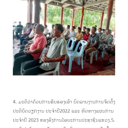
4.
ມະຕິ
ວ່າດ້ວຍການຮັບຮອງເອົາ
ບົດລາຍງານການຈັດຕັ້ງ
ປະຕິບັດວຽກງານ
ປະຈຳປີ
2022
ແລະ
ທິດທາງແຜນການ
ປະຈຳປີ
2023
ຂອງອົງການໄອຍະການປະຊາຊົນແຂວງ
.
5.