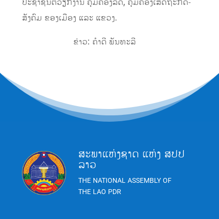
ປະຊາຊົນຕໍ່ວຽກງານ
ຄຸ້ມຄອງລັດ
,
ຄຸ້ມຄອງເສດຖະກິດ-
ສັງຄົມ
ຂອງເມືອງ
ແລະ
ແຂວງ.
ຂ່າວ
:
ຄຳດີ
ພັນທະລີ
ສະພາແຫ່ງຊາດ ແຫ່ງ ສປປ
ລາວ
THE NATIONAL ASSEMBLY OF
THE LAO PDR