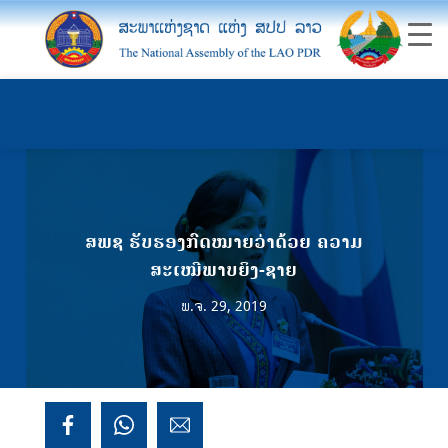
ສພຊ ຮັບຮອງກົດໝາຍວ່າດ້ວຍ ຄວາມ
ສະເໝີພາບຍິງ-ຊາຍ
ພ.ຈ. 29, 2019