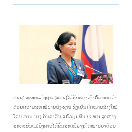
ປຊຊ: ສະພາແຫ່ງຊາດ(ສພຊ)ໄດ້ຮັບຮອງເອົາກົດໝາຍວ່າ
ດ້ວຍຄວາມສະເໝີພາບຍິງ-ຊາຍ ຊຶ່ງເປັນກົດໝາຍສ້າງໃໝ່
ໂດຍ ທ່ານ ນາງ ອິນລາວັນ ແກ້ວບຸນພັນ ປະທານສູນກາງ
ສະຫະພັນແມ່ຍິງລາວໄດ້ຂຶ້ນສະເໜີຮ່າງກົດໝາຍວ່າດ້ວຍ