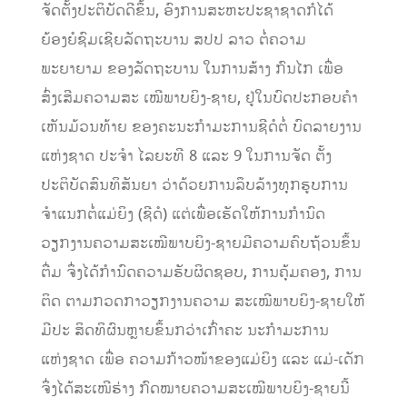
ຈັດຕັ້ງປະຕິບັດດີຂຶ້ນ, ອົງການສະຫະປະຊາຊາດກໍໄດ້
ຍ້ອງຍໍຊົມເຊີຍລັດຖະບານ ສປປ ລາວ ຕໍ່ຄວາມ
ພະຍາຍາມ ຂອງລັດຖະບານ ໃນການສ້າງ ກົນໄກ ເພື່ອ
ສົ່ງເສີມຄວາມສະ ເໝີພາບຍິງ-ຊາຍ, ຢູ່ໃນບົດປະກອບຄຳ
ເຫັນມ້ວນທ້າຍ ຂອງຄະນະກຳມະການຊີດໍຕໍ່ ບົດລາຍງານ
ແຫ່ງຊາດ ປະຈຳ ໄລຍະທີ 8 ແລະ 9 ໃນການຈັດ ຕັ້ງ
ປະຕິບັດສົນທິສັນຍາ ວ່າດ້ວຍການລຶບລ້າງທຸກຮູບການ
ຈຳແນກຕໍ່ແມ່ຍິງ (ຊີດໍ) ແຕ່ເພື່ອເຮັດໃຫ້ການກຳນົດ
ວຽກງານຄວາມສະເໝີພາບຍິງ-ຊາຍມີຄວາມຄົບຖ້ວນຂຶ້ນ
ຕື່ມ ຈຶ່ງໄດ້ກຳນົດຄວາມຮັບຜິດຊອບ, ການຄຸ້ມຄອງ, ການ
ຕິດ ຕາມກວດກາວຽກງານຄວາມ ສະເໝີພາບຍິງ-ຊາຍໃຫ້
ມີປະ ສິດທິຜົນຫຼາຍຂຶ້ນກວ່າເກົ່າຄະ ນະກຳມະການ
ແຫ່ງຊາດ ເພື່ອ ຄວາມກ້າວໜ້າຂອງແມ່ຍິງ ແລະ ແມ່-ເດັກ
ຈຶ່ງໄດ້ສະເໜີຮ່າງ ກົດໝາຍຄວາມສະເໝີພາບຍິງ-ຊາຍນີ້