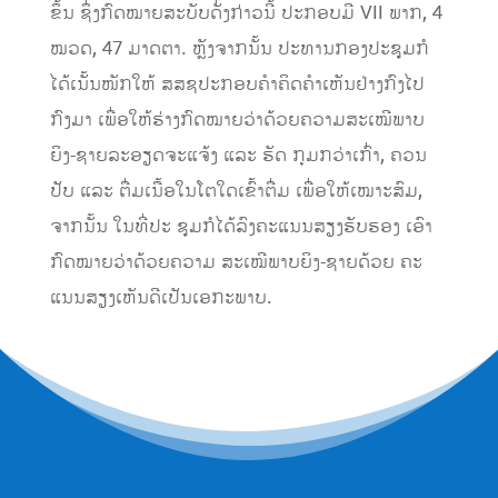
ຂຶ້ນ ຊຶ່ງກົດໝາຍສະບັບດັ່ງກ່າວນີ້ ປະກອບມີ VII ພາກ, 4
ໝວດ, 47 ມາດຕາ. ຫຼັງຈາກນັ້ນ ປະທານກອງປະຊຸມກໍ
ໄດ້ເນັ້ນໜັກໃຫ້ ສສຊປະກອບຄຳຄິດຄຳເຫັນຢ່າງກົງໄປ
ກົງມາ ເພື່ອໃຫ້ຮ່າງກົດໝາຍວ່າດ້ວຍຄວາມສະເໝີພາບ
ຍິງ-ຊາຍລະອຽດຈະແຈ້ງ ແລະ ຮັດ ກຸມກວ່າເກົ່າ, ຄວນ
ປັບ ແລະ ຕື່ມເນື້ອໃນໂຕໃດເຂົ້າຕື່ມ ເພື່ອໃຫ້ເໝາະສົມ,
ຈາກນັ້ນ ໃນທີ່ປະ ຊຸມກໍໄດ້ລົງຄະແນນສຽງຮັບຮອງ ເອົາ
ກົດໝາຍວ່າດ້ວຍຄວາມ ສະເໝີພາບຍິງ-ຊາຍດ້ວຍ ຄະ
ແນນສຽງເຫັນດີເປັນເອກະພາບ.