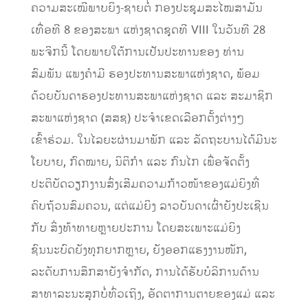
ຄວາມສະເໝີພາບຍິງ-ຊາຍຕໍ່ ກອງປະຊຸມສະໄໝສາມັນ
ເທື່ອທີ 8 ຂອງສະພາ ແຫ່ງຊາດຊຸດທີ VIII ໃນວັນທີ 28
ພະຈິກນີ້ ໂດຍພາຍໃຕ້ການເປັນປະທານຂອງ ທ່ານ
ສົມພັນ ແພງຄຳມີ ຮອງປະທານສະພາແຫ່ງຊາດ, ພ້ອມ
ດ້ວຍບັນດາຮອງປະທານສະພາແຫ່ງຊາດ ແລະ ສະມາຊິກ
ສະພາແຫ່ງຊາດ (ສສຊ) ປະຈຳເຂດເລືອກຕັ້ງຕ່າງໆ
ເຂົ້າຮ່ວມ. ໃນໄລຍະຜ່ານມາພັກ ແລະ ລັດຖະບານໄດ້ມີນະ
ໂຍບາຍ, ກົດໝາຍ, ນິຕິກຳ ແລະ ກົນໄກ ເພື່ອຈັດຕັ້ງ
ປະຕິບັດວຽກງານສົ່ງເສີມຄວາມກ້າວໜ້າຂອງແມ່ຍິງທີ່
ຄົບຖ້ວນສົມຄວນ, ແຕ່ແມ່ຍິງ ລາວບັນດາເຜົ່າຍັງປະເຊີນ
ກັບ ສິ່ງທ້າທາຍຫຼາຍປະການ ໂດຍສະເພາະແມ່ຍິງ
ຊົນນະບົດຍັງທຸກຍາກຫຼາຍ, ຍັງອອກແຮງງານໜັກ,
ລະດັບການສຶກສາຍັງຈຳກັດ, ການໄດ້ຮັບບໍລິການດ້ານ
ສາທາລະນະສຸກບໍ່ທົ່ວເຖິງ, ອັດຕາການຕາຍຂອງແມ່ ແລະ