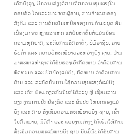
ເດັກຍັງສູງ, ມີຄວາມສ່ຽງຕໍ່ການຖືກຄວາມຮຸນແຮງໃນ
ຄອບຄົວ ໂດຍສະເພາະຈາກຜູ້ຊາຍ, ການຈຳແນກຂອງ
ສັງຄົມ ແລະ ການຕົກເປັນເຫຍື່ອຂອງການຄ້າມະນຸດ ອັນ
ເນື່ອງມາຈາກຫຼາຍສາເຫດ ແຕ່ບັນຫາຕົ້ນຕໍແມ່ນຍ້ອນ
ຄວາມທຸກຍາກ, ລະດັບການສຶກສາຕໍ່າ, ບໍ່ມີອາຊີບ, ລາຍ
ຮັບຕໍ່າ ແລະ ຄວາມບໍ່ສະເໝີພາບລະຫວ່າງຍິງ-ຊາຍ. ຜ່ານ
ມາສະພາແຫ່ງຊາດໄດ້ຮັບຮອງເອົາກົດໝາຍ ວ່າດ້ວຍການ
ພັດທະນາ ແລະ ປົກປ້ອງແມ່ຍິງ, ກົດໝາຍ ວ່າດ້ວຍການ
ຕ້ານ ແລະ ສະກັດກັ້ນການໃຊ້ຄວາມຮຸນແຮງຕໍ່ແມ່ຍິງ
ແລະ ເດັກ ພ້ອມດຽວກັນນັ້ນກໍໄດ້ລະບຸ ຫຼື ເຊື່ອມສານ
ວຽກງານການປົກປ້ອງສິດ ແລະ ຜົນປະ ໂຫຍດຂອງແມ່
ຍິງ ແລະ ການ ສົ່ງເສີມຄວາມສະເໝີພາບຍິງ -ຊາຍ, ເຂົ້າ
ໃນກົດໝາຍ, ນິຕິກຳ ແລະ ແຜນງານຕ່າງໆໄດ້ເຮັດໃຫ້ການ
ສົ່ງເສີມຄວາມສະເໝີພາບຍິງ-ຊາຍ ນັບມື້ນັບໄດ້ຮັບການ