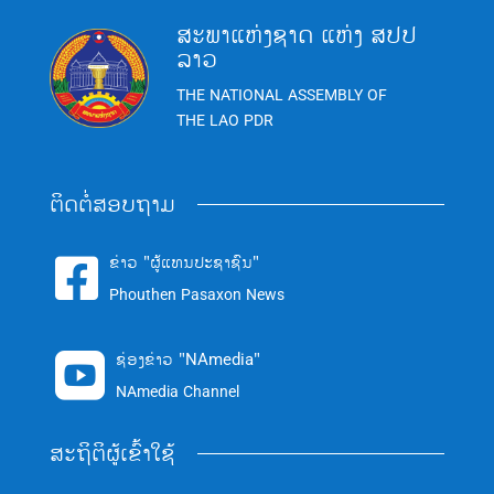
ສະພາແຫ່ງຊາດ ແຫ່ງ ສປປ
ລາວ
THE NATIONAL ASSEMBLY OF
THE LAO PDR
ຕິດຕໍ່ສອບຖາມ
ຂ່າວ "ຜູ້ແທນປະຊາຊົນ"

Phouthen Pasaxon News
ຊ່ອງຂ່າວ "NAmedia"

NAmedia Channel
ສະຖິຕິຜູ້ເຂົ້າໃຊ້