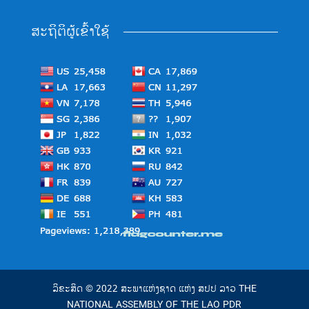
ສະຖິຕິຜູ້ເຂົ້າໃຊ້
ລິຂະສິດ © 2022 ສະພາແຫ່ງຊາດ ແຫ່ງ ສປປ ລາວ THE
NATIONAL ASSEMBLY OF THE LAO PDR