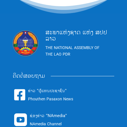
ສະພາແຫ່ງຊາດ ແຫ່ງ ສປປ
ລາວ
THE NATIONAL ASSEMBLY OF
THE LAO PDR
ຕິດຕໍ່ສອບຖາມ
ຂ່າວ "ຜູ້ແທນປະຊາຊົນ"

Phouthen Pasaxon News
ຊ່ອງຂ່າວ "NAmedia"

NAmedia Channel