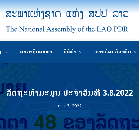
ງ
ສະມາຊິກສະພາ
ນິຕິກຳ
ການຮ່ວມມືສາກົນ
ລັດຖະທຳມະນູນ ປະຈຳວັນທີ 3.8.2022
ສ.ຫ. 3, 2022