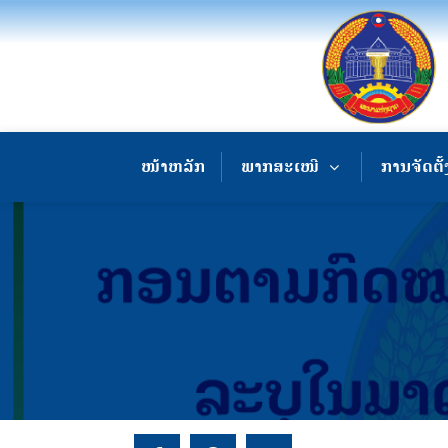
ໜ້າຫລັກ
ພາກສະເໜີ
ການຈັດຕັ້