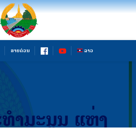
ສາຍດ່ວນ
ລາວ