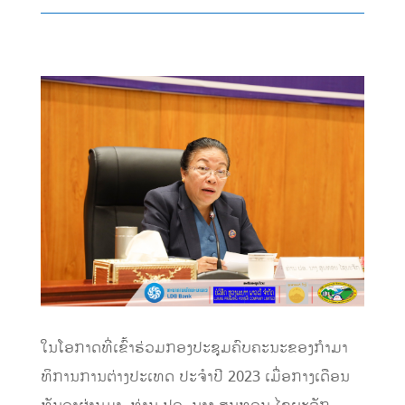
ໃນໂອກາດທີ່ເຂົ້າຮ່ວມກອງປະຊຸມຄົບຄະນະຂອງກໍາມາ
ທິການການຕ່າງປະເທດ ປະຈໍາປີ 2023 ເມື່ອກາງເດືອນ