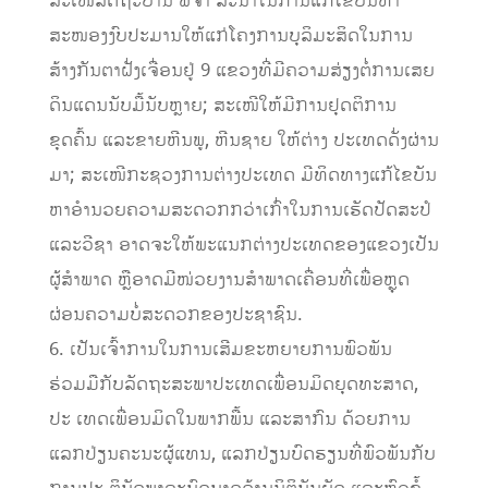
ສະເໜີລັດຖະບານ ພິຈາ ລະນາໃນການແກ້ໄຂບັນຫາ
ສະໜອງງົບປະມານໃຫ້ແກ່ໂຄງການບຸລິມະສິດໃນການ
ສ້າງກັນຕາຝັ່ງເຈື່ອນຢູ່ 9 ແຂວງທີ່ມີຄວາມສ່ຽງຕໍ່ການເສຍ
ດິນແດນນັບມື້ນັບຫຼາຍ; ສະເໜີໃຫ້ມີການຢຸດຕິການ
ຂຸດຄົ້ນ ແລະຂາຍຫີນພູ, ຫີນຊາຍ ໃຫ້ຕ່າງ ປະເທດດັ່ງຜ່ານ
ມາ; ສະເໜີກະຊວງການຕ່າງປະເທດ ມີທິດທາງແກ້ໄຂບັນ
ຫາອໍານວຍຄວາມສະດວກກວ່າເກົ່າໃນການເຮັດປັດສະປໍ
ແລະວີຊາ ອາດຈະໃຫ້ພະແນກຕ່າງປະເທດຂອງແຂວງເປັນ
ຜູ້ສໍາພາດ ຫຼືອາດມີໜ່ວຍງານສໍາພາດເຄື່ອນທີ່ເພື່ອຫຼຸດ
ຜ່ອນຄວາມບໍ່ສະດວກຂອງປະຊາຊົນ.
6. ເປັນເຈົ້າການໃນການເສີມຂະຫຍາຍການພົວພັນ
ຮ່ວມມືກັບລັດຖະສະພາປະເທດເພື່ອນມິດຍຸດທະສາດ,
ປະ ເທດເພື່ອນມິດໃນພາກພື້ນ ແລະສາກົນ ດ້ວຍການ
ແລກປ່ຽນຄະນະຜູ້ແທນ, ແລກປ່ຽນບົດຮຽນທີ່ພົວພັນກັບ