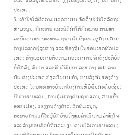
ບັນດາແຜນຍຸດທະສາດຕ່າງໆໃນຂົງເຂດວຽກງານການຕ່າງ
ປະເທດ.
5. ເອົາໃຈໃສ່ຕິດຕາມກວດກາການຈັດຕັ້ງປະຕິບັດລັດຖະ
ທໍາມະນູນ, ກົດໝາຍ ແລະນິຕິກໍາໃຕ້ກົດໝາຍ ຕາມພາ
ລະບົດບາດຂອງສະພາແຫ່ງຊາດໃນຂົງເຂດວຽກງານການ
ຕ່າງປະເທດຢູ່ສູນກາງ ແລະທ້ອງຖິ່ນໃນຂອບເຂດທົ່ວປະ
ເທດ; ສ້າງແຜນການຕິດຕາມກວດກາການຈັດຕັ້ງປະຕິບັດ
ຂໍ້ຕົກລົງ, ສັນຍາ ແລະສົນທິສັນຍາ ລະຫວ່າງ ສປປລາວ
ກັບ ຕ່າງປະເທດ ກ່ຽວກັບການຄ້າ, ການລົງທຶນຂອງຕ່າງ
ປະເທດ ໂດຍສະເພາະບັນດາໂຄງການທີ່ມີຜົນກະທົບເຊັ່ນ:
ບັນຫາຊາຍແດນ, ການຄຸ້ມຄອງດ່ານຊາຍແດນ, ການເຂົ້າ-
ອອກເມືອງ, ແຮງງານຕ່າງດ້າວ, ສິດທິມະນຸດ,
ສະພາບການແກ້ໄຂຜູ້ຍົກຍ້າຍຕັ້ງພູມລໍາເນົາຕາມລໍາພັງໃຈ
ແລະສ້າງຄອບຄົວບໍ່ຖືກລະບຽບ ຕາມບໍລິເວນຊາຍແດນ;