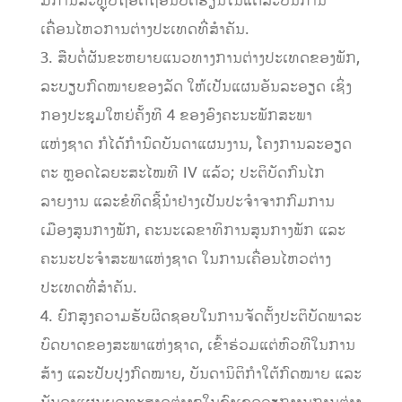
ມີການສະຫຼຸບຖອດຖອນບົດຮຽນໃນແຕ່ລະບັ້ນການ
ເຄື່ອນໄຫວການຕ່າງປະເທດທີ່ສໍາຄັນ.
3. ສືບຕໍ່ຜັນຂະຫຍາຍແນວທາງການຕ່າງປະເທດຂອງພັກ,
ລະບຽບກົດໝາຍຂອງລັດ ໃຫ້ເປັນແຜນອັນລະອຽດ ເຊິ່ງ
ກອງປະຊຸມໃຫຍ່ຄັ້ງທີ 4 ຂອງອົງຄະນະພັກສະພາ
ແຫ່ງຊາດ ກໍໄດ້ກໍານົດບັນດາແຜນງານ, ໂຄງການລະອຽດ
ຕະ ຫຼອດໄລຍະສະໄໝທີ IV ແລ້ວ; ປະຕິບັດກົນໄກ
ລາຍງານ ແລະຂໍທິດຊີ້ນໍາຢ່າງເປັນປະຈໍາຈາກກົມການ
ເມືອງສູນກາງພັກ, ຄະນະເລຂາທິການສູນກາງພັກ ແລະ
ຄະນະປະຈໍາສະພາແຫ່ງຊາດ ໃນການເຄື່ອນໄຫວຕ່າງ
ປະເທດທີ່ສໍາຄັນ.
4. ຍົກສູງຄວາມຮັບຜິດຊອບໃນການຈັດຕັ້ງປະຕິບັດພາລະ
ບົດບາດຂອງສະພາແຫ່ງຊາດ, ເຂົ້າຮ່ວມແຕ່ຫົວທີໃນການ
ສ້າງ ແລະປັບປຸງກົດໝາຍ, ບັນດານິຕິກໍາໃຕ້ກົດໝາຍ ແລະ