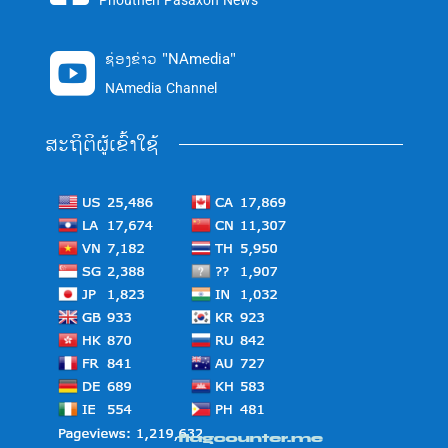
Phouthen Pasaxon News
ຊ່ອງຂ່າວ "NAmedia"

NAmedia Channel
ສະຖິຕິຜູ້ເຂົ້າໃຊ້