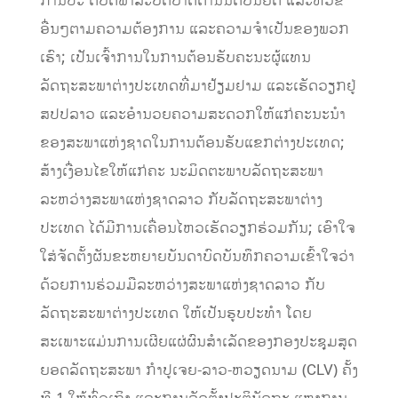
ການປະ ຕິບັດພາລະບົດບາດດ້ານນິຕິບັນຍັດ ແລະຫົວຂໍ້
ອື່ນໆຕາມຄວາມຕ້ອງການ ແລະຄວາມຈໍາເປັນຂອງພວກ
ເຮົາ; ເປັນເຈົ້າການໃນການຕ້ອນຮັບຄະນະຜູ້ແທນ
ລັດຖະສະພາຕ່າງປະເທດທີ່ມາຢ້ຽມຢາມ ແລະເຮັດວຽກຢູ່
ສປປລາວ ແລະອໍານວຍຄວາມສະດວກໃຫ້ແກ່ຄະນະນໍາ
ຂອງສະພາແຫ່ງຊາດໃນການຕ້ອນຮັບແຂກຕ່າງປະເທດ;
ສ້າງເງື່ອນໄຂໃຫ້ແກ່ຄະ ນະມິດຕະພາບລັດຖະສະພາ
ລະຫວ່າງສະພາແຫ່ງຊາດລາວ ກັບລັດຖະສະພາຕ່າງ
ປະເທດ ໄດ້ມີການເຄື່ອນໄຫວເຮັດວຽກຮ່ວມກັນ; ເອົາໃຈ
ໃສ່ຈັດຕັ້ງຜັນຂະຫຍາຍບັນດາບົດບັນທຶກຄວາມເຂົ້າໃຈວ່າ
ດ້ວຍການຮ່ວມມືລະຫວ່າງສະພາແຫ່ງຊາດລາວ ກັບ
ລັດຖະສະພາຕ່າງປະເທດ ໃຫ້ເປັນຮູບປະທໍາ ໂດຍ
ສະເພາະແມ່ນການເຜີຍແຜ່ຜົນສໍາເລັດຂອງກອງປະຊຸມສຸດ
ຍອດລັດຖະສະພາ ກໍາປູເຈຍ-ລາວ-ຫວຽດນາມ (CLV) ຄັ້ງ