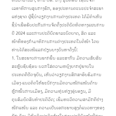
ທັນວາຜ່ານມາ, ທ່ານ ປອ. ນາງ ສູນທອນ ໄຊຍະຈັກ
ເລຂາທິການສູນກາງພັກ, ຮອງປະທານຄະນະປະຈໍາສະພາ
ແຫ່ງຊາດ ຜູ້ຊີ້ນຳວຽກງານການຕ່າງປະເທດ ໄດ້ມີຄໍາເຫັນ
ຊີ້ນຳເພື່ອຮັບປະກັນການຈັດຕັ້ງປະຕິບັດທິດທາງແຜນການ
ປີ 2024 ແລະການປະຕິບັດພາລະບົດບາດ, ສິດ ແລະ
ໜ້າທີ່ຂອງກໍາມາທິການການຕ່າງປະເທດໃນຕໍ່ໜ້າ ໂດຍ
ທ່ານໄດ້ສະເໜີແລກປ່ຽນບາງບັນຫາດັ່ງນີ້:
1. ໃນສະພາບການພາກພື້ນ ແລະສາກົນ ມີຄວາມສັບສົນ
ສະຫຼັບຊັບຊ້ອນ ບວກໃສ່ຄວາມຫຍຸ້ງຍາກຢູ່ພາຍໃນ
ປະເທດຄືປັດຈຸບັນ, ເຫັນວ່າວຽກງານສຶກສາອົບຮົມການ
ເມືອງ-ແນວຄິດໃຫ້ພະນັກງານມີຄວາມໜັກແໜ້ນດ້ານ
ຫຼັກໝັ້ນການເມືອງ, ມີຄວາມທຸ່ນທ່ຽງອຸ່ນອຽນ, ມີ
ຄຸນສົມບັດສິນທໍາປະຕິວັດ; ເພີ່ມທະວີຄວາມສາມັກຄີຢ່າງ
ໜັກແໜ້ນ ແລະ ຄວາມເປັນເອກະພາບສູງຕໍ່ແນວທາງຂອງ