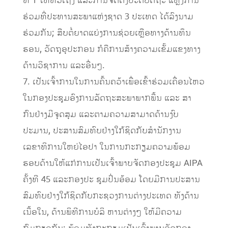
ທີ 1 ໃຫ້ທົ່ວເຖິງ ແລະການຈັດຕັ້ງປະຕິບັດຖະ ແຫຼງການ
ຮ່ວມທີ່ປະທານສະພາແຫ່ງຊາດ 3 ປະເທດ ໄດ້ລົງນາມ
ຮ່ວມກັນ; ສືບຕໍ່ຍາດແຍ່ງການຊ່ວຍເຫຼືອທາງດ້ານທຶນ
ຮອນ, ວັດຖຸອຸປະກອນ ກໍຄືການສ້າງຄວາມເຂັ້ມແຂງທາງ
ດ້ານວິຊາການ ແລະອື່ນໆ.
7. ເປັນເຈົ້າການໃນການຄົ້ນຄວ້າເພື່ອເຂົ້າຮ່ວມເຄື່ອນໄຫວ
ໃນກອງປະຊຸມອົງການລັດຖະສະພາພາກພື້ນ ແລະ ສາ
ກົນຢ່າງມີຈຸດສຸມ ແລະຕາມຄວາມສາມາດດ້ານງົບ
ປະມານ, ປະສານສົມທົບຢ່າງໃກ້ຊິດກັບສໍານັກງານ
ເລຂາທິການໃຫຍ່ໄອປາ ໃນການກະກຽມຄວາມພ້ອມ
ຮອບດ້ານໃຫ້ແກ່ການເປັນເຈົ້າພາບຈັດກອງປະຊຸມ AIPA
ຄັ້ງທີ 45 ແລະກອງປະ ຊຸມປິ່ນອ້ອມ ໂດຍມີການປະສານ
ສົມທົບຢ່າງໃກ້ຊິດກັບກະຊວງການຕ່າງປະເທດ ທັງດ້ານ
ເນື້ອໃນ, ດ້ານພິທີການບໍລິ ຫານຕ່າງໆ ໃຫ້ມີຄວາມ