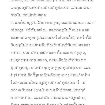
ພັກ-ລັດ; ມີຫົວຄິດປະດິດສ້າງໃນການປະຕິບັດໜ້າທີ່ການ
ເມືອງຂອງກໍາມາທິການການຕ່າງປະເທດ ແມ່ນມີຄວາມ
ຈໍາເປັນ ແລະສໍາຄັນຫຼາຍ.
2. ສືບຕໍ່ປັບປຸງກົນໄກປະສານງານ, ລະບອບແບບແຜນວິທີ
ເຮັດວຽກ ໃຫ້ທັນສະໄໝ, ສອດຄ່ອງກັບເງື່ອນໄຂ ແລະ
ສະພາບຕົວຈິງຂອງປະເທດເຮົາໃນໄລຍະໃໝ່; ເອົາໃຈໃສ່
ປັບປຸງກົນໄກປະສານສົມທົບເປັນຢ່າງດີກັບຄະນະເລຂາ
ທິການ, ບັນດາກໍາມາທິການພາຍໃນສະພາແຫ່ງຊາດ,
ກະຊວງການຕ່າງປະເທດ, ຄະນະພົວພັນຕ່າງປະເທດ
ສູນກາງພັກ, ບັນດາກະຊວງຕ່າງໆຂອງລັດຖະບານ ແລະ
ກົງຈັກການຈັດຕັ້ງຂອງພັກ-ລັດຢູ່ສູນກາງ ແລະທ້ອງຖິ່ນ
ໃນການເຄື່ອນໄຫວວຽກງານການຕ່າງປະເທດ ໃຫ້ມີ
ຄວາມເປັນເອກະພາບໃນການເອົາທັດສະນະຕ່າງໆຕໍ່
ບັນຫາພາກພື້ນ ແລະສາກົນທີ່ມີຄວາມລະອຽດອ່ອນ;