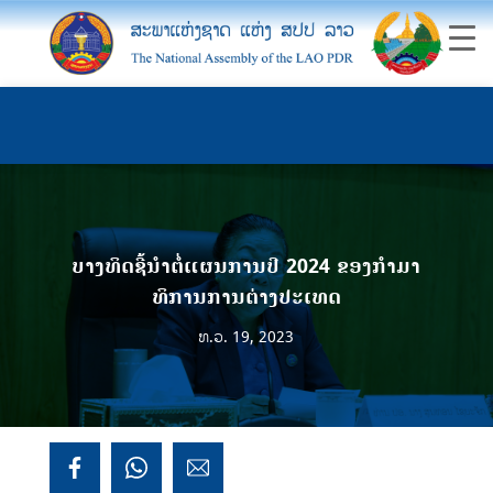
ບາງທິດຊີ້ນຳຕໍ່ແຜນການປີ 2024 ຂອງກໍາມາ
ທິການການຕ່າງປະເທດ
ທ.ວ. 19, 2023