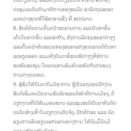
ກົມກຽວກັນ; ພ້ອມທັງກະກຽມເປັນເຈົ້າພາບຈັດກອງ
ປະຊຸມລະດັບກໍາມາທິການຂອງສະມັດ ຊາລັດຖະສະພາ
ລະຫວ່າງຊາດທີ່ໃຊ້ພາສາຝຣັ່ງ ທີ່ ສປປລາວ.
8. ສືບຕໍ່ຕິດຕາມຄົ້ນຄວ້າສະພາບການ ແລະບັນຫາພົ້ນ
ເດັ່ນໃນພາກພື້ນ ແລະສາກົນ, ອົງການລັດຖະສະພາຕ່າງໆ
ແລະຄົ້ນຄວ້າທັດສະນະຂອງສະພາແຫ່ງຊາດລາວຕໍ່ບັນຫາ
ລະອຽດອ່ອນ ລວມທັງບັນດາຂໍ້ສະເໜີຕ່າງໆທີ່ຂໍການ
ສະໜັບສະໜູນ ໂດຍປະສານສົມທົບແໜ້ນກັບກະຊວງ
ການຕ່າງປະເທດ.
9. ສູ້ຊົນໃຫ້ບັນດາກົມວິຊາການ ຫຼືຖັນແຖວພະນັກງານ
ສືບຕໍ່ເພີ່ມທະວີຄວາມຮັບຜິດຊອບຕໍ່ໜ້າທີ່ການເມືອງ, ຕໍ່
ວຽກງານທີ່ໄດ້ຮັບມອບໝາຍ ແລະສຸມສະຕິປັນຍາຫົວຄິດ
ປະດິດສ້າງເຂົ້າໃນວຽກງານຕົວຈິງ, ຝຶກທັກສະ ແລະ ບົດ
ຮຽນການຂີດຂຽນເອກະສານທາງການ ໃຫ້ນັບມື້ນັບມີ