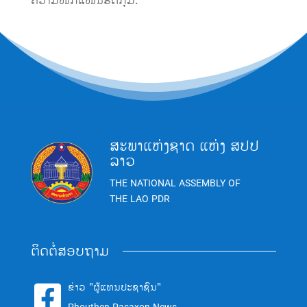
ຄວາມໜັກແໜ້ນຮັດກຸມ.
ສະພາແຫ່ງຊາດ ແຫ່ງ ສປປ
ລາວ
THE NATIONAL ASSEMBLY OF
THE LAO PDR
ຕິດຕໍ່ສອບຖາມ
ຂ່າວ "ຜູ້ແທນປະຊາຊົນ"
