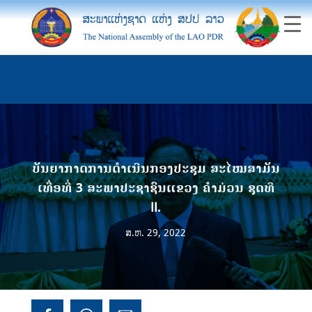
ບັນຍາກາດການດຳເນີນກອງປະຊຸມ ສະໄໝສາມັນ
ເທື່ອທີ່ 3 ສະພາປະຊາຊົນແຂວງ ຄຳມ່ວນ ຊຸດທີ
II.
ສ.ຫ. 29, 2022