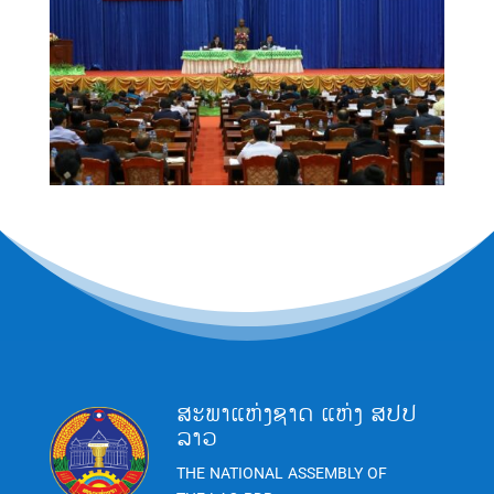
ສະພາແຫ່ງຊາດ ແຫ່ງ ສປປ
ລາວ
THE NATIONAL ASSEMBLY OF