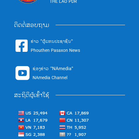
THE LAO PDR
ຕິດຕໍ່ສອບຖາມ
ຂ່າວ "ຜູ້ແທນປະຊາຊົນ"

Phouthen Pasaxon News
ຊ່ອງຂ່າວ "NAmedia"

NAmedia Channel
ສະຖິຕິຜູ້ເຂົ້າໃຊ້