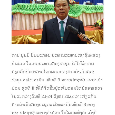
ທ່ານ ບຸນມີ ພິມມະສອນ ປະທານສະພາປະຊາຊົນແຂວງ
ຄຳມ່ວນ ໃນນາມປະທານກອງປະຊຸມ ໄດ້ໃຫ້ສໍາພາດ
ກ່ຽວກັບບັນຍາກາດໂດຍລວມຂອງການດໍາເນີນກອງ
ປະຊຸມສະໄໝສາມັນ ເທື່ອທີ່ 3 ສະພາປະຊາຊົນແຂວງ ຄໍາ
ມ່ວນ ຊຸດທີ II ທີ່ໄດ້ຈັດຂື້ນຢູ່ສະໂມສອນໃຫຍ່ຂອງແຂວງ
ໃນລະຫວ່າງວັນທີ 23-24 ສິງຫາ 2022 ວ່າ: ກ່ຽວກັບ
ການດໍາເນີນກອງປະຊຸມສະໄໝສາມັນເທື່ອທີ 3 ຂອງ
ສະພາປະຊາຊົນແຂວງຄຳມ່ວນ ໃນໄລຍະໜຶ່ງວັນເຄິ່ງນີ້