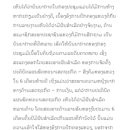
ເຫັນໄດ້ວ່າບັນຍາກາດໃນກອງປະຊຸມແມ່ນໄດ້ມີການຫ້າງ
ຫາກະກຽມເປັນຢ່າງດີ, ເບື້ອງອົງການປົກຄອງແຂວງຕໍ່ກັບ
ການລາຍງານເຫັນໄດ້ວ່າມີຜົນສຳເລັດຢ່າງຈົບງາມ, ດ້ານ
ສະມາຊິກສະພາປະຊາຊົນແຂວງກໍ່ມີການສັກຖາມ ເປັນ
ບັນຍາກາດທີ່ດີຫລາຍ ເຮັດໃຫ້ບັນຍາກາດຂອງກອງ
ປະຊຸມມີເນື້ອໃນຄົບຖ້ວນຕາມລະດັບຄາດໝາຍ ເຊິ່ງ
ສະແດງອອກໂດຍສະເພາະຜົນສຳເລັດ ຂອງການຈັດຕັ້ງ
ປະຕິບັດແຜນພັດທະນາເສດຖະກິດ – ສັງຄົມຂອງແຂວງ
ໃນ 6 ເດືອນທ້າຍປີ ເຖິງແມ່ນວ່າສະພາບຄວາມຫຍຸ້ງຍາກ
ທາງດ້ານເສດຖະກິດ – ການເງິນ, ແຕ່ວ່າການປະຕິບັດ
ແຜນພັດທະນາເສດຖະກິດ ເຫັນໄດ້ວ່າມີຜົນສຳເລັດ
ຫລາຍດ້ານ ໂດຍສະເພາະດ້ານລາຍຮັບຂອງງົບປະມານ 6
ເດືອນຕົ້ນປີມີຜົນສຳເລັດເກີນແຜນທີ່ກຳນົດໄວ້ ນັ້ນແມ່ນ
ຄວາມເອົາໃຈໃສ່ຂອງອົງການປົກຄອງແຂວງ, ນອກຈາກ