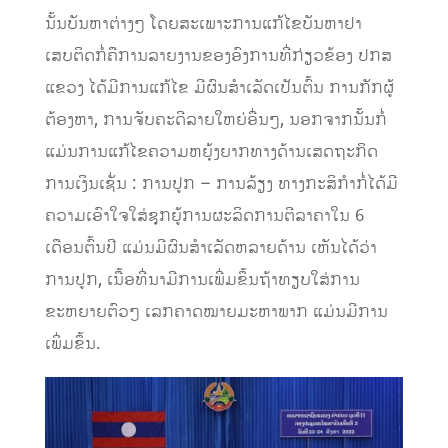
ນັ້ນບັນຫາຕ່າງໆ ໂດຍສະເພາະການແກ້ໄຂບັນຫາຢາ
ເສບຕິດກໍ່ຄືການລາຍງານຂອງອົງການທີ່ກ່ຽວຂ້ອງ ປກສ
ແຂວງ ໄດ້ມີການແກ້ໄຂ ມີຜົນສຳເລັດເປັນຕົ້ນ ການກັກຜູ້
ຕ້ອງຫາ, ການຈັບຄະດີລາຍໃຫຍ່ອື່ນໆ, ນອກຈາກນັ້ນກໍ່
ແມ່ນການແກ້ໄຂຄວາມຫຍຸ້ງຍາກທາງດ້ານເສດຖະກິດ
ການເງິນເຊັ່ນ : ການປູກ – ການລ້ຽງ ທາງກະສິກຳກໍ່ໄດ້ມີ
ຄວາມເອົາໃຈໃສ່ຊຸກຍູ້ການຜະລິດການຕີລາຄາໃນ 6
ເດືອນຕົ້ນປີ ແມ່ນມີຜົນສຳເລັດຫລາຍດ້ານ ເຫັນໄດ້ວ່າ
ການປູກ, ເນື້ອທີ່ນາມີການເພີ່ມຂຶ້ນຖ້າທຽບໃສ່ການ
ຂະຫຍາຍຕົວໆ ເລກຄາດໝາຍມະຫາພາກ ແມ່ນມີການ
ເພິ່ມຂຶ້ນ.