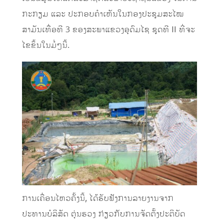
ກະກຽມ ແລະ ປະກອບຄໍາເຫັນໃນກອງປະຊຸມສະໄໝ
ສາມັນເທື່ອທີ 3 ຂອງສະພາແຂວງອຸດົມໄຊ ຊຸດທີ II ທີ່ຈະ
ໄຂຂຶ້ນໃນມໍ່ໆນີ້.
ການເຄື່ອນໄຫວຄັ້ງນີ້, ໄດ້ຮັບຟັງການລາຍງານຈາກ
ປະທານບໍລິສັດ ຕຸ່ນຮວງ ກ່ຽວກັບການຈັດຕັ້ງປະຕິບັດ