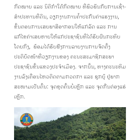
ກົດໝາຍ ແລະ ນິຕິກໍາໃຕ້ກົດໝາຍ ທີ່ພົວພັນກັບການເຊົ່າ-
ສໍາປະທານທີ່ດິນ, ວຽກງານການຄ້ຳປະກັນຄ່າແຮງງານ,
ຂັ້ນຕອນການເສຍພາສີອາກອນໃຫ້ແກ່ລັດ ແລະ ການ
ແກ້ໄຂຄ່າເສຍຫາຍໃຫ້ແກ່ປະຊາຊົນທີ່ໄດ້ຮັບຜົນກະທົບ
ໂດຍກົງ, ພ້ອມໄດ້ຮັບຟັງການລາຍງານການຈັດຕັ້ງ
ປະຕິບັດໜ້າທີ່ວຽກງານຂອງ ຄະນະສະມາຊິກສະພາ
ປະຊາຊົນຂັ້ນແຂວງປະຈຳເມືອງ. ຈາກນັ້ນ, ທາງຄະນະທິມ
ງານລົງເຄື່ອນໄຫວຕິດຕາມກວດກາ ແລະ ຊຸກຍຸ້ ຢູ່ພາກ
ສະໜາມເປັນຕົ້ນ: ຈຸດຂຸດຄົ້ນບໍ່ເຫຼັກ ແລະ ຈຸດກັ່ນຕ່ອງແຮ່
ເຫຼັກ.