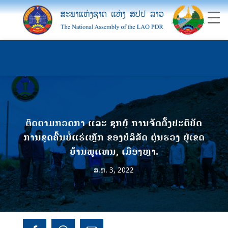
ຕິດຕາມກວດກາ ແລະ ຊຸກຍູ້ ການຈັດຕັ້ງປະຕິບັດ
ການຂຸດຄົ້ນບໍ່ແຮ່ເຫຼັກ ຂອງບໍລິສັດ ຕຸ່ນຮວງ ຢູ່ເຂດ
ບ້ານພູແທນ, ເມືອງຫຼາ.
ສ.ຫ. 3, 2022