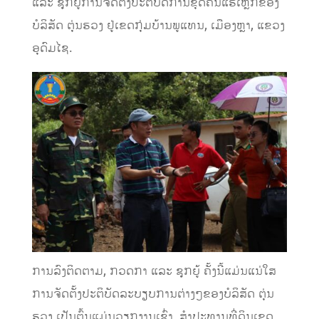
ແລະ ຊຸກຍູ້ການຈັດຕັ້ງປະຕິບັດການຂຸດຄົ້ນແຮ່ເຫຼັກຂອງ
ບໍລິສັດ ຕຸ່ນຮວງ ຢູ່ເຂດກຸ່ມບ້ານພູແທນ, ເມືອງຫຼາ, ແຂວງ
ອຸດົມໄຊ.
ການລົງຕິດຕາມ, ກວດກາ ແລະ ຊຸກຍູ້ ຄັ້ງນີ້ແມ່ນແນ່ໃສ
ການຈັດຕັ້ງປະຕິບັດລະບຽບການຕ່າງໆຂອງບໍລິສັດ ຕຸ່ນ
ຮວງ ເປັນຕົ້ນແມ່ນວຽກງານເຊົ່າ, ສໍາປະທານທີ່ດິນເຂດ