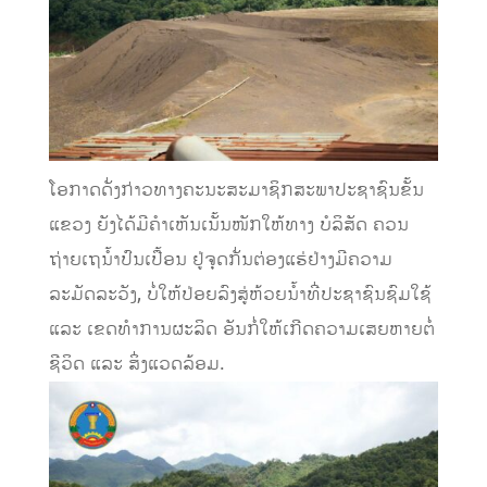
ໂອກາດດັ່ງກ່າວທາງຄະນະສະມາຊິກສະພາປະຊາຊົນຂັ້ນ
ແຂວງ ຍັງໄດ້ມີຄໍາເຫັນເນັ້ນໜັກໃຫ້ທາງ ບໍລິສັດ ຄວນ
ຖ່າຍເຖນ້ຳປົນເປື້ອນ ຢູ່ຈຸດກັ່ນຕ່ອງແຮ່ຢ່າງມີຄວາມ
ລະມັດລະວັງ, ບໍ່ໃຫ້ປ່ອຍລົງສູ່ຫ້ວຍນ້ຳທີ່ປະຊາຊົນຊົມໃຊ້
ແລະ ເຂດທຳການຜະລິດ ອັນກໍ່ໃຫ້ເກີດຄວາມເສຍຫາຍຕໍ່
ຊີວິດ ແລະ ສິ່ງແວດລ້ອມ.