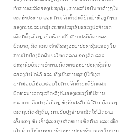
ທຳການຜະລິດຂອງປະຊາຊົນ, ການແກ້ໄຂບັນຫາຕ່າງໆໃນ
ເຂດສຳປະທານ ແລະ ການຈັດຕັ້ງປະຕິບັດໜ້າທີ່ວຽກງານ
ຂອງຄະນະສະມາຊິກສະພາປະຊາຊົນແຂວງປະຈຳເຂດ
ເລືອກຕັ້ງເມືອງ, ເພື່ອຮັບປະກັນການປະຕິບັດພາລະ
ບົດບາດ, ສິດ ແລະ ໜ້າທີ່ຂອງສະພາປະຊາຊົນແຂວງ ໃນ
ການປົກປ້ອງສິດຜົນປະໂຫຍດລວມຂອງລັດ ແລະ
ປະຊາຊົນບັນດາເຜົ່າຕາມກົດໝາຍສະພາປະຊາຊົນຂັ້ນ
ແຂວງກໍານົດໄວ້ ແລະ ທັງເປັນການຊຸກຍູ້ໃຫ້ທຸກ
ພາກສ່ວນມີສ່ວນຮ່ວມໃນການຈັດຕັ້ງປະຕິບັດແຜນ
ພັດທະນາເສດຖະກິດ-ສັງຄົມຂອງແຂວງໃຫ້ມີການ
ຂະຫຍາຍຕົວຢ່າງຕໍ່ເນື່ອງ, ທັງຮັບປະກັນໃຫ້ການຄຸ້ມຄອງ
ເສດຖະກິດ-ສັງຄົມ, ການປັບປຸງອໍານາດລັດໃຫ້ມີຄວາມ
ເຂັ້ມແຂງ ຫັນເຂົ້າສູ່ລະບຽບກົດໝາຍເທື່ອກ້າວ ແລະ ເພື່ອ
ເປັນຂໍ້ມູນໃຫ້ແກ່ສະມາຊິກສະພາປະຊາຊົນແຂວງ ໃນການ