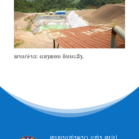
ພາບ/ຂ່າວ: ແສງພອນ ອິນນະລົງ.
ສະພາແຫ່ງຊາດ ແຫ່ງ ສປປ