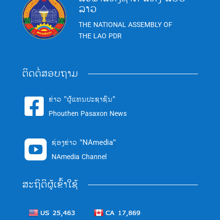
ລາວ
THE NATIONAL ASSEMBLY OF
THE LAO PDR
ຕິດຕໍ່ສອບຖາມ
ຂ່າວ "ຜູ້ແທນປະຊາຊົນ"

Phouthen Pasaxon News
ຊ່ອງຂ່າວ "NAmedia"

NAmedia Channel
ສະຖິຕິຜູ້ເຂົ້າໃຊ້