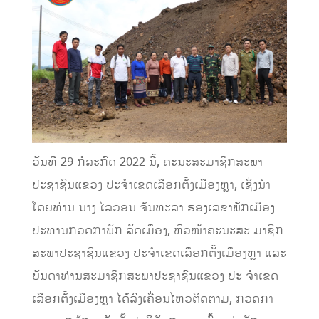
ວັນທີ 29 ກໍລະກົດ 2022 ນີ້, ຄະນະສະມາຊິກສະພາ
ປະຊາຊົນແຂວງ ປະຈຳເຂດເລືອກຕັ້ງເມືອງຫຼາ, ເຊິ່ງນຳ
ໂດຍທ່ານ ນາງ ໄລວອນ ຈັນທະລາ ຮອງເລຂາພັກເມືອງ
ປະທານກວດກາພັກ-ລັດເມືອງ, ຫົວໜ້າຄະນະສະ ມາຊິກ
ສະພາປະຊາຊົນແຂວງ ປະຈຳເຂດເລືອກຕັ້ງເມືອງຫຼາ ແລະ
ບັນດາທ່ານສະມາຊິກສະພາປະຊາຊົນແຂວງ ປະ ຈຳເຂດ
ເລືອກຕັ້ງເມືອງຫຼາ ໄດ້ລົງເຄື່ອນໄຫວຕິດຕາມ, ກວດກາ