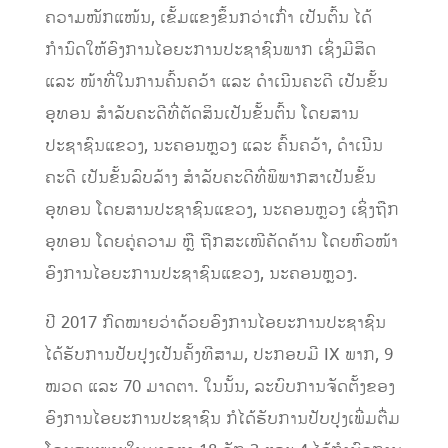
ຄວາມໜັກແໜ້ນ, ເຂັ້ມແຂງຂຶ້ນກວ່າເກົ່າ ເປັນຕົ້ນ ໄດ້
ກຳນົດໃຫ້ອົງການໄອຍະການປະຊາຊົນພາກ ເຊິ່ງມີສິດ
ແລະ ໜ້າທີ່ໃນການຄົ້ນຄວ້າ ແລະ ດຳເນີນຄະດີ ເປັນຂັ້ນ
ອຸທອນ ສຳລັບຄະດີທີ່ຕັດສິນເປັນຂັ້ນຕົ້ນ ໂດຍສານ
ປະຊາຊົນແຂວງ, ນະຄອນຫຼວງ ແລະ ຄົ້ນຄວ້າ, ດໍາເນີນ
ຄະດີ ເປັນຂັ້ນລົບລ້າງ ສໍາລັບຄະດີທີ່ພິພາກສາເປັນຂັ້ນ
ອຸທອນ ໂດຍສານປະຊາຊົນແຂວງ, ນະຄອນຫຼວງ ເຊິ່ງຖືກ
ອຸທອນ ໂດຍຄູ່ຄວາມ ຫຼື ຖືກສະເໜີຄັດຄ້ານ ໂດຍຫົວໜ້າ
ອົງການໄອຍະການປະຊາຊົນແຂວງ, ນະຄອນຫຼວງ.
ປີ 2017 ກົດໝາຍວ່າດ້ວຍອົງການໄອຍະການປະຊາຊົນ
ໄດ້ຮັບການປັບປຸງເປັນຄັ້ງທີສາມ, ປະກອບມີ IX ພາກ, 9
ໝວດ ແລະ 70 ມາດຕາ. ໃນນັ້ນ, ລະບົບການຈັດຕັ້ງຂອງ
ອົງການໄອຍະການປະຊາຊົນ ກໍໄດ້ຮັບການປັບປຸງເພີ່ມຕື່ມ