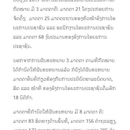
ກົດໝາຍ ມີ 3 ມາດຕາຄື: ມາດຕາ 21 ໂຄງປະກອບການ
ຈັດຕັ້ງ; ມາດຕາ 25 ມາດຕະຖານຂອງຫົວໜ້າອົງການໄອ
ຍະການປະຊາຊົນ ແລະ ພະນັກງານໄອຍະການປະຊາຊົນ
ແລະ ມາດຕາ 68 ງົບປະມານຂອງອົງການໄອຍະການ
ປະຊາຊົນ.
ນອກຈາກການຜັນຂະຫຍາຍ 3 ມາດຕາ ຕາມທີ່ກົດໝາຍ
ໄດ້ກໍານົດໃຫ້ຜັນຂະຫຍາຍແລ້ວ ກໍຍັງໄດ້ຜັນຂະຫຍາຍ
ມາດຕາອື່ນທີ່ກ່ຽວຂ້ອງກັບການປະຕິບັດພາລະບົດບາດ,
ສິດ ແລະ ໜ້າທີ່ ຂອງອົງການໄອຍະການປະຊາຊົນຕື່ມອີກ
18 ນິຕິກໍາ.
ມາດຕາທີ່ກໍານົດໃຫ້ຜັນຂະຫຍາຍ ມີ 8 ມາດຕາ ຄື:
ມາດຕາ 83 ສິດທາງດ້ານພື້ນທີ່, ມາດຕາ 156 ຄໍາຖະແຫຼງ,