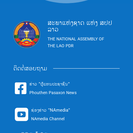
ສະພາແຫ່ງຊາດ ແຫ່ງ ສປປ
ລາວ
THE NATIONAL ASSEMBLY OF
THE LAO PDR
ຕິດຕໍ່ສອບຖາມ
ຂ່າວ "ຜູ້ແທນປະຊາຊົນ"

Phouthen Pasaxon News
ຊ່ອງຂ່າວ "NAmedia"

NAmedia Channel