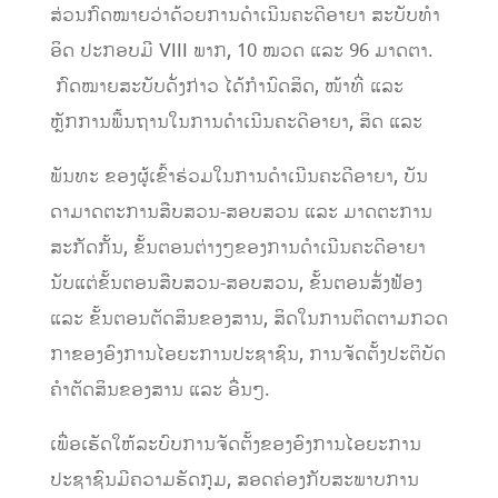
ສ່ວນກົດໝາຍວ່າດ້ວຍການດໍາເນີນຄະດີອາຍາ ສະບັບທໍາ
ອິດ ປະກອບມີ VIII ພາກ, 10 ໝວດ ແລະ 96 ມາດຕາ.
ກົດໝາຍສະບັບດັ່ງກ່າວ ໄດ້ກໍານົດສິດ, ໜ້າທີ່ ແລະ
ຫຼັກການພື້ນຖານໃນການດໍາເນີນຄະດີອາຍາ, ສິດ ແລະ
ພັນທະ ຂອງຜູ້ເຂົ້າຮ່ວມໃນການດໍາເນີນຄະດີອາຍາ, ບັນ
ດາມາດຕະການສືບສວນ-ສອບສວນ ແລະ ມາດຕະການ
ສະກັດກັ້ນ, ຂັ້ນຕອນຕ່າງໆຂອງການດໍາເນີນຄະດີອາຍາ
ນັບແຕ່ຂັ້ນຕອນສືບສວນ-ສອບສວນ, ຂັ້ນຕອນສັ່ງຟ້ອງ
ແລະ ຂັ້ນຕອນຕັດສິນຂອງສານ, ສິດໃນການຕິດຕາມກວດ
ກາຂອງອົງການໄອຍະການປະຊາຊົນ, ການຈັດຕັ້ງປະຕິບັດ
ຄໍາຕັດສິນຂອງສານ ແລະ ອື່ນໆ.
ເພື່ອເຮັດໃຫ້ລະບົບການຈັດຕັ້ງຂອງອົງການໄອຍະການ
ປະຊາຊົນມີຄວາມຮັດກຸມ, ສອດຄ່ອງກັບສະພາບການ