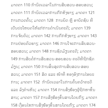
ມາດຕາ 110 ກໍານົດເວລາໃນການສືບສວນ-ສອບສວນ;
ມາດຕາ 111 ກໍານົດເວລາການກັກຂັງພາງ; ມາດຕາ 121
ການກວດຄົ້ນ; ມາດຕາ 128 ການຍຶດ ຫຼື ອາຍັດຊັບ ທີ່
ເປັນປະໂຫຍດໃຫ້ແກ່ການດຳເນີນຄະດີ; ມາດຕາ 139
ການຈັບຕົວ; ມາດຕາ 142 ການກັກຂັງພາງ; ມາດຕາ 143
ການປ່ອຍຕົວພາງ; ມາດຕາ 146 ການໂຈະການສືບສວນ-
ສອບສວນ; ມາດຕາ 148 ການຊັດມ້ຽນຄະດີ; ມາດຕາ
149 ການສືບຕໍ່ການສືບສວນ-ສອບສວນ ຄະດີທີ່ຖືກຊັດ
ມ້ຽນ; ມາດຕາ 150 ການສິ້ນສຸດການສືບສວນ-ສອບ
ສວນ; ມາດຕາ 151 ສິດ ແລະ ໜ້າທີ່ ຂອງອົງການໄອຍະ
ການ; ມາດຕາ 152 ກໍານົດເວລາໃນການຄົ້ນຄວ້າຄະດີ
ແລະ ລົງຄໍາເຫັນ; ມາດຕາ 154 ການສັ່ງຟ້ອງຜູ້ຖືກຫາຂຶ້ນ
ສານ; ມາດຕາ 157 ການສັ່ງຟ້ອງຂຶ້ນສານໂດຍກົງ; ມາດຕາ
158 ເງື່ອນໄຂການສັ່ງຟ້ອງຂຶ້ນສານໂດຍກົງ; ມາດຕາ 174