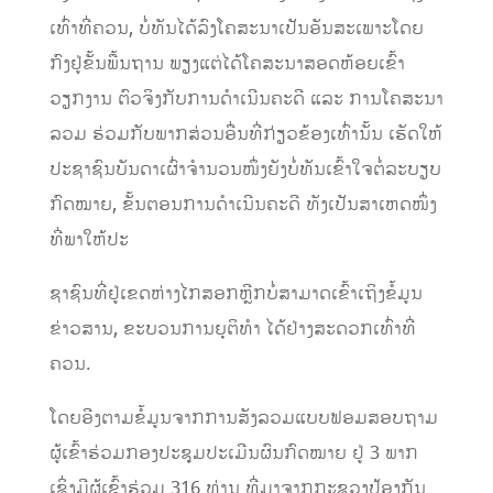
ເທົ່າທີ່ຄວນ, ບໍ່ທັນໄດ້ລົງໂຄສະນາເປັນອັນສະເພາະໂດຍ
ກົງຢູ່ຂັ້ນພື້ນຖານ ພຽງແຕ່ໄດ້ໂຄສະນາສອດຫ້ອຍເຂົ້າ
ວຽກງານ ຕົວຈິງກັບການດໍາເນີນຄະດີ ແລະ ການໂຄສະນາ
ລວມ ຮ່ວມກັບພາກສ່ວນອື່ນທີ່ກ່ຽວຂ້ອງເທົ່ານັ້ນ ເຮັດໃຫ້
ປະຊາຊົນບັນດາເຜົ່າຈໍານວນໜຶ່ງຍັງບໍ່ທັນເຂົ້າໃຈຕໍ່ລະບຽບ
ກົດໝາຍ, ຂັ້ນຕອນການດໍາເນີນຄະດີ ທັງເປັນສາເຫດໜຶ່ງ
ທີ່ພາໃຫ້ປະ
ຊາຊົນທີ່ຢູ່ເຂດຫ່າງໄກສອກຫຼີກບໍ່ສາມາດເຂົ້າເຖິງຂໍ້ມູນ
ຂ່າວສານ, ຂະບວນການຍຸຕິທໍາ ໄດ້ຢ່າງສະດວກເທົ່າທີ່
ຄວນ.
ໂດຍອີງຕາມຂໍ້ມູນຈາກການສັງລວມແບບຟອມສອບຖາມ
ຜູ້ເຂົ້າຮ່ວມກອງປະຊຸມປະເມີນຜົນກົດໝາຍ ຢູ່ 3 ພາກ
ເຊິ່ງມີຜູ້ເຂົ້າຮ່ວມ 316 ທ່ານ ທີ່ມາຈາກກະຊວງປ້ອງກັນ