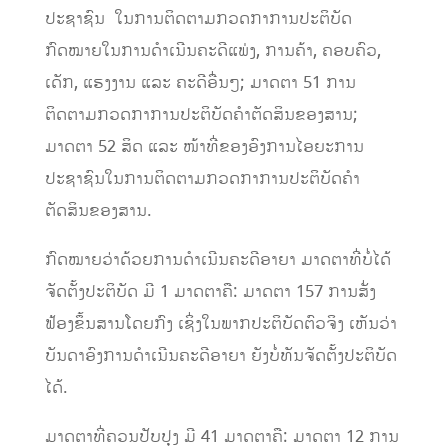
ປະຊາຊົນ ໃນການຕິດຕາມກວດກາການປະຕິບັດ
ກົດໝາຍໃນການດໍາເນີນຄະດີແພ່ງ, ການຄ້າ, ຄອບຄົວ,
ເດັກ, ແຮງງານ ແລະ ຄະດີອື່ນໆ; ມາດຕາ 51 ການ
ຕິດຕາມກວດກາການປະຕິບັດຄໍາຕັດສິນຂອງສານ;
ມາດຕາ 52 ສິດ ແລະ ໜ້າທີ່ຂອງອົງການໄອຍະການ
ປະຊາຊົນໃນການຕິດຕາມກວດກາການປະຕິບັດຄໍາ
ຕັດສິນຂອງສານ.
ກົດໝາຍວ່າດ້ວຍການດໍາເນີນຄະດີອາຍາ ມາດຕາທີ່ບໍ່ໄດ້
ຈັດຕັ້ງປະຕິບັດ ມີ 1 ມາດຕາຄື: ມາດຕາ 157 ການສັ່ງ
ຟ້ອງຂຶ້ນສານໂດຍກົງ ເຊິ່ງໃນພາກປະຕິບັດຕົວຈິງ ເຫັນວ່າ
ບັນດາອົງການດໍາເນີນຄະດີອາຍາ ຍັງບໍ່ທັນຈັດຕັ້ງປະຕິບັດ
ໄດ້.
ມາດຕາທີ່ຄວນປັບປຸງ ມີ 41 ມາດຕາຄື: ມາດຕາ 12 ການ