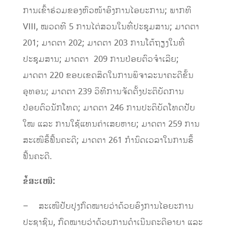
ການເຂົ້າຮ່ວມຂອງຫົວໜ້າອົງການໄອຍະການ; ພາກທີ
VIII, ໝວດທີ 5 ການໄຕ່ສວນໃນທີ່ປະຊຸມສານ; ມາດຕາ
201; ມາດຕາ 202; ມາດຕາ 203 ການໂຕ້ຖຽງໃນທີ່
ປະຊຸມສານ; ມາດຕາ 209 ການປ່ອຍຕົວຈໍາເລີຍ;
ມາດຕາ 220 ຂອບເຂດສິດໃນການພິຈາລະນາຄະດີຂັ້ນ
ອຸທອນ; ມາດຕາ 239 ວິທີການຈັດຕັ້ງປະຕິບັດການ
ປ່ອຍຕົວນັກໂທດ; ມາດຕາ 246 ການປະຕິບັດໂທດປັບ
ໃໝ ແລະ ການໃຊ້ແທນຄ່າເສຍຫາຍ; ມາດຕາ 259 ການ
ສະເໜີຮື້ຟື້ນຄະດີ; ມາດຕາ 261 ກໍານົດເວລາໃນການຮື້
ຟື້ນຄະດີ.
ຂໍ້ສະເໜີ:
– ສະເໜີປັບປຸງກົດໝາຍວ່າດ້ວຍອົງການໄອຍະການ
ປະຊາຊົນ, ກົດໝາຍວ່າດ້ວຍການດໍາເນີນຄະດີອາຍາ ແລະ