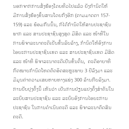
ນອກຈາກການສັ່ງຟ້ອງໂດຍທົ່ວໄປແລ້ວ ຍັງກໍານົດໃຫ້
ມີການສັ່ງຟ້ອງຂຶ້ນສານໂດຍກົງອີກ (ຕາມມາດຕາ 157-
159) ແລະ ພ້ອມກັນນັ້ນ, ກໍໄດ້ກໍານົດໃຫ້ສານປະຊາຊົນ
ພາກ ແລະ ສານປະຊາຊົນສູງສຸດ ມີສິດ ແລະ ໜ້າທີ່ໃນ
ການພິຈາລະນາຄະດີເປັນຂັ້ນລົບລ້າງ, ກໍານົດໃຫ້ອົງການ
ໄອຍະການປະຊາຊົນເຂດ ແລະ ສານປະຊາຊົນເຂດ ມີສິດ
ແລະ ໜ້າທີ່ ພິຈາລະນາຄະດີເປັນຂັ້ນຕົ້ນ, ຄະດີອາຍາທີ່
ກົດໝາຍກໍານົດໂທດຕັດອິດສະຫຼະພາບ 3 ປີລົງມາ ແລະ
ມີມູນຄ່າຄວາມເສຍຫາຍທາງແພ່ງ 300 ລ້ານກີບລົງມາ.
ການປັບປຸງຄັ້ງນີ້ ເຫັນວ່າ ເປັນການປ່ຽນແປງຄັ້ງສໍາຄັນໃນ
ລະບົບສານປະຊາຊົນ ແລະ ລະບົບອົງການໄອຍະການ
ປະຊາຊົນ ໃນການດໍາເນີນຄະດີ ແລະ ພິຈາລະນາຕັດສິນ
ຄະດີ.