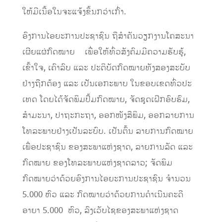
ໃຫ້ມີເນື້ອໃນຈະແຈ້ງຂຶ້ນກວ່າເກົ່າ.
ອົງການໄອຍະການປະຊາຊົນ ຖືສໍາຄັນວຽກງານໂຄສະນາ
ເຜີຍແຜ່ກົດໝາຍ ເພື່ອໃຫ້ທົ່ວສັງຄົມມີຄວາມຮັບຮູ້,
ເຂົ້າໃຈ, ເຄົາລົບ ແລະ ປະຕິບັດກົດໝາຍທັງສອງສະບັບ
ຢ່າງຖືກຕ້ອງ ແລະ ເປັນເອກະພາບ ໃນຂອບເຂດທົ່ວປະ
ເທດ ໂດຍໄດ້ຈັດພິມປຶ້ມກົດໝາຍ, ຈັດຊຸດເຝິກອົບຮົມ,
ສໍາມະນາ, ປາຖະກະຖາ, ອອກໜັງສືພິມ, ອອກລາຍການ
ໂທລະພາບຢ່າງເປັນລະບົບ. ເປັນຕົ້ນ ລາຍການກົດໝາຍ
ເພື່ອປະຊາຊົນ ຂອງສະພາແຫ່ງຊາດ, ລາຍການລັດ ແລະ
ກົດໝາຍ ຂອງໂທລະພາບແຫ່ງຊາດລາວ; ຈັດພິມ
ກົດໝາຍວ່າດ້ວຍອົງການໄອຍະການປະຊາຊົນ ຈໍານວນ
5.000 ຫົວ ແລະ ກົດໝາຍວ່າດ້ວຍການດໍາເນີນຄະດີ
ອາຍາ 5.000 ຫົວ, ລົງເວັບໄຊຂອງສະພາແຫ່ງຊາດ