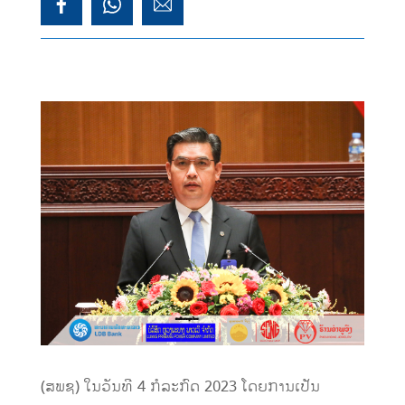
(ສພຊ) ໃນວັນທີ 4 ກໍລະກົດ 2023 ໂດຍການເປັນ