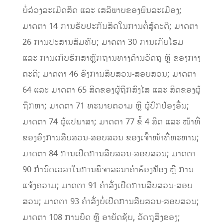
ບໍ່ລ່ວງລະເມີດສິິດ ແລະ ເສລີພາບຂອງພົນລະເມືອງ;
ມາດຕາ 14 ການຮັບປະກັນສິດໃນການຕໍ່ສູ້ຄະດີ; ມາດຕາ
26 ການປະສານສົມທົບ; ມາດຕາ 30 ການເກັບໂຮມ
ແລະ ການເກັບຮັກສາຫຼັກຖານທາງດ້ານວັດຖຸ ຫຼື ຂອງກາງ
ຄະດີ; ມາດຕາ 46 ອົງການສືບສວນ-ສອບສວນ; ມາດຕາ
64 ແລະ ມາດຕາ 65 ສິດຂອງຜູ້ຖືກສົງໄສ ແລະ ສິດຂອງຜູ້
ຖືກຫາ; ມາດຕາ 71 ທະນາຍຄວາມ ຫຼື ຜູ້ປົກປ້ອງອື່ນ;
ມາດຕາ 74 ຜູ້ແປພາສາ; ມາດຕາ 77 ຂໍ້ 4 ສິດ ແລະ ໜ້າທີ່
ຂອງອົງການສືບສວນ-ສອບສວນ ຂອງເຈົ້າໜ້າທີ່ທະຫານ;
ມາດຕາ 84 ການເປີດການສືບສວນ-ສອບສວນ; ມາດຕາ
90 ກໍານົດເວລາໃນການພິຈາລະນາຄໍາຮ້ອງຟ້ອງ ຫຼື ການ
ແຈ້ງຄວາມ; ມາດຕາ 91 ຄໍາສັ່ງເປີດການສືບສວນ-ສອບ
ສວນ; ມາດຕາ 93 ຄໍາສັ່ງບໍ່ເປີດການສືບສວນ-ສອບສວນ;
ມາດຕາ 108 ການຍຶດ ຫຼື ອາຍັດຊັບ, ວັດຖຸສິ່ງຂອງ;