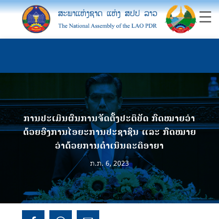
ການປະເມີນຜົນການຈັດຕັ້ງປະຕິບັດ ກົດໝາຍວ່າ
ດ້ວຍອົງການໄອຍະການປະຊາຊົນ ແລະ ກົດໝາຍ
ວ່າດ້ວຍການດໍາເນີນຄະດີອາຍາ
ກ.ກ. 6, 2023