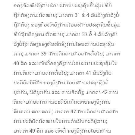
ຂອງຫົວໜ້າອົງການໄອຍະການປະຊາຊົນຂັ້ນລຸ່ມ ທີ່ບໍ່
ຖືກຕ້ອງຕາມກົດໝາຍ; ມາດຕາ 31 ຂໍ້ 4 ລົບລ້າງຄໍາສັ່ງບໍ່
ຖືກຕ້ອງ ຂອງຫົວໜ້າອົງການໄອຍະການປະຊາຊົນຂັ້ນລຸ່ມ
ທີ່ບໍ່ຖືກຕ້ອງຕາມກົດໝາຍ; ມາດຕາ 33 ຂໍ້ 4 ລົບລ້າງຄໍາ
ສັ່ງບໍ່ຖືກຕ້ອງຂອງຫົວໜ້າອົງການໄອຍະການປະຊາຊົນ
ເຂດ; ມາດຕາ 39 ການຕິດຕາມກວດກາທົ່ວໄປ; ມາດຕາ
40 ສິດ ແລະ ໜ້າທີ່ຂອງອົງການໄອຍະການປະຊາຊົນໃນ
ການຕິດຕາມກວດກາທົ່ວໄປ; ມາດຕາ 41 ຜົນບັງຄັບ
ປະຕິບັດນິຕິກໍາ ຂອງອົງການໄອຍະການປະຊາຊົນຕໍ່
ບຸກຄົນ, ນິຕິບຸກຄົນ ແລະ ການຈັດຕັ້ງ; ມາດຕາ 42 ການ
ຕິດຕາມກວດກາການປະຕິບັດກົດໝາຍຂອງອົງການ
ສືບສວນ-ສອບສວນ; ມາດຕາ 47 ການຕິດຕາມກວດກາ
ການປະຕິບັດກົດໝາຍໃນການດໍາເນີນຄະດີຢູ່ສານ;
ມາດຕາ 49 ສິດ ແລະ ໜ້າທີ່ ຂອງອົງການໄອຍະການ