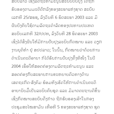
ສປປລາວ ເຊິ່ງລັດຖະທໍາມະນູນສະບັບປັບປຸງ ໄດ້ຖືກ
ຮັບຮອງຕາມມະຕິຕົກລົງຂອງສະພາແຫ່ງຊາດ ສະບັບ
ເລກທີ 25/ສພຊ, ລົງວັນທີ 6 ພຶດສະພາ 2003 ແລະ ມີ
ຜົນບັງຄັບໃຊ້ຕາມລັດຖະດໍາລັດຂອງປະທານປະເທດ
ສະບັບເລກທີ 32/ປປທ,​ ລົງວັນທີ 28 ພຶດສະພາ 2003
ເຊິ່ງໄດ້ສົ່ງຜົນໃຫ້ມີການປັບປຸງລະບົບກົດໝາຍ ແລະ ວຽກ
ງານຍຸຕິທໍາ ຢູ່ ສປປລາວ; ໃນນັ້ນ, ກົດໝາຍວ່າດ້ວຍການ
ດໍາເນີນຄະດີອາຍາ ກໍໄດ້ຮັບການປັບປຸງຄັ້ງທີໜຶ່ງ ໃນປີ
2004 ເພື່ອໃຫ້ສອດຄ່ອງຕາມລັດຖະທໍາມະນູນ ແລະ
ສອດຄ່ອງກັບສະພາບການຂະຫຍາຍຕົວທາງດ້ານ
ເສດຖະກິດ-ສັງຄົມ ພ້ອມທັງເຮັດໃຫ້ການດໍາເນີນຄະດີ
ອາຍານັບມື້ເປັນລະບົບຄົບຊຸດ ແລະ ມີມາດຕະຖານດີຂຶ້ນ
ເຊິ່ງກົດໝາຍສະບັບດັ່ງກ່າວ ຖືກຮັບຮອງເອົາໃນກອງ
ປະຊຸມສະໄໝສາມັນ ເທື່ອທີ 5 ຂອງສະພາແຫ່ງຊາດ ຊຸດ