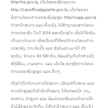
http//na.gov.la, ເວັບໄຊຂອງລັດຖະບານ
http://Laoofficialgazette.gov.la, ເວັບໄຊຂອງ
ອົງການໄອຍະການປະຊາຊົນສູງສຸດ http//ospp.gov.la
ຢ່າງກວ້າງຂວາງ ແລະ ທົ່ວເຖິງ, ໄດ້ສ້າງວາລະສານໄອຍະ
ການປະຊາຊົນ ໃນປີ 2016 ຮອດປັດຈຸບັນ ເຊິ່ງໄດ້ຈັດພິມ
ເປັນລາຍໄຕມາດ ເພື່ອເຜີຍແຜ່ໃຫ້ພະນັກງານໄອຍະການ
ປະຊາຊົນ, ການຈັດຕັ້ງ ແລະ ສັງຄົມຜ່ານມາໄດ້ 29
ສະບັບ, ຈໍານວນ 43.500 ຫົວ, ພ້ອມທັງເກັບກໍາຂ່າວລົງ
ໜັງສືພິມ, ວາລະສານ ແລະ ເວັບໄຊ ຂອງອົງການໄອຍະ
ການປະຊາຊົນສູງສຸດ ແລະ ອື່ນໆ.
ເຖິງຢ່າງໃດກໍຕາມການໂຄສະນາ, ເຜີຍແຜ່ກົດໝາຍ ແລະ
ການຍົກສູງສະຕິເຄົາລົບກົດໝາຍ ໃຫ້ແກ່ພະນັກ ງານ,
ທະຫານ, ຕໍາຫຼວດ ແລະ ພໍ່ແມ່ປະຊາຊົນລາວບັນດາເຜົ່າ
ຍັງມີລັກສະນະຈໍາກັດ, ບໍ່ທັນກວ້າງຂວາງ ແລະ ທົ່ວເຖິງ