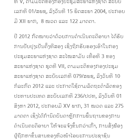
ທີ V, ຕາມມະຕິຂອງກອງປະຊຸມສະພາແຫ່ງຊາດ ສະບັບ
ເລກທີ 01/ສພຊ, ລົງວັນທີ 15 ພຶດສະພາ 2004, ປະກອບ
ມີ XII ພາກ, 8 ໝວດ ແລະ 122 ມາດຕາ.
ປີ 2012 ກົດໝາຍວ່າດ້ວຍການດໍາເນີນຄະດີອາຍາ ໄດ້ຮັບ
ການປັບປຸງເປັນຄັ້ງທີສອງ ເຊິ່ງຖືກຮັບຮອງເອົາໃນກອງ
ປະຊຸມສະພາແຫ່ງຊາດ ສະໄໝສາມັນ ເທື່ອທີ 3 ຂອງ
ສະພາແຫ່ງຊາດ ຊຸດທີ VII, ຕາມມະຕິຂອງກອງປະຊຸມ
ສະພາແຫ່ງຊາດ ສະບັບເລກທີ 079/ສພຊ, ລົງວັນທີ 10
ກໍລະກົດ 2012 ແລະ ປະກາດໃຊ້ຕາມລັດຖະດໍາລັດຂອງ
ປະທານປະເທດ ສະບັບເລກທີ 236/ປປທ, ລົງວັນທີ 01
ສິງຫາ 2012, ປະກອບມີ XV ພາກ, 31 ໝວດ ແລະ 275
ມາດຕາ ເຊິ່ງໄດ້ກໍານົດບັນດາຫຼັກການພື້ນຖານຂອງການ
ດໍາເນີນຄະດີອາຍາ ໃຫ້ຈະແຈ້ງຂຶ້ນກວ່າເກົ່າ, ການສັ່ງຟ້ອງ
ຜູ້ຖືກຫາຂຶ້ນສານຂອງຫົວໜ້າໄອຍະການປະຊາຊົນ