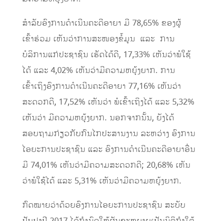
ສໍາລັບອົງການດໍາເນີນຄະດີອາຍາ ມີ 78,65% ຂອງຜູ້
ເຂົ້າຮ່ວມ ເຫັນວ່າການສະໜອງຂໍ້ມູນ ແລະ ການ
ບໍລິການແກ່ປະຊາຊົນ ເຮັດໄດ້ດີ, 17,33% ເຫັນວ່າພໍໃຊ້
ໄດ້ ແລະ 4,02% ເຫັນວ່າມີຄວາມຫຍຸ້ງຍາກ. ການ
ເຂົ້າເຖິງອົງການດໍາເນີນຄະດີອາຍາ 77,16% ເຫັນວ່າ
ສະດວກດີ, 17,52% ເຫັນວ່າ ພໍເຂົ້າເຖິງໄດ້ ແລະ 5,32%
ເຫັນວ່າ ມີຄວາມຫຍຸ້ງຍາກ. ນອກຈາກນັ້ນ, ຍັງໄດ້
ສອບຖາມກ່ຽວກັບກົນໄກປະສານງານ ລະຫວ່າງ ອົງການ
ໄອຍະການປະຊາຊົນ ແລະ ອົງການດໍາເນີນຄະດີອາຍາອື່ນ
ມີ 74,01% ເຫັນວ່າມີຄວາມສະດວກດີ; 20,68% ເຫັນ
ວ່າພໍໃຊ້ໄດ້ ແລະ 5,31% ເຫັນວ່າມີຄວາມຫຍຸ້ງຍາກ.
ກົດໝາຍວ່າດ້ວຍອົງການໄອຍະການປະຊາຊົນ ສະບັບ
ປັບປຸງປີ 2017 ໄດ້ກໍານົດໃຫ້ຜັນຂະຫຍາຍເປັນນິຕິກໍາໃຕ້