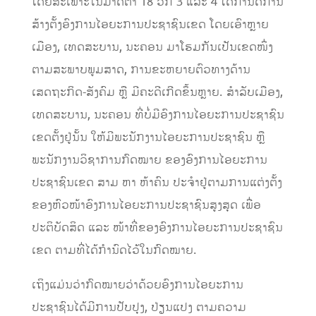
ໂດຍສະເພາະໃນມາດຕາ 18 ວັກ 3 ແລະ 4 ໄດ້ກໍານົດການ
ສ້າງຕັ້ງອົງການໄອຍະການປະຊາຊົນເຂດ ໂດຍເອົາຫຼາຍ
ເມືອງ, ເທດສະບານ, ນະຄອນ ມາໂຮມກັນເປັນເຂດໜຶ່ງ
ຕາມສະພາບພູມສາດ, ການຂະຫຍາຍຕົວທາງດ້ານ
ເສດຖະກິດ-ສັງຄົມ ຫຼື ມີຄະດີເກີດຂຶ້ນຫຼາຍ. ສຳລັບເມືອງ,
ເທດສະບານ, ນະຄອນ ທີ່ບໍ່ມີອົງການໄອຍະການປະຊາຊົນ
ເຂດຕັ້ງຢູ່ນັ້ນ ໃຫ້ມີພະນັກງານໄອຍະການປະຊາຊົນ ຫຼື
ພະນັກງານວິຊາການກົດໝາຍ ຂອງອົງການໄອຍະການ
ປະຊາຊົນເຂດ ສາມ ຫາ ຫ້າຄົນ ປະຈໍາຢູ່ຕາມການແຕ່ງຕັ້ງ
ຂອງຫົວໜ້າອົງການໄອຍະການປະຊາຊົນສູງສຸດ ເພື່ອ
ປະຕິບັດສິດ ແລະ ໜ້າທີ່ຂອງອົງການໄອຍະການປະຊາຊົນ
ເຂດ ຕາມທີ່ໄດ້ກຳນົດໄວ້ໃນກົດໝາຍ.
ເຖິງແມ່ນວ່າກົດໝາຍວ່າດ້ວຍອົງການໄອຍະການ
ປະຊາຊົນໄດ້ມີການປັບປຸງ, ປ່ຽນແປງ ຕາມຄວາມ