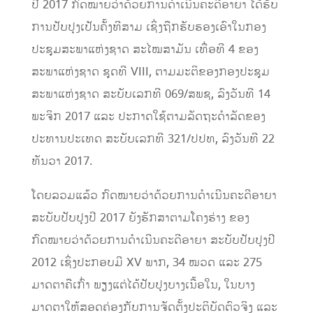
ປີ 2017 ກົດໝາຍວ່າດ້ວຍການດໍາເນີນຄະດີອາຍາ ໄດ້ຮັບ
ການປັບປຸງເປັນຄັ້ງທີສາມ ເຊິ່ງຖືກຮັບຮອງເອົາໃນກອງ
ປະຊຸມສະພາແຫ່ງຊາດ ສະໄໝສາມັນ ເທື່ອທີ 4 ຂອງ
ສະພາແຫ່ງຊາດ ຊຸດທີ VIII, ຕາມມະຕິຂອງກອງປະຊຸມ
ສະພາແຫ່ງຊາດ ສະບັບເລກທີ 069/ສພຊ, ລົງວັນທີ 14
ພະຈິກ 2017 ແລະ ປະກາດໃຊ້ຕາມລັດຖະດໍາລັດຂອງ
ປະທານປະເທດ ສະບັບເລກທີ 321/ປປທ, ລົງວັນທີ 22
ທັນວາ 2017.
ໂດຍລວມແລ້ວ ກົດໝາຍວ່າດ້ວຍການດໍາເນີນຄະດີອາຍາ
ສະບັບປັບປຸງປີ 2017 ຍັງຮັກສາຕາມໂຄງຮ່າງ ຂອງ
ກົດໝາຍວ່າດ້ວຍການດໍາເນີນຄະດີອາຍາ ສະບັບປັບປຸງປີ
2012 ເຊິ່ງປະກອບມີ XV ພາກ, 34 ໝວດ ແລະ 275
ມາດຕາຄືເກົ່າ ພຽງແຕ່ໄດ້ປັບປຸງບາງເນື້ອໃນ, ໃນບາງ
ມາດຕາໃຫ້ສອດຄ່ອງກັບການຈັດຕັ້ງປະຕິບັດຕົວຈິງ ແລະ