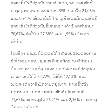
ແລະ ເຂົ້າໃຈດີກ່ຽວກັບພາລະບົດບາດ, ສິດ ແລະ ໜ້າທີ່
ຂອງອົງການດໍາເນີນຄະດີອາຍາ 78%, ພໍເຂົ້າໃຈ 21,06%
ແລະ 0,94 % ເຫັນວ່າບໍ່ເຂົ້າໃຈ. ຜູ້ເຂົ້າຮ່ວມມີຄວາມຮັບຮູ້
ແລະ ເຂົ້າໃຈດີກ່ຽວກັບຂັ້ນຕອນການດໍາເນີນຄະດີອາຍາ
70,67%, ພໍເຂົ້າໃຈ 27,38% ແລະ 1,95% ເຫັນວ່າບໍ່
ເຂົ້າໃຈ.
ໂດຍອີງຕາມຂໍ້ມູນທີ່ສັງລວມໄດ້ຈາກແບບຟອມສອບຖາມ
ຜູ້ເຂົ້າຮ່ວມກອງປະຊຸມປະເມີນຜົນກົດໝາຍ ທີ່ກ່າວມາ
ນັ້ນ ການສະໜອງຂໍ້ມູນ ແລະ ການບໍລິການແກ່ປະຊາຊົນ
ເຫັນວ່າເຮັດໄດ້ດີ 82,72%, ດີພໍໃຊ້ 12,13% ແລະ
5,15% ເຫັນວ່າຍັງມີຄວາມຫຍຸ້ງຍາກ. ການເຂົ້າເຖິງ
ອົງການໄອຍະການປະຊາຊົນ ເຫັນວ່າມີສະດວກດີ
71,63%; ພໍເຂົ້າເຖິງໄດ້ 26,21% ແລະ 2,16% ເຫັນວ່າຍັງ
ມີຄວາມຫຍຸ້ງຍາກ.