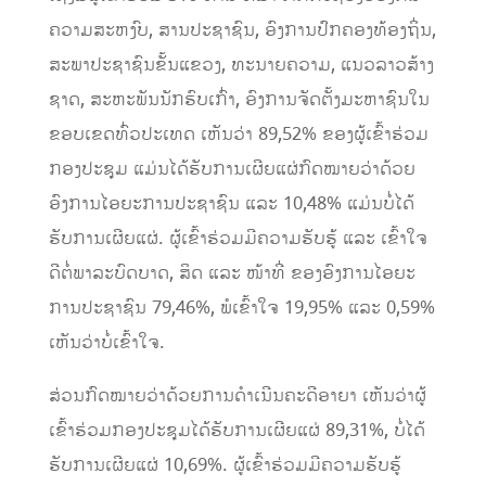
ຄວາມສະຫງົບ, ສານປະຊາຊົນ, ອົງການປົກຄອງທ້ອງຖິ່ນ,
ສະພາປະຊາຊົນຂັ້ນແຂວງ, ທະນາຍຄວາມ, ແນວລາວສ້າງ
ຊາດ, ສະຫະພັນນັກຮົບເກົ່າ, ອົງການຈັດຕັ້ງມະຫາຊົນໃນ
ຂອບເຂດທົ່ວປະເທດ ເຫັນວ່າ 89,52% ຂອງຜູ້ເຂົ້າຮ່ວມ
ກອງປະຊຸມ ແມ່ນໄດ້ຮັບການເຜີຍແຜ່ກົດໝາຍວ່າດ້ວຍ
ອົງການໄອຍະການປະຊາຊົນ ແລະ 10,48% ແມ່ນບໍ່ໄດ້
ຮັບການເຜີຍແຜ່. ຜູ້ເຂົ້າຮ່ວມມີຄວາມຮັບຮູ້ ແລະ ເຂົ້າໃຈ
ດີຕໍ່ພາລະບົດບາດ, ສິດ ແລະ ໜ້າທີ່ ຂອງອົງການໄອຍະ
ການປະຊາຊົນ 79,46%, ພໍເຂົ້າໃຈ 19,95% ແລະ 0,59%
ເຫັນວ່າບໍ່ເຂົ້າໃຈ.
ສ່ວນກົດໝາຍວ່າດ້ວຍການດໍາເນີນຄະດີອາຍາ ເຫັນວ່າຜູ້
ເຂົ້າຮ່ວມກອງປະຊຸມໄດ້ຮັບການເຜີຍແຜ່ 89,31%, ບໍ່ໄດ້
ຮັບການເຜີຍແຜ່ 10,69%. ຜູ້ເຂົ້າຮ່ວມມີຄວາມຮັບຮູ້