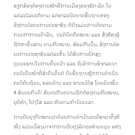
ຮຽກຮ້ອງຕ້ອງການໜ້າທີ່ການເມືອງຂອງພັກ-ລັດ ໃນ
ແຕ່ລະໄລຍະກໍຕາມ ແຕ່ພາລະບົດບາດພື້ນຖານຂອງ
ອົງການໄອຍະການປະຊາຊົນ ກໍຍັງແມ່ນການຕິດຕາມ
ກວດກາການເຄົາລົບ, ປະຕິບັດກົດໝາຍ ແລະ ສັ່ງຟ້ອງຜູ້
ຖືກຫາຂຶ້ນສານ ຕາມກົດໝາຍ. ພ້ອມກັນນັ້ນ, ອົງການໄອ
ຍະການປະຊາຊົນແຕ່ລະຂັ້ນ ໄດ້ຮັບການຍົກສູງ
ຄຸນນະພາບໃນການຄົ້ນຄວ້າ ແລະ ຖືເອົາການພິຈາລະນາ
ຄະດີເປັນໜ້າທີ່ສໍາຄັນຕົ້ນຕໍ ບົນພື້ນຖານຫຼັກການດໍາເນີນ
ຄະດີຄົບຖ້ວນ, ຮອບດ້ານ ແລະ ພາວະວິໄສ ໂດຍຍຶດໝັ້ນ
4 ຮັບປະກັນຄື: ຮັບປະກັນຄວາມຖືກຕ້ອງຕາມກົດໝາຍ,
ຍຸຕິທໍາ, ໂປ່ງໃສ ແລະ ທັນຕາມກໍານົດເວລາ.
ການປັບປຸງກົດໝາຍວ່າດ້ວຍການດໍາເນີນຄະດີອາຍາຄັ້ງທີ
ໜຶ່ງ ແມ່ນເນື່ອງມາຈາກການປັບປຸງລັດຖະທໍາມະນູນ ແຫ່ງ