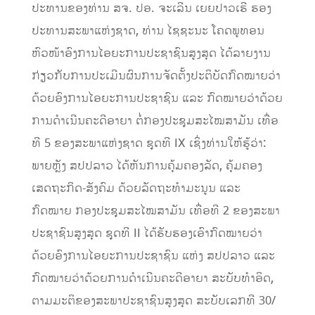
ປະທານຂອງທ່ານ ສຈ. ປອ. ຈະເລີນ ເຍຍປາວເຮີ ຮອງ
ປະທານສະພາແຫ່ງຊາດ, ທ່ານ ໄຊຊະນະ ໂຄດພູທອນ
ຫົວໜ້າອົງການໄອຍະການປະຊາຊົນສູງສຸດ ໄດ້ລາຍງານ
ກ່ຽວກັບການປະເມີນຜົນການຈັດຕັ້ງປະຕິບັດກົດໝາຍວ່າ
ດ້ວຍອົງການໄອຍະການປະຊາຊົນ ແລະ ກົດໝາຍວ່າດ້ວຍ
ການດໍາເນີນຄະດີອາຍາ ຕໍ່ກອງປະຊຸມສະໄໝສາມັນ ເທື່ອ
ທີ 5 ຂອງສະພາແຫ່ງຊາດ ຊຸດທີ IX ເຊິ່ງທ່ານໃຫ້ຮູ້ວ່າ:
ພາຍຫຼັງ ສປປລາວ ໄດ້ຫັນການຄຸ້ມຄອງລັດ, ຄຸ້ມຄອງ
ເສດຖະກິດ-ສັງຄົມ ດ້ວຍລັດຖະທໍາມະນູນ ແລະ
ກົດໝາຍ ກອງປະຊຸມສະໄໝສາມັນ ເທື່ອທີ 2 ຂອງສະພາ
ປະຊາຊົນສູງສຸດ ຊຸດທີ II ໄດ້ຮັບຮອງເອົາກົດໝາຍວ່າ
ດ້ວຍອົງການໄອຍະການປະຊາຊົນ ແຫ່ງ ສປປລາວ ແລະ
ກົດໝາຍວ່າດ້ວຍການດໍາເນີນຄະດີອາຍາ ສະບັບທໍາອິດ,
ຕາມມະຕິຂອງສະພາປະຊາຊົນສູງສຸດ ສະບັບເລກທີ 30/