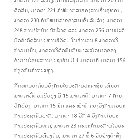
ມາດຕາ 172 ລະບຽບການປະຊຸມສານ, ມາດຕາ 205 ຄໍາ
ຕັດສິນ, ມາດຕາ 221 ຄໍາພິພາກສາຂອງສານຂັ້ນອຸທອນ,
ມາດຕາ 230 ຄໍາພິພາກສາຂອງສານຂັ້ນລົບລ້າງ, ມາດຕາ
248 ການຍົກຍ້າຍນັກໂທດ ແລະ ມາດຕາ 256 ການປະຕິ
ບັດຄໍາຕັດສິນປະຫານຊີວິດ. ໃນຈໍານວນ 8 ມາດຕາທີ່
ກ່າວມານັ້ນ, ມາດຕາທີ່ຕິດພັນກັບພາລະບົດບາດຂອງ
ອົງການໄອຍະການປະຊາຊົນ ມີ 1 ມາດຕາຄື ມາດຕາ 156
ກ່ຽວກັບຄໍາຖະແຫຼງ.
ກົດໝາຍວ່າດ້ວຍອົງການໄອຍະການປະຊາຊົນ ເຫັນວ່າ
ມາດຕາທີ່ຄວນປັບປຸງ ມີ 15 ມາດຕາຄື: ມາດຕາ 7 ການ
ປົກປ້ອງ; ມາດຕາ 15 ສິດ ແລະ ໜ້າທີ່ ຂອງອົງການໄອຍະ
ການປະຊາຊົນພາກ; ມາດຕາ 18 ວັກ 4 ອົງການໄອຍະ
ການປະຊາຊົນເຂດ; ມາດຕາ 23 ຄະນະກໍາມະການໄອຍະ
ການປະຊາຊົນທ້ອງຖິ່ນ; ມາດຕາ 27 ຂໍ້ 6 ລົບລ້າງຄຳສັ່ງ