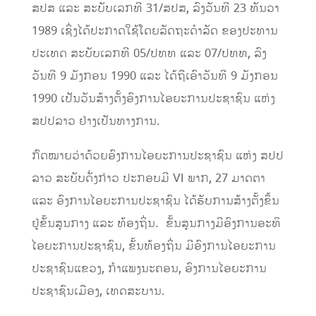
ສປສ ແລະ ສະບັບເລກທີ 31/ສປສ, ລົງວັນທີ 23 ທັນວາ
1989 ເຊິ່ງໄດ້ປະກາດໃຊ້ໂດຍລັດຖະດໍາລັດ ຂອງປະທານ
ປະເທດ ສະບັບເລກທີ 05/ປທທ ແລະ 07/ປທທ, ລົງ
ວັນທີ 9 ມັງກອນ 1990 ແລະ ໄດ້ຖືເອົາວັນທີ 9 ມັງກອນ
1990 ເປັນວັນສ້າງຕັ້ງອົງການໄອຍະການປະຊາຊົນ ແຫ່ງ
ສປປລາວ ຢ່າງເປັນທາງການ.
ກົດໝາຍວ່າດ້ວຍອົງການໄອຍະການປະຊາຊົນ ແຫ່ງ ສປປ
ລາວ ສະບັບດັ່ງກ່າວ ປະກອບມີ VI ພາກ, 27 ມາດຕາ
ແລະ ອົງການໄອຍະການປະຊາຊົນ ໄດ້ຮັບການສ້າງຕັ້ງຂຶ້ນ
ຢູ່ຂັ້ນສູນກາງ ແລະ ທ້ອງຖິ່ນ. ຂັ້ນສູນກາງມີອົງການອະທິ
ໄອຍະການປະຊາຊົນ, ຂັ້ນທ້ອງຖິ່ນ ມີອົງການໄອຍະການ
ປະຊາຊົນແຂວງ, ກຳແພງນະຄອນ, ອົງການໄອຍະການ
ປະຊາຊົນເມືອງ, ເທດສະບານ.