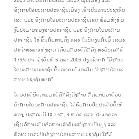
2009 ວ່າດ້ວຍການໂຮມສານປະຊາຊົນເມືອງ ແລະ
ອົງການໄອຍະການປະຊາຊົນເມືອງ ເຂົ້າເປັນສານປະຊາຊົນ
ເຂດ ແລະ ອົງການໄອຍະການປະຊາຊົນເຂດ ພ້ອມທັງຫັນ
ງົບປະມານຂອງສານປະຊາຊົນ ແລະ ອົງການໄອຍະການ
ປະຊາຊົນ ໃຫ້ຂຶ້ນກັບສາຍຕັ້ງ ແລະ ໃນປີດຽວກັນນີ້ ຄະນະ
ປະຈໍາສະພາແຫ່ງຊາດ ໄດ້ອອກມະຕິຕົກລົງ ສະບັບເລກທີ
179/ຄປຈ, ລົງວັນທີ 5 ຕຸລາ 2009 ປ່ຽນຊື່ຈາກ “ອົງການ
ໄອຍະການປະຊາຊົນຂັ້ນອຸທອນ” ມາເປັນ “ອົງການໄອຍະ
ການປະຊາຊົນພາກ”.
ໂດຍປະຕິບັດຕາມມະຕິຕົກລົງດັ່ງກ່າວ ກົດໝາຍວ່າດ້ວຍ
ອົງການໄອຍະການປະຊາຊົນ ໄດ້ຮັບການປັບປຸງເປັນຄັ້ງທີ
ສອງ, ປະກອບມີ IX ພາກ, 9 ໝວດ ແລະ 70 ມາດຕາ
ເຊິ່ງໄດ້ກາຍເປັນຂີດໝາຍສໍາຄັນແຫ່ງການປັບປຸງ ແລະ
ພັດທະນາລະບົບອົງການໄອຍະການປະຊາຊົນ ໃຫ້ມີ