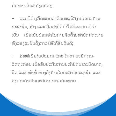
ກົດໝາຍອື່ນທີ່ກ່ຽວຂ້ອງ;
– ສະເໜີສ້າງກົດໝາຍວ່າດ້ວຍພະນັກງານໄອຍະການ
ປະຊາຊົນ, ສ້າງ ແລະ ປັບປຸງນິຕິກຳໃຕ້ກົດໝາຍ ທີ່ຈໍາ
ເປັນ ເພື່ອເປັນບ່ອນອີງໃນການຈັດຕັ້ງປະຕິບັດກົດໝາຍ
ທັງສອງສະບັບດັ່ງກ່າວໃຫ້ໄດ້ຮັບຜົນດີ;
– ສະໜີເພີ່ມງົບປະມານ ແລະ ໂກຕາ ພະນັກງານ-
ລັດຖະກອນ ເພື່ອຮັບປະກັນການປະຕິບັດພາລະບົດບາດ,
ສິດ ແລະ ໜ້າທີ່ ຂອງອົງການໄອຍະການປະຊາຊົນ ແລະ
ອົງການດໍາເນີນຄະດີອາຍາຕາມກົດໝາຍ.