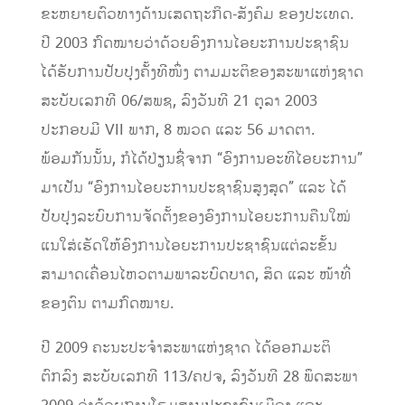
ຂະຫຍາຍຕົວທາງດ້ານເສດຖະກິດ-ສັງຄົມ ຂອງປະເທດ.
ປີ 2003 ກົດໝາຍວ່າດ້ວຍອົງການໄອຍະການປະຊາຊົນ
ໄດ້ຮັບການປັບປຸງຄັ້ງທີໜຶ່ງ ຕາມມະຕິຂອງສະພາແຫ່ງຊາດ
ສະບັບເລກທີ 06/ສພຊ, ລົງວັນທີ 21 ຕຸລາ 2003
ປະກອບມີ VII ພາກ, 8 ໝວດ ແລະ 56 ມາດຕາ.
ພ້ອມກັນນັ້ນ, ກໍໄດ້ປ່ຽນຊື່ຈາກ “ອົງການອະທິໄອຍະການ”
ມາເປັນ “ອົງການໄອຍະການປະຊາຊົນສູງສຸດ” ແລະ ໄດ້
ປັບປຸງລະບົບການຈັດຕັ້ງຂອງອົງການໄອຍະການຄືນໃໝ່
ແນໃສ່ເຮັດໃຫ້ອົງການໄອຍະການປະຊາຊົນແຕ່ລະຂັ້ນ
ສາມາດເຄື່ອນໄຫວຕາມພາລະບົດບາດ, ສິດ ແລະ ໜ້າທີ່
ຂອງຕົນ ຕາມກົດໝາຍ.
ປີ 2009 ຄະນະປະຈໍາສະພາແຫ່ງຊາດ ໄດ້ອອກມະຕິ
ຕົກລົງ ສະບັບເລກທີ 113/ຄປຈ, ລົງວັນທີ 28 ພຶດສະພາ