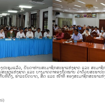
ງປະຊຸມແລ້ວ, ບັນດາທ່ານສະມາຊິກສະພາແຫ່ງຊາດ ແລະ ສະມາຊິກສ
ສະພາແຫ່ງຊາດ ແລະ ບາງມາດຕາຂອງກົດໝາຍ ວ່າດ້ວຍສະພາປະຊາຊົນຂ
ຈຕໍ່ກັບທີ່ຕັ້ງ, ພາລະບົດບາດ, ສິດ ແລະ ໜ້າທີ່ ຂອງສະມາຊິກສະພ
ໝ່)