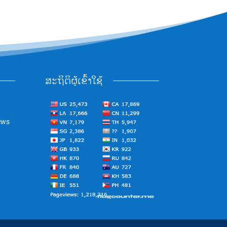
ສະຖິຕິຜູ້ເຂົ້າໃຊ້
ews