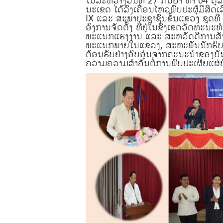
ໃນລະຫວ່າງວັນທີ 27 ກັນຍາ ຫາ 04 ຕຸ
ນະເຂດ ໄດ້ລົງເຄື່ອນໄຫວພົບປະຜູ້ມີສິ
IX ແລະ ສະພາປະຊາຊົນຂັ້ນແຂວງ ຊຸດທີ
ອົງການຈັດຕັ້ງ ທີ່ຢູ່ໃນຂົງເຂດວັດທະ
ພະແນກແຮງງານ ແລະ ສະຫວັດດີການສັງ
ພະແນກພາຍໃນແຂວງ, ສະຫະພັນນັກຮົບເກົ່າ 
ຕ້ອນຮັບຢ່າງອົບອຸ່ນຈາກຄະນະນໍາຂອງບ
ຄວາມຄວາມ​ສຳຄັນ​ຕໍ່​ການ​ພົບ​ປະເຜີຍແຜ່ບັນດ