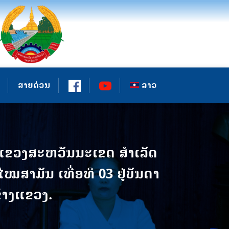
ສາຍດ່ວນ
ລາວ
ແຂວງສະຫວັນນະເຂດ ສໍາເລັດ
ສາມັນ ເທື່ອທີ 03 ຢູ່ບັນດາ
້າງແຂວງ.