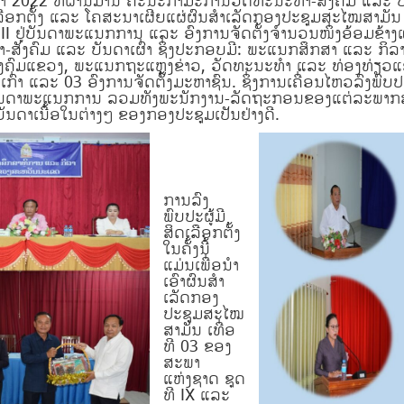
ລາ 2022 ທີ່ຜ່ານມານີ້ ຄະນະກໍາມະການວັດທະນະທຳ-ສັງຄົມ ແລະ
ດເລືອກຕັ້ງ ແລະ ໂຄສະນາເຜີຍແຜ່ຜົນສໍາເລັດກອງປະຊຸມສະໄໝສາມັນ
 II ຢູ່ບັນດາພະແນກການ ແລະ ອົງການຈັດຕັ້ງຈໍານວນໜຶ່ງອ້ອມ
ນະທໍາ-ສັງຄົມ ແລະ ບັນດາເຜົ່າ ຊຶ່ງປະກອບມີ: ພະແນກສຶກສາ ແລ
ຄົມແຂວງ, ພະແນກຖະແຫຼງຂ່າວ, ວັດທະນະທໍາ ແລະ ທ່ອງທ່ຽວແ
ແລະ 03 ອົງການຈັດຕັ້ງມະຫາຊົນ. ຊຶ່ງການເຄື່ອນໄຫວລົງພົບປະຜູ້ມ
ັນດາພະແນກການ ລວມ​ທັງພະນັກງານ-ລັດຖະກອນຂອງແຕ່ລະພາກສ່ວນ 
າ​ເນື້ອ​ໃນ​ຕ່າງໆ​ ຂອງ​ກອງ​ປະຊຸມ​​​ເປັນຢ່າງ​ດີ.
ການລົງ
ພົບປະຜູ້ມີ
ສິດເລືອກຕັ້ງ
ໃນຄັ້ງນີ້
ແມ່ນເພື່ອນໍາ
ເອົາຜົນສໍາ
ເລັດກອງ
ປະຊຸມສະໄໝ
ສາມັນ ເທື່ອ
ທີ 03 ຂອງ
ສະພາ
ແຫ່ງຊາດ ຊຸດ
ທີ IX ແລະ