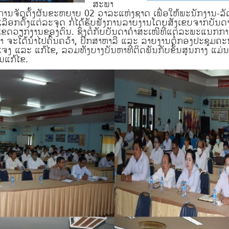
ສະພາ
ການຈັດຕັ້ງຜັນຂະຫຍາຍ 02 ວາລະແຫ່ງຊາດ ເພື່ອໃຫ້ພະນັກງານ-ລັດ
ີສິດເລືອກຕັ້ງແຕ່ລະຈຸດ ກໍ່ໄດ້ຮັບຟັງການລາຍງານໂດຍສັງເຂບຈາກ
ບຂົງເຂດວຽກງານຂອງຕົນ. ຊຶ່ງຕໍ່ກັບບັນດາຄໍາສະເໜີທີ່ແຕ່ລະພະແນ
່າ ຈະໄດ້ນໍາໄປຄົ້ນຄວ້າ, ປຶກສາຫາລື ແລະ ລາຍງານຕໍ່ກອງປະຊຸມ
້ແຈງ ແລະ ແກ້ໄຂ, ລວມທັງບາງບັນຫາທີ່ຕິດພັນກັບຂັ້ນສູນກາງ ແມ່ນ
ານແກ້ໄຂ.