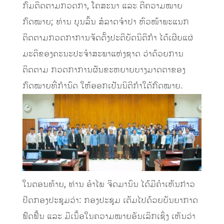
ກົມຕິດຕາມກວດກາ, ໂຄສະນາ ແລະ ຕີຄວາມໝາຍ
ກົດໝາຍ; ທ່ານ ບຸນລົ້ນ ສໍລາດຈຳປາ ຫົວໜ້າພະແນກ
ຕິດຕາມກວດກາການຈັດຕັ້ງປະຕິບັດນິຕິກຳ ໄດ້ເຜີຍແຜ່
ມະຕິຂອງຄະນະປະຈຳສະພາແຫ່ງຊາດ ວ່າດ້ວຍການ
ຕິດຕາມ ກວດກາການຜັນຂະຫຍາຍບາງມາດຕາຂອງ
ກົດໝາຍທີ່ກຳນົດ ໃຫ້ອອກເປັນນິຕິກຳໃຕ້ກົດໝາຍ.
ໃນຕອນທ້າຍ, ທ່ານ ອຳໄພ ຈິດມານົນ ໄດ້ມີຄຳເຫັນກ່າວ
ປິດກອງປະຊຸມວ່າ: ກອງປະຊຸມ ເຕັມໄປດ້ວຍບັນຍາກາດ
ຟົດຟື້ນ ແລະ ມີເນື້ອໃນຄວາມໝາຍອັນເລິກເຊິ່ງ ເຫັນວ່າ