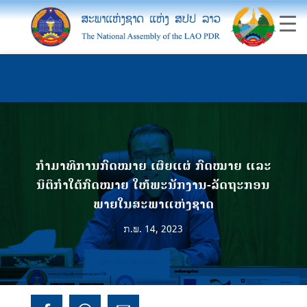
ກໍາມາທິການກົດໝາຍ ເຜີຍແຜ່ ກົດໝາຍ ແລະ
ນິຕິກຳໃຕ້ກົດໝາຍ ໃຫ້ພະນັກງານ-ລັດຖະກອນ
ພາຍໃນສະພາແຫ່ງຊາດ
ກ.ພ. 14, 2023