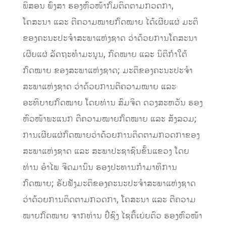
ພິສອນ ພົງສາ ຮອງຫົວໜ້າກົມຕິດຕາມກວດກາ,
ໂຄສະນາ ແລະ ຕີຄວາມໝາຍກົດໝາຍ ໄດ້ເຜີຍແຜ່ ມະຕິ
ຂອງຄະນະປະຈຳສະພາແຫ່ງຊາດ ວ່າດ້ວຍການໂຄສະນາ
ເຜີຍແຜ່ ລັດຖະທຳມະນູນ, ກົດໝາຍ ແລະ ນິຕິກຳໃຕ້
ກົດໝາຍ ຂອງສະພາແຫ່ງຊາດ; ມະຕິຂອງຄະນະປະຈຳ
ສະພາແຫ່ງຊາດ ວ່າດ້ວຍການຕີຄວາມໝາຍ ແລະ
ອະທິບາຍກົດໝາຍ ໂດຍທ່ານ ສົມຈິດ ດວງສະຫວັນ ຮອງ
ຫົວໜ້າພະແນກ ຕີຄວາມໝາຍກົດໝາຍ ແລະ ສັງລວມ;
ການເຜີຍແຜ່ກົດໝາຍວ່າດ້ວຍການຕິດຕາມກວດກາຂອງ
ສະພາແຫ່ງຊາດ ແລະ ສະພາປະຊາຊົນຂັ້ນແຂວງ ໂດຍ
ທ່ານ ອຳໄພ ຈິດມານົນ ຮອງປະທານກຳມາທິການ
ກົດໝາຍ; ຮັບຟັງມະຕິຂອງຄະນະປະຈຳສະພາແຫ່ງຊາດ
ວ່າດ້ວຍການຕິດຕາມກວດກາ, ໂຄສະນາ ແລະ ຕີຄວາມ
ໝາຍກົດໝາຍ ຈາກທ່ານ ຢີ່ຊົງ ໄຊຄື້ເຍ່ຍຕົວ ຮອງຫົວໜ້າ