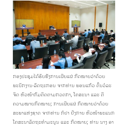
ກອງປະຊຸມໄດ້ຮັບຟັງການເຜີຍແຜ່ ກົດໝາຍວ່າດ້ວຍ
ພະນັກງານ-ລັດຖະກອນ ຈາກທ່ານ ພອນແກ້ວ ຕົ້ນວໍລະ
ຈິດ ຫົວໜ້າກົມຕິດຕາມກວດກາ, ໂຄສະນາ ແລະ ຕີ
ຄວາມໝາຍກົດໝາຍ; ການເຜີຍແຜ່ ກົດໝາຍວ່າດ້ວຍ
ສະພາແຫ່ງຊາດ ຈາກທ່ານ ກໍຢາ ຢົງກາຍ ຫົວໜ້າພະແນກ
ໂຄສະນາລັດຖະທຳມະນູນ ແລະ ກົດໝາຍ; ທ່ານ ນາງ ອາ