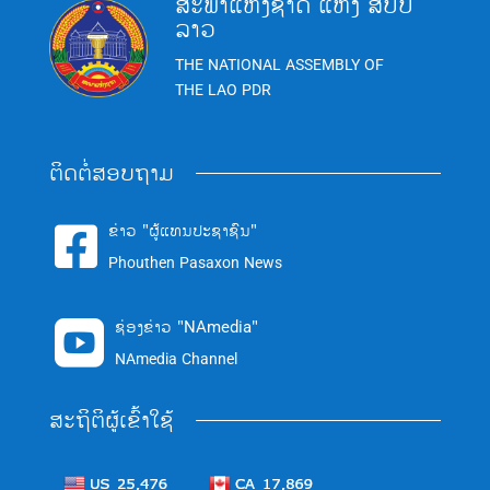
ສະພາແຫ່ງຊາດ ແຫ່ງ ສປປ
ລາວ
THE NATIONAL ASSEMBLY OF
THE LAO PDR
ຕິດຕໍ່ສອບຖາມ
ຂ່າວ "ຜູ້ແທນປະຊາຊົນ"

Phouthen Pasaxon News
ຊ່ອງຂ່າວ "NAmedia"

NAmedia Channel
ສະຖິຕິຜູ້ເຂົ້າໃຊ້