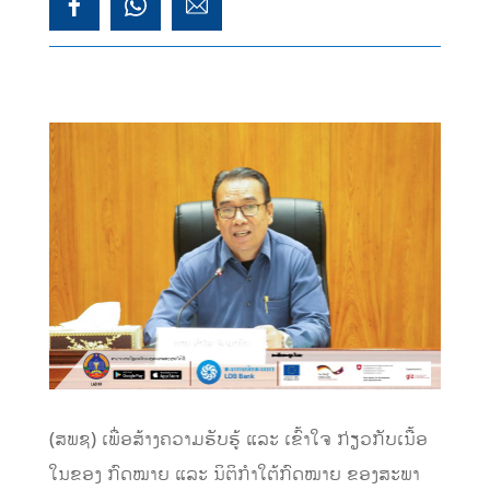
(ສພຊ) ເພື່ອສ້າງຄວາມຮັບຮູ້ ແລະ ເຂົ້າໃຈ ກ່ຽວກັບເນື້ອ
ໃນຂອງ ກົດໝາຍ ແລະ ນິຕິກໍາໃຕ້ກົດໝາຍ ຂອງສະພາ