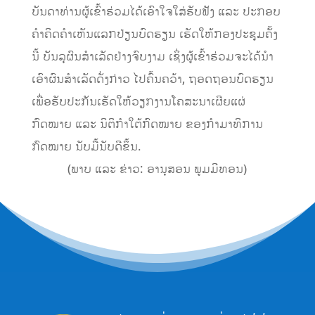
ບັນດາທ່ານຜູ້ເຂົ້າຮ່ວມໄດ້ເອົາໃຈໃສ່ຮັບຟັງ ແລະ ປະກອບ
ຄຳຄິດຄຳເຫັນແລກປ່ຽນບົດຮຽນ ເຮັດໃຫ້ກອງປະຊຸມຄັ້ງ
ນີ້ ບັນລຸຜົນສຳເລັດຢ່າງຈົບງາມ ເຊິ່ງຜູ້ເຂົ້າຮ່ວມຈະໄດ້ນຳ
ເອົາຜົນສຳເລັດດັ່ງກ່າວ ໄປຄົ້ນຄວ້າ, ຖອດຖອນບົດຮຽນ
ເພື່ອຮັບປະກັນເຮັດໃຫ້ວຽກງານໂຄສະນາເຜີຍແຜ່
ກົດໝາຍ ແລະ ນິຕິກໍາໃຕ້ກົດໝາຍ ຂອງກຳມາທິການ
ກົດໝາຍ ນັບມື້ນັບດີຂຶ້ນ.
(ພາບ ແລະ ຂ່າວ: ອານຸສອນ ພູມມີທອນ)