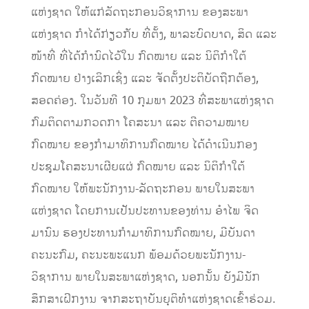
ແຫ່ງຊາດ ໃຫ້ແກ່ລັດຖະກອນວິຊາການ ຂອງສະພາ
ແຫ່ງຊາດ ກໍາໄດ້ກ່ຽວກັບ ທີ່ຕັ້ງ, ພາລະບົດບາດ, ສິດ ແລະ
ໜ້າທີ່ ທີ່ໄດ້ກໍານົດໄວ້ໃນ ກົດໝາຍ ແລະ ນິຕິກໍາໃຕ້
ກົດໝາຍ ຢ່າງເລິກເຊິ່ງ ແລະ ຈັດຕັ້ງປະຕິບັດຖືກຕ້ອງ,
ສອດຄ່ອງ. ໃນວັນທີ 10 ກຸມພາ 2023 ທີ່ສະພາແຫ່ງຊາດ
ກົມຕິດຕາມກວດກາ ໂຄສະນາ ແລະ ຕີຄວາມໝາຍ
ກົດໝາຍ ຂອງກຳມາທິການກົດໝາຍ ໄດ້ດຳເນີນກອງ
ປະຊຸມໂຄສະນາເຜີຍແຜ່ ກົດໝາຍ ແລະ ນິຕິກຳໃຕ້
ກົດໝາຍ ໃຫ້ພະນັກງານ-ລັດຖະກອນ ພາຍໃນສະພາ
ແຫ່ງຊາດ ໂດຍການເປັນປະທານຂອງທ່ານ ອຳໄພ ຈິດ
ມານົນ ຮອງປະທານກຳມາທິການກົດໝາຍ, ມີບັນດາ
ຄະນະກົມ, ຄະນະພະແນກ ພ້ອມດ້ວຍພະນັກງານ-
ວິຊາການ ພາຍໃນສະພາແຫ່ງຊາດ, ນອກນັ້ນ ຍັງມີນັກ
ສຶກສາເຝິກງານ ຈາກສະຖາບັນຍຸຕິທໍາແຫ່ງຊາດເຂົ້າຮ່ວມ.