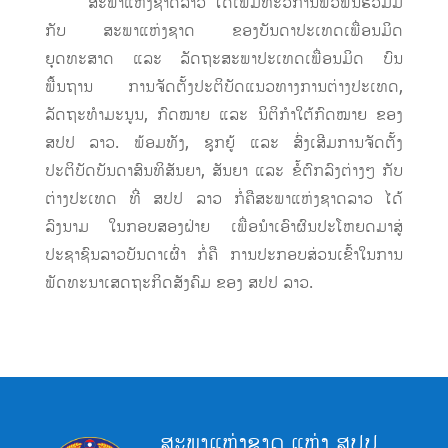
ສະພາແຫ່ງຊາດລາວ ໄດ້ເພີ່ມທະວີການພົວພັນຮ່ວມມື
ກັບ ສະພາແຫ່ງຊາດ ຂອງບັນດາປະເທດເພື່ອນມິດ
ຍຸດທະສາດ ແລະ ລັດຖະສະພາປະເທດເພື່ອນມິດ ບົນ
ພື້ນຖານ ການຈັດຕັ້ງປະຕິບັດແນວທາງການຕ່າງປະເທດ,
ລັດຖະທຳມະນູນ, ກົດໝາຍ ແລະ ນິຕິກຳໃຕ້ກົດໝາຍ ຂອງ
ສປປ ລາວ. ພ້ອມທັງ, ຊຸກຍູ້ ແລະ ສົ່ງເສີມການຈັດຕັ້ງ
ປະຕິບັດບັນດາສົນທິສັນຍາ, ສັນຍາ ແລະ ຂໍ້ຕົກລົງຕ່າງໆ ກັບ
ຕ່າງປະເທດ ທີ່ ສປປ ລາວ ກໍ່ຄືສະພາແຫ່ງຊາດລາວ ໄດ້
ລົງນາມ ໃນກອບສອງຝ່າຍ ເພື່ອນຳເອົາຜົນປະໂຫຍດມາສູ່
ປະຊາຊົນລາວບັນດາເຜົ່າ ກໍ່ຄື ການປະກອບສ່ວນເຂົ້າໃນການ
ພັດທະນາເສດຖະກິດສັງຄົມ ຂອງ ສປປ ລາວ.
ສະພາແຫ່ງຊາດ ແຫ່ງ ສປປ