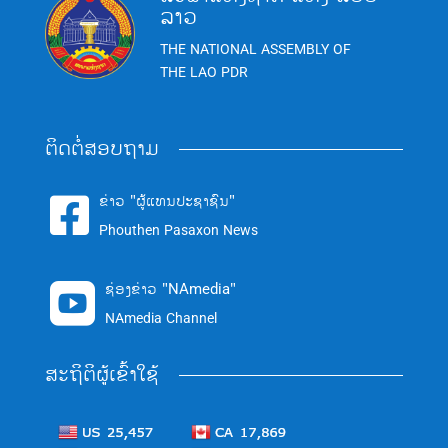
ລາວ
THE NATIONAL ASSEMBLY OF
THE LAO PDR
ຕິດຕໍ່ສອບຖາມ
ຂ່າວ "ຜູ້ແທນປະຊາຊົນ"

Phouthen Pasaxon News
ຊ່ອງຂ່າວ "NAmedia"

NAmedia Channel
ສະຖິຕິຜູ້ເຂົ້າໃຊ້