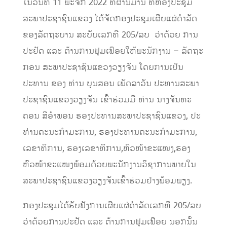
ໃນວັນທີ 11 ພະຈິກ 2022 ທີ່ຜ່ານມານີ້ ທີ່ຫ້ອງປະຊຸມ
ສະພາປະຊາຊົນແຂວງ ໄດ້ຈັດກອງປະຊຸມເຜີຍແຜ່ດໍາລັດ
ຂອງລັດຖະບານ ສະບັບເລກທີ 205/ລບ ວ່າດ້ວຍ ການ
ປະຢັດ ແລະ ຕ້ານການຟຸມເຟືອຍໃຫ້ພະນັກງານ – ລັດຖະ
ກອນ ສະພາປະຊາຊົນແຂວງວຽງຈັນ ໂດຍການເປັນ
ປະທານ ຂອງ ທ່ານ ບຸນສອນ ເພັດລາວັນ ປະທານສະພາ
ປະຊາຊົນແຂວງວຽງຈັນ ເຂົ້າຮ່ວມມີ ທ່ານ ນາງຈັນທະ
ຄອນ ສີອໍາພອນ ຮອງປະທານສະພາປະຊາຊົນແຂວງ, ປະ
ທ່ານຄະນະກໍາມະການ, ຮອງປະທານຄະນະກໍາມະການ,
ເລຂາທິການ, ຮອງເລຂາທິການ,ຫົວໜ້າຂະແໜງ,ຮອງ
ຫົວໜ້າຂະແໜງພ້ອມດ້ວຍພະນັກງານວິຊາການພາຍໃນ
ສະພາປະຊາຊົນແຂວງວຽງຈັນເຂົ້າຮ່ວມຢ່າງພ້ອມພຽງ.
ກອງປະຊຸມໄດ້ຮັບຟັງການເຜີຍແຜ່ດໍາລັດເລກທີ 205/ລບ
ວ່າດ້ວຍການປະຢັດ ແລະ ຕ້ານການຟຸມເຟືອຍ ນອກນັ້ນ