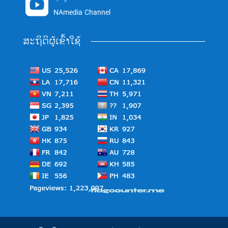

NAmedia Channel
ສະຖິຕິຜູ້ເຂົ້າໃຊ້