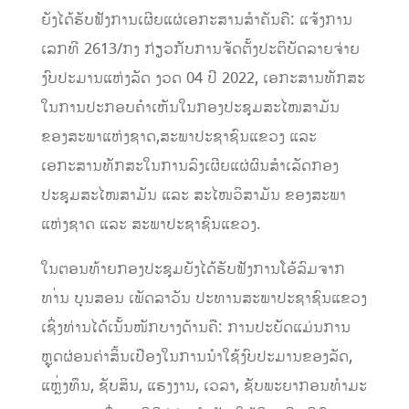
ຍັງໄດ້ຮັບຟັງການເຜີຍແຜ່ເອກະສານສໍາຄັນຄື: ແຈ້ງການ
ເລກທີ 2613/ກງ ກ່ຽວກັບການຈັດຕັ້ງປະຕິບັດລາຍຈ່າຍ
ງົບປະມານແຫ່ງລັດ ງວດ 04 ປີ 2022, ເອກະສານທັກສະ
ໃນການປະກອບຄໍາເຫັນໃນກອງປະຊຸມສະໄໜສາມັນ
ຂອງສະພາແຫ່ງຊາດ,ສະພາປະຊາຊົນແຂວງ ແລະ
ເອກະສານທັກສະໃນການລົງເຜີຍແຜ່ຜົນສໍາເລັດກອງ
ປະຊຸມສະໄໜສາມັນ ແລະ ສະໄໜວິສາມັນ ຂອງສະພາ
ແຫ່ງຊາດ ແລະ ສະພາປະຊາຊົນແຂວງ.
ໃນຕອນທ້າຍກອງປະຊຸມຍັງໄດ້ຮັບຟັງການໂອ້ລົມຈາກ
ທາ່ນ ບຸນສອນ ເພັດລາວັນ ປະທານສະພາປະຊາຊົນແຂວງ
ເຊິ່ງທ່ານໄດ້ເນັ້ນໜັກບາງດ້ານຄື: ການປະຍັດແມ່ນການ
ຫຼຸດຜ່ອນຄ່າສິ້ນເປືອງໃນການນໍາໃຊ້ງົບປະມານຂອງລັດ,
ແຫຼ່ງທຶນ, ຊັບສິນ, ແຮງງານ, ເວລາ, ຊັບພະຍາກອນທໍາມະ