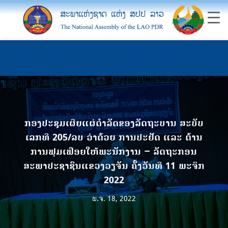
ກອງປະຊຸມເຜີຍແຜ່ດໍາລັດຂອງລັດຖະບານ ສະບັບ
ເລກທີ 205/ລບ ວ່າດ້ວຍ ການປະຢັດ ແລະ ຕ້ານ
ການຟຸມເຟືອຍໃຫ້ພະນັກງານ – ລັດຖະກອນ
ສະພາປະຊາຊົນແຂວງວຽຈັນ ຄັ້ງວັນທີ 11 ພະຈິກ
2022
ພ.ຈ. 18, 2022