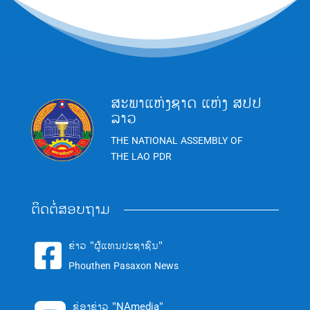
ສະພາແຫ່ງຊາດ ແຫ່ງ ສປປ
ລາວ
THE NATIONAL ASSEMBLY OF
THE LAO PDR
ຕິດຕໍ່ສອບຖາມ
ຂ່າວ "ຜູ້ແທນປະຊາຊົນ"

Phouthen Pasaxon News
ຊ່ອງຂ່າວ "NAmedia"