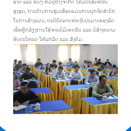
ຊາດ ແລະ ອື່ນໆ ທີມີຢູ່ຢ່າງຈໍາກັດ ໃຫ້ມີປະສິດທີຜົນ
ສູງສຸດ, ການຕ້ານການຟຸມເຟືອຍແມ່ນການປຸກຈິດສໍານຶກ
ໃນການສ້າງແມ່ນ, ປະຕິບັດລາຍຈາ່ຍງົບປະມານຂອງລັດ
ເພື່ອຫຼີກລ້ຽງການໃຊ້ຈ່າຍບໍ່ມີເຫດຜົນ ແລະ ບໍ່ສ້າງຄວາມ
ອັບປະໂຫຍດ ໃຫ້ແກ່ລັດ ແລະ ສັງຄົມ.