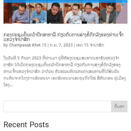
ກອງປະຊຸມຄົ້ນຄວ້າປຶກສາຫາລື ກ່ຽວກັບການຮ່າງຂໍ້ຕົກລົງຂອງທ່ານເຈົ້າ
ແຂວງຈໍາປາສັກ
by
Champasak Khet 15
|
ກ.ຍ. 7, 2023
|
ເຂດ 15 ຈຳ​ປາ​ສັກ
ໃນວັນທີ 5 ກັນຍາ 2023 ທີ່ຜ່ານມາ ຢູ່ທີ່ຫ້ອງປະຊຸມສະພາປະຊາຊົນແຂວງຈໍາ
ປາສັກ ໄດ້ເປີດກອງປະຊຸມຄົ້ນຄວ້າປຶກສາຫາລື ກ່ຽວກັບການຮ່າງຂໍ້ຕົກລົງຂອງ
ທ່ານເຈົ້າແຂວງຈໍາປາສັກ ວ່າດ້ວຍ ຫົວໜ່ວຍທົດແທນຄ່າເສຍຫາຍທີ່ໄດ້ຮັບຜົນ
ກະທົບຈາກໂຄງການພັດທະນາ ເຂດພັດທະນາເສດຖະກິດໃໝ່ ສີທັນດອນ ຢູ່ເມືອງ
ໂຂງ...
ຄົ້ນຫາ
Recent Posts