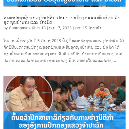
ສະພາປະຊາຊົນແຂວງຈໍາປາສັກ ປະກາດພະນັກງານອອກພັກຜ່ອນ-ຮັບ
ອຸດໜູນບໍານານ ແລະ ບໍາເນັດ
by
Champasak Khet 15
|
ກ.ຍ. 7, 2023
|
ເຂດ 15 ຈຳ​ປາ​ສັກ
ໃນຕອນເຊົ້າຂອງວັນທີ 6 ກັນຍາ 2023 ນີ້ ຢູ່ທີ່ສະພາປະຊາຊົນແຂວງຈໍາປາສັກ ໄດ້
ຈັດພິທີປະກາດພະນັກງານອອກພັກຜ່ອນ-ຮັບອຸດໜູນບໍານານ ແລະ ບໍາເນັດ ໃຫ້
ກຽດຂົ້າຮ່ວມເປັນປະທານຂອງ ທ່ານ ສົມສີ ມະນີນິນ ກໍາມະການພັກແຂວງ, ຮອງ
ປະທານຄະນະປະຈໍາສະພາປະຊາຊົນແຂວງ ມີບັນດາທ່ານໃນຄະນະປະຈໍາ,...