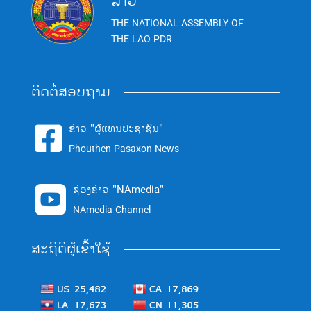
ລາວ
THE NATIONAL ASSEMBLY OF
THE LAO PDR
ຕິດຕໍ່ສອບຖາມ
ຂ່າວ "ຜູ້ແທນປະຊາຊົນ"

Phouthen Pasaxon News
ຊ່ອງຂ່າວ "NAmedia"

NAmedia Channel
ສະຖິຕິຜູ້ເຂົ້າໃຊ້