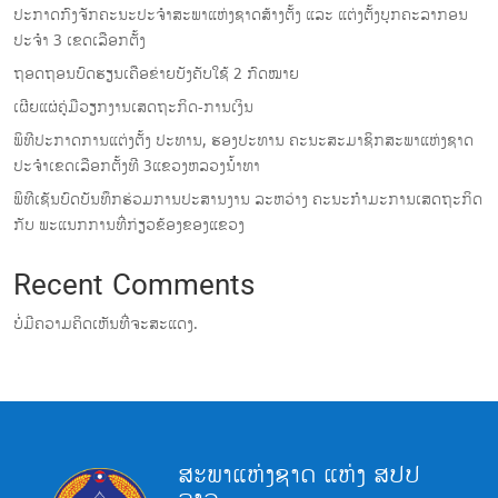
ປະກາດກົງຈັກຄະນະປະຈໍາສະພາແຫ່ງຊາດສ້າງຕັ້ງ ແລະ ແຕ່ງຕັ້ງບຸກຄະລາກອນ
ປະຈໍາ 3 ເຂດເລືອກຕັ້ງ
ຖອດຖອນບົດຮຽນເຄືອຂ່າຍບັງຄັບໃຊ້ 2 ກົດໝາຍ
ເຜີຍແຜ່ຄູ່ມືວຽກງານເສດຖະກິດ-ການເງິນ
ພິທີປະກາດການແຕ່ງຕັ້ງ ປະທານ, ຮອງປະທານ ຄະນະສະມາຊິກສະພາແຫ່ງຊາດ
ປະຈຳເຂດເລືອກຕັ້ງທີ 3ແຂວງຫລວງນ້ຳທາ
ພິທີເຊັນບົດບັນທຶກຮ່ວມການປະສານງານ ລະຫວ່າງ ຄະນະກຳມະການເສດຖະກິດ
ກັບ ພະແນກການທີ່ກ່ຽວຂ້ອງຂອງແຂວງ
Recent Comments
ບໍ່ມີຄວາມຄິດເຫັນທີ່ຈະສະແດງ.
ສະພາແຫ່ງຊາດ ແຫ່ງ ສປປ