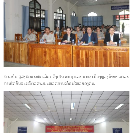
ພ້ອມນັ້ນ ຜູ້ລົງຮັບສະໝັກເລືອກຕັ້ງເປັນ ສສຊ ແລະ ສສຂ ເມືອງຫຼວງນໍ້າທາ ແຕ່ລະ
ທ່ານໄດ້ຂື້ນສະເໜີຕົວຕາມປະຫວັດການເຄື່ອນໄຫວຂອງຕົນ.