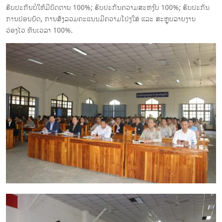
ຮັບປະກັນບໍ່ໃຫ້ມີບັດຕາຍ 100%; ຮັບປະກັນຄວາມສະຫງົບ 100%; ຮັບປະກັນ
ການປ່ອນບັດ, ການສັງລວມຄະແນນມີຄວາມໂປ່ງໃສ່ ແລະ ສະຫຼຸບລາຍງານ
ວ່ອງໄວ ທັນເວລາ 100%.