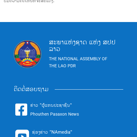
ບໍ່ມີຄວາມຄິດເຫັນທີ່ຈະສະແດງ.
ສະພາແຫ່ງຊາດ ແຫ່ງ ສປປ
ລາວ
THE NATIONAL ASSEMBLY OF
THE LAO PDR
ຕິດຕໍ່ສອບຖາມ
ຂ່າວ "ຜູ້ແທນປະຊາຊົນ"

Phouthen Pasaxon News
ຊ່ອງຂ່າວ "NAmedia"
