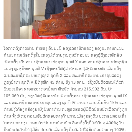
ໂອກາດດັງກ່າວທ່ານ ຄຳຟອງ ອີນມະນີ ຮອງເລຂາພັກແຂວງ,ຮອງປະທານຄະນະ
ກຳມະການເລືອກຕັ້ງຂັ້ນແຂວງ,ໄດ້ລາຍງານຄຸນລັກສະນະ ຂອງຜູ້ລົງສະໝັກຮັບ
ເລືອກຕັ້ງ ເປັນສະມາຊິກສະພາແຫ່ງຊາດ ຊຸດທີ X ແລະ ສະມາຊິກສະພາປະຊາຊົນ
ແຂວງ ຫຼວງນໍ້າທາ ຊຸດທີ V ເຊີ່ງທ່ານໃຫ້ຮູ້ວ່າຈຳນວນຜູ້ລົງຮັບສະໝັກເລືອກຕັ້ງ
ເປັນສະມາຊິກສະພາແຫ່ງຊາດ ຊຸດທີ X ແລະ ສະມາຊິກສະພາປະຊາຊົນແຂວງ
ຫຼວງນໍ້າທາ ຊຸດທີ V ມີທັງໝົດ 45 ທ່ານ, ຍິງ 13 ທ່ານ. ເຊິ່ງເປັນຕົວແທນໃຫ້ແກ່
ພົນລະເມືອງ ຊາວແຂວງຫຼວງນໍ້າທາ ທັງໝົດ ຈໍານວນ 215.902 ຄົນ, ຍິງ
105.069 ຄົນ, ທຽບໃສ່ຜູ້ຮັບສະໝັກເລືອກຕັ້ງສະມາຊິກສະພາແຫ່ງຊາດ ຊຸດທີ IX
ແລະ ສະມາຊິກສະພາປະຊາຊົນແຂວງ ຊຸດທີ IV ຜ່ານມາແມ່ນເພີ່ມຂື້ນ 15% ແລະ
ທ່ານຍັງໄດ້ຮຽກຮ້ອງມາຍັງບັນດາທ່ານ ຕະຫຼອດຮອດຜູ້ມີສິດປ່ອນບັດເລືອກຕັ້ງທຸກ
ທ່ານ ຈົ່ງເຊີດຊູ ຄວາມຮັບຜິດຊອບທາງດ້ານການເມືອງຂອງຕົນ ປະກອບສ່ວນເຂົ້າ
ໃນການກະກຽມ ແລະ ດໍາເນີນການປ່ອນບັດເລືອກຕັ້ງຄັ້ງນີ້ ໃຫ້ບັນລຸ 400%; ໃນ
ນັ້ນຮັບປະກັນໃຫ້ຜູ້ມີສິດປ່ອນບັດເລືອກຕັ້ງ ຕື່ນຕົວໄປໃຊ້ສິດດ້ວຍຕົນເອງ 100%;