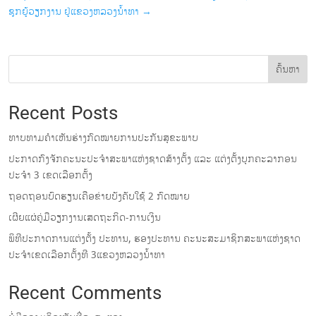
ຊຸກຍູ້ວຽກງານ ຢູ່ແຂວງຫລວງນ້ຳທາ
→
ຄົ້ນຫາ
Recent Posts
ທາບທາມຄໍາເຫັນຮ່າງກົດໝາຍການປະກັນສຸຂະພາບ
ປະກາດກົງຈັກຄະນະປະຈໍາສະພາແຫ່ງຊາດສ້າງຕັ້ງ ແລະ ແຕ່ງຕັ້ງບຸກຄະລາກອນ
ປະຈໍາ 3 ເຂດເລືອກຕັ້ງ
ຖອດຖອນບົດຮຽນເຄືອຂ່າຍບັງຄັບໃຊ້ 2 ກົດໝາຍ
ເຜີຍແຜ່ຄູ່ມືວຽກງານເສດຖະກິດ-ການເງິນ
ພິທີປະກາດການແຕ່ງຕັ້ງ ປະທານ, ຮອງປະທານ ຄະນະສະມາຊິກສະພາແຫ່ງຊາດ
ປະຈຳເຂດເລືອກຕັ້ງທີ 3ແຂວງຫລວງນ້ຳທາ
Recent Comments