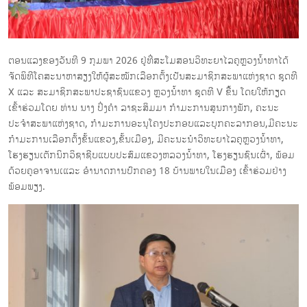
ຕອນແລງຂອງວັນທີ 9 ກຸມພາ 2026 ຢູ່ທີ່ສະໂມສອນວິທະຍາໄລຄູຫຼວງນໍ້າທາໄດ້
ຈັດພິທີໂຄສະນາຫາສຽງໃຫ້ຜູ້ສະໝັກເລືອກຕັ້ງເປັນສະມາຊິກສະພາແຫ່ງຊາດ ຊຸດທີ
X ແລະ ສະມາຊິກສະພາປະຊາຊົນແຂວງ ຫຼວງນໍ້າທາ ຊຸດທີ V ຂື້ນ ໂດຍໃຫ້ກຽດ
ເຂົ້າຮ່ວມໂດຍ ທ່ານ ນາງ ປິ່ງຄຳ ລາຊະສິມມາ ກຳມະການສູນກາງພັກ, ຄະນະ
ປະຈຳສະພາແຫ່ງຊາດ, ກຳມະການອະນຸໂຄງປະກອບແລະບຸກຄະລາກອນ,ມີຄະນະ
ກຳມະການເລືອກຕັ້ງຂັ້ນແຂວງ,ຂັ້ນເມືອງ, ມີຄະນະນຳວິທະຍາໄລຄູຫຼວງນ້ຳທາ,
ໂຮງຮຽນເຕັກນິກວິຊາຊີບແບບປະສົມແຂວງຫລວງນ້ຳທາ, ໂຮງຮຽນຊົນເຜົ່າ, ພ້ອມ
ດ້ວຍຄູອາຈານເແລະ ອຳນາດການປົກຄອງ 18 ບ້ານພາຍໃນເມືອງ ເຂົ້າຮ່ວມຢ່າງ
ພ້ອມພຽງ.