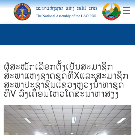
ຜູ້ສະໝັກເລືອກຕັ້ງເປັນສະມາຊິກ
ສະພາແຫ່ງຊາດຊຸດທີXແລະສະມາຊິກ
ສະພາປະຊາຊົນແຂວງຫຼວງນໍ້າທາຊຸດ
ທີV ລົງເຄື່ອນໄຫວໂຄສະນາຫາສຽງ