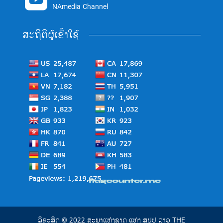
NAmedia Channel
ສະຖິຕິຜູ້ເຂົ້າໃຊ້
ລິຂະສິດ © 2022 ສະພາແຫ່ງຊາດ ແຫ່ງ ສປປ ລາວ THE