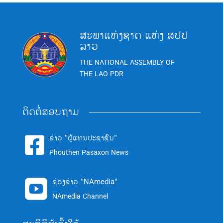
ສະພາແຫ່ງຊາດ ແຫ່ງ ສປປ
ລາວ
THE NATIONAL ASSEMBLY OF
THE LAO PDR
ຕິດຕໍ່ສອບຖາມ
ຂ່າວ "ຜູ້ແທນປະຊາຊົນ"

Phouthen Pasaxon News
ຊ່ອງຂ່າວ "NAmedia"

NAmedia Channel