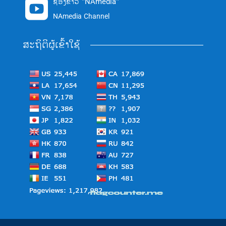
ຊ່ອງຂ່າວ "NAmedia"

NAmedia Channel
ສະຖິຕິຜູ້ເຂົ້າໃຊ້