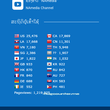
ຊ່ອງຂ່າວ "NAmedia"

NAmedia Channel
ສະຖິຕິຜູ້ເຂົ້າໃຊ້