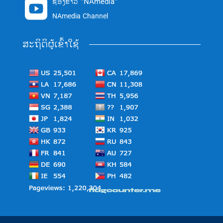
ຊ່ອງຂ່າວ "NAmedia"

NAmedia Channel
ສະຖິຕິຜູ້ເຂົ້າໃຊ້