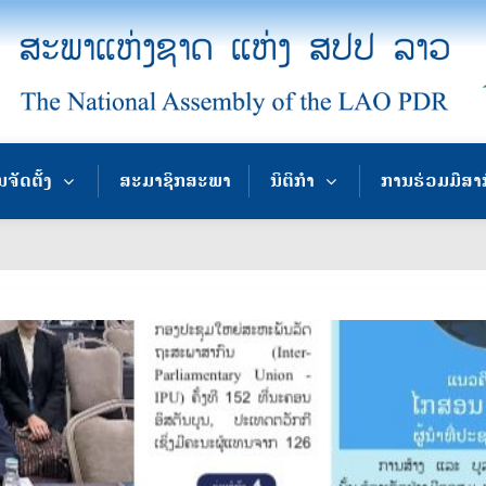
ຈັດຕັ້ງ
ສະມາຊິກສະພາ
ນິຕິກຳ
ການຮ່ວມມືສາ