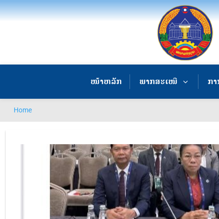
ໜ້າຫລັກ
ພາກສະເໜີ
ການ
Home