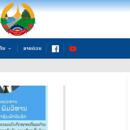
ກົນ
ສາຍດ່ວນ