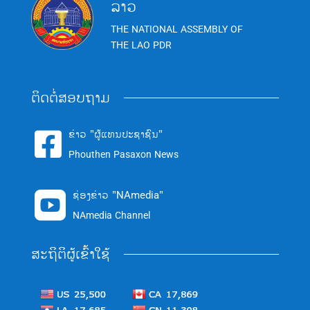
ລາວ
THE NATIONAL ASSEMBLY OF
THE LAO PDR
ຕິດຕໍ່ສອບຖາມ
ຂ່າວ "ຜູ້ແທນປະຊາຊົນ"

Phouthen Pasaxon News
ຊ່ອງຂ່າວ "NAmedia"

NAmedia Channel
ສະຖິຕິຜູ້ເຂົ້າໃຊ້