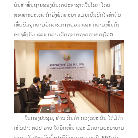
ບັນຫາພື້ນຖານຂອງບັນດາປະຊາຊາດໃນໂລກ ໂດຍ
ສະເພາະປະເທດກຳລັງພັດທະນາ ແມ່ນເປັນປັດໄຈສຳຄັນ
ເພື່ອບັນລຸຄວາມວັດທະນາຖາວອນ ແລະ ຄວາມໝັ້ນຄົງ
ຂອງສັງຄົມ ແລະ ຄວາມວັດຖະນາຖາວອນຂອງໂລກ.
​ ໃນກອງປະຊຸມ, ທ່ານ ລິນຄຳ ດວງສະຫວັນ ໄດ້ມີຄຳ
ເຫັນວ່າ: ສປປ ລາວ ໄດ້ຍຶດໝັ້ນ ແລະ ມີຄວາມພະຍາຍາມ
ຫລາຍ ໃນການຈັດຕັ້ງປະຕິບັດວາລະ ຮອດປີ 2030 ວ່າ