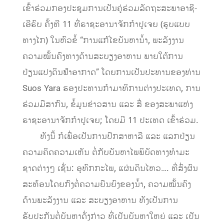
ເຂົ້າຮ່ວມກອງປະຊຸມການເປັນຄູ່ຮ່ວມລັດຖະສະພາອາຊີ-
ເອີຣົບ ຄັ້ງທີ 11 ທີ່ຣາຊະອານາຈັກກຳປູເຈຍ (ຮູບແບບ
ທາງໄກ) ໃນຫົວຂໍ້ “ການແກ້ໄຂບັນຫານ້ຳ, ພະລັງງານ
ຄວາມໝັ້ນຄົງທາງດ້ານສະບຽງອາຫານ ພາຍໃຕ້ການ
ປ່ຽນແປງດິນຟ້າອາກາດ” ໂດຍການເປັນປະທານຂອງທ່ານ
Suos Yara ຮອງປະທານກຳມາທິການຕ່າງປະເທດ, ການ
ຮ່ວມມືສາກົນ, ຂໍ້ມູນຂ່າວສານ ແລະ ສື່ ຂອງສະພາແຫ່ງ
ຣາຊະອານາຈັກກຳປູເຈຍ; ໂດຍມີ 11 ປະເທດ ເຂົ້າຮ່ວມ.
​ ທັງນີ້ ກໍເພື່ອເປັນການປຶກສາຫາລື ແລະ ແລກປ່ຽນ
ຄວາມຄິດຄວາມເຫັນ ຕໍ່ກັບບັນຫາໄພພິບັດທາງທຳມະ
ຊາດຕ່າງໆ ເຊັ່ນ: ອຸທົກກະໄພ, ແຜ່ນດິນໄຫວ…. ທີ່ສົ່ງຜົນ
ສະທ້ອນໂດຍກົງຕໍ່ຄວາມຍືນຍົງຂອງນ້ຳ, ຄວາມໝັ້ນຄົງ
ດ້ານພະລັງງານ ແລະ ສະບຽງອາຫານ ທັງເປັນການ
ຮັບປະກັນຕໍ່ບັນຫາດັ່ງກ່າວ ທີ່ເປັນບັນຫາໃຫຍ່ ແລະ ເປັນ