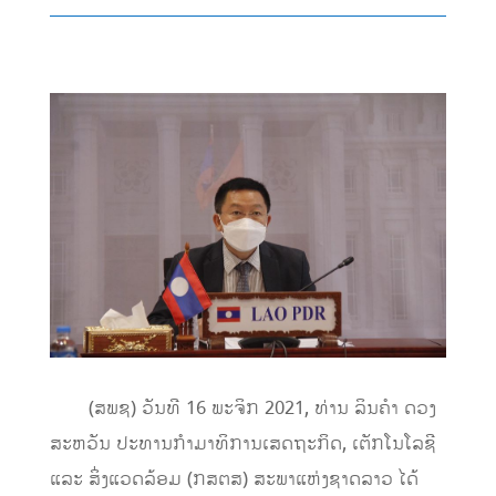
(ສພຊ) ວັນທີ 16 ພະຈິກ 2021, ທ່ານ ລິນຄຳ ດວງ
ສະຫວັນ ປະທານກຳມາທິການເສດຖະກິດ, ເຕັກໂນໂລຊີ
ແລະ ສິ່ງແວດລ້ອມ (ກສຕສ) ສະພາແຫ່ງຊາດລາວ ໄດ້