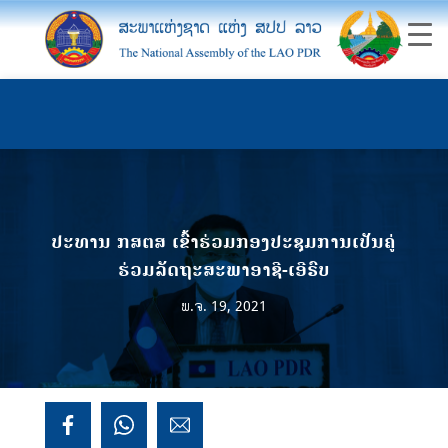
ປະທານ ກສຕສ ເຂົ້າຮ່ວມກອງປະຊຸມການເປັນຄູ່
ຮ່ວມລັດຖະສະພາອາຊີ-ເອີຣົບ
ພ.ຈ. 19, 2021