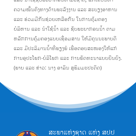
ຄວາມໝັ້ນຄົງທາງດ້ານພະລັງງານ ແລະ ສະບຽງອາຫານ
ແລະ ຮ່ວມມືກັນຊ່ວຍເຫລືອກັນ ໃນການຄຸ້ມຄອງ
ບໍລິຫານ ແລະ ນຳໃຊ້ນ້ຳ ແລະ ຊັບພະຍາກອນນ້ຳ ຕາມ
ຫລັກການຄຸ້ມຄອງແບບເຊື່ອມສານ ໃຫ້ມີຄຸນນະພາບດີ
ແລະ ມີປະລິມານນ້ຳທີ່ພຽງພໍ ເພື່ອຕອບສະໜອງໃຫ້ແກ່
ການອຸປະໂພກ-ບໍລິໂພກ ແລະ ການພັດທະນາແບບຍືນຍົງ.
(ພາບ ແລະ ຂ່າວ: ນາງ ອາລິນ ສຸພິມມະປະດິດ)
ສະພາແຫ່ງຊາດ ແຫ່ງ ສປປ