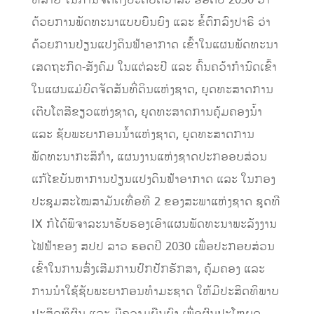
ດ້ວຍການພັດທະນາແບບຍືນຍົງ ແລະ ຂໍ້ຕົກລົງປາຣີ ວ່າ
ດ້ວຍການປ່ຽນແປງດິນຟ້າອາກາດ ເຂົ້າໃນແຜນພັດທະນາ
ເສດຖະກິດ-ສັງຄົມ ໃນແຕ່ລະປີ ແລະ ຄົ້ນຄວ້າກຳນົດເຂົ້າ
ໃນແຜນແມ່ບົດຈັດສັນທີ່ດິນແຫ່ງຊາດ, ຍຸດທະສາດການ
ເຕີບໂຕສີຂຽວແຫ່ງຊາດ, ຍຸດທະສາດການຄຸ້ມຄອງນ້ຳ
ແລະ ຊັບພະຍາກອນນ້ຳແຫ່ງຊາດ, ຍຸດທະສາດການ
ພັດທະນາກະສິກຳ, ແຜນງານແຫ່ງຊາດປະກອອບສ່ວນ
ແກ້ໄຂບັນຫາການປ່ຽນແປງດິນຟ້າອາກາດ ແລະ ໃນກອງ
ປະຊຸມສະໄໝສາມັນເທື່ອທີ 2 ຂອງສະພາແຫ່ງຊາດ ຊຸດທີ
IX ກໍໄດ້ພິຈາລະນາຮັບຮອງເອົາແຜນພັດທະນາພະລັງງານ
ໄຟຟ້າຂອງ ສປປ ລາວ ຮອດປີ 2030 ເພື່ອປະກອບສ່ວນ
ເຂົ້າໃນການສົ່ງເສີມການປົກປັກຮັກສາ, ຄຸ້ມຄອງ ແລະ
ການນຳໃຊ້ຊັບພະຍາກອນທຳມະຊາດ ໃຫ້ມີປະສິດທິພາບ
ປະສິດທິຜົນ ແລະ ມີຄວາມຍືນຍົງ ເພື່ອຜົນປະໂຫຍດ