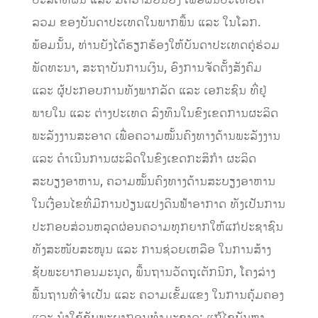
ລວມ ຂອງບັນດາປະເທດໃນພາກພື້ນ ແລະ ໃນໂລກ.
​ພ້ອມນັ້ນ, ທ່ານຍັງໄດ້ຮຽກຮ້ອງໃຫ້ບັນດາປະເທດຄູ່ຮ່ວມ
ພັດທະນາ, ສະຖາບັນການເງິນ, ອົງການຈັດຕັ້ງສັງຄົມ
ແລະ ຜູ້ປະກອບການທັງພາກລັດ ແລະ ເອກະຊົນ ທີ່ຢູ່
ພາຍໃນ ແລະ ຕ່າງປະເທດ ລົງທຶນໃນຂົງເຂດການຜະລິດ
ພະລັງງານສະອາດ ເພື່ອຄວາມໝັ້ນຄົງທາງດ້ານພະລັງງານ
ແລະ ດຳເນີນການຜະລິດໃນຂົງເຂດກະສິກຳ ຜະລິດ
ສະບຽງອາຫານ, ຄວາມໝັ້ນຄົງທາງດ້ານສະບຽງອາຫານ
ໃນເງື່ອນໄຂທີ່ມີການປ່ຽນແປງດິນຟ້າອາກາດ ທັງເປັນການ
ປະກອບສ່ວນຫລຸດຜ່ອນຄວາມທຸກຍາກໃຫ້ແກ່ປະຊາຊົນ
ທັງສະໜັບສະໜູນ ແລະ ການຊ່ວຍເຫລືອ ໃນການສ້າງ
ຊັບພະຍາກອນມະນຸດ, ພື້ນຖານວັດຖຸເຕັກນິກ, ໂຄງລ່າງ
ພື້ນຖານທີ່ຈຳເປັນ ແລະ ຄວາມເຂັ້ມແຂງ ໃນການຄຸ້ມຄອງ
ແລະ ນຳໃຊ້ຊັບພະຍາກອນທຳມະຊາດ; ແກ້ໄຂບັນຫາ