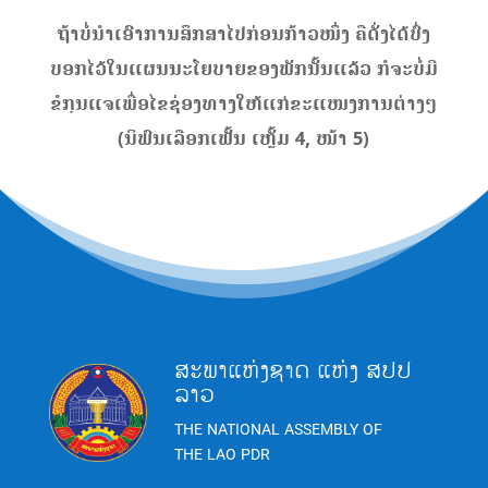
ຖ້າບໍ່ນຳເອົາການສຶກສາໄປກ່ອນກ້າວໜຶ່ງ ຄືດັ່ງໄດ້ບົ່ງ
ບອກໄວ້ໃນແຜນນະໂຍບາຍຂອງພັກນັ້ນແລ້ວ ກໍຈະບໍ່ມີ
ຂໍກຸນແຈເພື່ອໄຂຊ່ອງທາງໃຫ້ແກ່ຂະແໜງການຕ່າງໆ
(ນິພົນເລືອກເຟັ້ນ ເຫຼັ້ມ 4, ໜ້າ 5)
ສະພາແຫ່ງຊາດ ແຫ່ງ ສປປ
ລາວ
THE NATIONAL ASSEMBLY OF
THE LAO PDR