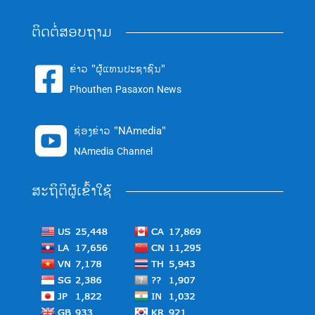
ຕິດຕໍ່ສອບຖາມ
ຂ່າວ "ຜູ້ແທນປະຊາຊົນ"

Phouthen Pasaxon News
ຊ່ອງຂ່າວ "NAmedia"

NAmedia Channel
ສະຖິຕິຜູ້ເຂົ້າໃຊ້