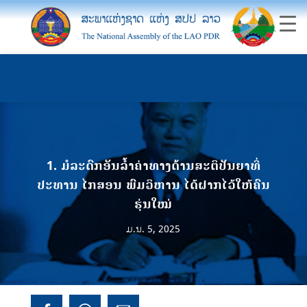
1. ມໍລະດົກອັນລ້ຳຄ່າທາງດ້ານສະຕິປັນຍາທີ່
ປະທານ ໄກສອນ ພົມວິຫານ ໄດ້ຝາກໄວ້ໃຫ້ຄົນ
ຮຸ່ນໃໝ່
ມ.ນ. 5, 2025