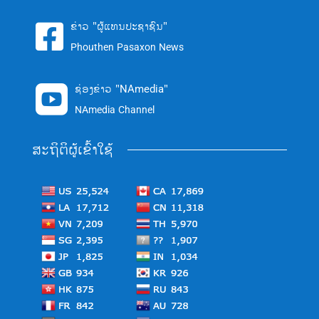
ຂ່າວ "ຜູ້ແທນປະຊາຊົນ"

Phouthen Pasaxon News
ຊ່ອງຂ່າວ "NAmedia"

NAmedia Channel
ສະຖິຕິຜູ້ເຂົ້າໃຊ້