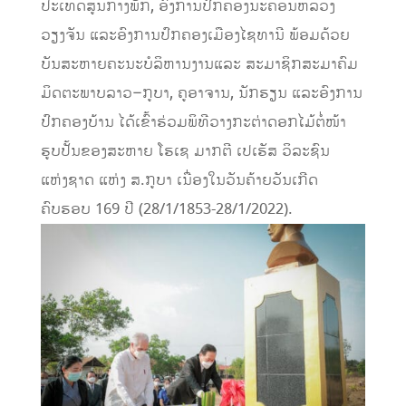
ປະເທດສູນກາງພັກ
,
ອົງການປົກຄອງນະຄອນຫລວງ
ວຽງຈັນ
ແລະ
ອົງການປົກຄອງເມືອງໄຊທານີ
ພ້ອມດ້ວຍ
ບັນສະຫາຍຄະນະບໍລິຫານງານ
ແລະ
ສະມາຊິກສະມາຄົມ
ມິດຕະພາບລາວ
–
ກູບາ
,
ຄູອາຈານ
,
ນັກຮຽນ
ແລະ
ອົງການ
ປົກຄອງບ້ານ
ໄດ້
ເຂົ້າຮ່ວມພິທີວາງກະຕ່າດອກໄມ້ຕໍ່ໜ້າ
ຮູບປັ້ນຂອງສະຫາຍ
ໂຮເຊ
ມາກຕີ
ເປເຮັສ
ວິລະຊົນ
ແຫ່ງຊາດ
ແຫ່ງ ສ.
ກູບາ
ເນື່ອງໃນວັນຄ້າຍວັນເກີດ
ຄົບຮອບ
169
ປີ
(
28
/1/
1853-28
/1/
2022).