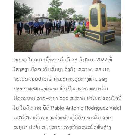
(
ສພຊ
)
ໃນຕອນເຊົ້າຂອງວັນທີ
28
ມັງກອນ
2022
ທີ່
ໂຮງຮຽນມັດທະຍົມສົມບູນດົງບັງ
,
ສະຫາຍ
ສຈ
.
ປອ
.
ຈະເລີນ
ເຍຍປາວເຮີ
ກໍາມະການສູນກາງພັກ
,
ຮອງ
ປະທານສະພາແຫ່ງຊາດ
ທັງເປັນ
ປະທານສະມາຄົມ
ມິດຕະພາບ
ລາວ
–
ກູບາ
ແລະ
ສະຫາຍ
ປາໂບຣ ແອນໂທນີ
ໂອ ໂຣດິເກດສ ວິດໍ
Pablo Antonio Rodriguez Vidal
ເອກອັກຄະລັດຖະທູດວິສາມັນຜູ້ມີອໍານາດເຕັມ
ແຫ່ງ
ສ
.
ກູບາ
ປະຈໍາ
ສປປລາວ
;
ຕາງໜ້າຄະນະພົວພັນຕ່າງ