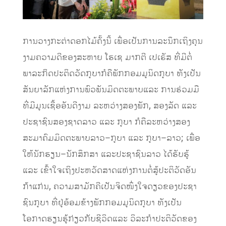
ການວາງກະຕ່າດອກໄມ້ຄັ້ງນີ້
ເພື່ອເປັນການລະນຶກເຖິງຄຸນ
ງາມຄວາມດີຂອງສະຫາຍ
ໂຮເຊ
ມາກຕີ
ເປເຣັສ
ທີ່ມີຕໍ່
ພາລະກິດປະຕິດວັດກູບາ
ກໍຄືພັກກອມມູນິດກູບາ
ທັງເປັນ
ສັນຍາລັກແຫ່ງການພົວພັນມິດຕະພາບ
ແລະ
ການຮ່ວມມື
ທີ່ມີມູນເຊື້
ອ
ອັນດີງາມ
ລະຫວ່າງສອງພັກ
,
ສອງລັດ
ແລະ
ປະຊາຊົນສອງຊາດລາວ
ແລະ
ກູບາ
ກໍຄືລະຫວ່າງສອງ
ສະມາຄົມມິດຕະພາບລາວ
–
ກູບາ
ແລະ
ກູບາ
–
ລາວ
;
ເພື່ອ
ໃຫ້ນັກຮຽນ
–
ນັກສຶກສາ
ແລະ
ປະຊາຊົນລາວ ໄດ້
ຮັບຮູ້
ແລະ
ເຂົ້າໃຈເຖິງປະຫວັດສາດແຫ່ງການຕໍ່ສູ້ປະຕິວັດອັນ
ກ້າແກ່ນ
,
ຄວາມສາມັກຄີເປັນຈິດໜຶ່ງໃຈດຽວຂອງປະຊາ
ຊົນກູບາ
ທີ່
ຢູ່ອ້ອມຂ້າງພັກກອມມູນິດກູບາ
ທັງເປັນ
ໂອກາດຮຽນຮູ້ກ່ຽວກັບຊີວິດ
ແລະ
ວິລະກໍາປະຕິວັດຂອງ