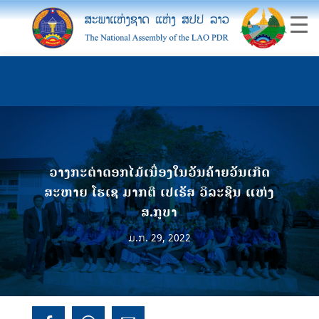
ວາງກະຕ່າດອກໄມ້ເນື່ອງໃນວັນຄ້າຍວັນເກີດ
ສະຫາຍ ໂຮເຊ ມາກຕີ ເປເຣັສ ວິລະຊົນ ແຫ່ງ
ສ.ກູບາ
ມ.ກ. 29, 2022