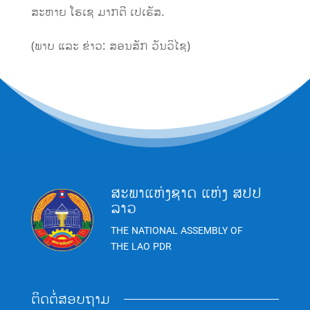
ສະຫາຍ
ໂຮເຊ
ມາກຕີ
ເປເຣັສ
.
(
ພາບ ແລະ ຂ່າວ:
ສອນສັກ
ວັນວິໄຊ
)
ສະພາແຫ່ງຊາດ ແຫ່ງ ສປປ
ລາວ
THE NATIONAL ASSEMBLY OF
THE LAO PDR
ຕິດຕໍ່ສອບຖາມ