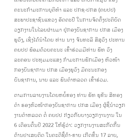
ເຄື່ອນໄຫວຕິດຕາມກວດກາ ແລະ ເກັບກໍາຂໍ້ມູນ ຂອງ
ຄະນະກຳມະການຍຸຕິທໍາ ແລະ ປກຊ-ປກສ (ຄຍປປ)
ສະພາປະຊາຊົນແຂວງ ອັດຕະປື ໃນການຈັດຕັ້ງປະຕິບັດ
ວຽກງານໃນໄລຍຜ່ານມາ ຢູ່ກອງບັນຊາການ ປກສ ເມືອງ
ພູວົງ, ເຊິ່ງໄດ້ນໍາໂດຍ ທ່ານ ນາງ ຈັນທະລີ ສີສຸວົງ ປະທານ
ຄຍປປ ພ້ອມດ້ວຍຄະນະ ເຂົ້າຮ່ວມມີທ່ານ ພັທ ວົງ
ລະຄອນ ປະທຸມມະແສງ ກໍາມະການພັກເມືອງ ຫົວໜ້າ
ກອງບັນຊາການ ປກສ ເມືອງພູວົງ ມີຄະນະກອງ
ບັນຊາການ, ນາຍ ແລະ ພົນຕໍາຫລວດ ເຂົ້າຮ່ວມ.
ຕາມການລາຍງານໂດຍຫຍ້ໍຂອງ ທ່ານ ພັທ ພູຂັນ ສີທອງ
ດໍາ ຮອງຫົວໜ້າກອງບັນຊາການ ປກສ ເມືອງ ຜູ້ຊີ້ນໍາວຽກ
ງານຕໍາຫລວດ ຕໍ່ ຄຍປປ ກ່ຽວກັບບາງວຽກງານງານ ໃນ
6 ເດືອນຕົ້ນປີ 2022 ໃຫ້ຮູ້ວ່າ: ວຽກງານງານສະກັດກັ້ນ
ຕ້ານຢາເສບຕິດ ໃນຄະດີຊື້ຄ້າ-ຂາຍ ເກີດຂື້ນ 17 ລາຍ,