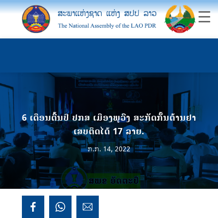
6 ເດືອນຕົ້ນປີ ປກສ ເມືອງພູວົງ ສະກັດກັ້ນຕ້ານຢາ
ເສບຕິດໄດ້ 17 ລາຍ.
ກ.ກ. 14, 2022