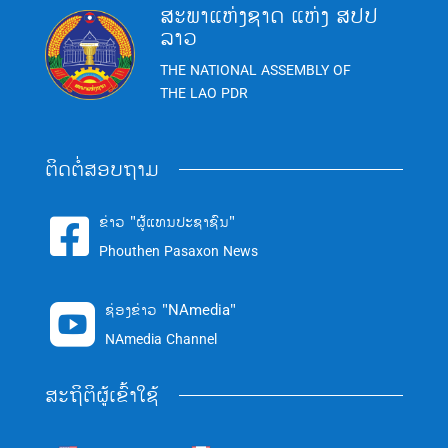
ສະພາແຫ່ງຊາດ ແຫ່ງ ສປປ
ລາວ
THE NATIONAL ASSEMBLY OF
THE LAO PDR
ຕິດຕໍ່ສອບຖາມ
ຂ່າວ "ຜູ້ແທນປະຊາຊົນ"

Phouthen Pasaxon News
ຊ່ອງຂ່າວ "NAmedia"

NAmedia Channel
ສະຖິຕິຜູ້ເຂົ້າໃຊ້