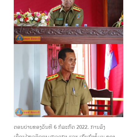
ຕອນບ່າຍຂອງວັນທີ 6 ກໍລະກົດ 2022. ການລົງ