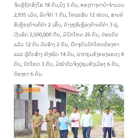
ຈັບຜູ້ຖືກສົງໃສ 18 ຄົນ,ຍິງ 3 ຄົນ, ຂອງກາງຢາບ້າຈໍານວນ
2,935 ເມັດ, ລົດຈັກ 1 ຄັນ, ໂທລະສັບ 12 ໜ່ວຍ, ສາຍຄໍ
ສີເຫຼືອງຄ້າຍຄືຄໍາ 2 ເສັ້ນ, ຕ້າງຫູສີເຫຼືອງຄ້າຍຄືຄໍາ 3 ຄູ່,
ເງີນສົດ 2,500,000 ກີບ, ມີນັກໂທດ 26 ຄົນ, ປ່ອຍຕົວ
ແລ້ວ 12 ຄົນ ດັດສ້າງ 2 ຄົນ, ປັດຈຸບັນນັກໂທດຕ້ອງຫາ
ແລະ ຜູ້ດັດສ້າງ ທັງໝົດ 14 ຄົນ, ຝາກຂຸມຂັງຂອງແຂວງ 8
ຄົນ, ນັກໂທດ 3 ຄົນ, ມີໜ້າຕົວຈິງຢູ່ຂຸມຂັງເມືອງ 6 ຄົນ,
ຕ້ອງຫາ 6 ຄົນ.