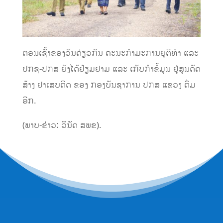
ຕອນເຊົ້າຂອງວັນດ່ຽວກັນ ຄະນະກຳມະການຍຸຕິທໍາ ແລະ
ປກຊ-ປກສ ຍັງໄດ້ຢ້ຽມຢາມ ແລະ ເກັບກໍາຂໍ້ມູນ ຢູ່ສູນດັດ
ສ້າງ ຢາເສບຕິດ ຂອງ ກອງບັນຊາການ ປກສ ແຂວງ ຕື່ມ
ອີກ.
(ພາບ-ຂ່າວ: ວິນັດ ສພຂ).