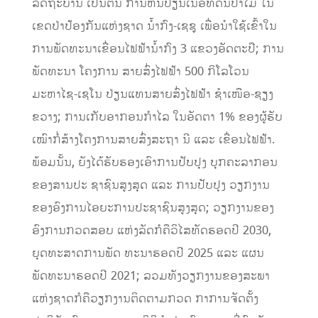
ລັດຖະບານ ເປັນຕົ້ນ ການຫັນປ່ຽນເນື້ອທີ່ດິນປ່າໄມ້ ໃນ
ເຂດປ່າປ້ອງກັນແຫ່ງຊາດ ນ້ຳກົງ-ເຊຊູ ເພື່ອນຳໃຊ້ເຂົ້າໃນ
ການພັດທະນາເຂື່ອນໄຟຟ້ານ້ຳກົງ 3 ແຂວງອັດຕະປື; ການ
ພັດທະນາ ໂຄງການ ສາຍສົ່ງໄຟຟ້າ 500 ກິໂລໂວນ
ມະຫາໄຊ-ເຊໂນ ປ່ຽນແທນສາຍສົ່ງໄຟຟ້າ ຊຳເໜືອ-ຊຽງ
ຂວາງ; ການເກັບອາກອນກຳໄລ ໃນອັດຕາ 1% ຂອງຜູ້ຮັບ
ເໝົາກໍ່ສ້າງໂຄງການສາຍສົ່ງສະຖາ ນີ ແລະ ເຂື່ອນໄຟຟ້າ.
ພ້ອມນັ້ນ, ຍັງໄດ້ຮັບຮອງເອົາການປັບປຸງ ບຸກຄະລາກອນ
ຂອງສານປະ ຊາຊົນສູງສຸດ ແລະ ການປັບປຸງ ວຽກງານ
ຂອງອົງການໄອຍະການປະຊາຊົນສູງສຸດ; ວຽກງານຂອງ
ອົງການກວດສອບ ແຫ່ງລັດກໍຄືວິໄສທັດຮອດປີ 2030,
ຍຸດທະສາດການພັດ ທະນາຮອດປີ 2025 ແລະ ແຜນ
ພັດທະນາຮອດປີ 2021; ລວມທັງວຽກງານຂອງສະພາ
ແຫ່ງຊາດກໍຄືວຽກງານຕິດຕາມກວດ ກາການຈັດຕັ້ງ