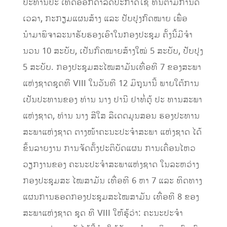
ປະທານປະ ເທດອອກດຳລັດປະກາດໃຊ້ ທັນຕາມກຳນົດ
ເວລາ, ກະກຽມແຜນສ້າງ ແລະ ປັບປຸງກົດໝາຍ ເພື່ອ
ນຳມາພິຈາລະນາຮັບຮອງເອົາໃນກອງປະຊຸມ ຄັ້ງນີ້ມີຈຳ
ນວນ 10 ສະບັບ, ເປັນກົດໝາຍສ້າງໃໝ່ 5 ສະບັບ, ປັບປຸງ
5 ສະບັບ. ກອງປະຊຸມສະໄໝສາມັນເທື່ອທີ 7 ຂອງສະພາ
ແຫ່ງຊາດຊຸດທີ VIII ໃນວັນທີ 12 ມິຖຸນານີ້ ພາຍໃຕ້ການ
ເປັນປະທານຂອງ ທ່ານ ນາງ ປານີ ຢາທໍ່ຕູ້ ປະ ທານສະພາ
ແຫ່ງຊາດ, ທ່ານ ນາງ ສີໃສ ລືເດດມູນສອນ ຮອງປະທານ
ສະພາແຫ່ງຊາດ ຕາງໜ້າຄະນະປະຈໍາສະພາ ແຫ່ງຊາດ ໄດ້
ຂຶ້ນລາຍງານ ການຈັດຕັ້ງປະຕິບັດແຜນ ການເຄື່ອນໄຫວ
ວຽກງານຂອງ ຄະນະປະຈຳສະພາແຫ່ງຊາດ ໃນລະຫວ່າງ
ກອງປະຊຸມສະ ໄໝສາມັນ ເທື່ອທີ 6 ຫາ 7 ແລະ ທິດທາງ
ແຜນການຮອດກອງປະຊຸມສະໄໝສາມັນ ເທື່ອທີ 8 ຂອງ
ສະພາແຫ່ງຊາດ ຊຸດ ທີ VIII ໃຫ້ຮູ້ວ່າ: ຄະນະປະຈຳ