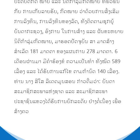
ປະຕິບັດກົດ ໝາຍ ແລະ ນິຕິກຳລຸ່ມກົດໝາຍ ທີ່ພົວພັນ
ກັບ ການເກັບລາຍຮັບ, ກົດໝາຍ ວ່າດ້ວຍການສົ່ງເສີມ
ການລົງທຶນ, ການລົງທຶນຂອງລັດ, ທັງຕິດຕາມຊຸກຍູ້
ບັນດາກະຊວງ, ອົງການ ໃນການສ້າງ ແລະ ຜັນຂະຫຍາຍ
ນິຕິກຳລຸ່ມກົດໝາຍ, ມາຮອດປັດຈຸບັນ ສາ ມາດສ້າງ
ສຳເລັດ 181 ມາດຕາ ຂອງແຜນການ 278 ມາດຕາ. 6
ເດືອນຜ່ານມາ ມີຄຳຮ້ອງຂໍ ຄວາມເປັນທຳ ທັງໝົດ 589
ເລື່ອງ ແລະ ໄດ້ຮັບການແກ້ໄຂ ຕາມກຳນົດ 140 ເລື່ອງ.
ທ່ານ ນາງ ສີໃສ ລືເດດມູນສອນ ກ່າວຕື່ມວ່າ: ບັນດາ
ສະມາຊິກສະພາແຫ່ງຊາດ ແລະ ສະມາຊິກສະພາ
ປະຊາຊົນແຂວງໄດ້ຮັບການຍົກລະດັບ ຢ່າງຕໍ່ເນື່ອງ ເພື່ອ
ສ້າງຄວ