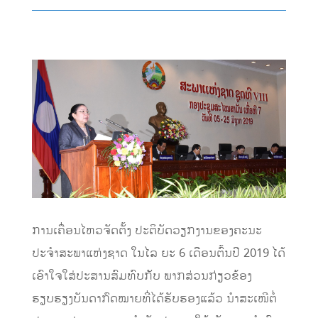
ການເຄື່ອນໄຫວຈັດຕັ້ງ ປະຕິບັດວຽກງານຂອງຄະນະ
ປະຈຳສະພາແຫ່ງຊາດ ໃນໄລ ຍະ 6 ເດືອນຕົ້ນປີ 2019 ໄດ້
ເອົາໃຈໃສ່ປະສານສົມທົບກັບ ພາກສ່ວນກ່ຽວຂ້ອງ
ຮຽບຮຽງບັນດາກົດໝາຍທີ່ໄດ້ຮັບຮອງແລ້ວ ນຳສະເໜີຕໍ່