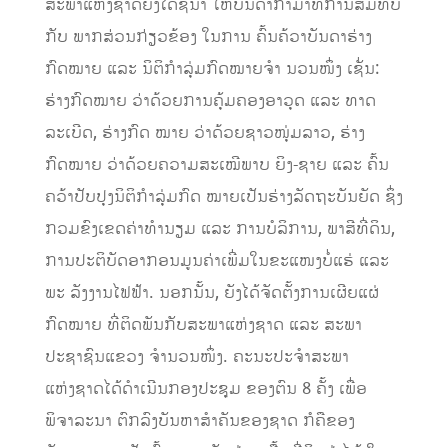
ສະພາແຫ່ງຊາດຍັງໄດ້ຊີ້ນຳ ໃຫ້ບັນດາກຳມາທິການສົມທົບ
ກັບ ພາກສ່ວນກ່ຽວຂ້ອງ ໃນການ ຄົ້ນຄ້ວາບັນດາຮ່າງ
ກົດໝາຍ ແລະ ນິຕິກຳລຸ່ມກົດໝາຍຈຳ ນວນໜຶ່ງ ເຊັ່ນ:
ຮ່າງກົດໝາຍ ວ່າດ້ວຍການຄຸ້ມຄອງອາວຸດ ແລະ ທາດ
ລະເບີດ, ຮ່າງກົດ ໝາຍ ວ່າດ້ວຍຊາວໜຸ່ມລາວ, ຮ່າງ
ກົດໝາຍ ວ່າດ້ວຍຄວາມສະເໝີພາບ ຍິງ-ຊາຍ ແລະ ຄົ້ນ
ຄວ້າປັບປຸງນິຕິກຳລຸ່ມກົດ ໝາຍເປັນຮ່າງລັດຖະບັນຍັດ ຊຶ່ງ
ກວມຂົງເຂດຄ່າທຳນຽມ ແລະ ການບໍລິການ, ພາສີທີ່ດິນ,
ການປະຕິບັດອາກອນມູນຄ່າເພີ່ມໃນຂະແໜງບໍ່ແຮ່ ແລະ
ພະ ລັງງານໄຟຟ້າ. ນອກນັ້ນ, ຍັງໄດ້ຈັດຕັ້ງການເຜີຍແຜ່
ກົດໝາຍ ທີ່ຕິດພັນກັບສະພາແຫ່ງຊາດ ແລະ ສະພາ
ປະຊາຊົນແຂວງ ຈຳນວນໜຶ່ງ. ຄະນະປະຈຳສະພາ
ແຫ່ງຊາດໄດ້ດຳເນີນກອງປະຊຸມ ຂອງຕົນ 8 ຄັ້ງ ເພື່ອ
ພິຈາລະນາ ຕົກລົງບັນຫາສຳຄັນຂອງຊາດ ກໍຄືຂອງ