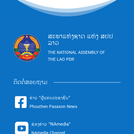
ສະພາແຫ່ງຊາດ ແຫ່ງ ສປປ
ລາວ
THE NATIONAL ASSEMBLY OF
THE LAO PDR
ຕິດຕໍ່ສອບຖາມ
ຂ່າວ "ຜູ້ແທນປະຊາຊົນ"

Phouthen Pasaxon News
ຊ່ອງຂ່າວ "NAmedia"

NAmedia Channel