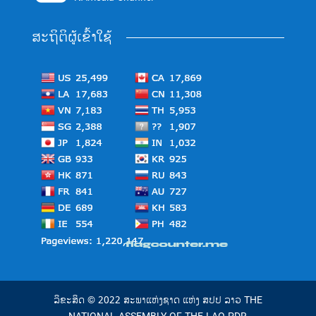
ສະຖິຕິຜູ້ເຂົ້າໃຊ້
ລິຂະສິດ © 2022 ສະພາແຫ່ງຊາດ ແຫ່ງ ສປປ ລາວ THE