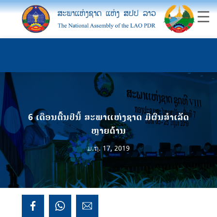
6 ເດືອນຕົ້ນປີນີ້ ສະພາແຫ່ງຊາດ ມີຜົນສຳເລັດ
ຫຼາຍດ້ານ
ມ.ຖ. 17, 2019