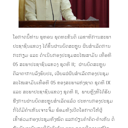
ໂອກາດນີ້ທ່ານ ພູທອນ ພຸດທະຂັນຕິ ເລຂາທິການສະພາ
ປະຊາຊົນແຂວງ ໄດ້ຂຶ້ນຜ່ານບົດສະຫຼຸບ ຜົນສໍາເລັດການ
ກະກຽມ ແລະ ດໍາເນີນກອງປະຊຸມສະໄໝສາມັນ ເທື່ອທີ
05 ສະພາປະຊາຊົນແຂວງ ຊຸດທີ II; ຜ່ານບົດສະຫຼຸບ
ຕີລາຄາການລົງພົບປະ, ເຜີຍແຜ່ຜົນສໍາເລັດກອງປະຊຸມ
ສະໄໝສາມັນເທື່ອທີ 05 ຂອງສະພາແຫ່ງຊາດ ຊຸດທີ IX
ແລະ ສະພາປະຊາຊົນແຂວງ ຊຸດທີ II, ພາຍຫຼັງທີ່ໄດ້ຮັບ
ຟັງການຜ່ານບົດສະຫຼຸບສໍາເລັດແລ້ວ ປະທານກອງປະຊຸມ
ກໍ່ໄດ້ມີຄຳເຫັນເຈາະຈິ້ມ ພ້ອມທັງເປີດໂອກາດໃຫ້ຜູ້
ເຂົ້າຮ່ວມກອງປະຊຸມທັງໝົດ ແລກປ່ຽນຄໍາຄິດ-ຄໍາເຫັນ ຕໍ່