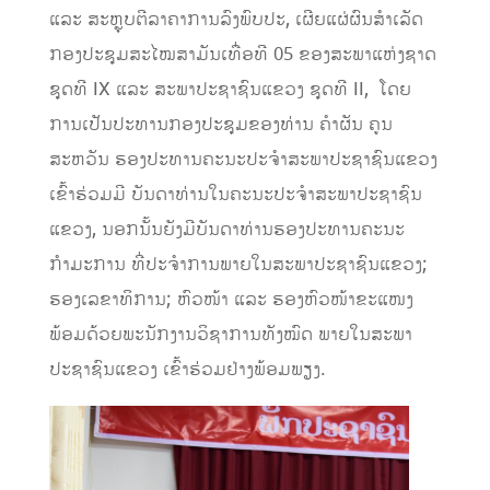
ແລະ ສະຫຼຸບຕີລາຄາການລົງພົບປະ, ເຜີຍແຜ່ຜົນສໍາເລັດ
ກອງປະຊຸມສະໄໝສາມັນເທື່ອທີ 05 ຂອງສະພາແຫ່ງຊາດ
ຊຸດທີ IX ແລະ ສະພາປະຊາຊົນແຂວງ ຊຸດທີ II, ໂດຍ
ການເປັນປະທານກອງປະຊຸມຂອງທ່ານ ຄໍາຜັນ ຄູນ
ສະຫວັນ ຮອງປະທານຄະນະປະຈໍາສະພາປະຊາຊົນແຂວງ
ເຂົ້າຮ່ວມມີ ບັນດາທ່ານໃນຄະນະປະຈໍາສະພາປະຊາຊົນ
ແຂວງ, ນອກນັ້ນຍັງມີບັນດາທ່ານຮອງປະທານຄະນະ
ກໍາມະການ ທີ່ປະຈຳການພາຍໃນສະພາປະຊາຊົນແຂວງ;
ຮອງເລຂາທິການ; ຫົວໜ້າ ແລະ ຮອງຫົວໜ້າຂະແໜງ
ພ້ອມດ້ວຍພະນັກງານວິຊາການທັງໝົດ ພາຍໃນສະພາ
ປະຊາຊົນແຂວງ ເຂົ້າຮ່ວມຢ່າງພ້ອມພຽງ.