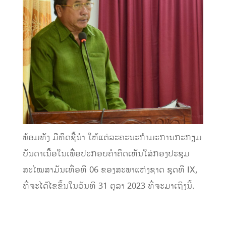
ພ້ອມທັງ ມີທິດຊີ້ນໍາ ໃຫ້ແຕ່ລະຄະນະກໍາມະການກະກຽມ
ບັນດາເນື້ອໃນເພື່ອປະກອບຄໍາຄິດເຫັນໃສ່ກອງປະຊຸມ
ສະໄໝສາມັນເທື່ອທີ 06 ຂອງສະພາແຫ່ງຊາດ ຊຸດທີ IX,
ທີ່ຈະໄດ້ໄຂຂຶ້ນໃນວັນທີ 31 ຕຸລາ 2023 ທີ່ຈະມາເຖິງນີ້.