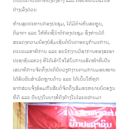
ກັບບັນດາບັນຫາທີ່ຍັງຄົງຂ້າງ ແລະ ຄອດທີ່ຄວນແກ້ໄຂ
ຢ່າງເລັ່ງດ່ວນ
ທ້າຍສຸດປະທານກອງປະຊຸມ, ໄດ້ມີຄໍາເຫັນສະຫຼຸບ,
ຕີລາຄາ ແລະ ໃຫ້ທິດຊີ້ນໍາຕໍ່ກອງປະຊຸມ ຊຶ່ງທ່ານໄດ້
ສະແດງຄວາມຍ້ອງຍໍຊົມເຊີຍຕໍ່ບັນດາອະນຸກໍາມະການ,
ຄະນະເລຂາທິການ ແລະ ພະນັກງານວິຊາການຂອງສະພາ
ປະຊາຊົນແຂວງ ທີ່ໄດ້ເອົາໃຈໃສ່ໃນການເຮັດໜ້າທີ່ເປັນ
ເສນາທິການຈັດຕັ້ງປະຕິບັດວຽກງານຕາມການມອບໝາຍ
ໄດ້ຮັບຜົນສໍາເລັດຫຼາຍດ້ານ ແລະ ໄດ້ເນັ້ນໃຫ້ທຸກ
ພາກສ່ວນຈົ່ງພ້ອມກັນສືບຕໍ່ຈັດຕັ້ງເສີມຂະຫຍາຍບົດຮຽນ
ທີ່ດີ ແລະ ປັບປຸງໃນບາງຂໍ້ຄົງຄ້າງໃນໄລຍະຜ່ານມາ