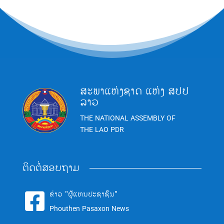
ສະພາແຫ່ງຊາດ ແຫ່ງ ສປປ
ລາວ
THE NATIONAL ASSEMBLY OF
THE LAO PDR
ຕິດຕໍ່ສອບຖາມ
ຂ່າວ "ຜູ້ແທນປະຊາຊົນ"

Phouthen Pasaxon News