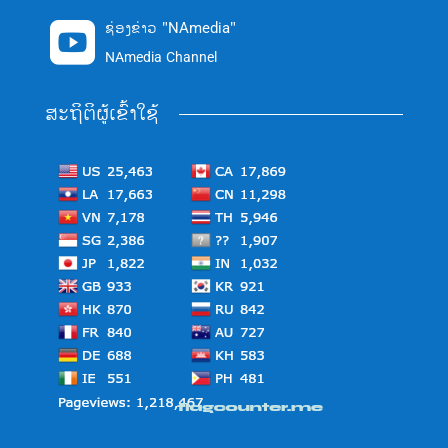
ຊ່ອງຂ່າວ "NAmedia"

NAmedia Channel
ສະຖິຕິຜູ້ເຂົ້າໃຊ້