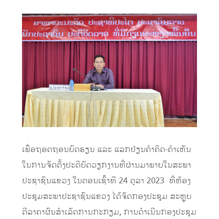
ເພື່ອຖອດຖອນບົດຮຽນ ແລະ ແລກປ່ຽນຄໍາຄິດ-ຄໍາເຫັນ
ໃນການຈັດຕັ້ງປະຕິບັດວຽກງານທີ່ຜ່ານມາພາຍໃນສະພາ
ປະຊາຊົນແຂວງ ໃນຕອນເຊົ້າ​ທີ 24 ຕຸລາ 2023 ທີ່ຫ້ອງ​
ປະຊຸມສະພາປະຊາຊົນແຂວງ ໄດ້ຈັດກອງປະຊຸມ ສະຫຼຸບ
ຕີລາຄາຜົນສຳເລັດການກະກຽມ, ການດຳເນີນກອງປະຊຸມ