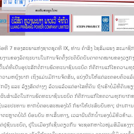
ທີ 7 ຂອງສະພາແຫ່ງຊາດຊຸດທີ IX, ທ່ານ ຄໍາສິງ ໄຊສົມແພງ ສະມາຊິກ
ດລາຍງານຂອງລັດຖະບານໃນການຈັດຕັ້ງປະຕິບັດບັນດາຄາດໝາຍຂອງວຽກ
ຈຕົ້ນຕໍທີ່ເປັນອຸປະສັກຕໍ່ການພັດທະນາຊົນນະບົດ ກໍຄືການແກ້ໄຂຄວາ
າມີຄວາມຫຍຸ້ງຍາກ ເຖິງແມ່ນມີການຈັດສັນ, ແບ່ງປັນໃຫ້ແຕ່ລະຄອບຄົວແລ
ກຝັງ ແລະ ລ້ຽງສັດຕ່າງໆ ລ້ວນແລ້ວແຕ່ອາໄສທີ່ດິນ ຖ້າເຮົາບໍ່ມີທີ່ດ
ະສົບຜົນສໍາເລັດໃນການພັດທະນາຊົນນະບົດ ກໍຄືການແກ້ໄຂຄວາມທຸກຍາກ
ະ ຊົນລະປະທານ ຫາກບໍ່ຕອບສະໜອງໄດ້ ກໍພາໃຫ້ປະສົບບັນຫາ; ຜ່ານການ
ະຫຼາດບໍ່ໄດ້ ຍ້ອນບັນ ຫາເສັ້ນທາງ, ເວລາຝົນຕົກນໍ້ານອງບໍ່ມີຂົວຂ້າມ.
ແຕ່ຢູ່ຊົນນະບົດ, ຢູ່ໃນເມືອງກໍເຊັ່ນດຽວກັນ ຈະຊອກຫາໄວໜຸ່ມສີມືແຮງງານ