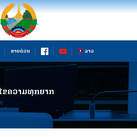
ສາຍດ່ວນ
ລາວ
ກ້ໄຂຄວາມທຸກຍາກ