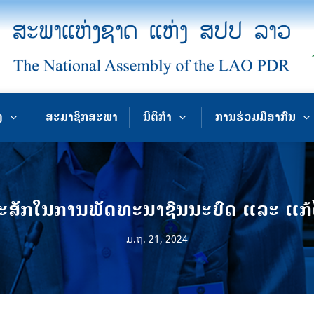
ງ
ສະມາຊິກສະພາ
ນິຕິກຳ
ການຮ່ວມມືສາກົນ
ຸປະສັກໃນການພັດທະນາຊົນນະບົດ ແລະ ແ
ມ.ຖ. 21, 2024