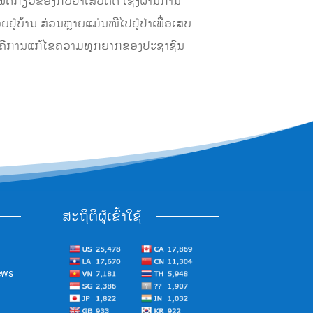
ັດກ່ຽວຂ້ອງກັບຢາເສບຕິດ ເຊິ່ງຜ່ານການ
ຢູ່ບ້ານ ສ່ວນຫຼາຍແມ່ນໜີໄປຢູ່ປ່າເພື່ອເສບ
ບົດ ກໍຄືການແກ້ໄຂຄວາມທຸກຍາກຂອງປະຊາຊົນ
ສະຖິຕິຜູ້ເຂົ້າໃຊ້
ews