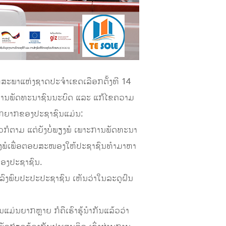
ສະພາແຫ່ງຊາດປະຈໍາເຂດເລືອກຕັ້ງທີ 14
ງານພັດທະນາຊົນນະບົດ ແລະ ແກ້ໄຂຄວາມ
ມທຸກຍາກຂອງປະຊາຊົນແມ່ນ:
້ວກໍຕາມ ແຕ່ຍັງບໍ່ພຽງພໍ ເພາະການພັດທະນາ
ິນພຽງພໍເພື່ອຕອບສະໜອງໃຫ້ປະຊາຊົນທໍາມາຫາ
ຂອງປະຊາຊົນ.
ລົງພົບປະປະປະຊາຊົນ ເຫັນວ່າໃນລະດູຝົນ
ແມ່ນຍາກຫຼາຍ ກໍຄືເຮົາຮູ້ນໍາກັນແລ້ວວ່າ