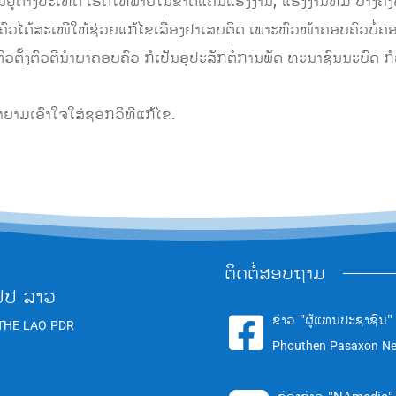
ຢູ່ຕ່າງປະເທດ ເຮັດໃຫ້ພາຍໃນຂາດແຄນແຮງງານ; ແຮງງານທີ່ມີ ບາງຄັ້ງພ
ບຄົວໄດ້ສະເໜີໃຫ້ຊ່ວຍແກ້ໄຂເລື່ອງຢາເສບຕິດ ເພາະຫົວໜ້າຄອບຄົວບໍ່ຄ່ອຍ
ເປັນຕົວຕັ້ງຕົວຕີນໍາພາຄອບຄົວ ກໍເປັນອຸປະສັກຕໍ່ການພັດ ທະນາຊົນນະ
າຍາມເອົາໃຈໃສ່ຊອກວິທີແກ້ໄຂ.
ຕິດຕໍ່ສອບຖາມ
ປປ ລາວ
ຂ່າວ "ຜູ້ແທນປະຊາຊົນ"

THE LAO PDR
Phouthen Pasaxon N