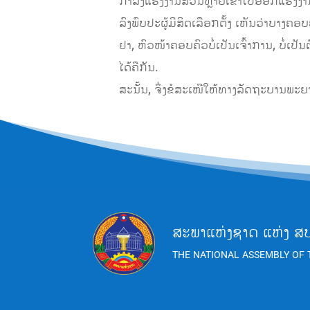
ກໍາລັງແຮງງານສ່ວນຫຼາຍເຂົາໄປອອກແຮງງານ
ລົງພົບປະຜູ້ມີສິດເລືອກຕັ້ງ ເຫັນວ່າບາງຄອ
ຢາ, ຫົວໜ້າຄອບຄົວບໍ່ເປັນເຈົ້າການ, ບໍ່
ໄດ້ຄືກັນ.
ສະນັ້ນ, ຈຶ່ງຂໍສະເໜີໃຫ້ທາງລັດຖະບານພະຍ
ສະພາແຫ່ງຊາດ ແຫ່ງ ສ
THE NATIONAL ASSEMBLY OF 