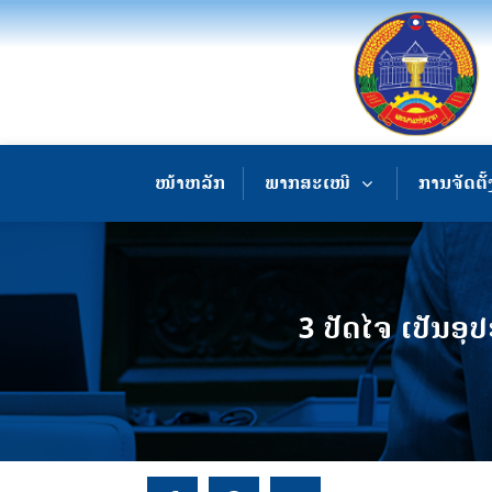
ໜ້າຫລັກ
ພາກສະເໜີ
ການຈັດຕັ້
3 ປັດໄຈ ເປັນອ