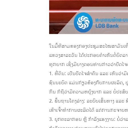
ໃນມື້ທີສາມຂອງກອງປະຊຸມສະໄໝສາມັນເທື່ອ
ແຂວງສາລະວັນ ໄດ້ປະກອບຄໍາເຫັນຕໍ່ບົ
ທຸກຍາກ ເຊິ່ງມີບາງຕອນທ່ານກ່າວວ່າປັດໄ
1. ທີ່ດິນ: ເປັນປັດໄຈສໍາຄັນ ແລະ ເຫັນວ່
ຊົນນະບົດ ແມ່ນກ່ຽວຂ້ອງກັບການຜະລິດ, ປູ
ກິນ ກໍຖືວ່າມີຄວາມຫຍຸ້ງຍາກ ແລະ ບໍ່ປ
2. ພື້ນຖານໂຄງລ່າງ: ລະບົບເສັ້ນທາງ ແລ
ເຂົາເຈົ້າທໍາການຜະລິດໄດ້ ແຕ່ການກະຈາຍຫາຕ
3. ບຸກຄະລາກອນ ຫຼື ກໍາລັງແຮງງານ: ບໍ່ວ່າ