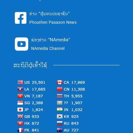
ຂ່າວ "ຜູ້ແທນປະຊາຊົນ"

Phouthen Pasaxon News
ຊ່ອງຂ່າວ "NAmedia"

NAmedia Channel
ສະຖິຕິຜູ້ເຂົ້າໃຊ້