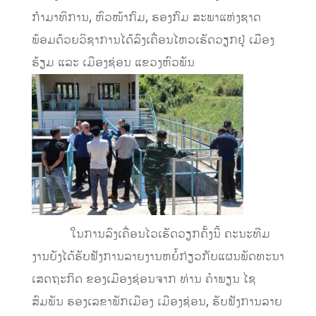
ກຳມາທິການ, ຫົວໜ້າກົມ, ຮອງກົມ ສະພາແຫ່ງຊາດ
ພ້ອມດ້ວຍວິຊາການໄດ້ລົງເຄື່ອນໄຫວເຮັດວຽກຢູ່ ເມືອງ
ຮ້ຽມ ແລະ ເມືອງຊ່ອນ ແຂວງຫົວພັນ
ໃນການລົງເຄື່ອນໄວເຮັດວຽກຄັ້ງນີ້ ຄະນະທີມ
ງານຍັງໄດ້ຮັບຟັງການລາຍງານຫຍໍ້ກ່ຽວກັບແຜນພັດທະນາ
ເສດຖະກິດ ຂອງເມືອງຊ່ອນຈາກ ທ່ານ ຄຳພຽນ ໄຊ
ສົມພັນ ຮອງເລຂາພັກເມືອງ ເມືອງຊ່ອນ, ຮັບຟັງການລາຍ