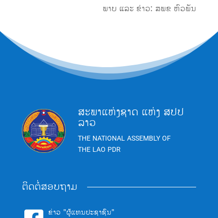
ພາບ ແລະ ຂ່າວ: ສພຂ ຫົວພັນ
ສະພາແຫ່ງຊາດ ແຫ່ງ ສປປ
ລາວ
THE NATIONAL ASSEMBLY OF
THE LAO PDR
ຕິດຕໍ່ສອບຖາມ
ຂ່າວ "ຜູ້ແທນປະຊາຊົນ"