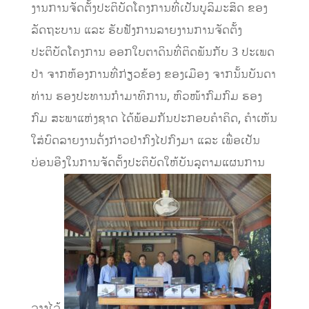
ງານການຈັດຕັ້ງປະຕິບັດໂຄງການທີ່ເປັນບູລິມະສິດ ຂອງ
ລັດຖະບານ ແລະ ຮັບຟັງການລາຍງານການຈັດຕັ້ງ
ປະຕິບັດໂຄງການ ອອກໃບຕາດິນທີ່ຕິດພັນກັບ 3 ປະເພດ
ປ່າ ຈາກຫ້ອງການທີ່ກ່ຽວຂ້ອງ ຂອງເມືອງ ຈາກນັ້ນບັນດາ
ທ່ານ ຮອງປະທານກຳມາທິການ, ຫົວໜ້າກົມກົມ ຮອງ
ກົມ ສະພາແຫ່ງຊາດ ໄດ້ພ້ອມກັນປະກອບຄຳຄິດ, ຄຳເຫັນ
ໃສ່ບົດລາຍງານດັ່ງກ່າວຢ່າກົງໄປກົງມາ ແລະ ເພື່ອເປັນ
ບ່ອນອີງໃນການຈັດຕັ້ງປະຕິບັດໃຫ້ບັນລຸຕາມແຜນການ
ວາງໄວ້.