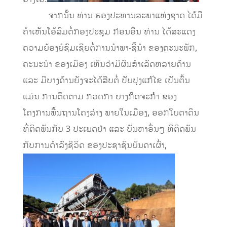
ຈາກນັ້ນ ທ່ານ ຮອງປະທານສະພາແຫ່ງຊາດ ໄດ້ມີ
ຄຳເຫັນໂອ້ລົມຕໍ່ກອງປະຊຸມ ກ່ອນອື່ນ ທ່ານ ໄດ້ສະແດງ
ຄວາມຍ້ອງຍໍຊົມເຊີຍຕໍ່ການນຳພາ-ຊີ້ນຳ ຂອງຄະນະພັກ,
ຄະນະນຳ ຂອງເມືອງ ເຫັນວ່າມີຜົນສຳເລັດຫລາຍດ້ານ
ແລະ ມີບາງດ້ານຍັງຈະໄດ້ສືບຕໍ່ ປັບປຸງແກ້ໄຂ ເປັນຕົ້ນ
ແມ່ນ ການຕິດຕາມ ກວດກາ ບາງກິດຈະກຳ ຂອງ
ໂຄງການພື້ນຖານໂຄງລ່າງ ພາຍໃນເມືອງ, ອອກໃບຕາດິນ
ທີ່ຕິດພັນກັບ 3 ປະເພດປ່າ ແລະ ບັນຫາອື່ນໆ ທີ່ຕິດພັນ
ກັບການດຳລົງຊີວິດ ຂອງປະຊາຊົນບັນດາເຜົ່າ,