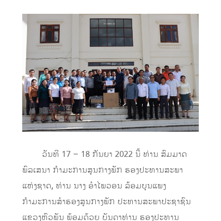
ວັນທີ 17 – 18 ກັນຍາ 2022 ນີ້ ທ່ານ ສົມມາດ
ພົລເສນາ ກໍາມະການສູນກາງພັກ ຮອງປະທານສະພາ
ແຫ່ງຊາດ, ທ່ານ ນາງ ອຳໄພວອນ ລ້ອມບຸນແພງ
ກຳມະການສຳຮອງສູນກາງພັກ ປະທານສະພາປະຊາຊົນ
ແຂວງຫົວພັນ ພ້ອມດ້ວຍ ບັນດາທ່ານ ຮອງປະທານ