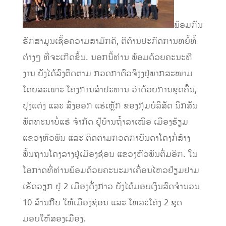
ພ້ອມກັນ
ຮັກສາມູນເຊື້ອຄວາມສາມັກຄີ, ຕີຕ້ານປະກົດການຫຍໍ້ທໍ້
ຕ່າງໆ ທີ່ຈະເກີດຂຶ້ນ. ນອກນີ້ທ່ານ ພ້ອມດ້ວຍຄະນະທີ
ງານ ຍັງໄດ້ລົງຕິດຕາມ ກວດກາຕົວຈິງງຢູ່ພາກສະໜາມ
ໂດຍສະເພາະ ໂຄງການສຳປະທານ ວ່າດ້ວຍການຂຸດຄົ້ນ,
ປຸງແຕ່ງ ແລະ ສົ່ງອອກ ແຮ່ເຫຼັກ ຂອງກຸ່ມບໍລິສັດ ນິກສັນ
ພັດທະນາບໍ່ແຮ່ ຈຳກັດ ຢູ້ບ້ານຖ້ຳລາເໜືອ ເມືອງຮ້ຽມ
ແຂວງຫົວພັນ ແລະ ຕິດຕາມກວດກາບັນດາໂຄງກໍ່ສ້າງ
ພື້ນຖານໂຄງລາງຢູ່ເມືອງຊ່ອນ ແຂວງຫົວພັນຕື່ມອີກ. ໃນ
ໂອກາດທີ່ທ່ານພ້ອມດ້ວຍຄະນະມາເຄື່ອນໄຫວຢ້ຽມຢາມ
ເຮັດວຽກ ຢູ່ 2 ເມືອງດັ່ງກ່າວ ຍັງໄດ້ມອບເງິນສົດຈຳນວນ
10 ລ້ານກີບ ໃຫ້ເມືອງຊ່ອນ ແລະ ໂທລະໂຄ່ງ 2 ຊຸດ
ມອບໃຫ້ສອງເມືອງ.