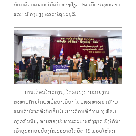
ພ້ອມດ້ວຍຄະນະ
ໄດ້ເດີນທາງຢ້ຽມຢາມເມືອງໄຊສະຖານ
ແລະ ເມືອງພຽງ ແຂວງໄຊຍະບູລີ.
ການເຄື່ອນໄຫວຄັ້ງນີ້, ໄດ້ຮັບຟັງການລາຍງານ
ສະພາບການໂດຍຫຍໍ້ຂອງເມືອງ ໂດຍສະເພາະເຫດການ
ແຜ່ນດິນໄຫວທີ່ເກີດຂຶ້ນໃນກາງເດືອນທີ່ຜ່ານມາ;
ພ້ອມ
ດຽວກັນ
ນັ້ນ,
ທ່ານ
ຮອງປະທານສະພາແຫ່ງຊາດ
ຍັງໄດ້ນຳ
ເອົາອຸປະກອນປ້ອງກັນພະຍາດໂຄວິດ-19
ມອບ
ໃຫ້ແກ່