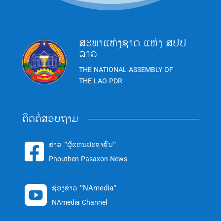
ສະພາແຫ່ງຊາດ ແຫ່ງ ສປປ
ລາວ
THE NATIONAL ASSEMBLY OF
THE LAO PDR
ຕິດຕໍ່ສອບຖາມ
ຂ່າວ "ຜູ້ແທນປະຊາຊົນ"

Phouthen Pasaxon News
ຊ່ອງຂ່າວ "NAmedia"

NAmedia Channel