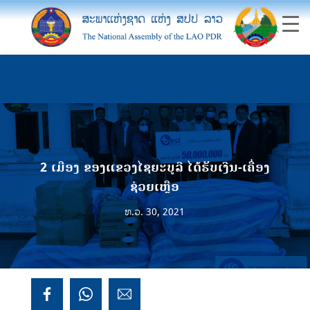
2 ເມືອງ ຂອງແຂວງໄຊຍະບູລີ ໄດ້ຮັບເງີນ-ເຄື່ອງ
ຊ່ວຍເຫຼືອ
ທ.ວ. 30, 2021