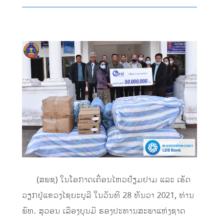
(ສພຊ)​
ໃນໂອກາດ
ເຄື່ອນໄຫວ
ຢ້ຽມຢາມ
ແ
ລະ ເຮັດ
ວຽກຢູ່ແຂວງໄຊຍະບູລີ
ໃນ
ວັນທີ
28
ທັນວາ
2021
,
ທ່ານ
ພົທ
.
ສຸວອນ ເລືອງບຸນມີ
ຮອງປະທານສະພາແຫ່ງຊາດ