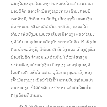
ເມືອງໄຊສະຖານ
ໂດຍຕາງ
ໜ້າ
ກ່າວຮັບໂດຍທ່ານ
ສົມນຶກ
ພອນວິຈິດ ຮ
ອງເ
ຈົ້າ
ເມືອງ
ໆ
ໄຊສະຖານ
ເຊິ່ງ
ປະກອບ
ມີ
ເຈວ
ລ້າງມື
,
ຜ້າອັດປາກ-ອັດ
ດັງ
,
ເຄື່ອງນຸ່ງຫົ່ມ
ແລະ ເງິນ
ສົດ
ຈຳນວນ
50
ລ້ານກວ່າກີບ
; ຈາກນັ້ນ, ຄະນະ
ໄດ້
ເດີນທາງໄປຢ້ຽມຢາມປະຊາຊົນ
ຢູ່
ເມືອງພຽງ ແຂວງໄຊຍະ
ບູລີ ໄດ້
ມອບ
ອຸປະກອນປ້ອງກັນພະຍາດໂຄວິດ-
19
ເຊິ່ງປະ
ກອບມີເຈວລ້າງມື
,
ຜ້າອັດປາກ-ອັດດັງ ແລະ ເຄື່ອງນຸ່ງຫົ່ມ
ພ້ອມ
ເງິນສົດ
ຈໍານວນ
20
ລ້ານກີບ
ໃຫ
້ແກ່ໂຮງຮຽນ
ປະຖົມສົມບູນບ້ານດົງເງິ
ນ ເມືອງພຽງ ແຂວງໄຊຍະບູລີ
ໂດຍການກ່າວຮັບໂດຍທ່ານ
ສຸວັນທອງ ພູມມາວົງ
ຮອງ
ເ
ຈົ້າ
ເມື
ອງ
ໆ
ພຽງ
ເພື່ອນໍາ
ໃຊ້ເຂົ້າໃນ
ການ
ປັບປຸງສ້ອມແປງ
ອາຄານ
ຮຽນ
ທີ່ໄດ້ຮັບຜົນກະທົບຈາກແຜ
ນດ
ນໄຫວ
ໃນ
ກາງເດືອນທີ່ຜ່ານມາ.