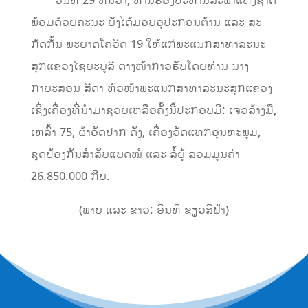
ວັນ
ທີ 29 ທັນວາ, ທ່ານຮອງປະທານສະພາແຫ່ງຊາດ
ພ້ອມດ້ວຍຄະນະ
ຍັງໄດ້ມອບອຸປະກອນຕ້ານ ແລະ ສະ
ກັດກັ້ນ ພະຍາດໂຄວິດ-19
ໃຫ້ແກ່
ພະແນກສາທາລະນະ
ສຸກແຂວງໄຊຍະບູລີ
ຕາງໜ້າກ່າວຮັບໂດຍ
ທ່ານ
ນ
າງ
ກາຍະສອນ ສີດາ
ຫົວໜ້າພະແ
ນກສາທາລະນະສຸກແຂວງ
ເຊິ່ງເຄື່ອງທີ່ນຳມາຊ່ວຍເຫລືອຄັ້ງນີ້ປະກອບມີ: ເຈວລ້າງມື,
ເຫລົ້າ 75, ຜ້າອັດປາກ-ດັງ, ເຄື່ອງວັດແທກອຸນຫະພູມ,
ຊຸດປ້ອງກັນສຳລັບແພດໝໍ ແລະ ລໍ້ຍູ້
ລວມມູນຄ່າ
26.850.000 ກີບ
.
(
ພາບ ແລະ ຂ່າວ:
ອິນທີ ຂຽວສີຟ້າ
)