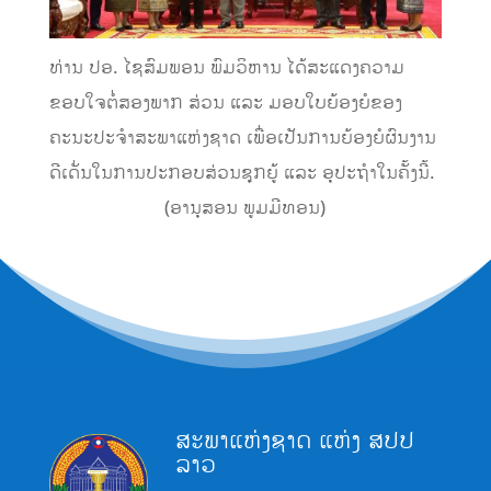
ທ່ານ ປອ. ໄຊສົມພອນ ພົມວິຫານ ໄດ້ສະແດງຄວາມ
ຂອບໃຈຕໍ່ສອງພາກ ສ່ວນ ແລະ ມອບໃບຍ້ອງຍໍຂອງ
ຄະນະປະຈຳສະພາແຫ່ງຊາດ ເພື່ອເປັນການຍ້ອງຍໍຜົນງານ
ດີເດັ່ນໃນການປະກອບສ່ວນຊຸກຍູ້ ແລະ ອຸປະຖຳໃນຄັ້ງນີ້.
(ອານຸສອນ ພູມມີທອນ)
ສະພາແຫ່ງຊາດ ແຫ່ງ ສປປ
ລາວ