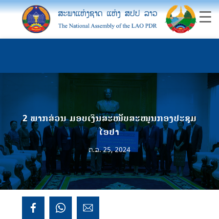
2 ພາກສ່ວນ ມອບເງິນສະໜັບສະໜູນກອງປະຊຸມ
ໄອປາ
ຕ.ລ. 25, 2024