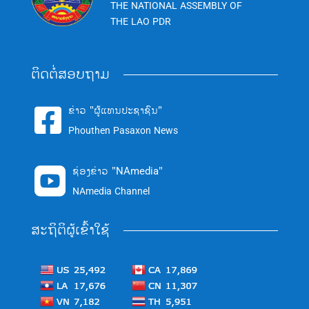
THE NATIONAL ASSEMBLY OF
THE LAO PDR
ຕິດຕໍ່ສອບຖາມ
ຂ່າວ "ຜູ້ແທນປະຊາຊົນ"

Phouthen Pasaxon News
ຊ່ອງຂ່າວ "NAmedia"

NAmedia Channel
ສະຖິຕິຜູ້ເຂົ້າໃຊ້