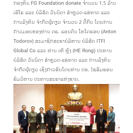
ກອງທຶນ FG Foundation donate ຈຳນວນ 1.5 ລ້ານ
ເອີໂຣ ແລະ ບໍລິສັດ ວັນນິດາ ສຳຫຼວດ-ແຮ່ທາດ ແລະ
ການລົງທຶນ ຈຳກັດຜູ້ດຽວ ຈຳນວນ 2 ຕື້ກີບ ໂດຍການ
ກ່າວມອບຂອງທ່ານ ດຣ. ແອນຕັນ ໂທໂດຣອບ (Anton
Todorov) ສະມາຊິກສະພາບໍລິຫານ ບໍລິສັດ ITFI
Global Co ແລະ ທ່ານ ເຫີ ຫຼົງ (HE Rong) ປະທານ
ບໍລິສັດ ວັນນິດາ ສຳຫຼວດ-ແຮ່ທາດ ແລະ ການລົງທຶນ
ຈຳກັດຜູ້ດຽວ ເຊິ່ງກ່າວຮັບໂດຍທ່ານ ປອ. ໄຊສົມພອນ
ພົມວິຫານ ປະທານສະພາແຫ່ງຊາດ.