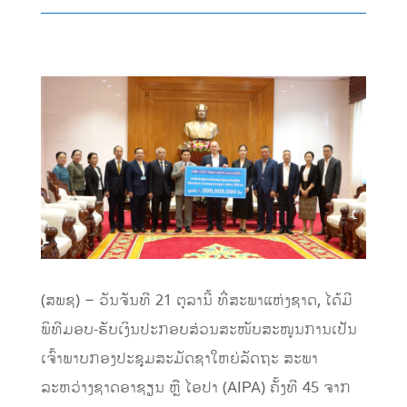
(ສພຊ) – ວັນຈັນທີ 21 ຕຸລານີ້ ທີ່ສະພາແຫ່ງຊາດ, ໄດ້ມີ
ພິທີມອບ-ຮັບເງິນປະກອບສ່ວນສະໜັບສະໜູນການເປັນ
ເຈົ້າພາບກອງປະຊຸມສະມັດຊາໃຫຍ່ລັດຖະ ສະພາ
ລະຫວ່າງຊາດອາຊຽນ ຫຼື ໄອປາ (AIPA) ຄັ້ງທີ 45 ຈາກ