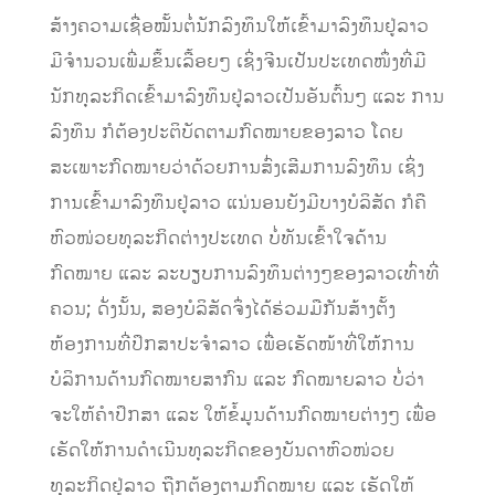
ສ້າງຄວາມເຊື່ອໝັ້ນຕໍ່ນັກລົງທຶນໃຫ້ເຂົ້າມາລົງທຶນຢູ່ລາວ
ມີຈຳນວນເພີ່ມຂຶ້ນເລື້ອຍໆ ເຊິ່ງຈີນເປັນປະເທດໜຶ່ງທີ່ມີ
ນັກທຸລະກິດເຂົ້າມາລົງທຶນຢູ່ລາວເປັນອັນຕົ້ນໆ ແລະ ການ
ລົງທຶນ ກໍຕ້ອງປະຕິບັດຕາມກົດໝາຍຂອງລາວ ໂດຍ
ສະເພາະກົດໝາຍວ່າດ້ວຍການສົ່ງເສີມການລົງທຶນ ເຊິ່ງ
ການເຂົ້າມາລົງທຶນຢູ່ລາວ ແນ່ນອນຍັງມີບາງບໍລິສັດ ກໍຄື
ຫົວໜ່ວຍທຸລະກິດຕ່າງປະເທດ ບໍ່ທັນເຂົ້າໃຈດ້ານ
ກົດໝາຍ ແລະ ລະບຽບການລົງທຶນຕ່າງໆຂອງລາວເທົ່າທີ່
ຄວນ; ດັ່ງນັ້ນ, ສອງບໍລິສັດຈຶ່ງໄດ້ຮ່ວມມືກັນສ້າງຕັ້ງ
ຫ້ອງການທີ່ປຶກສາປະຈຳລາວ ເພື່ອເຮັດໜ້າທີ່ໃຫ້ການ
ບໍລິການດ້ານກົດໝາຍສາກົນ ແລະ ກົດໝາຍລາວ ບໍ່ວ່າ
ຈະໃຫ້ຄຳປຶກສາ ແລະ ໃຫ້ຂໍ້ມູນດ້ານກົດໝາຍຕ່າງໆ ເພື່ອ
ເຮັດໃຫ້ການດຳເນີນທຸລະກິດຂອງບັນດາຫົວໜ່ວຍ
ທຸລະກິດຢູ່ລາວ ຖືກຕ້ອງຕາມກົດໝາຍ ແລະ ເຮັດໃຫ້