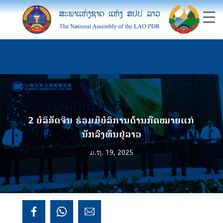
2 ບໍລິສັດຈີນ ຮ່ວມມືບໍລິການດ້ານກົດໝາຍແກ່
ນັກລົງທຶນຢູ່ລາວ
ມ.ຖ. 19, 2025