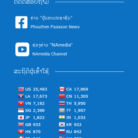
ຕິດຕໍ່ສອບຖາມ
ຂ່າວ "ຜູ້ແທນປະຊາຊົນ"

Phouthen Pasaxon News
ຊ່ອງຂ່າວ "NAmedia"

NAmedia Channel
ສະຖິຕິຜູ້ເຂົ້າໃຊ້