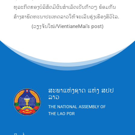
ທຸລະກິດຂອງບໍລິສັດມີຜົນສຳເລັດເປັນກ້າວໆ ພ້ອມກັນ
ສ້າງສາພັດທະນາປະເທດລາວໃຫ້ຈະເລີນຮຸ່ງເຮືອງສີວິໄລ.
(ວຽງຈັນໃໝ່/VientianeMai’s post)
ສະພາແຫ່ງຊາດ ແຫ່ງ ສປປ
ລາວ
THE NATIONAL ASSEMBLY OF
THE LAO PDR