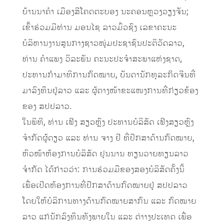
ບ້ານນາຄຳ ເມືອງສີໂຄດຕະບອງ ນະຄອນຫຼວງວຽງຈັນ;
ເຂົ້າຮ່ວມມີທ່ານ ມອນໄຊ ລາວມົ່ວຊົງ ເລຂາຄະນະ
ບໍລິຫານງານສູນກາງຊາວໜຸ່ມປະຊາຊົນປະຕິວັດລາວ,
ທ່ານ ຄໍາແພງ ວິລະພັນ ຄະນະປະຈຳສະພາແຫ່ງຊາດ,
ປະທານກຳມາທິການກົດໝາຍ, ບັນດານັກທຸລະກິດຈີນທີ່
ມາລົງທຶນຢູ່ລາວ ແລະ ຜູ້ຕາງໜ້າຂະແໜງການທີ່ກ່ຽວຂ້ອງ
ຂອງ ສປປລາວ.
ໃນພິທີ, ທ່ານ ເຟີງ ສຽວຫຼົງ ປະທານບໍລິສັດ ເຟີງສຽວຫຼົງ
ຈຳກັດຜູ້ດຽວ ແລະ ທ່ານ ຈາງ ຢີ ທີ່ປຶກສາດ້ານກົດໝາຍ,
ຫົວໜ້າຫ້ອງການບໍລິສັດ ຢຸນນານ ທຽນວາຍທຽນລາວ
ຈຳກັດ ໄດ້ກ່າວວ່າ: ການຮ່ວມມືຂອງສອງບໍລິສັດຄັ້ງນີ້
ເພື່ອເປີດຫ້ອງການທີ່ປຶກສາດ້ານກົດໝາຍຢູ່ ສປປລາວ
ໂດຍໃຫ້ບໍລິການທາງດ້ານກົດໝາຍສາກົນ ແລະ ກົດໝາຍ
ລາວ ແກ່ນັກລົງທຶນທັງພາຍໃນ ແລະ ຕ່າາງປະເທດ ເພື່ອ