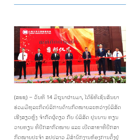
(ສພຊ) – ວັນທີ 14 ມິຖຸນາຜ່ານມາ, ໄດ້ພິທີເຊັນສັນຍາ
ຮ່ວມມືທຸລະກິດບໍລິການດ້ານກົດໝາຍລະຫວ່າງບໍລິສັດ
ເຟີງສຽວຫຼົງ ຈຳກັດຜູ້ດຽວ ກັບ ບໍລິສັດ ຢຸນນານ ທຽນ
ວາຍທຽນ ທີ່ປຶກສາກົດໝາຍ ແລະ ເປີດສາຂາທີ່ປຶກສາ
ກົດໝາຍປະຈຳ ສປປລາວ ມີສຳນັກງານຫ້ອງການຕັ້ງຢູ່