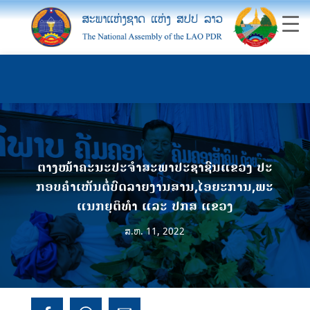
ຕາງໜ້າຄະນະປະຈໍາສະພາປະຊາຊົນແຂວງ ປະ
ກອບຄໍາເຫັນຕໍ່ບົດລາຍງານສານ,ໄອຍະການ,ພະ
ແນກຍຸຕິທໍາ ແລະ ປກສ ແຂວງ
ສ.ຫ. 11, 2022