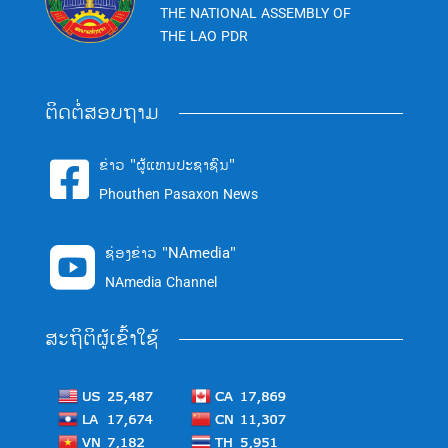
THE NATIONAL ASSEMBLY OF
THE LAO PDR
ຕິດຕໍ່ສອບຖາມ
ຂ່າວ "ຜູ້ແທນປະຊາຊົນ"

Phouthen Pasaxon News
ຊ່ອງຂ່າວ "NAmedia"

NAmedia Channel
ສະຖິຕິຜູ້ເຂົ້າໃຊ້