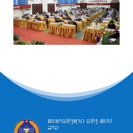
ສະພາແຫ່ງຊາດ ແຫ່ງ ສປປ
ລາວ