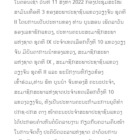
ໃນຕອນເຊົ້າ ວັນທີ 11 ສິງຫາ 2022 ກອງປະຊຸມສະໄໝ
ສາມັນເທື່ອທີ 3 ຂອງສະພາປະຊາຊົນແຂວງວຽງຈັນ ຊຸດທີ
II ໂດຍການເປັນປະທານຂອງ ທ່ານ ບຸນສອນ ເພັດລາວັນ
ຮອງເລຂາພັກແຂວງ, ປະທານຄະນະສະມາຊິກສະພາ
ແຫ່ງຊາດ ຊຸດທີ IX ປະຈໍາເຂດເລືອກຕັ້ງທີ 10 ແຂວງວຽງ
ຈັນ ມີບັນດາການນໍາຂອງແຂວງ, ສະມາຊິກສະພາ
ແຫ່ງຊາດ ຊຸດທີ IX , ສະມາຊິກສະພາປະຊາຊົນແຂວງ
ວຽງຈັນ ຊຸດທີ II ແລະ ພະນັກງານທີ່ກ່ຽວຂ້ອງ
ເຂົ້າຮ່ວມ,ທ່ານ ພັທ ບຸນນໍາ ຈັນທອງສີ ຄະນະປະຈໍາ,
ສະມາຊິກສະພາແຫ່ງຊາດປະຈໍາເຂດເລືອກຕັ້ງທີ 10
ແຂວງວຽງຈັນ, ທັງເປັນປະທານຄະນະກໍາມະການຍຸຕິທໍາ
ປກຊ-ປກສ ຕາງ ໜ້າຄະນະປະຈໍາສະພາປະຊາຊົນແຂວງ
ໄດ້ປະກອບຄໍາເຫັນຕໍ່ບົດລາຍງານ ກ່ຽວກັບຄວາມຄືບໜ້າ
ໃນການຈັດຕັ້ງ ປະຕິບັດວະລາແຫ່ງຊາດ ວ່າດ້ວຍການ