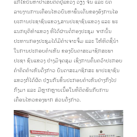
ແກ້ໄຂບັນຫາຢາເສບຕິດຢູ່ແຂວງ ວຽງ ຈັນ ແລະ ບົດ
ລາຍງານການເຄື່ອນໄຫວບັນຫາພົ້ນເດັ່ນຂອງອົງການໄອ
ຍະການປະຊາຊົນແຂວງ,ສານປະຊາຊົນແຂວງ ແລະ ພະ
ແນກຍຸຕິທໍາແຂວງ ທີ່ໄດ້ຜ່ານຕໍ່ກອງປະຊຸມ ຈາກນັ້ນ
ປະທານກອງປະຊຸມໄດ້ມີຄໍາເຈາະຈີ້ມ ແລະ ໃຫ້ທິດຊີ້ນໍາ
ໃນການປະກອບຄໍາເຫັນ ຂອງບັນດາສະມາຊິກສະພາ
ປະຊາ ຊົນແຂວງ ຢ່າງມີຈຸດສຸມ ເຊິ່ງການຄົ້ນຄວ້າປະກອບ
ຄໍາຄິດຄໍາເຫັນດັ່ງກ່າວ ບັນດາສະມາຊິກສະ ພາປະຊາຊົນ
ແຂວງກໍ່ໄດ້ຜັດ ປ່ຽນກັນຂຶ້ນປະກອບຄໍາເຫັນຢ່າງກົງໄປ
ກົງມາ ແລະ ມີຫຼາກຫຼາຍເນື້ອໃນທີ່ຕິດພັນກັບການ
ເຄື່ອນໄຫວຂອງພາກ ສ່ວນດັ່ງກ່າວ.